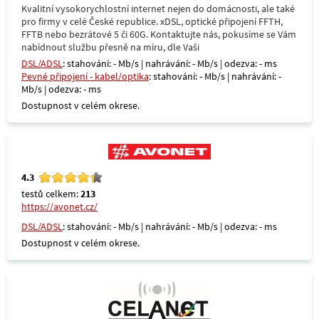
Kvalitní vysokorychlostní internet nejen do domácnosti, ale také
pro firmy v celé České republice. xDSL, optické připojení FFTH,
FFTB nebo bezrátové 5 či 60G. Kontaktujte nás, pokusíme se Vám
nabídnout službu přesně na míru, dle Vaši
DSL/ADSL
: stahování: - Mb/s | nahrávání: - Mb/s | odezva: - ms
Pevné připojení - kabel/optika
: stahování: - Mb/s | nahrávání: -
Mb/s | odezva: - ms
Dostupnost v celém okrese.
4.3
testů celkem:
213
https://avonet.cz/
DSL/ADSL
: stahování: - Mb/s | nahrávání: - Mb/s | odezva: - ms
Dostupnost v celém okrese.