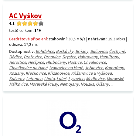
AC Vyškov
4.1
testů celkem:
149
Bezdrátové připojení
: stahování: 30,5 Mb/s | nahrávání: 19,3 Mb/s |
odezva: 17,2 ms
Dostupnost v:
Bohdalice
,
Boškůvky
,
Brňany
,
Bučovice
,
Čechyně
,
Dědice
,
Dražovice
,
Drnovice
,
Drysice
,
Habrovany
,
Hamiltony
,
Heroltice
,
Heršpice
,
Hlubočany
,
Hoštice
,
Chvalkovice
,
Chvalkovice na Hané
,
Ivanovice na Hané
,
Ježkovice
,
Komořany
,
Kozlany
,
Křečkovice
,
Křižanovice
,
Křižanovice u Vyškova
,
Kučerov
,
Letonice
,
Lhota
,
Luleč
,
Lysovice
,
Medlovice
,
Moravské
Málkovice
,
Moravské Prusy
,
Nemojany
,
Nouzka
,
Olšany
, ...