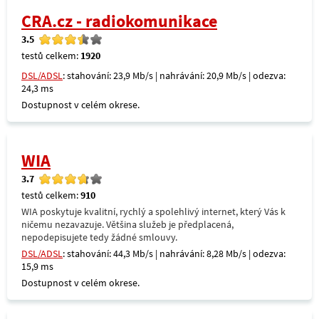
CRA.cz - radiokomunikace
3.5
testů celkem:
1920
DSL/ADSL
: stahování: 23,9 Mb/s | nahrávání: 20,9 Mb/s | odezva:
24,3 ms
Dostupnost v celém okrese.
WIA
3.7
testů celkem:
910
WIA poskytuje kvalitní, rychlý a spolehlivý internet, který Vás k
ničemu nezavazuje. Většina služeb je předplacená,
nepodepisujete tedy žádné smlouvy.
DSL/ADSL
: stahování: 44,3 Mb/s | nahrávání: 8,28 Mb/s | odezva:
15,9 ms
Dostupnost v celém okrese.