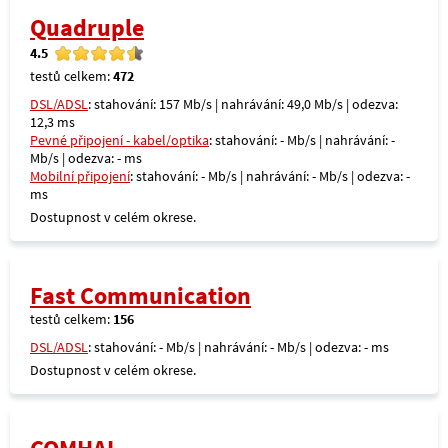
Quadruple
4.5
testů celkem:
472
DSL/ADSL
: stahování: 157 Mb/s | nahrávání: 49,0 Mb/s | odezva:
12,3 ms
Pevné připojení - kabel/optika
: stahování: - Mb/s | nahrávání: -
Mb/s | odezva: - ms
Mobilní připojení
: stahování: - Mb/s | nahrávání: - Mb/s | odezva: -
ms
Dostupnost v celém okrese.
Fast Communication
testů celkem:
156
DSL/ADSL
: stahování: - Mb/s | nahrávání: - Mb/s | odezva: - ms
Dostupnost v celém okrese.