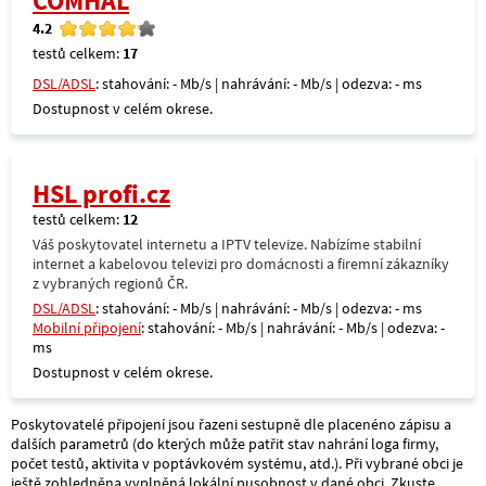
COMHAL
4.2
testů celkem:
17
DSL/ADSL
: stahování: - Mb/s | nahrávání: - Mb/s | odezva: - ms
Dostupnost v celém okrese.
HSL profi.cz
testů celkem:
12
Váš poskytovatel internetu a IPTV televize. Nabízíme stabilní
internet a kabelovou televizi pro domácnosti a firemní zákazníky
z vybraných regionů ČR.
DSL/ADSL
: stahování: - Mb/s | nahrávání: - Mb/s | odezva: - ms
Mobilní připojení
: stahování: - Mb/s | nahrávání: - Mb/s | odezva: -
ms
Dostupnost v celém okrese.
Poskytovatelé připojení jsou řazeni sestupně dle placenéno zápisu a
dalších parametrů (do kterých může patřit stav nahrání loga firmy,
počet testů, aktivita v poptávkovém systému, atd.). Při vybrané obci je
ještě zohledněna vyplněná lokální pusobnost v dané obci. Zkuste