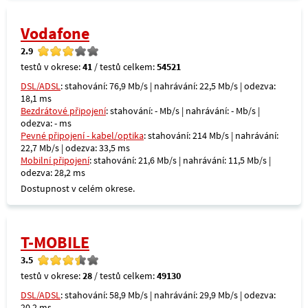
Vodafone
2.9
testů v okrese:
41
/ testů celkem:
54521
DSL/ADSL
: stahování: 76,9 Mb/s | nahrávání: 22,5 Mb/s | odezva:
18,1 ms
Bezdrátové připojení
: stahování: - Mb/s | nahrávání: - Mb/s |
odezva: - ms
Pevné připojení - kabel/optika
: stahování: 214 Mb/s | nahrávání:
22,7 Mb/s | odezva: 33,5 ms
Mobilní připojení
: stahování: 21,6 Mb/s | nahrávání: 11,5 Mb/s |
odezva: 28,2 ms
Dostupnost v celém okrese.
T-MOBILE
3.5
testů v okrese:
28
/ testů celkem:
49130
DSL/ADSL
: stahování: 58,9 Mb/s | nahrávání: 29,9 Mb/s | odezva:
20,2 ms