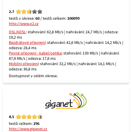
2.7
testů v okrese:
60
/ testů celkem:
100099
http://www.o2.cz
DSL/ADSL
: stahování: 62,8 Mb/s | nahrávání: 24,7 Mb/s | odezva:
19,2 ms
Bezdrátové připojení
: stahování: 42,6 Mb/s | nahrávání: 14,2 Mb/s |
odezva: 28,4 ms
Pevné připojení - kabel/optika
: stahování: 130 Mb/s | nahrávání:
87,9 Mb/s | odezva: 17,6 ms
Mobilní připojení
: stahování: 32,2 Mb/s | nahrávání: 14,1 Mb/s |
odezva: 36,8 ms
Dostupnost v celém okrese.
4.5
testů celkem:
296
http://www.giganet.cz