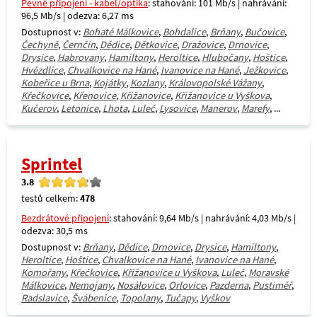
Pevné připojení - kabel/optika
: stahování: 101 Mb/s | nahrávání:
96,5 Mb/s | odezva: 6,27 ms
Dostupnost v:
Bohaté Málkovice
,
Bohdalice
,
Brňany
,
Bučovice
,
Čechyně
,
Černčín
,
Dědice
,
Dětkovice
,
Dražovice
,
Drnovice
,
Drysice
,
Habrovany
,
Hamiltony
,
Heroltice
,
Hlubočany
,
Hoštice
,
Hvězdlice
,
Chvalkovice na Hané
,
Ivanovice na Hané
,
Ježkovice
,
Kobeřice u Brna
,
Kojátky
,
Kozlany
,
Královopolské Vážany
,
Křečkovice
,
Křenovice
,
Křižanovice
,
Křižanovice u Vyškova
,
Kučerov
,
Letonice
,
Lhota
,
Luleč
,
Lysovice
,
Manerov
,
Marefy
, ...
Sprintel
3.8
testů celkem:
478
Bezdrátové připojení
: stahování: 9,64 Mb/s | nahrávání: 4,03 Mb/s |
odezva: 30,5 ms
Dostupnost v:
Brňany
,
Dědice
,
Drnovice
,
Drysice
,
Hamiltony
,
Heroltice
,
Hoštice
,
Chvalkovice na Hané
,
Ivanovice na Hané
,
Komořany
,
Křečkovice
,
Křižanovice u Vyškova
,
Luleč
,
Moravské
Málkovice
,
Nemojany
,
Nosálovice
,
Orlovice
,
Pazderna
,
Pustiměř
,
Radslavice
,
Švábenice
,
Topolany
,
Tučapy
,
Vyškov