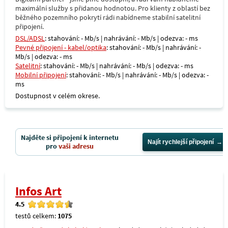
maximální služby s přidanou hodnotou. Pro klienty z oblastí bez
běžného pozemního pokrytí rádi nabídneme stabilní satelitní
připojení.
DSL/ADSL
: stahování: - Mb/s | nahrávání: - Mb/s | odezva: - ms
Pevné připojení - kabel/optika
: stahování: - Mb/s | nahrávání: -
Mb/s | odezva: - ms
Satelitní
: stahování: - Mb/s | nahrávání: - Mb/s | odezva: - ms
Mobilní připojení
: stahování: - Mb/s | nahrávání: - Mb/s | odezva: -
ms
Dostupnost v celém okrese.
Najděte si připojení k internetu
Najít rychlejší připojení
pro
vaši adresu
Infos Art
4.5
testů celkem:
1075