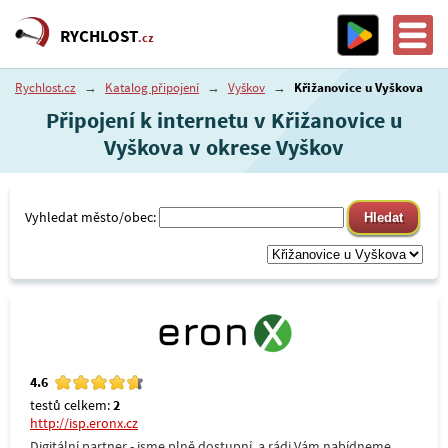
RYCHLOST
.cz
Rychlost.cz
→
Katalog připojení
→
Vyškov
→
Křižanovice u Vyškova
Připojení k internetu v Křižanovice u
Vyškova v okrese Vyškov
Vyhledat město/obec:
4.6
testů celkem:
2
http://isp.eronx.cz
Digitální partner - jsme plně dostupní, a rádi Vám nabídneme