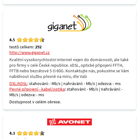
4.5
testů celkem:
292
http://www.giganet.cz
Kvalitní vysokorychlostní internet nejen do domácnosti, ale také
pro firmy v celé České republice. xDSL, optické připojení FFTH,
FFTB nebo bezrátové 5 či 60G. Kontaktujte nás, pokusíme se Vám
nabídnout službu přesně na míru, dle Vaši
DSL/ADSL
: stahování: - Mb/s | nahrávání: - Mb/s | odezva: - ms
Pevné připojení - kabel/optika
: stahování: - Mb/s | nahrávání: -
Mb/s | odezva: - ms
Dostupnost v celém okrese.
4.3