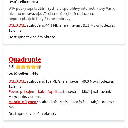
testů celkem:
964
WIA poskytuje kvalitní, rychlý a spolehlivý internet, který Vás k
ničemu nezavazuje. Většina služeb je předplacená,
nepodepisujete tedy žádné smlouvy.
DSL/ADSL
: stahování: 44,3 Mb/s | nahrávání: 8,28 Mb/s | odezva:
15,9 ms
Dostupnost v celém okrese.
Quadruple
4.5
testů celkem:
446
DSL/ADSL
: stahování: 157 Mb/s | nahrávání: 49,0 Mb/s | odezva:
12,3 ms
Pevné připojení - kabel/optika
: stahování: - Mb/s | nahrávání: -
Mb/s | odezva: - ms
Mobilní připojení
: stahování: - Mb/s | nahrávání: - Mb/s | odezva: -
ms
Dostupnost v celém okrese.