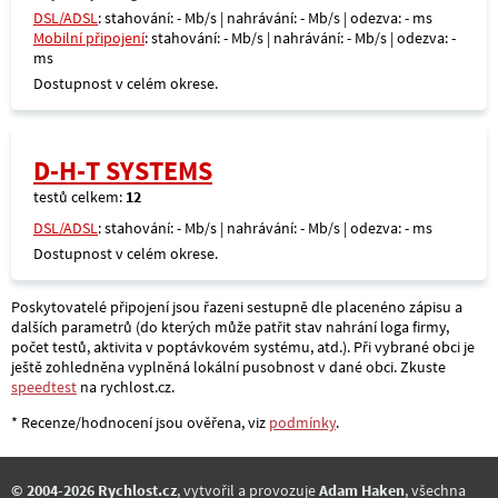
DSL/ADSL
: stahování: - Mb/s | nahrávání: - Mb/s | odezva: - ms
Mobilní připojení
: stahování: - Mb/s | nahrávání: - Mb/s | odezva: -
ms
Dostupnost v celém okrese.
D-H-T SYSTEMS
testů celkem:
12
DSL/ADSL
: stahování: - Mb/s | nahrávání: - Mb/s | odezva: - ms
Dostupnost v celém okrese.
Poskytovatelé připojení jsou řazeni sestupně dle placenéno zápisu a
dalších parametrů (do kterých může patřit stav nahrání loga firmy,
počet testů, aktivita v poptávkovém systému, atd.). Při vybrané obci je
ještě zohledněna vyplněná lokální pusobnost v dané obci. Zkuste
speedtest
na rychlost.cz.
* Recenze/hodnocení jsou ověřena, viz
podmínky
.
© 2004-2026 Rychlost.cz
, vytvořil a provozuje
Adam Haken
, všechna