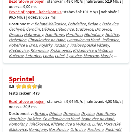
Bezdrátové připojení
: stahování: 49,0 Mb/s | nahrávání: 52,9 Mb/s |
odezva: 9,00 ms
Pevné připojení - kabel/optika
: stahování: 101 Mb/s | nahrávání:
96,5 Mb/s | odezva: 6,27 ms
Dostupnost v:
Bohaté Málkovice
,
Bohdalice
,
Brňany
,
Bučovice
,
Čechyně
,
Černčín
,
Dědice
,
Dětkovice
,
Dražovice
,
Drnovice
,
Drysice
,
Habrovany
,
Hamiltony
,
Heroltice
,
Hlubočany
,
Hoštice
,
Hvězdlice
,
Chvalkovice na Hané
,
Ivanovice na Hané
,
Ježkovice
,
Kobeřice u Brna
,
Kojátky
,
Kozlany
,
Královopolské Vážany
,
Křečkovice
,
Křenovice
,
Křižanovice
,
Křižanovice u Vyškova
,
Kučerov
,
Letonice
,
Lhota
,
Luleč
,
Lysovice
,
Manerov
,
Marefy
, ...
Sprintel
3.8
testů celkem:
479
Bezdrátové připojení
: stahování: 9,64 Mb/s | nahrávání: 4,03 Mb/s |
odezva: 30,5 ms
Dostupnost v:
Brňany
,
Dědice
,
Drnovice
,
Drysice
,
Hamiltony
,
Heroltice
,
Hoštice
,
Chvalkovice na Hané
,
Ivanovice na Hané
,
Komořany
,
Křečkovice
,
Křižanovice u Vyškova
,
Luleč
,
Moravské
Málkovice
,
Nemojany
,
Nosálovice
,
Orlovice
,
Pazderna
,
Pustiměř
,