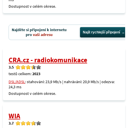
Dostupnost v celém okrese.
Najděte si připojení k internetu
Najít rychlejší připojení
pro
vaši adresu
CRA.cz - radiokomunikace
3.5
testů celkem:
2023
DSL/ADSL
: stahování: 23,9 Mb/s | nahrávání: 20,9 Mb/s | odezva:
24,3 ms
Dostupnost v celém okrese.
WIA
3.7