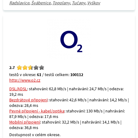
Radslavice
,
Švábenice
,
Topolany
,
Tučapy
,
Vyškov
2.7
testů v okrese:
61
/ testů celkem:
100112
http://www.o2.cz
DSL/ADSL
: stahování: 62,8 Mb/s | nahrávání: 24,7 Mb/s | odezva:
19,2 ms
Bezdrátové připojení
: stahování: 42,6 Mb/s | nahrávání: 14,2 Mb/s |
odezva: 28,4 ms
Pevné připojení - kabel/optika
: stahování: 130 Mb/s | nahrávání:
87,9 Mb/s | odezva: 17,6 ms
Mobilní připojení
: stahování: 32,2 Mb/s | nahrávání: 14,1 Mb/s |
odezva: 36,8 ms
Dostupnost v celém okrese.