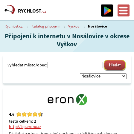
RYCHLOST
.cz
Rychlost.cz
→
Katalog připojení
→
Vyškov
→
Nosálovice
Připojení k internetu v Nosálovice v okrese
Vyškov
Vyhledat město/obec:
4.6
testů celkem:
2
http://isp.eronx.cz
Digitální partner - jsme plně dostupní, a rádi Vám nabídneme