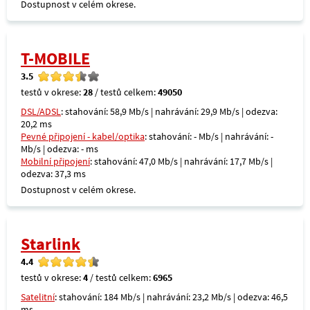
Dostupnost v celém okrese.
T-MOBILE
3.5
testů v okrese:
28
/ testů celkem:
49050
DSL/ADSL
: stahování: 58,9 Mb/s | nahrávání: 29,9 Mb/s | odezva:
20,2 ms
Pevné připojení - kabel/optika
: stahování: - Mb/s | nahrávání: -
Mb/s | odezva: - ms
Mobilní připojení
: stahování: 47,0 Mb/s | nahrávání: 17,7 Mb/s |
odezva: 37,3 ms
Dostupnost v celém okrese.
Starlink
4.4
testů v okrese:
4
/ testů celkem:
6965
Satelitní
: stahování: 184 Mb/s | nahrávání: 23,2 Mb/s | odezva: 46,5
ms