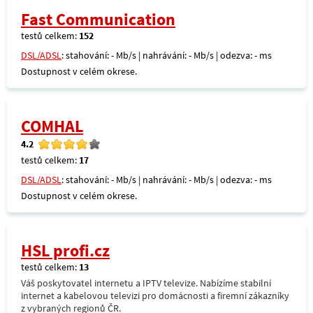
Fast Communication
testů celkem:
152
DSL/ADSL
: stahování: - Mb/s | nahrávání: - Mb/s | odezva: - ms
Dostupnost v celém okrese.
COMHAL
4.2
testů celkem:
17
DSL/ADSL
: stahování: - Mb/s | nahrávání: - Mb/s | odezva: - ms
Dostupnost v celém okrese.
HSL profi.cz
testů celkem:
13
Váš poskytovatel internetu a IPTV televize. Nabízíme stabilní
internet a kabelovou televizi pro domácnosti a firemní zákazníky
z vybraných regionů ČR.