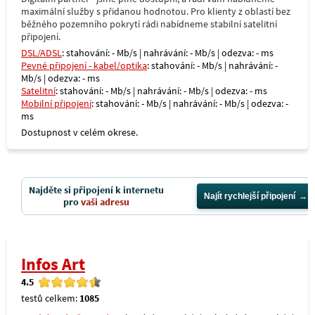
maximální služby s přidanou hodnotou. Pro klienty z oblastí bez
běžného pozemního pokrytí rádi nabídneme stabilní satelitní
připojení.
DSL/ADSL
: stahování: - Mb/s | nahrávání: - Mb/s | odezva: - ms
Pevné připojení - kabel/optika
: stahování: - Mb/s | nahrávání: -
Mb/s | odezva: - ms
Satelitní
: stahování: - Mb/s | nahrávání: - Mb/s | odezva: - ms
Mobilní připojení
: stahování: - Mb/s | nahrávání: - Mb/s | odezva: -
ms
Dostupnost v celém okrese.
Najděte si připojení k internetu
Najít rychlejší připojení
pro
vaši adresu
Infos Art
4.5
testů celkem:
1085