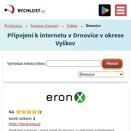
RYCHLOST
.cz
Rychlost.cz
→
Katalog připojení
→
Vyškov
→
Drnovice
Připojení k internetu v Drnovice v okrese
Vyškov
Vyhledat město/obec:
4.6
testů celkem:
2
http://isp.eronx.cz
Digitální partner - jsme plně dostupní, a rádi Vám nabídneme