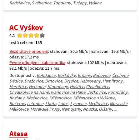
Radslavice
,
Švábenice
,
Topolany
,
Tučapy
,
Vyškov
AC Vyškov
4.1
testů celkem:
145
Bezdrátové připojení
: stahování: 30,5 Mb/s | nahrávání: 19,3 Mb/s |
odezva: 17,2 ms
Pevné připojení - kabel/optika
: stahování: 102 Mb/s | nahrávání:
98,1 Mb/s | odezva: 11,7 ms
Dostupnost v:
Bohdalice
,
Boškůvky
,
Brňany
,
Bučovice
,
Čechyně
,
Dědice
,
Dražovice
,
Drnovice
,
Drysice
,
Habrovany
,
Hamiltony
,
Heroltice
,
Heršpice
,
Hlubočany
,
Hoštice
,
Chvalkovice
,
Chvalkovice na Hané
,
Ivanovice na Hané
,
Ježkovice
,
Komořany
,
Kozlany
,
Křečkovice
,
Křižanovice
,
Křižanovice u Vyškova
,
Kučerov
,
Letonice
,
Lhota
,
Luleč
,
Lysovice
,
Medlovice
,
Moravské
Málkovice
,
Moravské Prusy
,
Nemojany
,
Nouzka
,
Olšany
, ...
Atesa