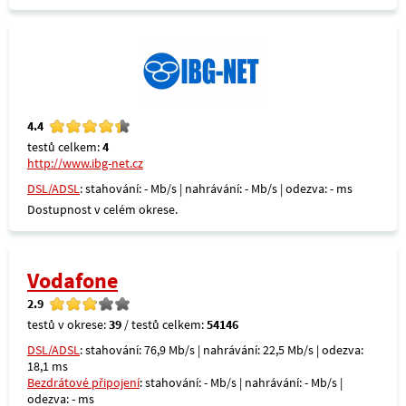
4.4
testů celkem:
4
http://www.ibg-net.cz
DSL/ADSL
: stahování: - Mb/s | nahrávání: - Mb/s | odezva: - ms
Dostupnost v celém okrese.
Vodafone
2.9
testů v okrese:
39
/ testů celkem:
54146
DSL/ADSL
: stahování: 76,9 Mb/s | nahrávání: 22,5 Mb/s | odezva:
18,1 ms
Bezdrátové připojení
: stahování: - Mb/s | nahrávání: - Mb/s |
odezva: - ms