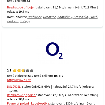
testů celkem:
33
Bezdrátové připojení
: stahování: 71,0 Mb/s | nahrávání: 71,2 Mb/s |
odezva: 19,4 ms
Dostupnost v:
Dražovice
,
Drnovice
,
Komořany
,
Krásensko
,
Luleč
,
Podomí
,
Tučapy
2.7
testů v okrese:
56
/ testů celkem:
100112
http://www.o2.cz
DSL/ADSL
: stahování: 62,8 Mb/s | nahrávání: 24,7 Mb/s | odezva:
19,2 ms
Bezdrátové připojení
: stahování: 42,6 Mb/s | nahrávání: 14,2 Mb/s |
odezva: 28,4 ms
Pevné připojení - kabel/optika
: stahování: 130 Mb/s | nahrávání: