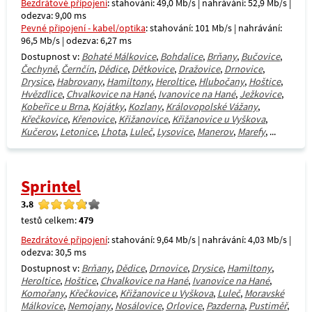
Bezdrátové připojení
: stahování: 49,0 Mb/s | nahrávání: 52,9 Mb/s |
odezva: 9,00 ms
Pevné připojení - kabel/optika
: stahování: 101 Mb/s | nahrávání:
96,5 Mb/s | odezva: 6,27 ms
Dostupnost v:
Bohaté Málkovice
,
Bohdalice
,
Brňany
,
Bučovice
,
Čechyně
,
Černčín
,
Dědice
,
Dětkovice
,
Dražovice
,
Drnovice
,
Drysice
,
Habrovany
,
Hamiltony
,
Heroltice
,
Hlubočany
,
Hoštice
,
Hvězdlice
,
Chvalkovice na Hané
,
Ivanovice na Hané
,
Ježkovice
,
Kobeřice u Brna
,
Kojátky
,
Kozlany
,
Královopolské Vážany
,
Křečkovice
,
Křenovice
,
Křižanovice
,
Křižanovice u Vyškova
,
Kučerov
,
Letonice
,
Lhota
,
Luleč
,
Lysovice
,
Manerov
,
Marefy
, ...
Sprintel
3.8
testů celkem:
479
Bezdrátové připojení
: stahování: 9,64 Mb/s | nahrávání: 4,03 Mb/s |
odezva: 30,5 ms
Dostupnost v:
Brňany
,
Dědice
,
Drnovice
,
Drysice
,
Hamiltony
,
Heroltice
,
Hoštice
,
Chvalkovice na Hané
,
Ivanovice na Hané
,
Komořany
,
Křečkovice
,
Křižanovice u Vyškova
,
Luleč
,
Moravské
Málkovice
,
Nemojany
,
Nosálovice
,
Orlovice
,
Pazderna
,
Pustiměř
,