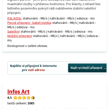
maximální služby s přidanou hodnotou. Pro klienty z oblastí bez
běžného pozemního pokrytí rádi nabídneme stabilní satelitní
připojení.
DSL/ADSL
: stahování: - Mb/s | nahrávání: - Mb/s | odezva: - ms
Pevné připojení - kabel/optika
: stahování: - Mb/s | nahrávání: -
Mb/s | odezva: - ms
Satelitní
: stahování: - Mb/s | nahrávání: - Mb/s | odezva: - ms
Mobilní připojení
: stahování: - Mb/s | nahrávání: - Mb/s | odezva: -
ms
Dostupnost v celém okrese.
Najděte si připojení k internetu
Najít rychlejší připojení
pro
vaši adresu
Infos Art
4.5
testů celkem:
1085