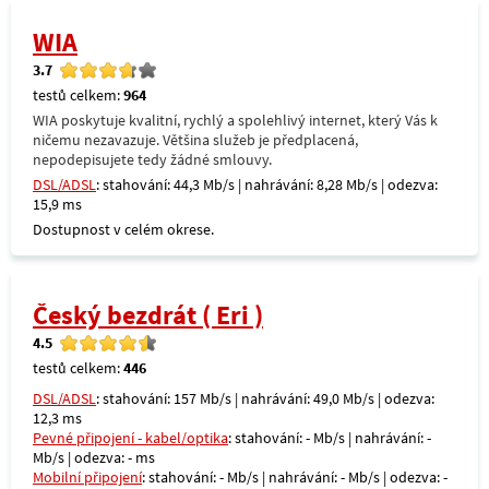
WIA
3.7
testů celkem:
964
WIA poskytuje kvalitní, rychlý a spolehlivý internet, který Vás k
ničemu nezavazuje. Většina služeb je předplacená,
nepodepisujete tedy žádné smlouvy.
DSL/ADSL
: stahování: 44,3 Mb/s | nahrávání: 8,28 Mb/s | odezva:
15,9 ms
Dostupnost v celém okrese.
Český bezdrát ( Eri )
4.5
testů celkem:
446
DSL/ADSL
: stahování: 157 Mb/s | nahrávání: 49,0 Mb/s | odezva:
12,3 ms
Pevné připojení - kabel/optika
: stahování: - Mb/s | nahrávání: -
Mb/s | odezva: - ms
Mobilní připojení
: stahování: - Mb/s | nahrávání: - Mb/s | odezva: -