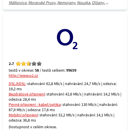
Málkovice
,
Moravské Prusy
,
Nemojany
,
Nouzka
,
Olšany
, ...
2.7
testů v okrese:
58
/ testů celkem:
99659
http://www.o2.cz
DSL/ADSL
: stahování: 62,8 Mb/s | nahrávání: 24,7 Mb/s | odezva:
19,2 ms
Bezdrátové připojení
: stahování: 42,6 Mb/s | nahrávání: 14,2 Mb/s |
odezva: 28,4 ms
Pevné připojení - kabel/optika
: stahování: 130 Mb/s | nahrávání:
87,9 Mb/s | odezva: 17,6 ms
Mobilní připojení
: stahování: 32,2 Mb/s | nahrávání: 14,1 Mb/s |
odezva: 36,8 ms
Dostupnost v celém okrese.