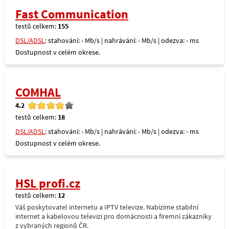
Fast Communication
testů celkem:
155
DSL/ADSL
: stahování: - Mb/s | nahrávání: - Mb/s | odezva: - ms
Dostupnost v celém okrese.
COMHAL
4.2
testů celkem:
18
DSL/ADSL
: stahování: - Mb/s | nahrávání: - Mb/s | odezva: - ms
Dostupnost v celém okrese.
HSL profi.cz
testů celkem:
12
Váš poskytovatel internetu a IPTV televize. Nabízíme stabilní
internet a kabelovou televizi pro domácnosti a firemní zákazníky
z vybraných regionů ČR.