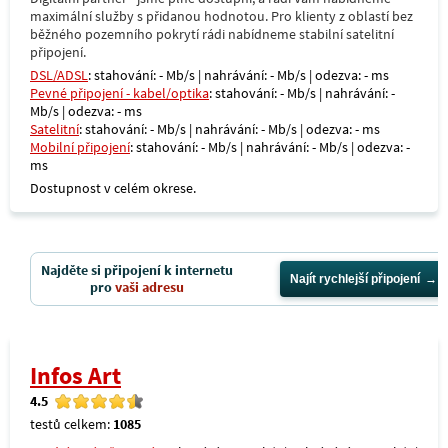
maximální služby s přidanou hodnotou. Pro klienty z oblastí bez
běžného pozemního pokrytí rádi nabídneme stabilní satelitní
připojení.
DSL/ADSL
: stahování: - Mb/s | nahrávání: - Mb/s | odezva: - ms
Pevné připojení - kabel/optika
: stahování: - Mb/s | nahrávání: -
Mb/s | odezva: - ms
Satelitní
: stahování: - Mb/s | nahrávání: - Mb/s | odezva: - ms
Mobilní připojení
: stahování: - Mb/s | nahrávání: - Mb/s | odezva: -
ms
Dostupnost v celém okrese.
Najděte si připojení k internetu
Najít rychlejší připojení
pro
vaši adresu
Infos Art
4.5
testů celkem:
1085