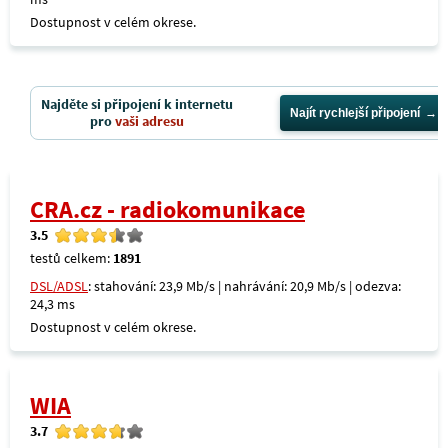
Dostupnost v celém okrese.
Najděte si připojení k internetu
Najít rychlejší připojení
pro
vaši adresu
CRA.cz - radiokomunikace
3.5
testů celkem:
1891
DSL/ADSL
: stahování: 23,9 Mb/s | nahrávání: 20,9 Mb/s | odezva:
24,3 ms
Dostupnost v celém okrese.
WIA
3.7