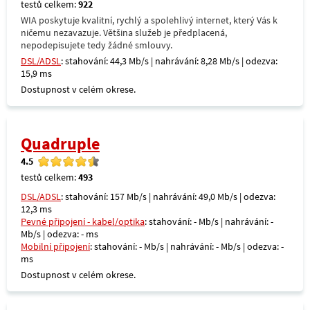
testů celkem:
922
WIA poskytuje kvalitní, rychlý a spolehlivý internet, který Vás k
ničemu nezavazuje. Většina služeb je předplacená,
nepodepisujete tedy žádné smlouvy.
DSL/ADSL
: stahování: 44,3 Mb/s | nahrávání: 8,28 Mb/s | odezva:
15,9 ms
Dostupnost v celém okrese.
Quadruple
4.5
testů celkem:
493
DSL/ADSL
: stahování: 157 Mb/s | nahrávání: 49,0 Mb/s | odezva:
12,3 ms
Pevné připojení - kabel/optika
: stahování: - Mb/s | nahrávání: -
Mb/s | odezva: - ms
Mobilní připojení
: stahování: - Mb/s | nahrávání: - Mb/s | odezva: -
ms
Dostupnost v celém okrese.