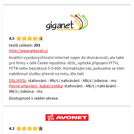
4.5
testů celkem:
293
http://www.giganet.cz
Kvalitní vysokorychlostní internet nejen do domácnosti, ale také
pro firmy v celé České republice. xDSL, optické připojení FFTH,
FFTB nebo bezrátové 5 či 60G. Kontaktujte nás, pokusíme se Vám
nabídnout službu přesně na míru, dle Vaši
DSL/ADSL
: stahování: - Mb/s | nahrávání: - Mb/s | odezva: - ms
Pevné připojení - kabel/optika
: stahování: - Mb/s | nahrávání: -
Mb/s | odezva: - ms
Dostupnost v celém okrese.
4.3