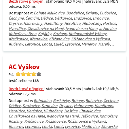
Bezdrátové připojení
: stahování: 49,0 Mb/s | nahrávání: 52,9 Mb/s |
odezva: 9,00 ms
Dostupnost v:
Bohaté Málkovice
,
Bohdalice
,
Brňany
,
Bučovice
,
Čechyně
,
Černčín
,
Dědice
,
Dětkovice
,
Dražovice
,
Drnovice
,
Drysice
,
Habrovany
,
Hamiltony
,
Heroltice
,
Hlubočany
,
Hoštice
,
Hvězdlice
,
Chvalkovice na Hané
,
Ivanovice na Hané
,
Ježkovice
,
Kobeřice u Brna
,
Kojátky
,
Kozlany
,
Královopolské Vážany
,
Křečkovice
,
Křenovice
,
Křižanovice
,
Křižanovice u Vyškova
,
Kučerov
,
Letonice
,
Lhota
,
Luleč
,
Lysovice
,
Manerov
,
Marefy
, ...
AC Vyškov
4.1
testů celkem:
148
Bezdrátové připojení
: stahování: 30,5 Mb/s | nahrávání: 19,3 Mb/s |
odezva: 17,2 ms
Dostupnost v:
Bohdalice
,
Boškůvky
,
Brňany
,
Bučovice
,
Čechyně
,
Dědice
,
Dražovice
,
Drnovice
,
Drysice
,
Habrovany
,
Hamiltony
,
Heroltice
,
Heršpice
,
Hlubočany
,
Hoštice
,
Chvalkovice
,
Chvalkovice na Hané
,
Ivanovice na Hané
,
Ježkovice
,
Komořany
,
Kozlany
,
Křečkovice
,
Křižanovice
,
Křižanovice u Vyškova
,
Kučerov
,
Letonice
,
Lhota
,
Luleč
,
Lysovice
,
Medlovice
,
Moravské