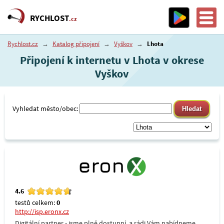
RYCHLOST
.cz
Rychlost.cz
→
Katalog připojení
→
Vyškov
→
Lhota
Připojení k internetu v Lhota v okrese
Vyškov
Vyhledat město/obec:
4.6
testů celkem:
0
http://isp.eronx.cz
Digitální partner - jsme plně dostupní, a rádi Vám nabídneme