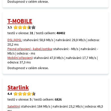
Dostupnost v celém okrese.
T-MOBILE
3.5
testů v okrese:
31
/ testů celkem:
48402
DSL/ADSL
: stahování: 58,9 Mb/s | nahrávání: 29,9 Mb/s | odezva:
20,2 ms
Pevné připojení - kabel/optika
: stahování: - Mb/s | nahrávání: -
Mb/s | odezva: - ms
Mobilní připojení
: stahování: 47,0 Mb/s | nahrávání: 17,7 Mb/s |
odezva: 37,3 ms
Dostupnost v celém okrese.
Starlink
4.4
testů v okrese:
5
/ testů celkem:
6826
Satelitní
: stahování: 184 Mb/s | nahrávání: 23,2 Mb/s | odezva: 46,5
ms