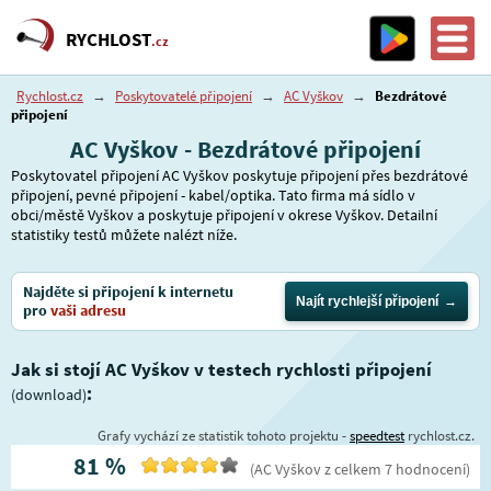
RYCHLOST
.cz
Rychlost.cz
→
Poskytovatelé připojení
→
AC Vyškov
→
Bezdrátové
připojení
AC Vyškov - Bezdrátové připojení
Poskytovatel připojení AC Vyškov poskytuje připojení přes bezdrátové
připojení, pevné připojení - kabel/optika. Tato firma má sídlo v
obci/městě Vyškov a poskytuje připojení v okrese Vyškov. Detailní
statistiky testů můžete nalézt níže.
Najděte si připojení k internetu
Najít rychlejší připojení
pro
vaši adresu
Jak si stojí AC Vyškov v testech rychlosti připojení
:
(download)
Grafy vychází ze statistik tohoto projektu -
speedtest
rychlost.cz.
81
%
(
AC Vyškov
z celkem
7
hodnocení
)