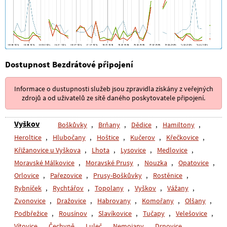
Dostupnost Bezdrátové připojení
Informace o dustupnosti služeb jsou zpravidla získány z veřejných
zdrojů a od uživatelů ze sítě daného poskytovatele připojení.
Vyškov
Boškůvky
,
Brňany
,
Dědice
,
Hamiltony
,
Heroltice
,
Hlubočany
,
Hoštice
,
Kučerov
,
Křečkovice
,
Křižanovice u Vyškova
,
Lhota
,
Lysovice
,
Medlovice
,
Moravské Málkovice
,
Moravské Prusy
,
Nouzka
,
Opatovice
,
Orlovice
,
Pařezovice
,
Prusy-Boškůvky
,
Rostěnice
,
Rybníček
,
Rychtářov
,
Topolany
,
Vyškov
,
Vážany
,
Zvonovice
,
Dražovice
,
Habrovany
,
Komořany
,
Olšany
,
Podbřežice
,
Rousínov
,
Slavíkovice
,
Tučapy
,
Velešovice
,
Vítovice
,
Čechyně
,
Luleč
,
Nemojany
,
Drnovice
,