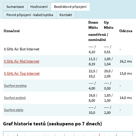
Sumarizace
Hodnocení
Bezdrátové připojení
Pevné připojení - kabel/optika
Kontakt
Down
Up
Mbits
Mbits
Označení
Odezva
naměřená /
nominální
---- /
---- /
5 GHz Air Bot Internet
-
4,10
0,51
11,3 /
1,65 /
5 GHz Air Mid Internet
16,2 ms
8,19
1,54
22,5 /
20,0 /
5 GHz Air Top Internet
13,8 ms
10,2
2,05
---- /
---- /
Surfuji zvolna
-
4,00
0,50
16,8 /
1,83 /
Surfuji svižně
14,0 ms
8,00
1,50
---- /
---- /
Surfuji stále
-
10,0
2,00
Graf historie testů (seskupeno po 7 dnech)