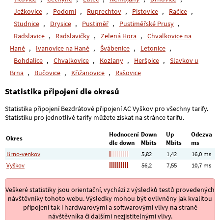
Ježkovice
,
Podomí
,
Ruprechtov
,
Pístovice
,
Račice
,
Studnice
,
Drysice
,
Pustiměř
,
Pustiměřské Prusy
,
Radslavice
,
Radslavičky
,
Zelená Hora
,
Chvalkovice na
Hané
,
Ivanovice na Hané
,
Švábenice
,
Letonice
,
Bohdalice
,
Chvalkovice
,
Kozlany
,
Heršpice
,
Slavkov u
Brna
,
Bučovice
,
Křižanovice
,
Rašovice
Statistika připojení dle okresů
Statistika připojení Bezdrátové připojení AC Vyškov pro všechny tarify.
Statistiku pro jednotlivé tarify můžete získat na stránce tarifu.
Hodnocení
Down
Up
Odezva
Okres
dle down
Mbits
Mbits
ms
Brno-venkov
5,82
1,42
16,0 ms
Vyškov
56,2
7,55
10,7 ms
Veškeré statistiky jsou orientační, vychází z výsledků testů provedených
návštěvníky tohoto webu. Výsledky mohou být ovlivněny jak kvalitou
připojení tak i hardwarovými a softwarovými vlivy na straně
návštěvníka či dalšími nezjistitelnými vlivy.