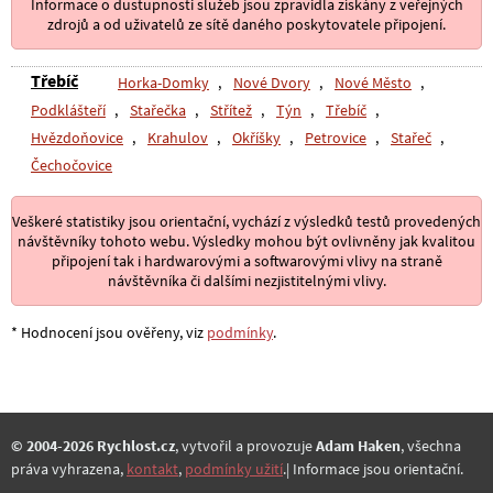
Informace o dustupnosti služeb jsou zpravidla získány z veřejných
zdrojů a od uživatelů ze sítě daného poskytovatele připojení.
Třebíč
Horka-Domky
,
Nové Dvory
,
Nové Město
,
Podklášteří
,
Stařečka
,
Střítež
,
Týn
,
Třebíč
,
Hvězdoňovice
,
Krahulov
,
Okříšky
,
Petrovice
,
Stařeč
,
Čechočovice
Veškeré statistiky jsou orientační, vychází z výsledků testů provedených
návštěvníky tohoto webu. Výsledky mohou být ovlivněny jak kvalitou
připojení tak i hardwarovými a softwarovými vlivy na straně
návštěvníka či dalšími nezjistitelnými vlivy.
* Hodnocení jsou ověřeny, viz
podmínky
.
© 2004-2026 Rychlost.cz
, vytvořil a provozuje
Adam Haken
, všechna
práva vyhrazena,
kontakt
,
podmínky užití
.| Informace jsou orientační.