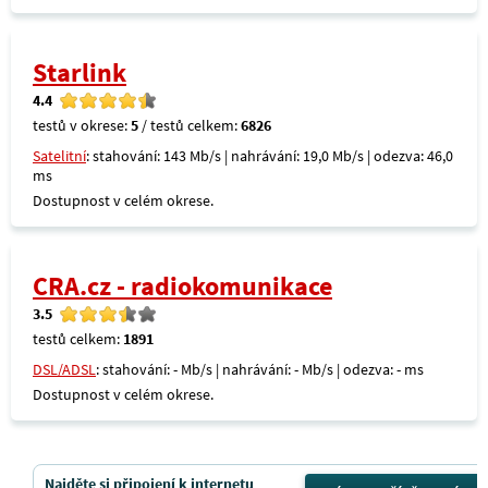
Starlink
4.4
testů v okrese:
5
/ testů celkem:
6826
Satelitní
: stahování: 143 Mb/s | nahrávání: 19,0 Mb/s | odezva: 46,0
ms
Dostupnost v celém okrese.
CRA.cz - radiokomunikace
3.5
testů celkem:
1891
DSL/ADSL
: stahování: - Mb/s | nahrávání: - Mb/s | odezva: - ms
Dostupnost v celém okrese.
Najděte si připojení k internetu