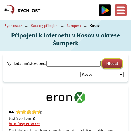
RYCHLOST
.cz
Rychlost.cz
→
Katalog připojení
→
Šumperk
→
Kosov
Připojení k internetu v Kosov v okrese
Šumperk
Vyhledat město/obec:
4.6
testů celkem:
0
http://isp.eronx.cz
Digitální partner - jsme plně dostupní, a rádi Vám nabídneme