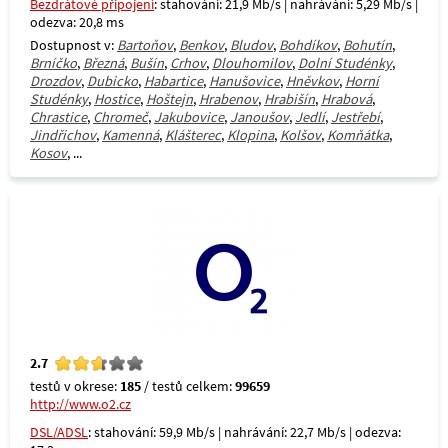
Bezdrátové připojení
: stahování: 21,9 Mb/s | nahrávání: 5,29 Mb/s |
odezva: 20,8 ms
Dostupnost v:
Bartoňov
,
Benkov
,
Bludov
,
Bohdíkov
,
Bohutín
,
Brníčko
,
Březná
,
Bušín
,
Crhov
,
Dlouhomilov
,
Dolní Studénky
,
Drozdov
,
Dubicko
,
Habartice
,
Hanušovice
,
Hněvkov
,
Horní
Studénky
,
Hostice
,
Hoštejn
,
Hrabenov
,
Hrabišín
,
Hrabová
,
Chrastice
,
Chromeč
,
Jakubovice
,
Janoušov
,
Jedlí
,
Jestřebí
,
Jindřichov
,
Kamenná
,
Klášterec
,
Klopina
,
Kolšov
,
Komňátka
,
Kosov
, ...
2.7
testů v okrese:
185
/ testů celkem:
99659
http://www.o2.cz
DSL/ADSL
: stahování: 59,9 Mb/s | nahrávání: 22,7 Mb/s | odezva: