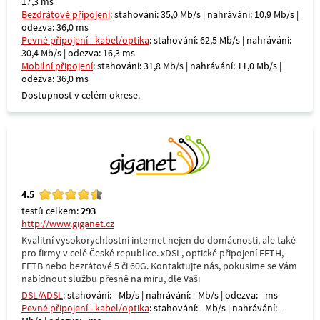
17,3 ms
Bezdrátové připojení
: stahování: 35,0 Mb/s | nahrávání: 10,9 Mb/s |
odezva: 36,0 ms
Pevné připojení - kabel/optika
: stahování: 62,5 Mb/s | nahrávání:
30,4 Mb/s | odezva: 16,3 ms
Mobilní připojení
: stahování: 31,8 Mb/s | nahrávání: 11,0 Mb/s |
odezva: 36,0 ms
Dostupnost v celém okrese.
4.5
testů celkem:
293
http://www.giganet.cz
Kvalitní vysokorychlostní internet nejen do domácnosti, ale také
pro firmy v celé České republice. xDSL, optické připojení FFTH,
FFTB nebo bezrátové 5 či 60G. Kontaktujte nás, pokusíme se Vám
nabídnout službu přesně na míru, dle Vaši
DSL/ADSL
: stahování: - Mb/s | nahrávání: - Mb/s | odezva: - ms
Pevné připojení - kabel/optika
: stahování: - Mb/s | nahrávání: -