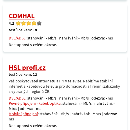
COMHAL
4.2
testů celkem:
18
DSL/ADSL
: stahování: - Mb/s | nahrávání: - Mb/s | odezva: - ms
Dostupnost v celém okrese.
HSL profi.cz
testů celkem:
12
Váš poskytovatel internetu a IPTV televize. Nabízíme stabilní
internet a kabelovou televizi pro domácnosti a firemní zákazníky
z vybraných regionů ČR.
DSL/ADSL
: stahování: - Mb/s | nahrávání: - Mb/s | odezva: - ms
Pevné připojení - kabel/optika
: stahování: - Mb/s | nahrávání: -
Mb/s | odezva: - ms
Mobilní připojení
: stahování: - Mb/s | nahrávání: - Mb/s | odezva: -
ms
Dostupnost v celém okrese.