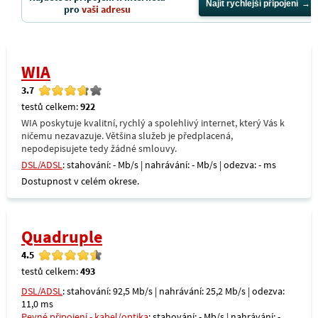
Najít rychlejší připojení
pro
vaši adresu
WIA
3.7
testů celkem:
922
WIA poskytuje kvalitní, rychlý a spolehlivý internet, který Vás k
ničemu nezavazuje. Většina služeb je předplacená,
nepodepisujete tedy žádné smlouvy.
DSL/ADSL
: stahování: - Mb/s | nahrávání: - Mb/s | odezva: - ms
Dostupnost v celém okrese.
Quadruple
4.5
testů celkem:
493
DSL/ADSL
: stahování: 92,5 Mb/s | nahrávání: 25,2 Mb/s | odezva:
11,0 ms
Pevné připojení - kabel/optika
: stahování: - Mb/s | nahrávání: -