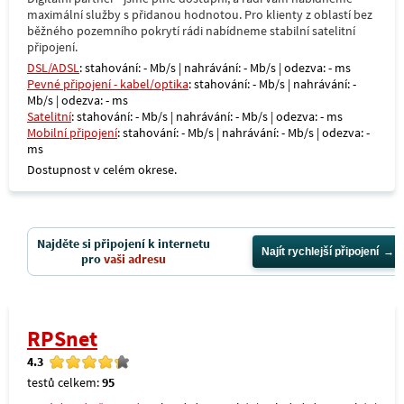
maximální služby s přidanou hodnotou. Pro klienty z oblastí bez
běžného pozemního pokrytí rádi nabídneme stabilní satelitní
připojení.
DSL/ADSL
: stahování: - Mb/s | nahrávání: - Mb/s | odezva: - ms
Pevné připojení - kabel/optika
: stahování: - Mb/s | nahrávání: -
Mb/s | odezva: - ms
Satelitní
: stahování: - Mb/s | nahrávání: - Mb/s | odezva: - ms
Mobilní připojení
: stahování: - Mb/s | nahrávání: - Mb/s | odezva: -
ms
Dostupnost v celém okrese.
Najděte si připojení k internetu
Najít rychlejší připojení
pro
vaši adresu
RPSnet
4.3
testů celkem:
95