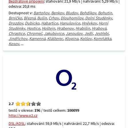
Bezdrátové připojení
: stahování: 21,9 Mb/s | nahrávání: 5,29 Mb/s |
odezva: 20,8 ms
Dostupnost v:
Bartoňov
,
Benkov
,
Bludov
,
Bohdíkov
,
Bohutín
,
Brníčko
,
Březná
,
Bušín
,
Crhov
,
Dlouhomilov
,
Dolní Studénky
,
Drozdov
,
Dubicko
,
Habartice
,
Hanušovice
,
Hněvkov
,
Horní
Studénky
,
Hostice
,
Hoštejn
,
Hrabenov
,
Hrabišín
,
Hrabová
,
Chrastice
,
Chromeč
,
Jakubovice
,
Janoušov
,
Jedlí
,
Jestřebí
,
Jindřichov
,
Kamenná
,
Klášterec
,
Klopina
,
Kolšov
,
Komňátka
,
Kosov
, ...
2.7
testů v okrese:
196
/ testů celkem:
100099
http://www.o2.cz
DSL/ADSL
: stahování: 59,9 Mb/s | nahrávání: 22,7 Mb/s | odezva: