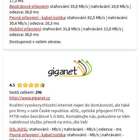
17,3 ms
Bezdrátové připojení
: stahování: 35,0 Mb/s | nahrávání: 10,9 Mb/s |
odezva: 36,0 ms
Pevné připojení - kabel/optika
: stahování: 62,5 Mb/s | nahrávání:
30,4 Mb/s | odezva: 16,3 ms
Mobilní připojení
: stahování: 31,8 Mb/s | nahrávání: 11,0 Mb/s |
odezva: 36,0 ms
Dostupnost v celém okrese.
4.5
testů celkem:
296
http://www.giganet.cz
Kvalitní vysokorychlostní internet nejen do domácnosti, ale také
pro firmy v celé České republice. xDSL, optické připojení FFTH,
FFTB nebo bezrátové 5 či 60G. Kontaktujte nás, pokusíme se Vám
nabídnout službu přesně na míru, dle Vaši
DSL/ADSL
: stahování: - Mb/s | nahrávání: - Mb/s | odezva: - ms
Pevné připojení - kabel/optika
: stahování: - Mb/s | nahrávání: -