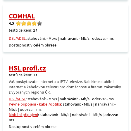
COMHAL
4.2
testů celkem:
17
DSL/ADSL
: stahování: - Mb/s | nahrávání: - Mb/s | odezva: - ms
Dostupnost v celém okrese.
HSL profi.cz
testů celkem:
12
Váš poskytovatel internetu a IPTV televize. Nabízíme stabilní
internet a kabelovou televizi pro domácnosti a firemní zákazníky
z vybraných regionů ČR.
DSL/ADSL
: stahování: - Mb/s | nahrávání: - Mb/s | odezva: - ms
Pevné připojení - kabel/optika
: stahování: - Mb/s | nahrávání: -
Mb/s | odezva: - ms
Mobilní připojení
: stahování: - Mb/s | nahrávání: - Mb/s | odezva: -
ms
Dostupnost v celém okrese.