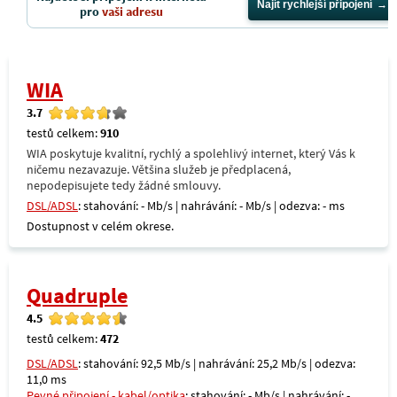
Najít rychlejší připojení
pro
vaši adresu
WIA
3.7
testů celkem:
910
WIA poskytuje kvalitní, rychlý a spolehlivý internet, který Vás k
ničemu nezavazuje. Většina služeb je předplacená,
nepodepisujete tedy žádné smlouvy.
DSL/ADSL
: stahování: - Mb/s | nahrávání: - Mb/s | odezva: - ms
Dostupnost v celém okrese.
Quadruple
4.5
testů celkem:
472
DSL/ADSL
: stahování: 92,5 Mb/s | nahrávání: 25,2 Mb/s | odezva:
11,0 ms
Pevné připojení - kabel/optika
: stahování: - Mb/s | nahrávání: -