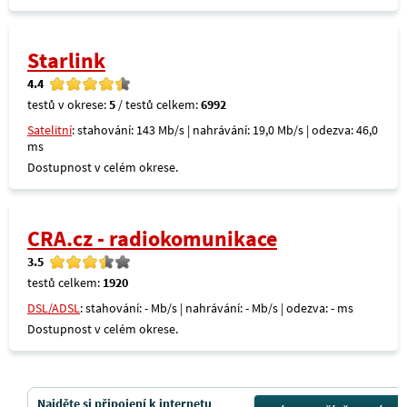
Starlink
4.4
testů v okrese:
5
/ testů celkem:
6992
Satelitní
: stahování: 143 Mb/s | nahrávání: 19,0 Mb/s | odezva: 46,0
ms
Dostupnost v celém okrese.
CRA.cz - radiokomunikace
3.5
testů celkem:
1920
DSL/ADSL
: stahování: - Mb/s | nahrávání: - Mb/s | odezva: - ms
Dostupnost v celém okrese.
Najděte si připojení k internetu