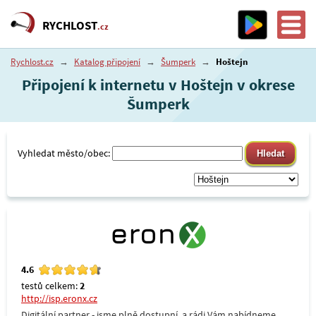
RYCHLOST
.cz
Rychlost.cz
→
Katalog připojení
→
Šumperk
→
Hoštejn
Připojení k internetu v Hoštejn v okrese
Šumperk
Vyhledat město/obec:
4.6
testů celkem:
2
http://isp.eronx.cz
Digitální partner - jsme plně dostupní, a rádi Vám nabídneme