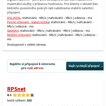
maximální služby s přidanou hodnotou. Pro klienty z oblastí bez
běžného pozemního pokrytí rádi nabídneme stabilní satelitní
připojení.
DSL/ADSL
: stahování: - Mb/s | nahrávání: - Mb/s | odezva: - ms
Pevné připojení - kabel/optika
: stahování: - Mb/s | nahrávání: -
Mb/s | odezva: - ms
Satelitní
: stahování: - Mb/s | nahrávání: - Mb/s | odezva: - ms
Mobilní připojení
: stahování: - Mb/s | nahrávání: - Mb/s | odezva: -
ms
Dostupnost v celém okrese.
Najděte si připojení k internetu
Najít rychlejší připojení
pro
vaši adresu
RPSnet
4.3
testů celkem:
102