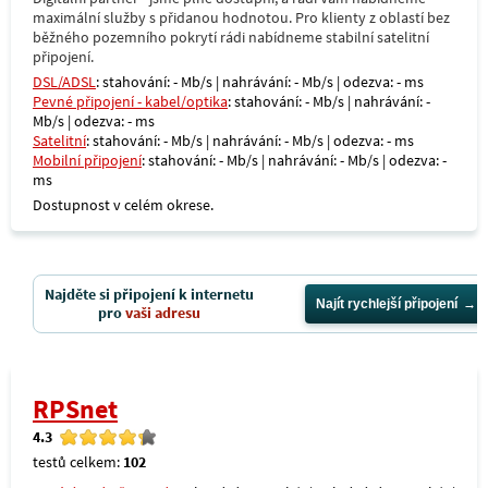
maximální služby s přidanou hodnotou. Pro klienty z oblastí bez
běžného pozemního pokrytí rádi nabídneme stabilní satelitní
připojení.
DSL/ADSL
: stahování: - Mb/s | nahrávání: - Mb/s | odezva: - ms
Pevné připojení - kabel/optika
: stahování: - Mb/s | nahrávání: -
Mb/s | odezva: - ms
Satelitní
: stahování: - Mb/s | nahrávání: - Mb/s | odezva: - ms
Mobilní připojení
: stahování: - Mb/s | nahrávání: - Mb/s | odezva: -
ms
Dostupnost v celém okrese.
Najděte si připojení k internetu
Najít rychlejší připojení
pro
vaši adresu
RPSnet
4.3
testů celkem:
102