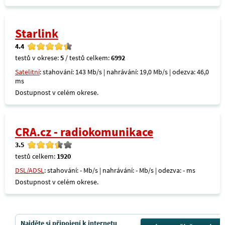
Starlink
4.4
testů v okrese:
5
/ testů celkem:
6992
Satelitní
: stahování: 143 Mb/s | nahrávání: 19,0 Mb/s | odezva: 46,0
ms
Dostupnost v celém okrese.
CRA.cz - radiokomunikace
3.5
testů celkem:
1920
DSL/ADSL
: stahování: - Mb/s | nahrávání: - Mb/s | odezva: - ms
Dostupnost v celém okrese.
Najděte si připojení k internetu