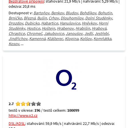
Bezdrátové připojení
: stahování: 21,9 Mb/s | nahrávání: 5,29 Mb/s |
odezva: 20,8 ms
Dostupnost v:
Bartoňov
,
Benkov
,
Bludov
,
Bohdíkov
,
Bohutín
,
Brníčko
,
Březná
,
Bušín
,
Crhov
,
Dlouhomilov
,
Dolní Studénky
,
Drozdov
,
Dubicko
,
Habartice
,
Hanušovice
,
Hněvkov
,
Horní
Studénky
,
Hostice
,
Hoštejn
,
Hrabenov
,
Hrabišín
,
Hrabová
,
Chrastice
,
Chromeč
,
Jakubovice
,
Janoušov
,
Jedlí
,
Jestřebí
,
Jindřichov
,
Kamenná
,
Klášterec
,
Klopina
,
Kolšov
,
Komňátka
,
Kosov
, ...
2.7
testů v okrese:
196
/ testů celkem:
100099
http://www.o2.cz
DSL/ADSL
: stahování: 59,9 Mb/s | nahrávání: 22,7 Mb/s | odezva: