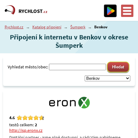
RYCHLOST
.cz
Rychlost.cz
→
Katalog připojení
→
Šumperk
→
Benkov
Připojení k internetu v Benkov v okrese
Šumperk
Vyhledat město/obec:
4.6
testů celkem:
2
http://isp.eronx.cz
Digitální partner - jsme plně dostupní, a rádi Vám nabídneme