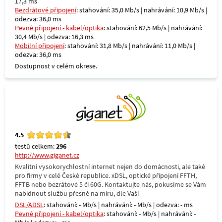
17,3 ms
Bezdrátové připojení
: stahování: 35,0 Mb/s | nahrávání: 10,9 Mb/s |
odezva: 36,0 ms
Pevné připojení - kabel/optika
: stahování: 62,5 Mb/s | nahrávání:
30,4 Mb/s | odezva: 16,3 ms
Mobilní připojení
: stahování: 31,8 Mb/s | nahrávání: 11,0 Mb/s |
odezva: 36,0 ms
Dostupnost v celém okrese.
4.5
testů celkem:
296
http://www.giganet.cz
Kvalitní vysokorychlostní internet nejen do domácnosti, ale také
pro firmy v celé České republice. xDSL, optické připojení FFTH,
FFTB nebo bezrátové 5 či 60G. Kontaktujte nás, pokusíme se Vám
nabídnout službu přesně na míru, dle Vaši
DSL/ADSL
: stahování: - Mb/s | nahrávání: - Mb/s | odezva: - ms
Pevné připojení - kabel/optika
: stahování: - Mb/s | nahrávání: -