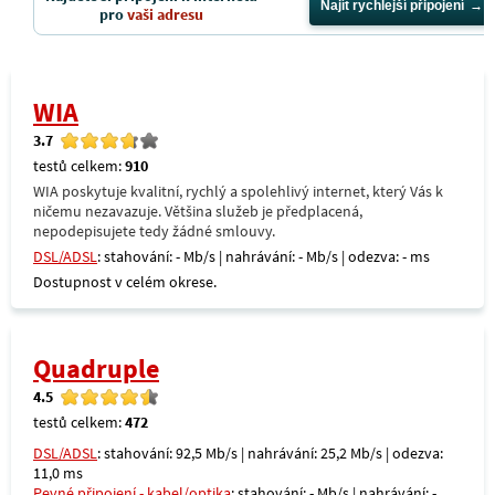
Najít rychlejší připojení
pro
vaši adresu
WIA
3.7
testů celkem:
910
WIA poskytuje kvalitní, rychlý a spolehlivý internet, který Vás k
ničemu nezavazuje. Většina služeb je předplacená,
nepodepisujete tedy žádné smlouvy.
DSL/ADSL
: stahování: - Mb/s | nahrávání: - Mb/s | odezva: - ms
Dostupnost v celém okrese.
Quadruple
4.5
testů celkem:
472
DSL/ADSL
: stahování: 92,5 Mb/s | nahrávání: 25,2 Mb/s | odezva:
11,0 ms
Pevné připojení - kabel/optika
: stahování: - Mb/s | nahrávání: -