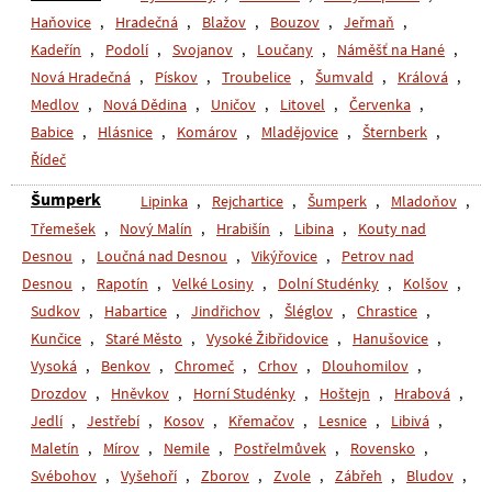
Haňovice
,
Hradečná
,
Blažov
,
Bouzov
,
Jeřmaň
,
Kadeřín
,
Podolí
,
Svojanov
,
Loučany
,
Náměšť na Hané
,
Nová Hradečná
,
Pískov
,
Troubelice
,
Šumvald
,
Králová
,
Medlov
,
Nová Dědina
,
Uničov
,
Litovel
,
Červenka
,
Babice
,
Hlásnice
,
Komárov
,
Mladějovice
,
Šternberk
,
Řídeč
Šumperk
Lipinka
,
Rejchartice
,
Šumperk
,
Mladoňov
,
Třemešek
,
Nový Malín
,
Hrabišín
,
Libina
,
Kouty nad
Desnou
,
Loučná nad Desnou
,
Vikýřovice
,
Petrov nad
Desnou
,
Rapotín
,
Velké Losiny
,
Dolní Studénky
,
Kolšov
,
Sudkov
,
Habartice
,
Jindřichov
,
Šléglov
,
Chrastice
,
Kunčice
,
Staré Město
,
Vysoké Žibřidovice
,
Hanušovice
,
Vysoká
,
Benkov
,
Chromeč
,
Crhov
,
Dlouhomilov
,
Drozdov
,
Hněvkov
,
Horní Studénky
,
Hoštejn
,
Hrabová
,
Jedlí
,
Jestřebí
,
Kosov
,
Křemačov
,
Lesnice
,
Libivá
,
Maletín
,
Mírov
,
Nemile
,
Postřelmůvek
,
Rovensko
,
Svébohov
,
Vyšehoří
,
Zborov
,
Zvole
,
Zábřeh
,
Bludov
,