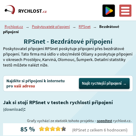
RYCHLOST
.cz
Rychlost.cz
→
Poskytovatelé připojení
→
RPSnet
→
Bezdrátové
připojení
RPSnet - Bezdrátové připojení
Poskytovatel připojení RPSnet poskytuje připojení přes bezdrátové
připojení. Tato firma má sídlo v obci/městě Olšany a poskytuje připojení
v okresech Prostějov, Karviná, Olomouc, Šumperk. Detailní statistiky
testů můžete nalézt níže.
Najděte si připojení k internetu
Najít rychlejší připojení
pro
vaši adresu
Jak si stojí RPSnet v testech rychlosti připojení
:
(download)
Grafy vychází ze statistik tohoto projektu -
speedtest
rychlost.cz.
85
%
(
RPSnet
z celkem
6
hodnocení
)