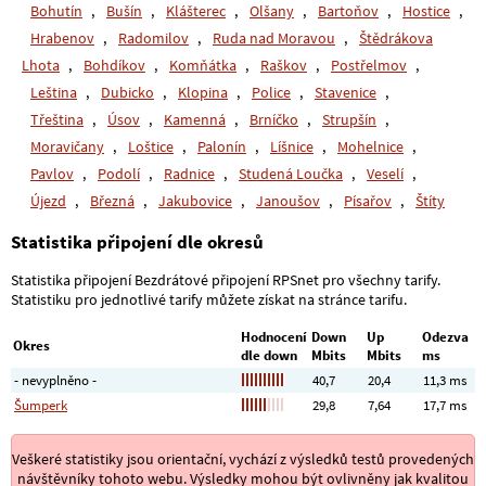
Bohutín
,
Bušín
,
Klášterec
,
Olšany
,
Bartoňov
,
Hostice
,
Hrabenov
,
Radomilov
,
Ruda nad Moravou
,
Štědrákova
Lhota
,
Bohdíkov
,
Komňátka
,
Raškov
,
Postřelmov
,
Leština
,
Dubicko
,
Klopina
,
Police
,
Stavenice
,
Třeština
,
Úsov
,
Kamenná
,
Brníčko
,
Strupšín
,
Moravičany
,
Loštice
,
Palonín
,
Líšnice
,
Mohelnice
,
Pavlov
,
Podolí
,
Radnice
,
Studená Loučka
,
Veselí
,
Újezd
,
Březná
,
Jakubovice
,
Janoušov
,
Písařov
,
Štíty
Statistika připojení dle okresů
Statistika připojení Bezdrátové připojení RPSnet pro všechny tarify.
Statistiku pro jednotlivé tarify můžete získat na stránce tarifu.
Hodnocení
Down
Up
Odezva
Okres
dle down
Mbits
Mbits
ms
- nevyplněno -
40,7
20,4
11,3 ms
Šumperk
29,8
7,64
17,7 ms
Veškeré statistiky jsou orientační, vychází z výsledků testů provedených
návštěvníky tohoto webu. Výsledky mohou být ovlivněny jak kvalitou