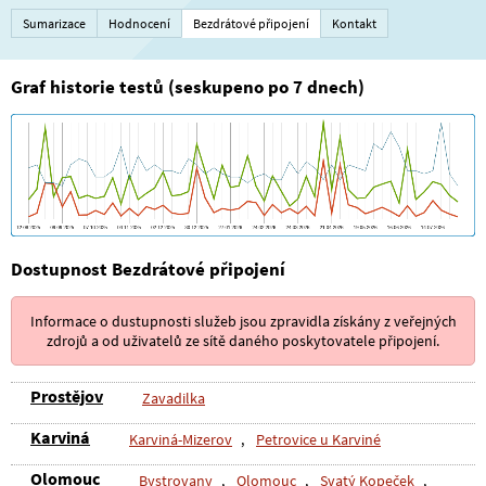
Sumarizace
Hodnocení
Bezdrátové připojení
Kontakt
Graf historie testů (seskupeno po 7 dnech)
Dostupnost Bezdrátové připojení
Informace o dustupnosti služeb jsou zpravidla získány z veřejných
zdrojů a od uživatelů ze sítě daného poskytovatele připojení.
Prostějov
Zavadilka
Karviná
Karviná-Mizerov
,
Petrovice u Karviné
Olomouc
Bystrovany
,
Olomouc
,
Svatý Kopeček
,