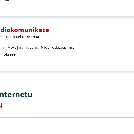
radiokomunikace
testů celkem:
1934
ní: - Mb/s | nahrávání: - Mb/s | odezva: - ms
m okrese.
internetu
u