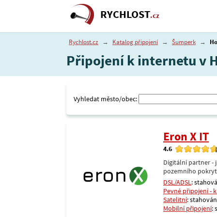
RYCHLOST
.cz
Rychlost.cz
→
Katalog připojení
→
Šumperk
→
Ho
Připojení k internetu v
Vyhledat město/obec:
Eron X IT
4.6
Digitální partner 
pozemního pokrytí 
DSL/ADSL
: stahová
Pevné připojení - 
Satelitní
: stahování
Mobilní připojení
: