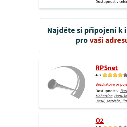
Dostupnost v celé
Najděte si připojení k 
pro
vaši adres
RPSnet
4.3
Bezdrátové připoj
Dostupnost v:
Bar
Habartice
,
Hanušo
Jedlí
,
Jestřebí
,
Jin
O2