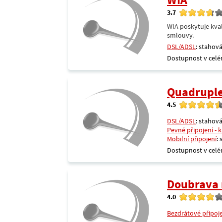
3.7
WIA poskytuje kval
smlouvy.
DSL/ADSL
: stahová
Dostupnost v celé
Quadrupl
4.5
DSL/ADSL
: stahová
Pevné připojení - 
Mobilní připojení
:
Dostupnost v celé
Doubrava 
4.0
Bezdrátové připoj