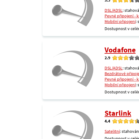
DSL/ADSL
: stahová
Pevné připojení - 
Mobilní připojení
:
Dostupnost v celé
Vodafone
2.9
DSL/ADSL
: stahová
Bezdrátové připoj
Pevné připojení - 
Mobilní připojení
:
Dostupnost v celé
Starlink
4.4
Satelitní
: stahován
Dostupnost v celé