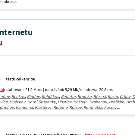
m okrese.
internetu
u
testů celkem:
98
ení
: stahování: 21,9 Mb/s | nahrávání: 5,29 Mb/s | odezva: 20,8 ms
toňov
,
Benkov
,
Bludov
,
Bohdíkov
,
Bohutín
,
Brníčko
,
Březná
,
Bušín
,
Crhov
,
D
vice
,
Hněvkov
,
Horní Studénky
,
Hostice
,
Hoštejn
,
Hrabenov
,
Hrabišín
,
Hrab
dřichov
,
Kamenná
,
Klášterec
,
Klopina
,
Kolšov
,
Komňátka
,
Kosov
, ...