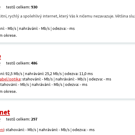
testů celkem:
930
itní, rychlý a spolehlivý internet, který Vás k ničemu nezavazuje. Většina s
ní: - Mb/s | nahrávání: - Mb/s | odezva: - ms
m okrese.
e
testů celkem:
486
ní: 92,5 Mb/s | nahrávání: 25,2 Mb/s | odezva: 11,0 ms
kabel/optika
: stahování: - Mb/s | nahrávání: - Mb/s | odezva: - ms
 stahování: - Mb/s | nahrávání: - Mb/s | odezva: - ms
m okrese.
net
testů celkem:
297
ení
: stahování: - Mb/s | nahrávání: - Mb/s | odezva: - ms