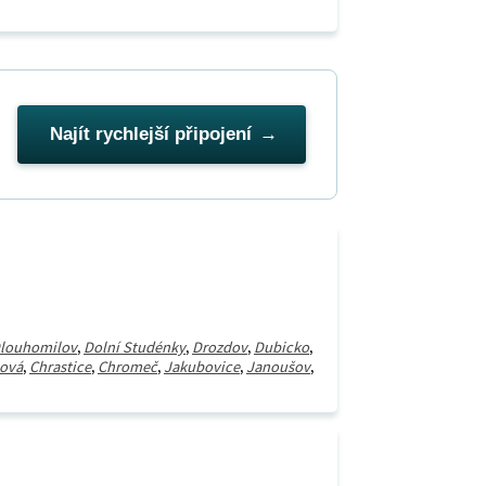
Najít rychlejší připojení
louhomilov
,
Dolní Studénky
,
Drozdov
,
Dubicko
,
ová
,
Chrastice
,
Chromeč
,
Jakubovice
,
Janoušov
,