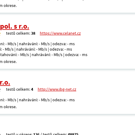
m okrese.
ol. s r.o.
testů celkem:
38
https://www.celanet.cz
ní: - Mb/s | nahrávání: - Mb/s | odezva: - ms
: - Mb/s | nahrávání: - Mb/s | odezva: - ms
 stahování: - Mb/s | nahrávání: - Mb/s | odezva: - ms
m okrese.
r.o.
testů celkem:
4
http://www.ibg-net.cz
ní: - Mb/s | nahrávání: - Mb/s | odezva: - ms
m okrese.
testů v okrese:
126
/ testů celkem:
48875