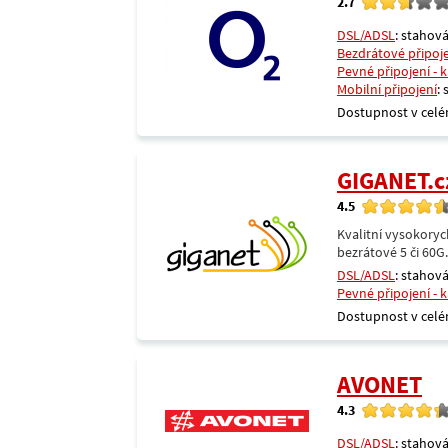
2.7
DSL/ADSL
: stahová
Bezdrátové připoj
Pevné připojení - 
Mobilní připojení
:
Dostupnost v celé
GIGANET.c
4.5
Kvalitní vysokoryc
bezrátové 5 či 60G
DSL/ADSL
: stahová
Pevné připojení - 
Dostupnost v celé
AVONET
4.3
DSL/ADSL
: stahová