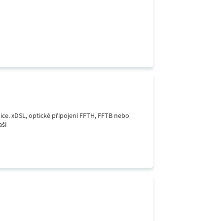
lice. xDSL, optické připojení FFTH, FFTB nebo
aši