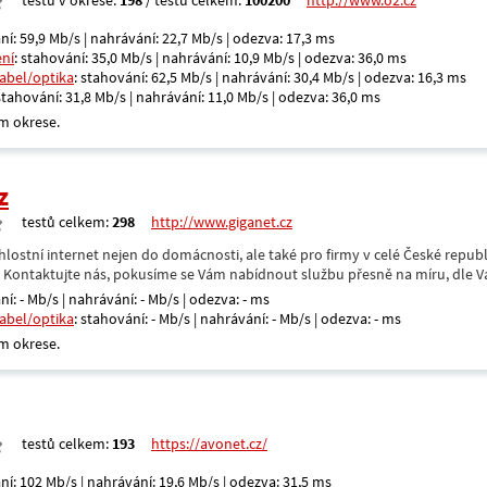
testů v okrese:
198
/ testů celkem:
100200
http://www.o2.cz
ní: 59,9 Mb/s | nahrávání: 22,7 Mb/s | odezva: 17,3 ms
ení
: stahování: 35,0 Mb/s | nahrávání: 10,9 Mb/s | odezva: 36,0 ms
kabel/optika
: stahování: 62,5 Mb/s | nahrávání: 30,4 Mb/s | odezva: 16,3 ms
 stahování: 31,8 Mb/s | nahrávání: 11,0 Mb/s | odezva: 36,0 ms
m okrese.
z
testů celkem:
298
http://www.giganet.cz
hlostní internet nejen do domácnosti, ale také pro firmy v celé České repub
. Kontaktujte nás, pokusíme se Vám nabídnout službu přesně na míru, dle V
ní: - Mb/s | nahrávání: - Mb/s | odezva: - ms
kabel/optika
: stahování: - Mb/s | nahrávání: - Mb/s | odezva: - ms
m okrese.
testů celkem:
193
https://avonet.cz/
ní: 102 Mb/s | nahrávání: 19,6 Mb/s | odezva: 31,5 ms