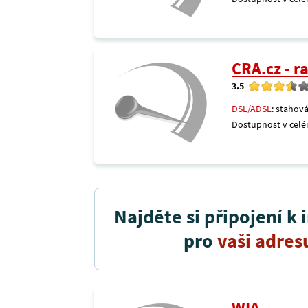
CRA.cz - 
3.5
DSL/ADSL
: stahová
Dostupnost v celé
Najděte si připojení k 
pro
vaši adres
WIA