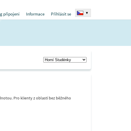
▾
g připojení
Informace
Přihlásit se
notou. Pro klienty z oblastí bez běžného