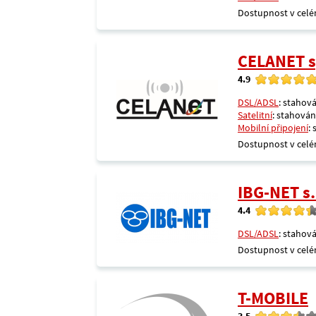
Dostupnost v celé
CELANET sp
4.9
DSL/ADSL
: stahová
Satelitní
: stahování
Mobilní připojení
:
Dostupnost v celé
IBG-NET s.
4.4
DSL/ADSL
: stahová
Dostupnost v celé
T-MOBILE
3.5