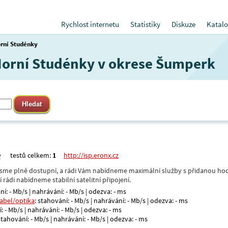
Rychlost internetu
Statistiky
Diskuze
Katalo
rní Studénky
 Horní Studénky v okrese Šumperk
testů celkem:
1
http://isp.eronx.cz
- jsme plně dostupní, a rádi Vám nabídneme maximální služby s přidanou hod
rádi nabídneme stabilní satelitní připojení.
ní: - Mb/s | nahrávání: - Mb/s | odezva: - ms
kabel/optika
: stahování: - Mb/s | nahrávání: - Mb/s | odezva: - ms
: - Mb/s | nahrávání: - Mb/s | odezva: - ms
 stahování: - Mb/s | nahrávání: - Mb/s | odezva: - ms