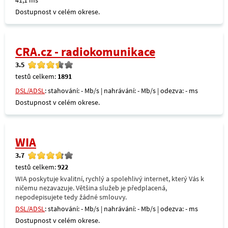
41,1 ms
Dostupnost v celém okrese.
CRA.cz - radiokomunikace
3.5
testů celkem:
1891
DSL/ADSL
: stahování: - Mb/s | nahrávání: - Mb/s | odezva: - ms
Dostupnost v celém okrese.
WIA
3.7
testů celkem:
922
WIA poskytuje kvalitní, rychlý a spolehlivý internet, který Vás k
ničemu nezavazuje. Většina služeb je předplacená,
nepodepisujete tedy žádné smlouvy.
DSL/ADSL
: stahování: - Mb/s | nahrávání: - Mb/s | odezva: - ms
Dostupnost v celém okrese.