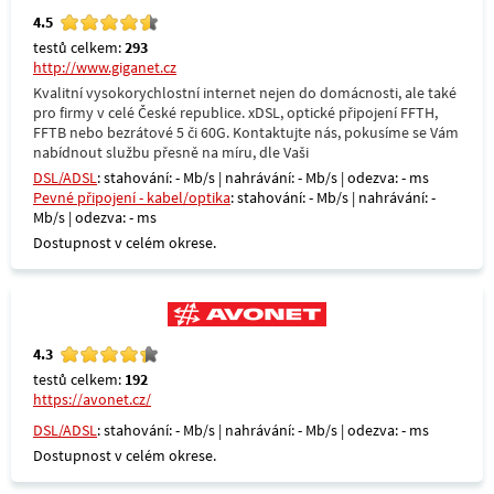
4.5
testů celkem:
293
http://www.giganet.cz
Kvalitní vysokorychlostní internet nejen do domácnosti, ale také
pro firmy v celé České republice. xDSL, optické připojení FFTH,
FFTB nebo bezrátové 5 či 60G. Kontaktujte nás, pokusíme se Vám
nabídnout službu přesně na míru, dle Vaši
DSL/ADSL
: stahování: - Mb/s | nahrávání: - Mb/s | odezva: - ms
Pevné připojení - kabel/optika
: stahování: - Mb/s | nahrávání: -
Mb/s | odezva: - ms
Dostupnost v celém okrese.
4.3
testů celkem:
192
https://avonet.cz/
DSL/ADSL
: stahování: - Mb/s | nahrávání: - Mb/s | odezva: - ms
Dostupnost v celém okrese.