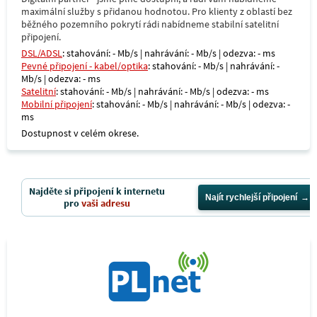
maximální služby s přidanou hodnotou. Pro klienty z oblastí bez
běžného pozemního pokrytí rádi nabídneme stabilní satelitní
připojení.
DSL/ADSL
: stahování: - Mb/s | nahrávání: - Mb/s | odezva: - ms
Pevné připojení - kabel/optika
: stahování: - Mb/s | nahrávání: -
Mb/s | odezva: - ms
Satelitní
: stahování: - Mb/s | nahrávání: - Mb/s | odezva: - ms
Mobilní připojení
: stahování: - Mb/s | nahrávání: - Mb/s | odezva: -
ms
Dostupnost v celém okrese.
Najděte si připojení k internetu
Najít rychlejší připojení
pro
vaši adresu