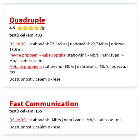
Quadruple
4.5
testů celkem:
493
DSL/ADSL
: stahování: 72,1 Mb/s | nahrávání: 22,7 Mb/s | odezva:
13,8 ms
Pevné připojení - kabel/optika
: stahování: - Mb/s | nahrávání: -
Mb/s | odezva: - ms
Mobilní připojení
: stahování: - Mb/s | nahrávání: - Mb/s | odezva: -
ms
Dostupnost v celém okrese.
Fast Communication
testů celkem:
155
DSL/ADSL
: stahování: - Mb/s | nahrávání: - Mb/s | odezva: - ms
Dostupnost v celém okrese.