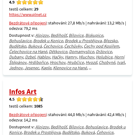
4.9
testů celkem:
29
https://www.plnet.cz
Bezdrátové připojení
: stahování: 27,8 Mb/s | nahrávání: 13,2 Mb/s |
odezva: 79,2 ms
Dostupnost v:
Alojzov
,
Bedihošť
,
Bílovice
,
Biskupice
,
Bohuslavice
,
Brodek u Konice
,
Brodek u Prostějova
,
Březsko
,
Budětsko
,
Buková
,
Čechovice
,
Čechůvky
,
Čechy pod Kosířem
,
Čelechovice na Hané
,
Dětkovice
,
Domamyslice
,
Držovice
,
Dubany
,
Dzbel
,
Hablov
,
Hačky
,
Hamry
,
Hluchov
,
Holubice
,
Horní
Štěpánov
,
Hrdibořice
,
Hrochov
,
Hrubčice
,
Hvozd
,
Chobyně
,
Ivaň
,
Jednov
,
Jesenec
,
Kaple
,
Klenovice na Hané
, ...
Infos Art
4.5
testů celkem:
1085
Bezdrátové připojení
: stahování: 44,0 Mb/s | nahrávání: 42,4 Mb/s |
odezva: 14,2 ms
Dostupnost v:
Alojzov
,
Bedihošť
,
Bílovice
,
Bohuslavice
,
Brodek u
Konice
,
Brodek u Prostějova
,
Budětsko
,
Buková
,
Čehovice
,