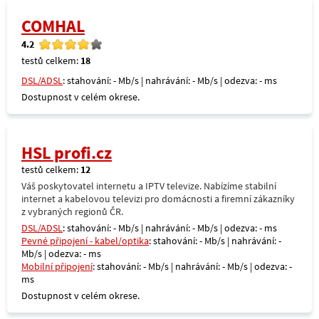
COMHAL
4.2
testů celkem:
18
DSL/ADSL
: stahování: - Mb/s | nahrávání: - Mb/s | odezva: - ms
Dostupnost v celém okrese.
HSL profi.cz
testů celkem:
12
Váš poskytovatel internetu a IPTV televize. Nabízíme stabilní
internet a kabelovou televizi pro domácnosti a firemní zákazníky
z vybraných regionů ČR.
DSL/ADSL
: stahování: - Mb/s | nahrávání: - Mb/s | odezva: - ms
Pevné připojení - kabel/optika
: stahování: - Mb/s | nahrávání: -
Mb/s | odezva: - ms
Mobilní připojení
: stahování: - Mb/s | nahrávání: - Mb/s | odezva: -
ms
Dostupnost v celém okrese.