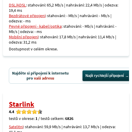
DSL/ADSL
: stahování: 65,2 Mb/s | nahrávání: 22,4 Mb/s | odezva:
19,4 ms
Bezdrátové připojení
: stahování: - Mb/s | nahrávání: - Mb/s |
odezva: - ms
Pevné připojení - kabel/optika
: stahování: - Mb/s | nahrávání: -
Mb/s | odezva: - ms
Mobilní připojení
: stahování: 17,8 Mb/s | nahrávání: 11,4 Mb/s |
odezva: 31,2 ms
Dostupnost v celém okrese.
Najděte si připojení k internetu
Najít rychlejší připojení
pro
vaši adresu
Starlink
4.4
testů v okrese:
1
/ testů celkem:
6826
Satelitní
: stahování: 59,9 Mb/s | nahrávání: 13,7 Mb/s | odezva: