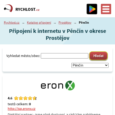
RYCHLOST
.cz
Rychlost.cz
→
Katalog připojení
→
Prostějov
→
Pěnčín
Připojení k internetu v Pěnčín v okrese
Prostějov
Vyhledat město/obec:
4.6
testů celkem:
0
http://isp.eronx.cz
Digitální partner - jsme plně dostupní, a rádi Vám nabídneme