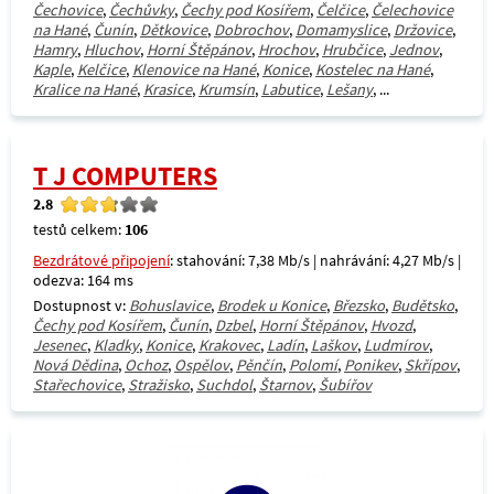
Čechovice
,
Čechůvky
,
Čechy pod Kosířem
,
Čelčice
,
Čelechovice
na Hané
,
Čunín
,
Dětkovice
,
Dobrochov
,
Domamyslice
,
Držovice
,
Hamry
,
Hluchov
,
Horní Štěpánov
,
Hrochov
,
Hrubčice
,
Jednov
,
Kaple
,
Kelčice
,
Klenovice na Hané
,
Konice
,
Kostelec na Hané
,
Kralice na Hané
,
Krasice
,
Krumsín
,
Labutice
,
Lešany
, ...
T J COMPUTERS
2.8
testů celkem:
106
Bezdrátové připojení
: stahování: 7,38 Mb/s | nahrávání: 4,27 Mb/s |
odezva: 164 ms
Dostupnost v:
Bohuslavice
,
Brodek u Konice
,
Březsko
,
Budětsko
,
Čechy pod Kosířem
,
Čunín
,
Dzbel
,
Horní Štěpánov
,
Hvozd
,
Jesenec
,
Kladky
,
Konice
,
Krakovec
,
Ladín
,
Laškov
,
Ludmírov
,
Nová Dědina
,
Ochoz
,
Ospělov
,
Pěnčín
,
Polomí
,
Ponikev
,
Skřípov
,
Stařechovice
,
Stražisko
,
Suchdol
,
Štarnov
,
Šubířov