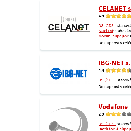
CELANET sp
4.9
DSL/ADSL
: stahová
Satelitní
: stahování
Mobilní připojení
:
Dostupnost v celé
IBG-NET s.
4.4
DSL/ADSL
: stahová
Dostupnost v celé
Vodafone
2.9
DSL/ADSL
: stahová
Bezdrátové připoj