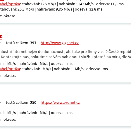
kabel/optika
: stahování: 176 Mb/s | nahrávání: 142 Mb/s | odezva: 11,8 ms
 stahování: 25,3 Mb/s | nahrávání: 9,85 Mb/s | odezva: 32,8 ms
m okrese.
z
testů celkem:
292
http://www.giganet.cz
hlostní internet nejen do domácnosti, ale také pro firmy v celé České repub
. Kontaktujte nás, pokusíme se Vám nabídnout službu přesně na míru, dle V
ní: - Mb/s | nahrávání: - Mb/s | odezva: - ms
kabel/optika
: stahování: - Mb/s | nahrávání: - Mb/s | odezva: - ms
m okrese.
testů celkem:
250
https://www.avonet.cz
ní: - Mb/s | nahrávání: - Mb/s | odezva: - ms
m okrese.