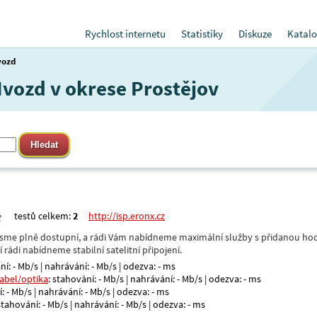
Rychlost internetu
Statistiky
Diskuze
Katalo
vozd
Hvozd v okrese Prostějov
testů celkem:
2
http://isp.eronx.cz
- jsme plně dostupní, a rádi Vám nabídneme maximální služby s přidanou hod
rádi nabídneme stabilní satelitní připojení.
ní: - Mb/s | nahrávání: - Mb/s | odezva: - ms
kabel/optika
: stahování: - Mb/s | nahrávání: - Mb/s | odezva: - ms
: - Mb/s | nahrávání: - Mb/s | odezva: - ms
 stahování: - Mb/s | nahrávání: - Mb/s | odezva: - ms