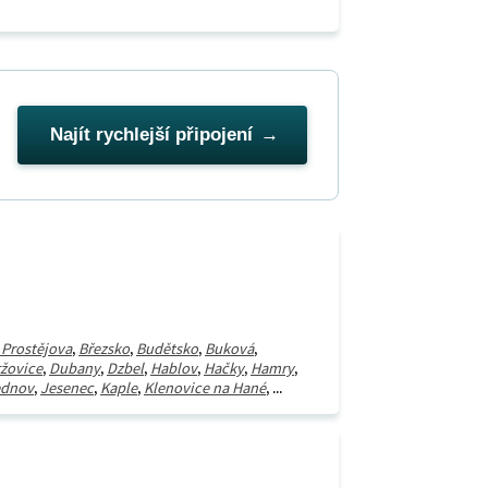
Najít rychlejší připojení
 Prostějova
,
Březsko
,
Budětsko
,
Buková
,
žovice
,
Dubany
,
Dzbel
,
Hablov
,
Hačky
,
Hamry
,
ednov
,
Jesenec
,
Kaple
,
Klenovice na Hané
, ...