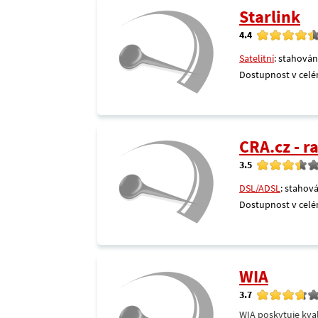
Starlink
4.4
Satelitní
: stahován
Dostupnost v celé
CRA.cz - 
3.5
DSL/ADSL
: stahová
Dostupnost v celé
WIA
3.7
WIA poskytuje kval