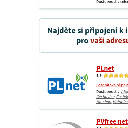
Dostupnost v celé
Najděte si připojení k 
pro
vaši adres
PLnet
4.9
Bezdrátové připoj
Dostupnost v:
Alo
Čechovice
,
Čechů
Hluchov
,
Holubic
PVfree net