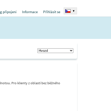
▾
g připojení
Informace
Přihlásit se
notou. Pro klienty z oblastí bez běžného