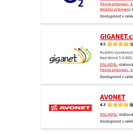
Pevné připojení - 
Mobilní připojení
:
Dostupnost v celé
GIGANET.c
4.5
Kvalitní vysokoryc
bezrátové 5 či 60G
DSL/ADSL
: stahová
Pevné připojení - 
Dostupnost v celé
AVONET
4.3
DSL/ADSL
: stahová
Dostupnost v celé