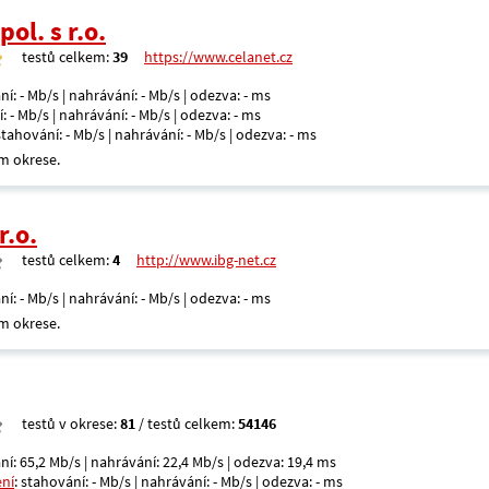
ol. s r.o.
testů celkem:
39
https://www.celanet.cz
ní: - Mb/s | nahrávání: - Mb/s | odezva: - ms
: - Mb/s | nahrávání: - Mb/s | odezva: - ms
 stahování: - Mb/s | nahrávání: - Mb/s | odezva: - ms
m okrese.
r.o.
testů celkem:
4
http://www.ibg-net.cz
ní: - Mb/s | nahrávání: - Mb/s | odezva: - ms
m okrese.
testů v okrese:
81
/ testů celkem:
54146
ní: 65,2 Mb/s | nahrávání: 22,4 Mb/s | odezva: 19,4 ms
ení
: stahování: - Mb/s | nahrávání: - Mb/s | odezva: - ms