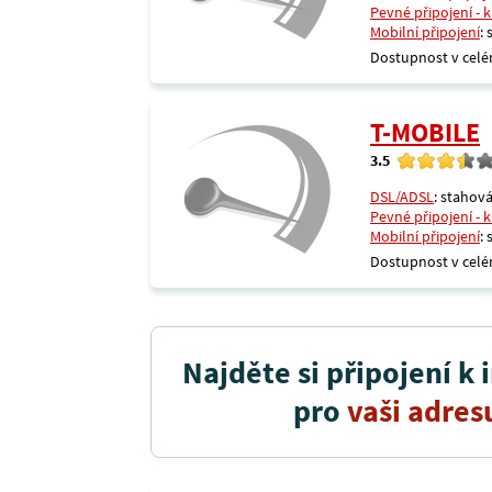
Pevné připojení - 
Mobilní připojení
:
Dostupnost v celé
T-MOBILE
3.5
DSL/ADSL
: stahová
Pevné připojení - 
Mobilní připojení
:
Dostupnost v celé
Najděte si připojení k 
pro
vaši adres