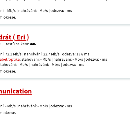
ní: - Mb/s | nahrávání: - Mb/s | odezva: - ms
m okrese.
át ( Eri )
testů celkem:
446
ní: 72,1 Mb/s | nahrávání: 22,7 Mb/s | odezva: 13,8 ms
kabel/optika
: stahování: - Mb/s | nahrávání: - Mb/s | odezva: - ms
 stahování: - Mb/s | nahrávání: - Mb/s | odezva: - ms
m okrese.
unication
ní: - Mb/s | nahrávání: - Mb/s | odezva: - ms
m okrese.