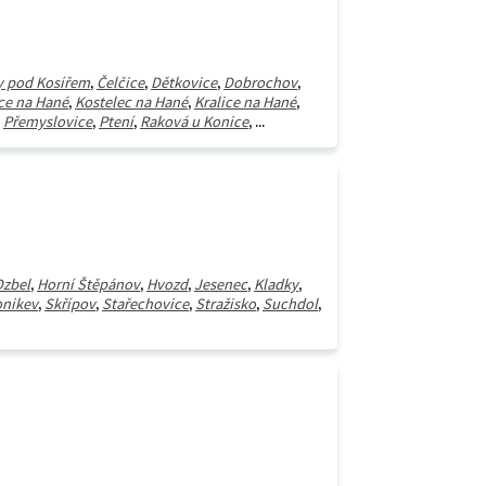
y pod Kosířem
,
Čelčice
,
Dětkovice
,
Dobrochov
,
ce na Hané
,
Kostelec na Hané
,
Kralice na Hané
,
,
Přemyslovice
,
Ptení
,
Raková u Konice
, ...
Dzbel
,
Horní Štěpánov
,
Hvozd
,
Jesenec
,
Kladky
,
nikev
,
Skřípov
,
Stařechovice
,
Stražisko
,
Suchdol
,