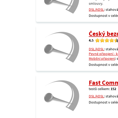
smlouvy.
DSL/ADSL
: stahová
Dostupnost v celé
Český bezdr
4.5
DSL/ADSL
: stahová
Pevné připojení - 
Mobilní připojení
:
Dostupnost v celé
Fast Comm
testů celkem:
152
DSL/ADSL
: stahová
Dostupnost v celé