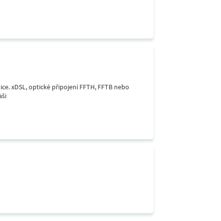
lice. xDSL, optické připojení FFTH, FFTB nebo
aši