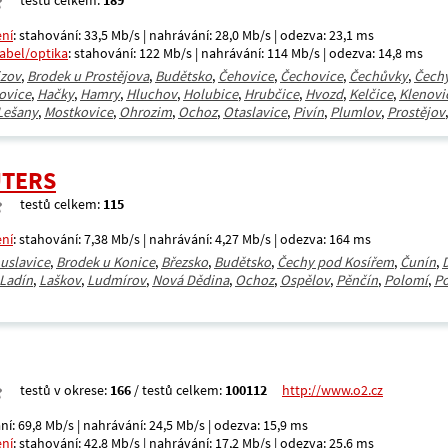
testů celkem:
189
ení
: stahování: 33,5 Mb/s | nahrávání: 28,0 Mb/s | odezva: 23,1 ms
kabel/optika
: stahování: 122 Mb/s | nahrávání: 114 Mb/s | odezva: 14,8 ms
jzov
,
Brodek u Prostějova
,
Budětsko
,
Čehovice
,
Čechovice
,
Čechůvky
,
Čech
ovice
,
Hačky
,
Hamry
,
Hluchov
,
Holubice
,
Hrubčice
,
Hvozd
,
Kelčice
,
Klenovi
Lešany
,
Mostkovice
,
Ohrozim
,
Ochoz
,
Otaslavice
,
Pivín
,
Plumlov
,
Prostějov
UTERS
testů celkem:
115
ení
: stahování: 7,38 Mb/s | nahrávání: 4,27 Mb/s | odezva: 164 ms
uslavice
,
Brodek u Konice
,
Březsko
,
Budětsko
,
Čechy pod Kosířem
,
Čunín
,
Ladín
,
Laškov
,
Ludmírov
,
Nová Dědina
,
Ochoz
,
Ospělov
,
Pěnčín
,
Polomí
,
Po
testů v okrese:
166
/ testů celkem:
100112
http://www.o2.cz
ní: 69,8 Mb/s | nahrávání: 24,5 Mb/s | odezva: 15,9 ms
ení
: stahování: 42,8 Mb/s | nahrávání: 17,2 Mb/s | odezva: 25,6 ms