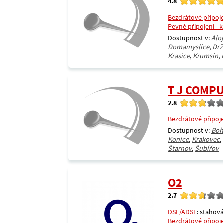
4.8
Bezdrátové připoj
Pevné připojení - 
Dostupnost v:
Alo
Domamyslice
,
Drž
Krasice
,
Krumsín
,
T J COMP
2.8
Bezdrátové připoj
Dostupnost v:
Boh
Konice
,
Krakovec
,
Štarnov
,
Šubířov
O2
2.7
DSL/ADSL
: stahová
Bezdrátové připoj