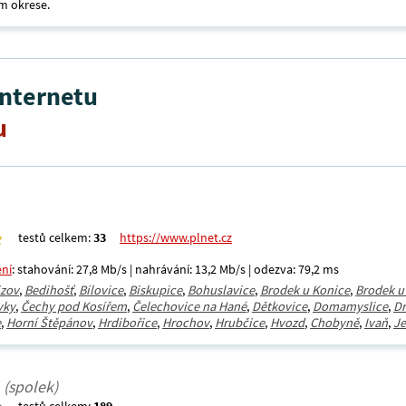
m okrese.
internetu
u
testů celkem:
33
https://www.plnet.cz
ení
: stahování: 27,8 Mb/s | nahrávání: 13,2 Mb/s | odezva: 79,2 ms
jzov
,
Bedihošť
,
Bílovice
,
Biskupice
,
Bohuslavice
,
Brodek u Konice
,
Brodek u
vky
,
Čechy pod Kosířem
,
Čelechovice na Hané
,
Dětkovice
,
Domamyslice
,
Dr
e
,
Horní Štěpánov
,
Hrdibořice
,
Hrochov
,
Hrubčice
,
Hvozd
,
Chobyně
,
Ivaň
,
J
(spolek)