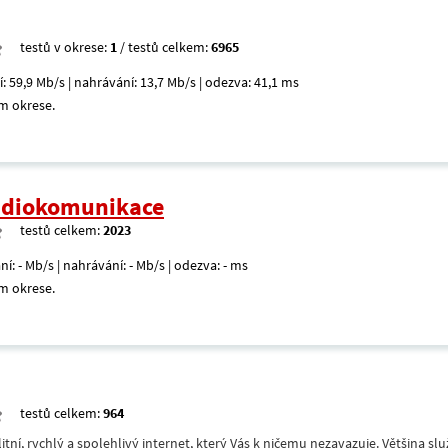
testů v okrese:
1
/ testů celkem:
6965
í: 59,9 Mb/s | nahrávání: 13,7 Mb/s | odezva: 41,1 ms
m okrese.
radiokomunikace
testů celkem:
2023
ní: - Mb/s | nahrávání: - Mb/s | odezva: - ms
m okrese.
testů celkem:
964
itní, rychlý a spolehlivý internet, který Vás k ničemu nezavazuje. Většina s