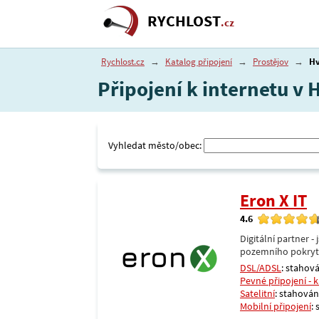
RYCHLOST
.cz
Rychlost.cz
→
Katalog připojení
→
Prostějov
→
H
Připojení k internetu v 
Vyhledat město/obec:
Eron X IT
4.6
Digitální partner 
pozemního pokrytí 
DSL/ADSL
: stahová
Pevné připojení - 
Satelitní
: stahování
Mobilní připojení
: