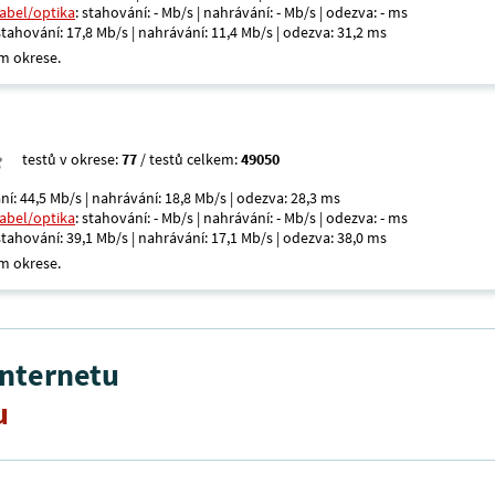
kabel/optika
: stahování: - Mb/s | nahrávání: - Mb/s | odezva: - ms
 stahování: 17,8 Mb/s | nahrávání: 11,4 Mb/s | odezva: 31,2 ms
m okrese.
testů v okrese:
77
/ testů celkem:
49050
ní: 44,5 Mb/s | nahrávání: 18,8 Mb/s | odezva: 28,3 ms
kabel/optika
: stahování: - Mb/s | nahrávání: - Mb/s | odezva: - ms
 stahování: 39,1 Mb/s | nahrávání: 17,1 Mb/s | odezva: 38,0 ms
m okrese.
internetu
u