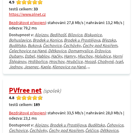
4.9
testů celkem:
33
https://www.plnet.cz
Bezdrátové připojení
: stahování: 27,8 Mb/s | nahrávání: 13,2 Mb/s |
odezva: 79,2 ms
Dostupnost v:
Alojzov
,
Bedihošť
,
Bílovice
,
Biskupice
,
Bohuslavice
,
Brodek u Konice
,
Brodek u Prostějova
,
Březsko
,
Budětsko
,
Buková
,
Čechovice
,
Čechůvky
,
Čechy pod Kosířem
,
Čelechovice na Hané
,
Dětkovice
,
Domamyslice
,
Držovice
,
Dubany
,
Dzbel
,
Hablov
,
Hačky
,
Hamry
,
Hluchov
,
Holubice
,
Horní
Štěpánov
,
Hrdibořice
,
Hrochov
,
Hrubčice
,
Hvozd
,
Chobyně
,
Ivaň
,
Jednov
,
Jesenec
,
Kaple
,
Klenovice na Hané
, ...
PVfree net
(spolek)
4.8
testů celkem:
189
Bezdrátové připojení
: stahování: 33,5 Mb/s | nahrávání: 28,0 Mb/s |
odezva: 23,1 ms
Dostupnost v:
Alojzov
,
Brodek u Prostějova
,
Budětsko
,
Čehovice
,
Čechovice
,
Čechůvky
,
Čechy pod Kosířem
,
Čelčice
,
Dětkovice
,