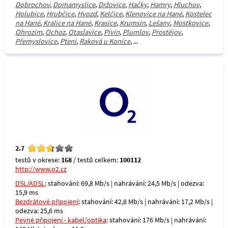
Dobrochov
,
Domamyslice
,
Držovice
,
Hačky
,
Hamry
,
Hluchov
,
Holubice
,
Hrubčice
,
Hvozd
,
Kelčice
,
Klenovice na Hané
,
Kostelec
na Hané
,
Kralice na Hané
,
Krasice
,
Krumsín
,
Lešany
,
Mostkovice
,
Ohrozim
,
Ochoz
,
Otaslavice
,
Pivín
,
Plumlov
,
Prostějov
,
Přemyslovice
,
Ptení
,
Raková u Konice
, ...
2.7
testů v okrese:
168
/ testů celkem:
100112
http://www.o2.cz
DSL/ADSL
: stahování: 69,8 Mb/s | nahrávání: 24,5 Mb/s | odezva:
15,9 ms
Bezdrátové připojení
: stahování: 42,8 Mb/s | nahrávání: 17,2 Mb/s |
odezva: 25,6 ms
Pevné připojení - kabel/optika
: stahování: 176 Mb/s | nahrávání: