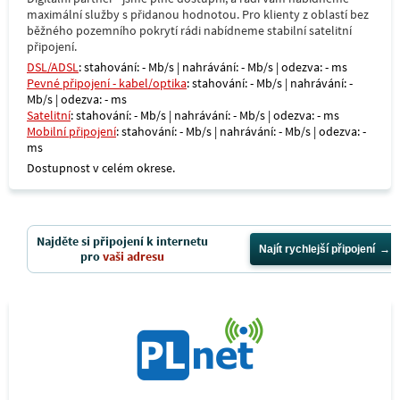
maximální služby s přidanou hodnotou. Pro klienty z oblastí bez
běžného pozemního pokrytí rádi nabídneme stabilní satelitní
připojení.
DSL/ADSL
: stahování: - Mb/s | nahrávání: - Mb/s | odezva: - ms
Pevné připojení - kabel/optika
: stahování: - Mb/s | nahrávání: -
Mb/s | odezva: - ms
Satelitní
: stahování: - Mb/s | nahrávání: - Mb/s | odezva: - ms
Mobilní připojení
: stahování: - Mb/s | nahrávání: - Mb/s | odezva: -
ms
Dostupnost v celém okrese.
Najděte si připojení k internetu
Najít rychlejší připojení
pro
vaši adresu