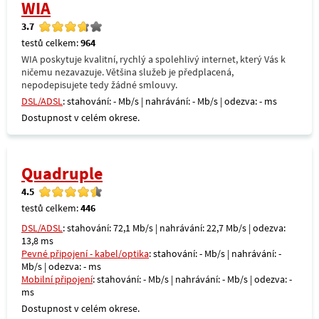
WIA
3.7
testů celkem:
964
WIA poskytuje kvalitní, rychlý a spolehlivý internet, který Vás k
ničemu nezavazuje. Většina služeb je předplacená,
nepodepisujete tedy žádné smlouvy.
DSL/ADSL
: stahování: - Mb/s | nahrávání: - Mb/s | odezva: - ms
Dostupnost v celém okrese.
Quadruple
4.5
testů celkem:
446
DSL/ADSL
: stahování: 72,1 Mb/s | nahrávání: 22,7 Mb/s | odezva:
13,8 ms
Pevné připojení - kabel/optika
: stahování: - Mb/s | nahrávání: -
Mb/s | odezva: - ms
Mobilní připojení
: stahování: - Mb/s | nahrávání: - Mb/s | odezva: -
ms
Dostupnost v celém okrese.