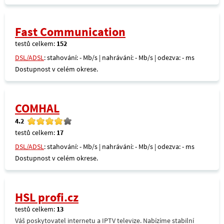
Fast Communication
testů celkem:
152
DSL/ADSL
: stahování: - Mb/s | nahrávání: - Mb/s | odezva: - ms
Dostupnost v celém okrese.
COMHAL
4.2
testů celkem:
17
DSL/ADSL
: stahování: - Mb/s | nahrávání: - Mb/s | odezva: - ms
Dostupnost v celém okrese.
HSL profi.cz
testů celkem:
13
Váš poskytovatel internetu a IPTV televize. Nabízíme stabilní