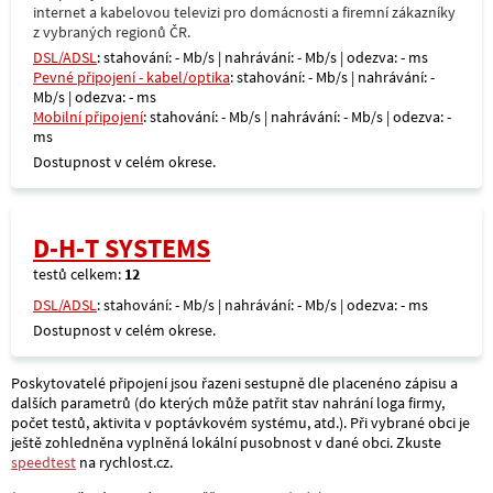
internet a kabelovou televizi pro domácnosti a firemní zákazníky
z vybraných regionů ČR.
DSL/ADSL
: stahování: - Mb/s | nahrávání: - Mb/s | odezva: - ms
Pevné připojení - kabel/optika
: stahování: - Mb/s | nahrávání: -
Mb/s | odezva: - ms
Mobilní připojení
: stahování: - Mb/s | nahrávání: - Mb/s | odezva: -
ms
Dostupnost v celém okrese.
D-H-T SYSTEMS
testů celkem:
12
DSL/ADSL
: stahování: - Mb/s | nahrávání: - Mb/s | odezva: - ms
Dostupnost v celém okrese.
Poskytovatelé připojení jsou řazeni sestupně dle placenéno zápisu a
dalších parametrů (do kterých může patřit stav nahrání loga firmy,
počet testů, aktivita v poptávkovém systému, atd.). Při vybrané obci je
ještě zohledněna vyplněná lokální pusobnost v dané obci. Zkuste
speedtest
na rychlost.cz.