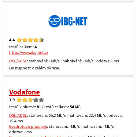
4.4
testů celkem:
4
http://www.ibg-net.cz
DSL/ADSL
: stahování: - Mb/s | nahrávání: - Mb/s | odezva: - ms
Dostupnost v celém okrese.
Vodafone
2.9
testů v okrese:
81
/ testů celkem:
54146
DSL/ADSL
: stahování: 65,2 Mb/s | nahrávání: 22,4 Mb/s | odezva:
19,4 ms
Bezdrátové připojení
: stahování: - Mb/s | nahrávání: - Mb/s |
odezva: - ms