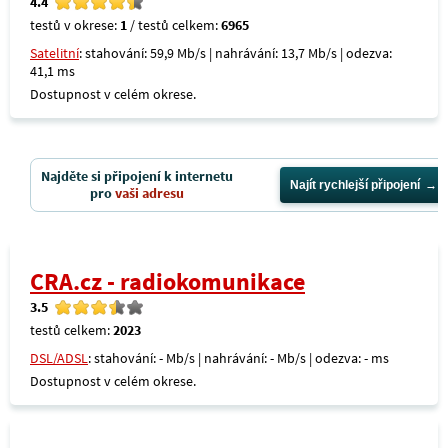
4.4
testů v okrese:
1
/ testů celkem:
6965
Satelitní
: stahování: 59,9 Mb/s | nahrávání: 13,7 Mb/s | odezva:
41,1 ms
Dostupnost v celém okrese.
Najděte si připojení k internetu
Najít rychlejší připojení
pro
vaši adresu
CRA.cz - radiokomunikace
3.5
testů celkem:
2023
DSL/ADSL
: stahování: - Mb/s | nahrávání: - Mb/s | odezva: - ms
Dostupnost v celém okrese.