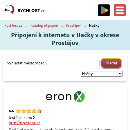
RYCHLOST
.cz
Rychlost.cz
→
Katalog připojení
→
Prostějov
→
Hačky
Připojení k internetu v Hačky v okrese
Prostějov
Vyhledat město/obec:
4.6
testů celkem:
2
http://isp.eronx.cz
Digitální partner - jsme plně dostupní, a rádi Vám nabídneme