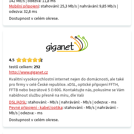
142 Mb/s | odezva: 11,8 ms
Mobilní připojení
: stahování: 25,3 Mb/s | nahrávání: 9,85 Mb/s |
odezva: 32,8 ms
Dostupnost v celém okrese.
4.5
testů celkem:
292
http://www.giganet.cz
Kvalitní vysokorychlostní internet nejen do domácnosti, ale také
pro firmy v celé České republice. xDSL, optické připojení FFTH,
FFTB nebo bezrátové 5 či 60G. Kontaktujte nás, pokusíme se Vám
nabídnout službu přesně na míru, dle Vaši
DSL/ADSL
: stahování: - Mb/s | nahrávání: - Mb/s | odezva: - ms
Pevné připojení - kabel/optika
: stahování: - Mb/s | nahrávání: -
Mb/s | odezva: - ms
Dostupnost v celém okrese.