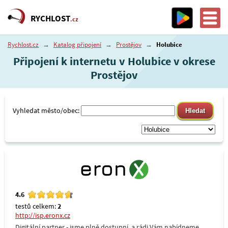
RYCHLOST
.cz
Rychlost.cz
→
Katalog připojení
→
Prostějov
→
Holubice
Připojení k internetu v Holubice v okrese
Prostějov
Vyhledat město/obec:
4.6
testů celkem:
2
http://isp.eronx.cz
Digitální partner - jsme plně dostupní, a rádi Vám nabídneme