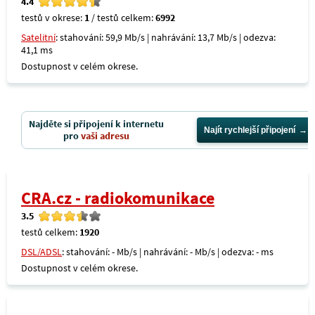
4.4
testů v okrese:
1
/ testů celkem:
6992
Satelitní
: stahování: 59,9 Mb/s | nahrávání: 13,7 Mb/s | odezva:
41,1 ms
Dostupnost v celém okrese.
Najděte si připojení k internetu
Najít rychlejší připojení
pro
vaši adresu
CRA.cz - radiokomunikace
3.5
testů celkem:
1920
DSL/ADSL
: stahování: - Mb/s | nahrávání: - Mb/s | odezva: - ms
Dostupnost v celém okrese.