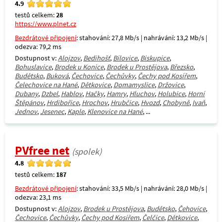
4.9
testů celkem:
28
https://www.plnet.cz
Bezdrátové připojení
: stahování: 27,8 Mb/s | nahrávání: 13,2 Mb/s |
odezva: 79,2 ms
Dostupnost v:
Alojzov
,
Bedihošť
,
Bílovice
,
Biskupice
,
Bohuslavice
,
Brodek u Konice
,
Brodek u Prostějova
,
Březsko
,
Budětsko
,
Buková
,
Čechovice
,
Čechůvky
,
Čechy pod Kosířem
,
Čelechovice na Hané
,
Dětkovice
,
Domamyslice
,
Držovice
,
Dubany
,
Dzbel
,
Hablov
,
Hačky
,
Hamry
,
Hluchov
,
Holubice
,
Horní
Štěpánov
,
Hrdibořice
,
Hrochov
,
Hrubčice
,
Hvozd
,
Chobyně
,
Ivaň
,
Jednov
,
Jesenec
,
Kaple
,
Klenovice na Hané
, ...
PVfree net
(spolek)
4.8
testů celkem:
187
Bezdrátové připojení
: stahování: 33,5 Mb/s | nahrávání: 28,0 Mb/s |
odezva: 23,1 ms
Dostupnost v:
Alojzov
,
Brodek u Prostějova
,
Budětsko
,
Čehovice
,
Čechovice
,
Čechůvky
,
Čechy pod Kosířem
,
Čelčice
,
Dětkovice
,