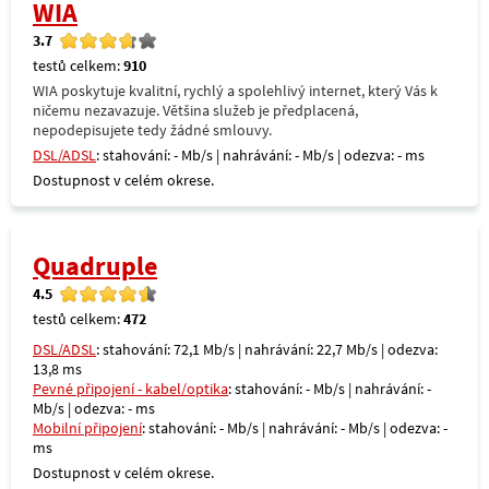
WIA
3.7
testů celkem:
910
WIA poskytuje kvalitní, rychlý a spolehlivý internet, který Vás k
ničemu nezavazuje. Většina služeb je předplacená,
nepodepisujete tedy žádné smlouvy.
DSL/ADSL
: stahování: - Mb/s | nahrávání: - Mb/s | odezva: - ms
Dostupnost v celém okrese.
Quadruple
4.5
testů celkem:
472
DSL/ADSL
: stahování: 72,1 Mb/s | nahrávání: 22,7 Mb/s | odezva:
13,8 ms
Pevné připojení - kabel/optika
: stahování: - Mb/s | nahrávání: -
Mb/s | odezva: - ms
Mobilní připojení
: stahování: - Mb/s | nahrávání: - Mb/s | odezva: -
ms
Dostupnost v celém okrese.