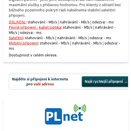
maximální služby s přidanou hodnotou. Pro klienty z oblastí bez
běžného pozemního pokrytí rádi nabídneme stabilní satelitní
připojení.
DSL/ADSL
: stahování: - Mb/s | nahrávání: - Mb/s | odezva: - ms
Pevné připojení - kabel/optika
: stahování: - Mb/s | nahrávání: -
Mb/s | odezva: - ms
Satelitní
: stahování: - Mb/s | nahrávání: - Mb/s | odezva: - ms
Mobilní připojení
: stahování: - Mb/s | nahrávání: - Mb/s | odezva: -
ms
Dostupnost v celém okrese.
Najděte si připojení k internetu
Najít rychlejší připojení
pro
vaši adresu