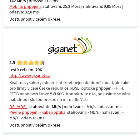
142 Mb/s | odezva: 11,8 ms
Mobilní připojení
: stahování: 25,3 Mb/s | nahrávání: 9,85 Mb/s |
odezva: 32,8 ms
Dostupnost v celém okrese.
4.5
testů celkem:
296
http://www.giganet.cz
Kvalitní vysokorychlostní internet nejen do domácnosti, ale také
pro firmy v celé České republice. xDSL, optické připojení FFTH,
FFTB nebo bezrátové 5 či 60G. Kontaktujte nás, pokusíme se Vám
nabídnout službu přesně na míru, dle Vaši
DSL/ADSL
: stahování: - Mb/s | nahrávání: - Mb/s | odezva: - ms
Pevné připojení - kabel/optika
: stahování: - Mb/s | nahrávání: -
Mb/s | odezva: - ms
Dostupnost v celém okrese.