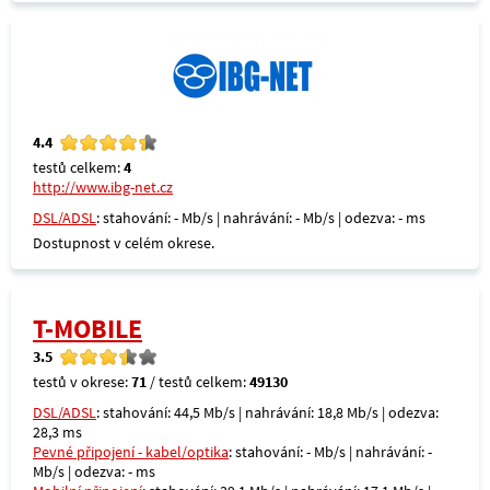
4.4
testů celkem:
4
http://www.ibg-net.cz
DSL/ADSL
: stahování: - Mb/s | nahrávání: - Mb/s | odezva: - ms
Dostupnost v celém okrese.
T-MOBILE
3.5
testů v okrese:
71
/ testů celkem:
49130
DSL/ADSL
: stahování: 44,5 Mb/s | nahrávání: 18,8 Mb/s | odezva:
28,3 ms
Pevné připojení - kabel/optika
: stahování: - Mb/s | nahrávání: -
Mb/s | odezva: - ms