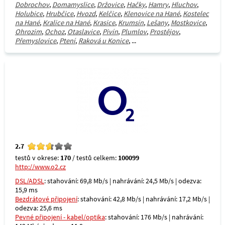
Dobrochov
,
Domamyslice
,
Držovice
,
Hačky
,
Hamry
,
Hluchov
,
Holubice
,
Hrubčice
,
Hvozd
,
Kelčice
,
Klenovice na Hané
,
Kostelec
na Hané
,
Kralice na Hané
,
Krasice
,
Krumsín
,
Lešany
,
Mostkovice
,
Ohrozim
,
Ochoz
,
Otaslavice
,
Pivín
,
Plumlov
,
Prostějov
,
Přemyslovice
,
Ptení
,
Raková u Konice
, ...
2.7
testů v okrese:
170
/ testů celkem:
100099
http://www.o2.cz
DSL/ADSL
: stahování: 69,8 Mb/s | nahrávání: 24,5 Mb/s | odezva:
15,9 ms
Bezdrátové připojení
: stahování: 42,8 Mb/s | nahrávání: 17,2 Mb/s |
odezva: 25,6 ms
Pevné připojení - kabel/optika
: stahování: 176 Mb/s | nahrávání: