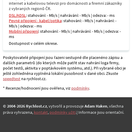
internet a kabelovou televizi pro domácnosti a firemní zákazníky
z vybraných regionů ČR.
DSL/ADSL
: stahování: - Mb/s | nahrávání: - Mb/s | odezva: - ms
Pevné připojení - kabel/optika
: stahování: - Mb/s | nahrávání: -
Mb/s | odezva: - ms
Mobilní připojení
: stahování: - Mb/s | nahrávání: - Mb/s | odezva: -
ms
Dostupnost v celém okrese.
Poskytovatelé připojení jsou řazeni sestupně dle placenéno zápisu a
dalších parametrů (do kterých může patřit stav nahrání loga firmy,
počet testů, aktivita v poptávkovém systému, atd.). Při vybrané obci je
ještě zohledněna vyplněná lokální pusobnost v dané obci. Zkuste
speedtest
na rychlost.cz.
* Recenze/hodnocení jsou ověřena, viz
podmínky
.
© 2004-2026 Rychlost.cz
, vytvořil a provozuje
Adam Haken
, všechna
práva vyhrazena,
kontakt
,
podmínky užití
.| Informace jsou orientační.