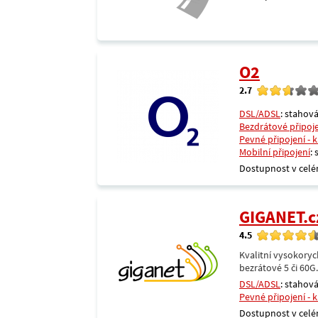
O2
2.7
DSL/ADSL
: stahová
Bezdrátové připoj
Pevné připojení - 
Mobilní připojení
:
Dostupnost v celé
GIGANET.c
4.5
Kvalitní vysokoryc
bezrátové 5 či 60G
DSL/ADSL
: stahová
Pevné připojení - 
Dostupnost v celé