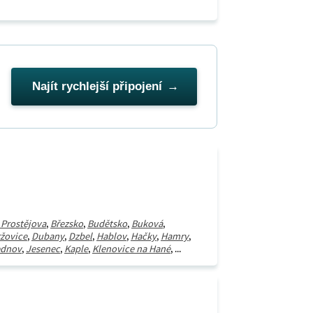
Najít rychlejší připojení
 Prostějova
,
Březsko
,
Budětsko
,
Buková
,
žovice
,
Dubany
,
Dzbel
,
Hablov
,
Hačky
,
Hamry
,
ednov
,
Jesenec
,
Kaple
,
Klenovice na Hané
, ...