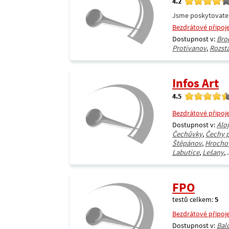
4.2
Jsme poskytovatel 
Bezdrátové připoj
Dostupnost v:
Bro
Protivanov
,
Rozst
Infos Art
4.5
Bezdrátové připoj
Dostupnost v:
Alo
Čechůvky
,
Čechy 
Štěpánov
,
Hrocho
Labutice
,
Lešany
, .
FPO
testů celkem:
5
Bezdrátové připoj
Dostupnost v:
Bal