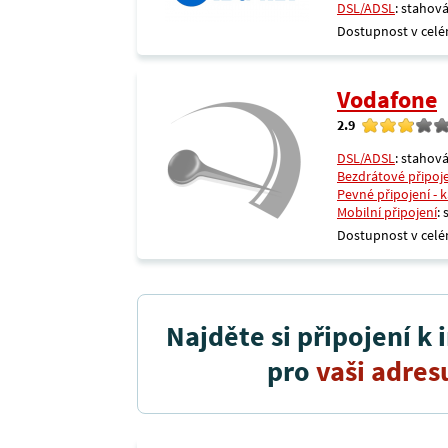
DSL/ADSL
: stahová
Dostupnost v celé
Vodafone
2.9
DSL/ADSL
: stahová
Bezdrátové připoj
Pevné připojení - 
Mobilní připojení
:
Dostupnost v celé
Najděte si připojení k 
pro
vaši adres