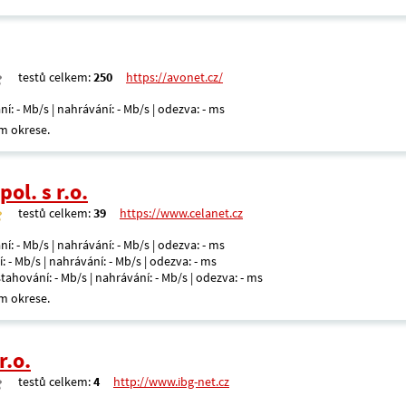
testů celkem:
250
https://avonet.cz/
ní: - Mb/s | nahrávání: - Mb/s | odezva: - ms
m okrese.
ol. s r.o.
testů celkem:
39
https://www.celanet.cz
ní: - Mb/s | nahrávání: - Mb/s | odezva: - ms
: - Mb/s | nahrávání: - Mb/s | odezva: - ms
 stahování: - Mb/s | nahrávání: - Mb/s | odezva: - ms
m okrese.
r.o.
testů celkem:
4
http://www.ibg-net.cz