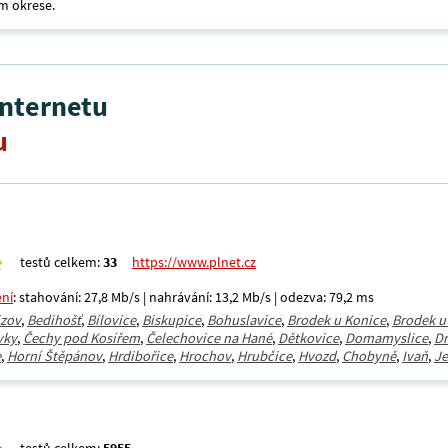
m okrese.
internetu
u
testů celkem:
33
https://www.plnet.cz
ení
: stahování: 27,8 Mb/s | nahrávání: 13,2 Mb/s | odezva: 79,2 ms
jzov
,
Bedihošť
,
Bílovice
,
Biskupice
,
Bohuslavice
,
Brodek u Konice
,
Brodek u
vky
,
Čechy pod Kosířem
,
Čelechovice na Hané
,
Dětkovice
,
Domamyslice
,
Dr
e
,
Horní Štěpánov
,
Hrdibořice
,
Hrochov
,
Hrubčice
,
Hvozd
,
Chobyně
,
Ivaň
,
J