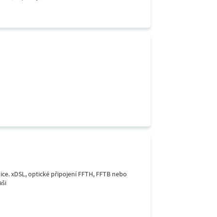
lice. xDSL, optické připojení FFTH, FFTB nebo
aši