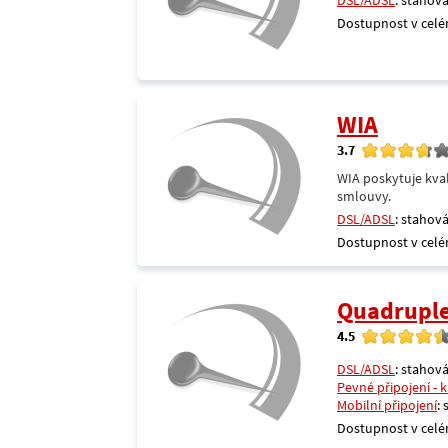
DSL/ADSL
: stahová
Dostupnost v celé
WIA
3.7
WIA poskytuje kval
smlouvy.
DSL/ADSL
: stahová
Dostupnost v celé
Quadrupl
4.5
DSL/ADSL
: stahová
Pevné připojení - 
Mobilní připojení
:
Dostupnost v celé