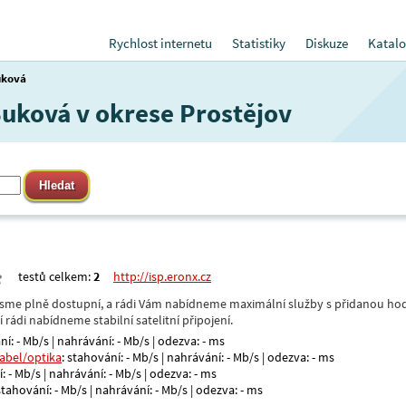
Rychlost internetu
Statistiky
Diskuze
Katalo
uková
Buková v okrese Prostějov
testů celkem:
2
http://isp.eronx.cz
- jsme plně dostupní, a rádi Vám nabídneme maximální služby s přidanou hod
rádi nabídneme stabilní satelitní připojení.
ní: - Mb/s | nahrávání: - Mb/s | odezva: - ms
kabel/optika
: stahování: - Mb/s | nahrávání: - Mb/s | odezva: - ms
: - Mb/s | nahrávání: - Mb/s | odezva: - ms
 stahování: - Mb/s | nahrávání: - Mb/s | odezva: - ms