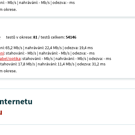
ní: - Mb/s | nahrávání: - Mb/s | odezva: - ms
m okrese.
testů v okrese:
81
/ testů celkem:
54146
ní: 65,2 Mb/s | nahrávání: 22,4 Mb/s | odezva: 19,4 ms
ení
: stahování: - Mb/s | nahrávání: - Mb/s | odezva: - ms
kabel/optika
: stahování: - Mb/s | nahrávání: - Mb/s | odezva: - ms
 stahování: 17,8 Mb/s | nahrávání: 11,4 Mb/s | odezva: 31,2 ms
m okrese.
internetu
u