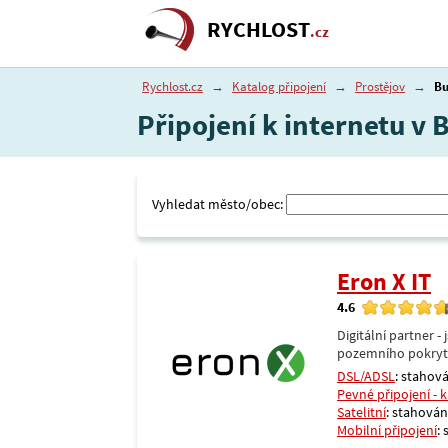
RYCHLOST
.cz
Rychlost.cz
→
Katalog připojení
→
Prostějov
→
B
Připojení k internetu v 
Vyhledat město/obec:
Eron X IT
4.6
Digitální partner 
pozemního pokrytí 
DSL/ADSL
: stahová
Pevné připojení - 
Satelitní
: stahování
Mobilní připojení
: