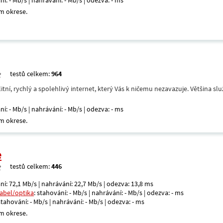
ní: - Mb/s | nahrávání: - Mb/s | odezva: - ms
m okrese.
testů celkem:
964
itní, rychlý a spolehlivý internet, který Vás k ničemu nezavazuje. Většina s
ní: - Mb/s | nahrávání: - Mb/s | odezva: - ms
m okrese.
e
testů celkem:
446
ní: 72,1 Mb/s | nahrávání: 22,7 Mb/s | odezva: 13,8 ms
kabel/optika
: stahování: - Mb/s | nahrávání: - Mb/s | odezva: - ms
 stahování: - Mb/s | nahrávání: - Mb/s | odezva: - ms
m okrese.