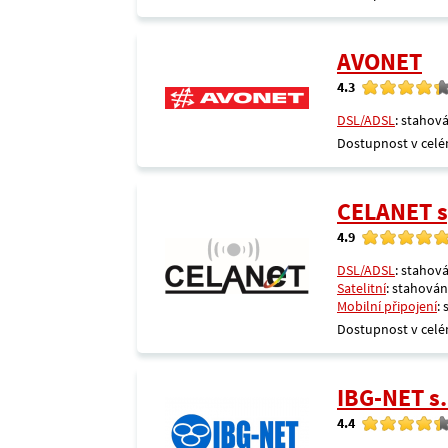
AVONET
4.3
DSL/ADSL
: stahová
Dostupnost v celé
CELANET sp
4.9
DSL/ADSL
: stahová
Satelitní
: stahování
Mobilní připojení
:
Dostupnost v celé
IBG-NET s.
4.4