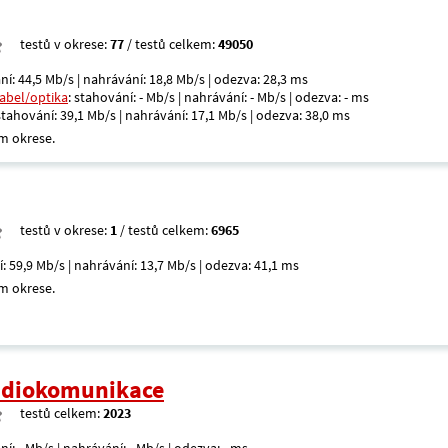
testů v okrese:
77
/ testů celkem:
49050
ní: 44,5 Mb/s | nahrávání: 18,8 Mb/s | odezva: 28,3 ms
kabel/optika
: stahování: - Mb/s | nahrávání: - Mb/s | odezva: - ms
 stahování: 39,1 Mb/s | nahrávání: 17,1 Mb/s | odezva: 38,0 ms
m okrese.
testů v okrese:
1
/ testů celkem:
6965
í: 59,9 Mb/s | nahrávání: 13,7 Mb/s | odezva: 41,1 ms
m okrese.
radiokomunikace
testů celkem:
2023