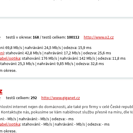
testů v okrese:
168
/ testů celkem:
100112
http://www.o2.cz
ní: 69,8 Mb/s | nahrávání: 24,5 Mb/s | odezva: 15,9 ms
ení
: stahování: 42,8 Mb/s | nahrávání: 17,2 Mb/s | odezva: 25,6 ms
kabel/optika
: stahování: 176 Mb/s | nahrávání: 142 Mb/s | odezva: 11,8 ms
 stahování: 25,3 Mb/s | nahrávání: 9,85 Mb/s | odezva: 32,8 ms
m okrese.
z
testů celkem:
292
http://www.giganet.cz
hlostní internet nejen do domácnosti, ale také pro firmy v celé České repub
. Kontaktujte nás, pokusíme se Vám nabídnout službu přesně na míru, dle V
ní: - Mb/s | nahrávání: - Mb/s | odezva: - ms
kabel/optika
: stahování: - Mb/s | nahrávání: - Mb/s | odezva: - ms
m okrese.