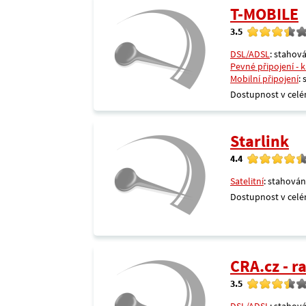
T-MOBILE
3.5
DSL/ADSL
: stahová
Pevné připojení - 
Mobilní připojení
:
Dostupnost v celé
Starlink
4.4
Satelitní
: stahován
Dostupnost v celé
CRA.cz - 
3.5