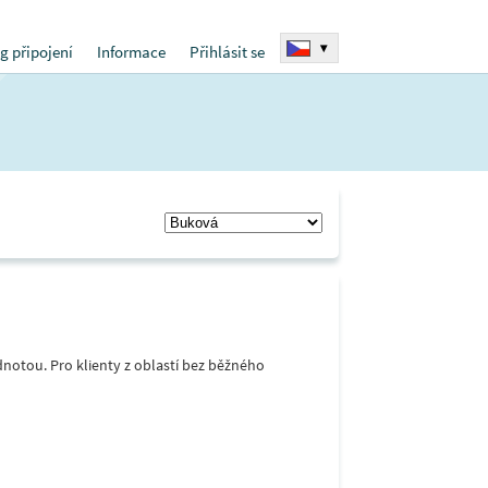
▾
g připojení
Informace
Přihlásit se
notou. Pro klienty z oblastí bez běžného