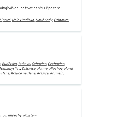
í váš online život na síti. Připojte se!
Lipová
,
Malé Hradisko
,
Nové Sady
,
Otinoves
,
a
,
Budětsko
,
Buková
,
Čehovice
,
Čechovice
,
Domamyslice
,
Držovice
,
Hamry
,
Hluchov
,
Horní
a Hané
,
Kralice na Hané
,
Krasice
,
Krumsín
,
anov
,
Repechy
,
Rozstání