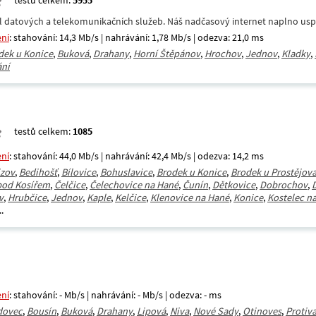
testů celkem:
5955
datových a telekomunikačních služeb. Náš nadčasový internet naplno uspokoj
ení
: stahování: 14,3 Mb/s | nahrávání: 1,78 Mb/s | odezva: 21,0 ms
dek u Konice
,
Buková
,
Drahany
,
Horní Štěpánov
,
Hrochov
,
Jednov
,
Kladky
,
ání
testů celkem:
1085
ení
: stahování: 44,0 Mb/s | nahrávání: 42,4 Mb/s | odezva: 14,2 ms
jzov
,
Bedihošť
,
Bílovice
,
Bohuslavice
,
Brodek u Konice
,
Brodek u Prostějov
pod Kosířem
,
Čelčice
,
Čelechovice na Hané
,
Čunín
,
Dětkovice
,
Dobrochov
,
v
,
Hrubčice
,
Jednov
,
Kaple
,
Kelčice
,
Klenovice na Hané
,
Konice
,
Kostelec n
..
ení
: stahování: - Mb/s | nahrávání: - Mb/s | odezva: - ms
dovec
,
Bousín
,
Buková
,
Drahany
,
Lipová
,
Niva
,
Nové Sady
,
Otinoves
,
Protiv