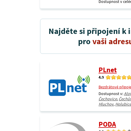
Dostupnost v celé
Najděte si připojení k 
pro
vaši adres
PLnet
4.9
Bezdrátové připoj
Dostupnost v:
Alo
Čechovice
,
Čechů
Hluchov
,
Holubic
PODA