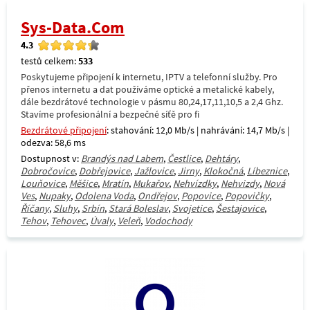
Sys-Data.Com
4.3
testů celkem:
533
Poskytujeme připojení k internetu, IPTV a telefonní služby. Pro
přenos internetu a dat používáme optické a metalické kabely,
dále bezdrátové technologie v pásmu 80,24,17,11,10,5 a 2,4 Ghz.
Stavíme profesionální a bezpečné síťě pro fi
Bezdrátové připojení
: stahování: 12,0 Mb/s | nahrávání: 14,7 Mb/s |
odezva: 58,6 ms
Dostupnost v:
Brandýs nad Labem
,
Čestlice
,
Dehtáry
,
Dobročovice
,
Dobřejovice
,
Jažlovice
,
Jirny
,
Klokočná
,
Líbeznice
,
Louňovice
,
Měšice
,
Mratín
,
Mukařov
,
Nehvízdky
,
Nehvizdy
,
Nová
Ves
,
Nupaky
,
Odolena Voda
,
Ondřejov
,
Popovice
,
Popovičky
,
Říčany
,
Sluhy
,
Srbín
,
Stará Boleslav
,
Svojetice
,
Šestajovice
,
Tehov
,
Tehovec
,
Úvaly
,
Veleň
,
Vodochody