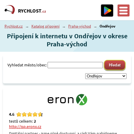
RYCHLOST
.cz
Rychlost.cz
→
Katalog připojení
→
Praha-východ
→
Ondřejov
Připojení k internetu v Ondřejov v okrese
Praha-východ
Vyhledat město/obec:
4.6
testů celkem:
2
http://isp.eronx.cz
Digitální partner - jsme plně dostupní, a rádi Vám nabídneme