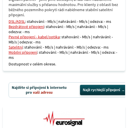
maximální služby s přidanou hodnotou. Pro klienty z oblastí bez
běžného pozemního pokrytí rádi nabídneme stabilní satelitní
připojení.
DSL/ADSL
: stahování: - Mb/s | nahrávání: - Mb/s | odezva: - ms
Bezdrátové připojení
: stahování: - Mb/s | nahrávání: - Mb/s |
odezva: - ms
Pevné připojení - kabel/optika
: stahování: - Mb/s | nahrávání: -
Mb/s | odezva: - ms
Satelitní
: stahování: - Mb/s | nahrávání: - Mb/s | odezva: - ms
Mobilní připojení
: stahování: - Mb/s | nahrávání: - Mb/s | odezva: -
ms
Dostupnost v celém okrese.
Najděte si připojení k internetu
Najít rychlejší připojení
pro
vaši adresu