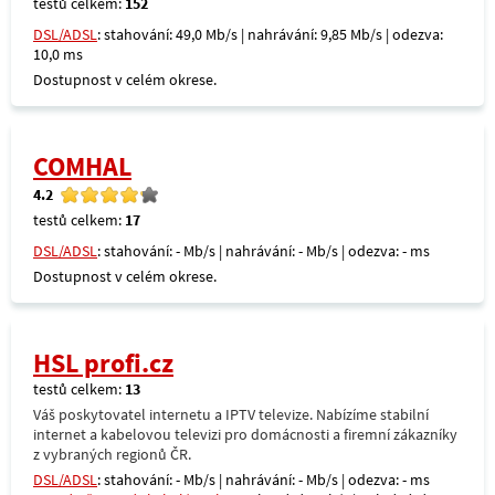
testů celkem:
152
DSL/ADSL
: stahování: 49,0 Mb/s | nahrávání: 9,85 Mb/s | odezva:
10,0 ms
Dostupnost v celém okrese.
COMHAL
4.2
testů celkem:
17
DSL/ADSL
: stahování: - Mb/s | nahrávání: - Mb/s | odezva: - ms
Dostupnost v celém okrese.
HSL profi.cz
testů celkem:
13
Váš poskytovatel internetu a IPTV televize. Nabízíme stabilní
internet a kabelovou televizi pro domácnosti a firemní zákazníky
z vybraných regionů ČR.
DSL/ADSL
: stahování: - Mb/s | nahrávání: - Mb/s | odezva: - ms