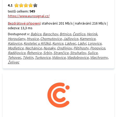
4.1
testů celkem:
949
https://www.eurosignal.cz/
Bezdrátové připojení
: stahování: 201 Mb/s | nahrávání: 216 Mb/s |
odezva: 13,3 ms
Dostupnost v:
Babice
,
Barochov
,
Brtnice
,
Čestlice
,
Herink
,
Horoušany
,
Hrusice
,
Chomutovice
,
Jažlovice
,
Kamenice
,
Kašovice
,
Kostelec u Křížků
,
Kunice
,
Ládvec
,
Ládví
,
Lojovice
,
Modletice
,
Nechánice
,
Nupaky
,
Ondřejov
,
Pětihosty
,
Popovice
,
Radějovice
,
Řehenice
,
Srbín
,
Strančice
,
Struhařov
,
Sulice
,
Tehovec
,
Těptín
,
Turkovice
,
Vidovice
,
Všedobrovice
,
Všechromy
,
Želivec