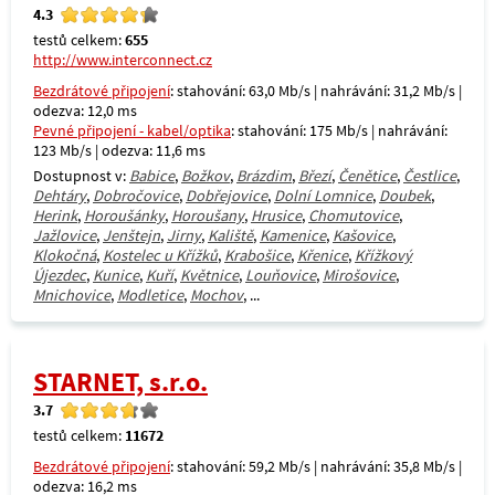
4.3
testů celkem:
655
http://www.interconnect.cz
Bezdrátové připojení
: stahování: 63,0 Mb/s | nahrávání: 31,2 Mb/s |
odezva: 12,0 ms
Pevné připojení - kabel/optika
: stahování: 175 Mb/s | nahrávání:
123 Mb/s | odezva: 11,6 ms
Dostupnost v:
Babice
,
Božkov
,
Brázdim
,
Březí
,
Čenětice
,
Čestlice
,
Dehtáry
,
Dobročovice
,
Dobřejovice
,
Dolní Lomnice
,
Doubek
,
Herink
,
Horoušánky
,
Horoušany
,
Hrusice
,
Chomutovice
,
Jažlovice
,
Jenštejn
,
Jirny
,
Kaliště
,
Kamenice
,
Kašovice
,
Klokočná
,
Kostelec u Křížků
,
Krabošice
,
Křenice
,
Křížkový
Újezdec
,
Kunice
,
Kuří
,
Květnice
,
Louňovice
,
Mirošovice
,
Mnichovice
,
Modletice
,
Mochov
, ...
STARNET, s.r.o.
3.7
testů celkem:
11672
Bezdrátové připojení
: stahování: 59,2 Mb/s | nahrávání: 35,8 Mb/s |
odezva: 16,2 ms