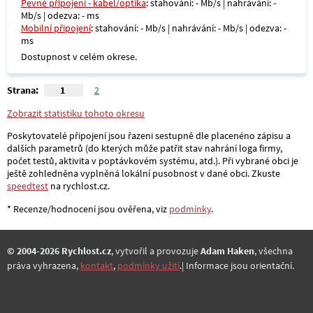
Pevné připojení - kabel/optika
: stahování: - Mb/s | nahrávání: -
Mb/s | odezva: - ms
Mobilní připojení
: stahování: - Mb/s | nahrávání: - Mb/s | odezva: -
ms
Dostupnost v celém okrese.
Strana:
1
2
Zobrazit statistiku tohoto okresu
Poskytovatelé připojení jsou řazeni sestupně dle placenéno zápisu a
dalších parametrů (do kterých může patřit stav nahrání loga firmy,
počet testů, aktivita v poptávkovém systému, atd.). Při vybrané obci je
ještě zohledněna vyplněná lokální pusobnost v dané obci. Zkuste
speedtest
na rychlost.cz.
* Recenze/hodnocení jsou ověřena, viz
podmínky
.
© 2004-2026 Rychlost.cz
, vytvořil a provozuje
Adam Haken
, všechna
práva vyhrazena,
kontakt
,
podmínky užití
.| Informace jsou orientační.