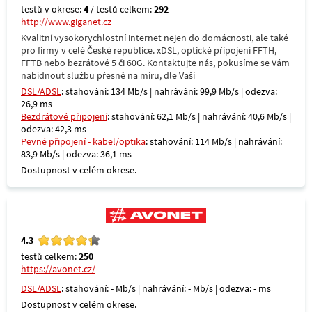
testů v okrese:
4
/ testů celkem:
292
http://www.giganet.cz
Kvalitní vysokorychlostní internet nejen do domácnosti, ale také
pro firmy v celé České republice. xDSL, optické připojení FFTH,
FFTB nebo bezrátové 5 či 60G. Kontaktujte nás, pokusíme se Vám
nabídnout službu přesně na míru, dle Vaši
DSL/ADSL
: stahování: 134 Mb/s | nahrávání: 99,9 Mb/s | odezva:
26,9 ms
Bezdrátové připojení
: stahování: 62,1 Mb/s | nahrávání: 40,6 Mb/s |
odezva: 42,3 ms
Pevné připojení - kabel/optika
: stahování: 114 Mb/s | nahrávání:
83,9 Mb/s | odezva: 36,1 ms
Dostupnost v celém okrese.
4.3
testů celkem:
250
https://avonet.cz/
DSL/ADSL
: stahování: - Mb/s | nahrávání: - Mb/s | odezva: - ms
Dostupnost v celém okrese.