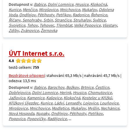
Dostupnost v:
Babice
,
Dolní Lomnice
,
Hrusice
,
Klokočná
,
Kunice
,
Menčice
,
Mirošovice
,
Mnichovice
,
Mukařov
,
Odolena
Voda
,
Ondřejov
,
Pětihosty
,
Petříkov
,
Radonice
,
Řehenice
,
Říčany
,
Senohraby
,
Srbín
,
Strančice
,
Struhařov
,
Světice
,
Svojetice
,
Tehov
,
Tehovec
,
Třemblat
,
Velké Popovice
,
Všestary
,
Zdiby
,
Zvánovice
,
Žernovka
ÚVT Internet s.r.o.
4.8
testů celkem:
759
Bezdrátové připojení
: stahování: 65,3 Mb/s | nahrávání: 45,7 Mb/s |
odezva: 13,5 ms
Dostupnost v:
Babice
,
Barochov
,
Božkov
,
Brtnice
,
Čestlice
,
Dobřejovice
,
Dolní Lomnice
,
Herink
,
Hrusice
,
Chomutovice
,
Jažlovice
,
Kamenice
,
Kašovice
,
Klokočná
,
Kostelec u Křížků
,
Křížkový Újezdec
,
Kunice
,
Ládví
,
Lensedly
,
Lojovice
,
Louňovice
,
Mirošovice
,
Mnichovice
,
Modletice
,
Mukařov
,
Myšlín
,
Nechánice
,
Nová Hospoda
,
Nupaky
,
Ondřejov
,
Pětihosty
,
Petříkov
,
Popovice
,
Popovičky
,
Radějovice
, ...