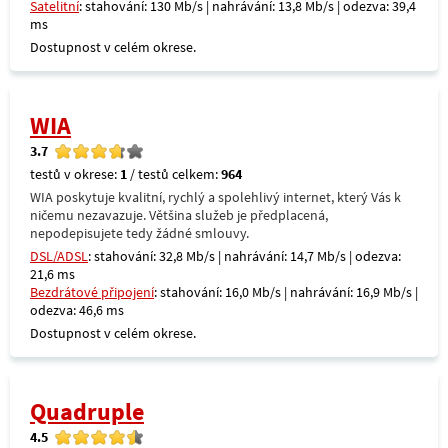
Satelitní
: stahování: 130 Mb/s | nahrávání: 13,8 Mb/s | odezva: 39,4
ms
Dostupnost v celém okrese.
WIA
3.7
testů v okrese:
1
/ testů celkem:
964
WIA poskytuje kvalitní, rychlý a spolehlivý internet, který Vás k
ničemu nezavazuje. Většina služeb je předplacená,
nepodepisujete tedy žádné smlouvy.
DSL/ADSL
: stahování: 32,8 Mb/s | nahrávání: 14,7 Mb/s | odezva:
21,6 ms
Bezdrátové připojení
: stahování: 16,0 Mb/s | nahrávání: 16,9 Mb/s |
odezva: 46,6 ms
Dostupnost v celém okrese.
Quadruple
4.5