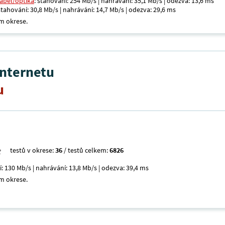
kabel/optika
: stahování: 254 Mb/s | nahrávání: 35,1 Mb/s | odezva: 13,6 ms
 stahování: 30,8 Mb/s | nahrávání: 14,7 Mb/s | odezva: 29,6 ms
m okrese.
internetu
u
testů v okrese:
36
/ testů celkem:
6826
í: 130 Mb/s | nahrávání: 13,8 Mb/s | odezva: 39,4 ms
m okrese.