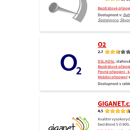
Bezdrátové připoj
Dostupnost v:
Bab
Šestajovice
,
Škvor
O2
2.7
DSL/ADSL
: stahová
Bezdrátové připoj
Pevné připojení - 
Mobilní připojení
:
Dostupnost v celé
GIGANET.c
4.5
Kvalitní vysokoryc
bezrátové 5 či 60G