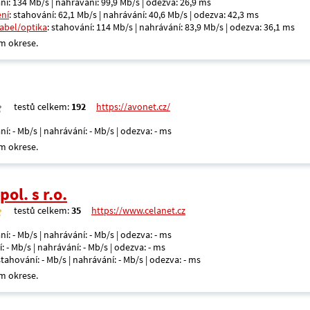
ní: 134 Mb/s | nahrávání: 99,9 Mb/s | odezva: 26,9 ms
ení
: stahování: 62,1 Mb/s | nahrávání: 40,6 Mb/s | odezva: 42,3 ms
kabel/optika
: stahování: 114 Mb/s | nahrávání: 83,9 Mb/s | odezva: 36,1 ms
m okrese.
testů celkem:
192
https://avonet.cz/
ní: - Mb/s | nahrávání: - Mb/s | odezva: - ms
m okrese.
ol. s r.o.
testů celkem:
35
https://www.celanet.cz
ní: - Mb/s | nahrávání: - Mb/s | odezva: - ms
: - Mb/s | nahrávání: - Mb/s | odezva: - ms
 stahování: - Mb/s | nahrávání: - Mb/s | odezva: - ms
m okrese.