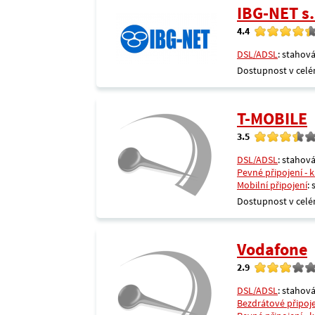
IBG-NET s.
4.4
DSL/ADSL
: stahová
Dostupnost v celé
T-MOBILE
3.5
DSL/ADSL
: stahová
Pevné připojení - 
Mobilní připojení
:
Dostupnost v celé
Vodafone
2.9
DSL/ADSL
: stahová
Bezdrátové připoj