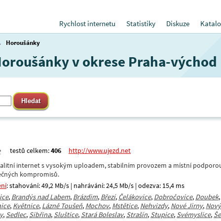
Rychlost internetu
Statistiky
Diskuze
Katalo
→
Horoušánky
 Horoušánky v okrese Praha-východ
testů celkem:
406
http://www.ujezd.net
valitní internet s vysokým uploadem, stabilním provozem a místní podporou. 
tečných kompromisů.
ení
: stahování: 49,2 Mb/s | nahrávání: 24,5 Mb/s | odezva: 15,4 ms
ice
,
Brandýs nad Labem
,
Brázdim
,
Březí
,
Čelákovice
,
Dobročovice
,
Doubek
nice
,
Květnice
,
Lázně Toušeň
,
Mochov
,
Mstětice
,
Nehvizdy
,
Nové Jirny
,
Nový
y
,
Sedlec
,
Sibřina
,
Sluštice
,
Stará Boleslav
,
Strašín
,
Stupice
,
Svémyslice
,
Še