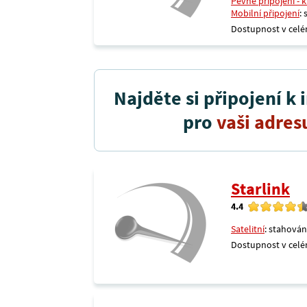
Pevné připojení - 
Mobilní připojení
:
Dostupnost v celé
Najděte si připojení k 
pro
vaši adres
Starlink
4.4
Satelitní
: stahován
Dostupnost v celé