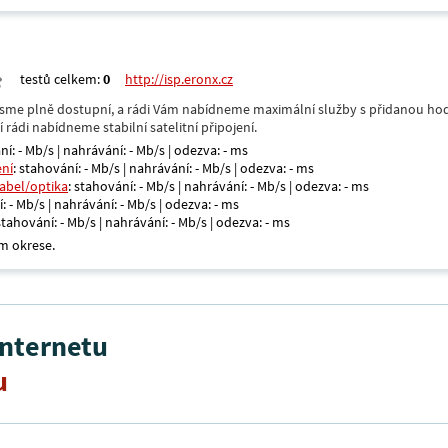
testů celkem:
0
http://isp.eronx.cz
- jsme plně dostupní, a rádi Vám nabídneme maximální služby s přidanou hod
rádi nabídneme stabilní satelitní připojení.
ní: - Mb/s | nahrávání: - Mb/s | odezva: - ms
ení
: stahování: - Mb/s | nahrávání: - Mb/s | odezva: - ms
kabel/optika
: stahování: - Mb/s | nahrávání: - Mb/s | odezva: - ms
: - Mb/s | nahrávání: - Mb/s | odezva: - ms
 stahování: - Mb/s | nahrávání: - Mb/s | odezva: - ms
m okrese.
internetu
u