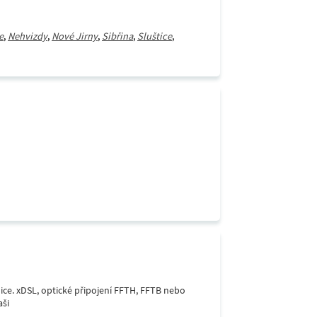
e
,
Nehvizdy
,
Nové Jirny
,
Sibřina
,
Sluštice
,
lice. xDSL, optické připojení FFTH, FFTB nebo
aši