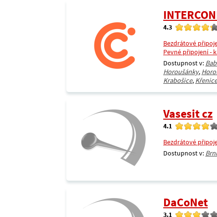
INTERCON
4.3
Bezdrátové připoj
Pevné připojení - 
Dostupnost v:
Bab
Horoušánky
,
Horo
Krabošice
,
Křenic
Vasesit cz
4.1
Bezdrátové připoj
Dostupnost v:
Brn
DaCoNet
3.1