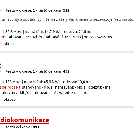
testů v okrese:
1
/ testů celkem:
922
itní, rychlý a spolehlivý internet, který Vás k ničemu nezavazuje. Většina s
ní: 32,8 Mb/s | nahrávání: 14,7 Mb/s | odezva: 21,6 ms
ení
: stahování: 16,0 Mb/s | nahrávání: 16,9 Mb/s | odezva: 46,6 ms
m okrese.
e
testů v okrese:
1
/ testů celkem:
493
ní: 133 Mb/s | nahrávání: 45,6 Mb/s | odezva: 10,4 ms
kabel/optika
: stahování: - Mb/s | nahrávání: - Mb/s | odezva: - ms
 stahování: - Mb/s | nahrávání: - Mb/s | odezva: - ms
m okrese.
radiokomunikace
testů celkem:
1891