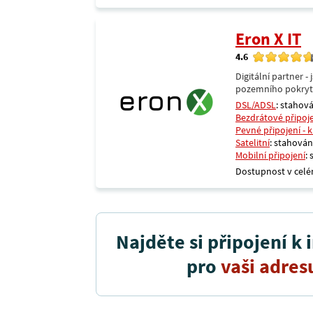
Eron X IT
4.6
Digitální partner 
pozemního pokrytí 
DSL/ADSL
: stahová
Bezdrátové připoj
Pevné připojení - 
Satelitní
: stahování
Mobilní připojení
:
Dostupnost v celé
Najděte si připojení k 
pro
vaši adres