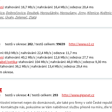
ení
: stahování: 16,7 Mb/s | nahrávání: 16,4 Mb/s | odezva: 20,4 ms
ice
,
Dobročovice
,
Doubek
,
Horoušánky
,
Horoušany
,
Jirny
,
Křenice
,
Květnic
ec
,
Úvaly
,
Zeleneč
,
Zlatá
testů v okrese:
202
/ testů celkem:
99659
http://www.o2.cz
ní: 69,0 Mb/s | nahrávání: 22,4 Mb/s | odezva: 11,7 ms
ení
: stahování: 40,1 Mb/s | nahrávání: 12,6 Mb/s | odezva: 27,7 ms
kabel/optika
: stahování: 104 Mb/s | nahrávání: 46,0 Mb/s | odezva: 9,30 ms
 stahování: 36,1 Mb/s | nahrávání: 13,4 Mb/s | odezva: 29,4 ms
m okrese.
z
testů v okrese:
4
/ testů celkem:
293
http://www.giganet.cz
hlostní internet nejen do domácnosti, ale také pro firmy v celé České repub
. Kontaktujte nás, pokusíme se Vám nabídnout službu přesně na míru, dle V