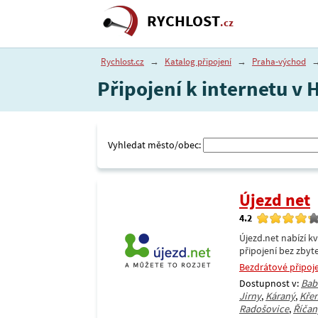
RYCHLOST
.cz
Rychlost.cz
→
Katalog připojení
→
Praha-východ
Připojení k internetu v
Vyhledat město/obec:
Újezd net
4.2
Újezd.net nabízí k
připojení bez zby
Bezdrátové připoj
Dostupnost v:
Bab
Jirny
,
Káraný
,
Kře
Radošovice
,
Říčan