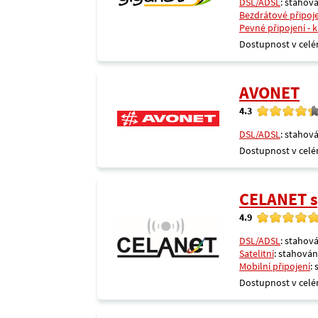
DSL/ADSL
: stahová
Bezdrátové připoj
Pevné připojení - 
Dostupnost v celé
AVONET
4.3
DSL/ADSL
: stahová
Dostupnost v celé
CELANET sp
4.9
DSL/ADSL
: stahová
Satelitní
: stahování
Mobilní připojení
:
Dostupnost v celé