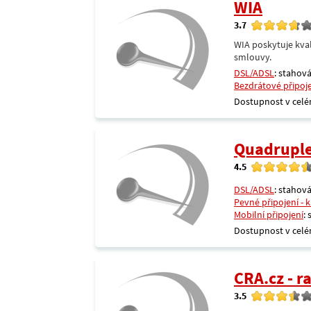
WIA
3.7
WIA poskytuje kval
smlouvy.
DSL/ADSL
: stahová
Bezdrátové připoj
Dostupnost v celé
Quadrupl
4.5
DSL/ADSL
: stahová
Pevné připojení - 
Mobilní připojení
:
Dostupnost v celé
CRA.cz - 
3.5