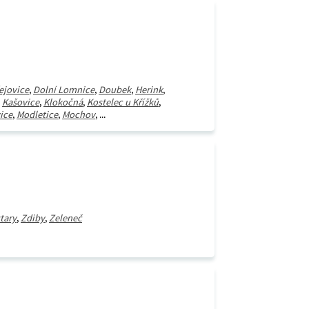
ejovice
,
Dolní Lomnice
,
Doubek
,
Herink
,
,
Kašovice
,
Klokočná
,
Kostelec u Křížků
,
ice
,
Modletice
,
Mochov
, ...
tary
,
Zdiby
,
Zeleneč