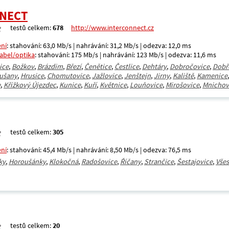
NECT
testů celkem:
678
http://www.interconnect.cz
ení
: stahování: 63,0 Mb/s | nahrávání: 31,2 Mb/s | odezva: 12,0 ms
kabel/optika
: stahování: 175 Mb/s | nahrávání: 123 Mb/s | odezva: 11,6 ms
ice
,
Božkov
,
Brázdim
,
Březí
,
Čenětice
,
Čestlice
,
Dehtáry
,
Dobročovice
,
Dobř
ušany
,
Hrusice
,
Chomutovice
,
Jažlovice
,
Jenštejn
,
Jirny
,
Kaliště
,
Kamenice
e
,
Křížkový Újezdec
,
Kunice
,
Kuří
,
Květnice
,
Louňovice
,
Mirošovice
,
Mnichov
testů celkem:
305
ení
: stahování: 45,4 Mb/s | nahrávání: 8,50 Mb/s | odezva: 76,5 ms
ky
,
Horoušánky
,
Klokočná
,
Radošovice
,
Říčany
,
Strančice
,
Šestajovice
,
Všes
testů celkem:
20