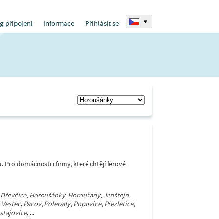
▾
g připojení
Informace
Přihlásit se
Pro domácnosti i firmy, které chtějí férové
,
Dřevčice
,
Horoušánky
,
Horoušany
,
Jenštejn
,
 Vestec
,
Pacov
,
Polerady
,
Popovice
,
Přezletice
,
stajovice
, ...