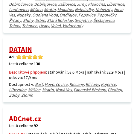
Dobročovice
,
Dobřejovice
,
Jažlovice
,
Jirny
,
Klokočná
,
Líbeznice
,
Louňovice
,
Měšice
,
Mratín
,
Mukařov
,
Nehvízdky
,
Nehvizdy
,
Nová
Ves
,
Nupaky
,
Odolena Voda
,
Ondřejov
,
Popovice
,
Popovičky
,
Říčany
,
Sluhy
,
Srbín
,
Stará Boleslav
,
Svojetice
,
Šestajovice
,
Tehov
,
Tehovec
,
Úvaly
,
Veleň
,
Vodochody
DATAIN
4.9
testů celkem:
130
Bezdrátové připojení
: stahování: 58,6 Mb/s | nahrávání: 32,9 Mb/s |
odezva: 17,9 ms
Dostupnost v:
Bašť
,
Hovorčovice
,
Klecany
,
Klíčany
,
Kojetice
,
Líbeznice
,
Měšice
,
Mratín
,
Nová Ves
,
Panenské Břežany
,
Předboj
,
Zdiby
,
Zlonín
ADCnet.cz
testů celkem:
92