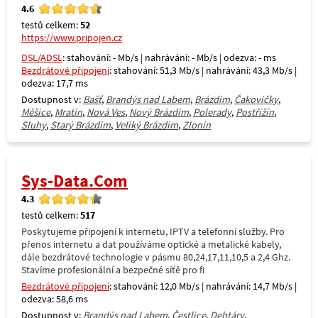
4.6
testů celkem:
52
https://www.pripojen.cz
DSL/ADSL
: stahování: - Mb/s | nahrávání: - Mb/s | odezva: - ms
Bezdrátové připojení
: stahování: 51,3 Mb/s | nahrávání: 43,3 Mb/s |
odezva: 17,7 ms
Dostupnost v:
Bašť
,
Brandýs nad Labem
,
Brázdim
,
Čakovičky
,
Měšice
,
Mratín
,
Nová Ves
,
Nový Brázdim
,
Polerady
,
Postřižín
,
Sluhy
,
Starý Brázdim
,
Veliký Brázdim
,
Zlonín
Sys-Data.Com
4.3
testů celkem:
517
Poskytujeme připojení k internetu, IPTV a telefonní služby. Pro
přenos internetu a dat používáme optické a metalické kabely,
dále bezdrátové technologie v pásmu 80,24,17,11,10,5 a 2,4 Ghz.
Stavíme profesionální a bezpečné síťě pro fi
Bezdrátové připojení
: stahování: 12,0 Mb/s | nahrávání: 14,7 Mb/s |
odezva: 58,6 ms
Dostupnost v:
Brandýs nad Labem
,
Čestlice
,
Dehtáry
,