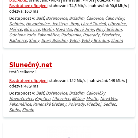
DSL/ADSL
: stahování: - Mb/s | nahrávání: - Mb/s | odezva: - ms
Bezdrátové připojení
: stahování: 74,5 Mb/s | nahrávání: 90,6 Mb/s |
odezva: 16,0 ms
Dostupnost v:
Bašť
,
Bořanovice
,
Brázdim
,
Čakovice
,
Čakovičky
,
Dehtáry
,
Hovorčovice
,
Jenštejn
,
Jirny
,
Lázně Toušeň
,
Líbeznice
,
Měšice
,
Mírovice
,
Mratín
,
Nová Ves
,
Nové Jirny
,
Nový Brázdim
,
Odolena Voda
,
Pakoměřice
,
Podolanka
,
Polerady
,
Přezletice
,
Radonice
,
Sluhy
,
Starý Brázdim
,
Veleň
,
Veliký Brázdim
,
Zlonín
Slunečný.net
testů celkem:
1
Bezdrátové připojení
: stahování: 152 Mb/s | nahrávání: 149 Mb/s |
odezva: 48,9 ms
Dostupnost v:
Bašť
,
Bořanovice
,
Brázdim
,
Čakovičky
,
Hovorčovice
,
Kojetice
,
Líbeznice
,
Měšice
,
Mratín
,
Nová Ves
,
Pakoměřice
,
Panenské Břežany
,
Polerady
,
Předboj
,
Sedlec
,
Sluhy
,
Zlonín