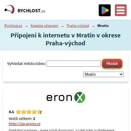
RYCHLOST
.cz
Rychlost.cz
→
Katalog připojení
→
Praha-východ
→
Mratín
Připojení k internetu v Mratín v okrese
Praha-východ
Vyhledat město/obec:
4.6
testů celkem:
2
http://isp.eronx.cz
Digitální partner - jsme plně dostupní, a rádi Vám nabídneme