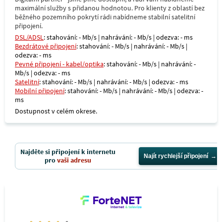
maximální služby s přidanou hodnotou. Pro klienty z oblastí bez
běžného pozemního pokrytí rádi nabídneme stabilní satelitní
připojení.
DSL/ADSL
: stahování: - Mb/s | nahrávání: - Mb/s | odezva: - ms
Bezdrátové připojení
: stahování: - Mb/s | nahrávání: - Mb/s |
odezva: - ms
Pevné připojení - kabel/optika
: stahování: - Mb/s | nahrávání: -
Mb/s | odezva: - ms
Satelitní
: stahování: - Mb/s | nahrávání: - Mb/s | odezva: - ms
Mobilní připojení
: stahování: - Mb/s | nahrávání: - Mb/s | odezva: -
ms
Dostupnost v celém okrese.
Najděte si připojení k internetu
Najít rychlejší připojení
pro
vaši adresu