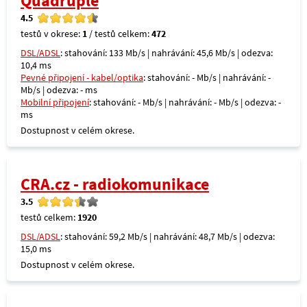
Quadruple
4.5
testů v okrese:
1
/ testů celkem:
472
DSL/ADSL
: stahování: 133 Mb/s | nahrávání: 45,6 Mb/s | odezva:
10,4 ms
Pevné připojení - kabel/optika
: stahování: - Mb/s | nahrávání: -
Mb/s | odezva: - ms
Mobilní připojení
: stahování: - Mb/s | nahrávání: - Mb/s | odezva: -
ms
Dostupnost v celém okrese.
CRA.cz - radiokomunikace
3.5
testů celkem:
1920
DSL/ADSL
: stahování: 59,2 Mb/s | nahrávání: 48,7 Mb/s | odezva:
15,0 ms
Dostupnost v celém okrese.