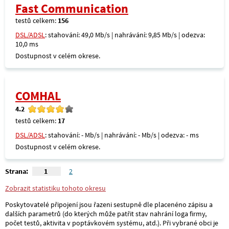
Fast Communication
testů celkem:
156
DSL/ADSL
: stahování: 49,0 Mb/s | nahrávání: 9,85 Mb/s | odezva:
10,0 ms
Dostupnost v celém okrese.
COMHAL
4.2
testů celkem:
17
DSL/ADSL
: stahování: - Mb/s | nahrávání: - Mb/s | odezva: - ms
Dostupnost v celém okrese.
Strana:
1
2
Zobrazit statistiku tohoto okresu
Poskytovatelé připojení jsou řazeni sestupně dle placenéno zápisu a
dalších parametrů (do kterých může patřit stav nahrání loga firmy,
počet testů, aktivita v poptávkovém systému, atd.). Při vybrané obci je