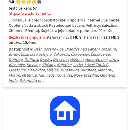
4.0
testů celkem:
57
https://www.forte-net.cz
„ForteNET je přední poskytovatel připojení k internetu ve městě
Odolena Voda a obcích Kostelec nad Labem, Veltrusy, Zálezlice,
Chlumín, Předboj, Kojetice a jejich okolí v poloměru 20 km2.
Bezdrátové připojení
: stahování: 55,0 Mb/s | nahrávání: 31,3 Mb/s |
odezva: 15,4 ms
Dostupnost v:
Bašť
,
Bořanovice
,
Brandýs nad Labem
,
Brázdim
,
Brnky
,
Císařská Kuchyně
,
Čakovice
,
Čakovičky
,
Čelákovice
,
Dehtáry
,
Dolínek
,
Drasty
,
Dřevčice
,
Hoštice
,
Hovorčovice
,
Jirny
,
Klecánky
,
Klecany
,
Klíčany
,
Kojetice
,
Ládví
,
Lázně Toušeň
,
Líbeznice
,
Máslovice
,
Měšice
,
Mirošovice
,
Mírovice
,
Mochov
,
Mratín
,
Mstětice
,
Nehvizdy
,
Nová Ves
,
Nový Brázdim
,
Odolena
Voda
,
Pakoměřice
, ...