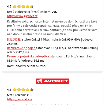
4.5
testů v okrese:
4
/ testů celkem:
296
http://www.giganet.cz
Kvalitní vysokorychlostní internet nejen do domácnosti, ale také
pro firmy v celé České republice. xDSL, optické připojení FFTH,
FFTB nebo bezrátové 5 či 60G. Kontaktujte nás, pokusíme se Vám
nabídnout službu přesně na míru, dle Vaši
DSL/ADSL
: stahování: 134 Mb/s | nahrávání: 99,9 Mb/s | odezva:
26,9 ms
Bezdrátové připojení
: stahování: 62,1 Mb/s | nahrávání: 40,6 Mb/s |
odezva: 42,3 ms
Pevné připojení - kabel/optika
: stahování: 114 Mb/s | nahrávání:
83,9 Mb/s | odezva: 36,1 ms
Dostupnost v celém okrese.
4.3
testů celkem:
213
https://avonet.cz/