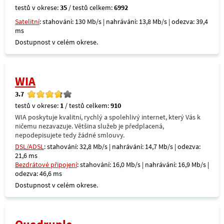
testů v okrese:
35
/ testů celkem:
6992
Satelitní
: stahování: 130 Mb/s | nahrávání: 13,8 Mb/s | odezva: 39,4
ms
Dostupnost v celém okrese.
WIA
3.7
testů v okrese:
1
/ testů celkem:
910
WIA poskytuje kvalitní, rychlý a spolehlivý internet, který Vás k
ničemu nezavazuje. Většina služeb je předplacená,
nepodepisujete tedy žádné smlouvy.
DSL/ADSL
: stahování: 32,8 Mb/s | nahrávání: 14,7 Mb/s | odezva:
21,6 ms
Bezdrátové připojení
: stahování: 16,0 Mb/s | nahrávání: 16,9 Mb/s |
odezva: 46,6 ms
Dostupnost v celém okrese.