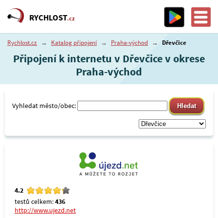
RYCHLOST
.cz
Rychlost.cz
→
Katalog připojení
→
Praha-východ
→
Dřevčice
Připojení k internetu v Dřevčice v okrese
Praha-východ
Vyhledat město/obec:
4.2
testů celkem:
436
http://www.ujezd.net