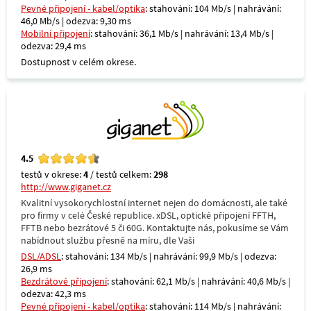
Pevné připojení - kabel/optika
: stahování: 104 Mb/s | nahrávání:
46,0 Mb/s | odezva: 9,30 ms
Mobilní připojení
: stahování: 36,1 Mb/s | nahrávání: 13,4 Mb/s |
odezva: 29,4 ms
Dostupnost v celém okrese.
4.5
testů v okrese:
4
/ testů celkem:
298
http://www.giganet.cz
Kvalitní vysokorychlostní internet nejen do domácnosti, ale také
pro firmy v celé České republice. xDSL, optické připojení FFTH,
FFTB nebo bezrátové 5 či 60G. Kontaktujte nás, pokusíme se Vám
nabídnout službu přesně na míru, dle Vaši
DSL/ADSL
: stahování: 134 Mb/s | nahrávání: 99,9 Mb/s | odezva:
26,9 ms
Bezdrátové připojení
: stahování: 62,1 Mb/s | nahrávání: 40,6 Mb/s |
odezva: 42,3 ms
Pevné připojení - kabel/optika
: stahování: 114 Mb/s | nahrávání: