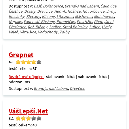
Dostupnost v:
Bašť
,
Bořanovice
,
Brandýs nad Labem
,
Čakovice
,
Čestlice
,
Drasty
,
Dřevčice
,
Herink
,
Hoštice
,
Hovorčovice
,
Jirny
,
Klecánky
,
Klecany
,
Klíčany
,
Líbeznice
,
Máslovice
,
Mnichovice
,
Nupaky
,
Panenské Břežany
,
Popovičky
,
Postřižín
,
Přemyšlení
,
Přezletice
,
Řež
,
Říčany
,
Sedlec
,
Stará Boleslav
,
Sulice
,
Úvaly
,
Veleň
,
Větrušice
,
Vodochody
,
Zdiby
Grepnet
4.1
testů celkem:
87
Bezdrátové připojení
: stahování: - Mb/s | nahrávání: - Mb/s |
odezva: - ms
Dostupnost v:
Brandýs nad Labem
,
Dřevčice
VášLepší.Net
3.1
testů celkem:
49