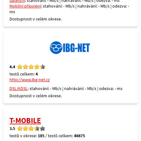
Satelitní
: stahování: - Mb/s | nahrávání: - Mb/s | odezva: - ms
Mobilní připojení
: stahování: - Mb/s | nahrávání: - Mb/s | odezva: -
ms
Dostupnost v celém okrese.
4.4
testů celkem:
4
http://www.ibg-net.cz
DSL/ADSL
: stahování: - Mb/s | nahrávání: - Mb/s | odezva: - ms
Dostupnost v celém okrese.
T-MOBILE
3.5
testů v okrese:
185
/ testů celkem:
48875