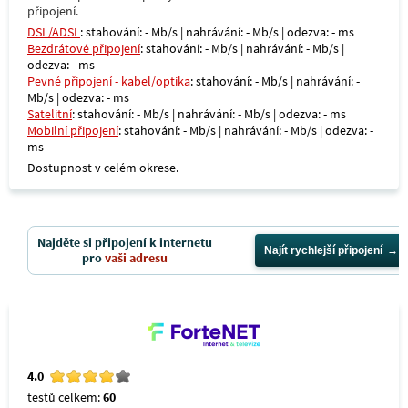
připojení.
DSL/ADSL
: stahování: - Mb/s | nahrávání: - Mb/s | odezva: - ms
Bezdrátové připojení
: stahování: - Mb/s | nahrávání: - Mb/s |
odezva: - ms
Pevné připojení - kabel/optika
: stahování: - Mb/s | nahrávání: -
Mb/s | odezva: - ms
Satelitní
: stahování: - Mb/s | nahrávání: - Mb/s | odezva: - ms
Mobilní připojení
: stahování: - Mb/s | nahrávání: - Mb/s | odezva: -
ms
Dostupnost v celém okrese.
Najděte si připojení k internetu
Najít rychlejší připojení
pro
vaši adresu
4.0
testů celkem:
60