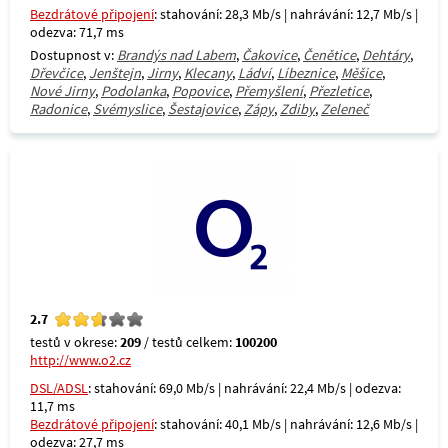
Bezdrátové připojení
: stahování: 28,3 Mb/s | nahrávání: 12,7 Mb/s |
odezva: 71,7 ms
Dostupnost v:
Brandýs nad Labem
,
Čakovice
,
Čenětice
,
Dehtáry
,
Dřevčice
,
Jenštejn
,
Jirny
,
Klecany
,
Ládví
,
Líbeznice
,
Měšice
,
Nové Jirny
,
Podolanka
,
Popovice
,
Přemyšlení
,
Přezletice
,
Radonice
,
Svémyslice
,
Šestajovice
,
Zápy
,
Zdiby
,
Zeleneč
2.7
testů v okrese:
209
/ testů celkem:
100200
http://www.o2.cz
DSL/ADSL
: stahování: 69,0 Mb/s | nahrávání: 22,4 Mb/s | odezva:
11,7 ms
Bezdrátové připojení
: stahování: 40,1 Mb/s | nahrávání: 12,6 Mb/s |
odezva: 27,7 ms