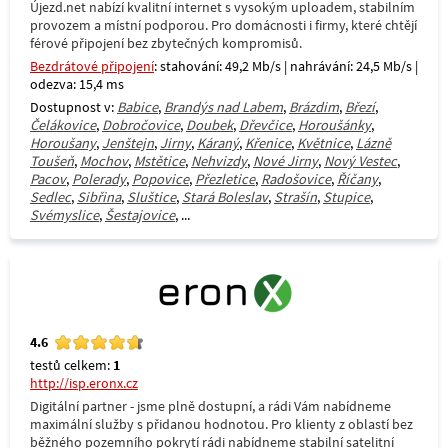
Újezd.net nabízí kvalitní internet s vysokým uploadem, stabilním
provozem a místní podporou. Pro domácnosti i firmy, které chtějí
férové připojení bez zbytečných kompromisů.
Bezdrátové připojení
: stahování: 49,2 Mb/s | nahrávání: 24,5 Mb/s |
odezva: 15,4 ms
Dostupnost v:
Babice
,
Brandýs nad Labem
,
Brázdim
,
Březí
,
Čelákovice
,
Dobročovice
,
Doubek
,
Dřevčice
,
Horoušánky
,
Horoušany
,
Jenštejn
,
Jirny
,
Káraný
,
Křenice
,
Květnice
,
Lázně
Toušeň
,
Mochov
,
Mstětice
,
Nehvizdy
,
Nové Jirny
,
Nový Vestec
,
Pacov
,
Polerady
,
Popovice
,
Přezletice
,
Radošovice
,
Říčany
,
Sedlec
,
Sibřina
,
Sluštice
,
Stará Boleslav
,
Strašín
,
Stupice
,
Svémyslice
,
Šestajovice
, ...
4.6
testů celkem:
1
http://isp.eronx.cz
Digitální partner - jsme plně dostupní, a rádi Vám nabídneme
maximální služby s přidanou hodnotou. Pro klienty z oblastí bez
běžného pozemního pokrytí rádi nabídneme stabilní satelitní