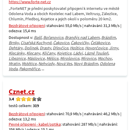
https://www.forte-net.cz
„ForteNET je přední poskytovatel připojení k internetu ve městě
Odolena Voda a obcích Kostelec nad Labem, Veltrusy, Zálezlice,
Chlumín, Předboj, Kojetice a jejich okolí v poloměru 20 km2.
Bezdrátové připojení
: stahování: 55,0 Mb/s | nahrávání: 31,3 Mb/s |
odezva: 15,4 ms
Dostupnost v:
Bašť
,
Bořanovice
,
Brandýs nad Labem
,
Brázdim
,
Brnky
,
Císařská Kuchyně
,
Čakovice
,
Čakovičky
,
Čelákovice
,
Dehtáry
,
Dolínek
,
Drasty
,
Dřevčice
,
Hoštice
,
Hovorčovice
,
Jirny
,
Klecánky
,
Klecany
,
Klíčany
,
Kojetice
,
Ládví
,
Lázně Toušeň
,
Líbeznice
,
Máslovice
,
Měšice
,
Mirošovice
,
Mírovice
,
Mochov
,
Mratín
,
Mstětice
,
Nehvizdy
,
Nová Ves
,
Nový Brázdim
,
Odolena
Voda
,
Pakoměřice
, ...
Cznet.cz
3.4
testů celkem:
319
Bezdrátové připojení
: stahování: 70,9 Mb/s | nahrávání: 46,2 Mb/s |
odezva: 13,2 ms
Pevné připojení - kabel/optika
: stahování: 287 Mb/s | nahrávání:
356 Mb/s | odezva: 15,1 ms