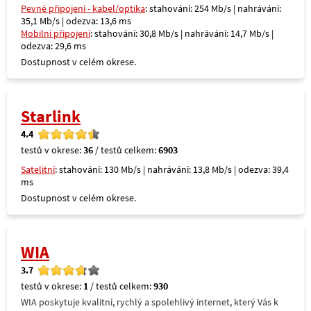
Pevné připojení - kabel/optika
: stahování: 254 Mb/s | nahrávání:
35,1 Mb/s | odezva: 13,6 ms
Mobilní připojení
: stahování: 30,8 Mb/s | nahrávání: 14,7 Mb/s |
odezva: 29,6 ms
Dostupnost v celém okrese.
Starlink
4.4
testů v okrese:
36
/ testů celkem:
6903
Satelitní
: stahování: 130 Mb/s | nahrávání: 13,8 Mb/s | odezva: 39,4
ms
Dostupnost v celém okrese.
WIA
3.7
testů v okrese:
1
/ testů celkem:
930
WIA poskytuje kvalitní, rychlý a spolehlivý internet, který Vás k