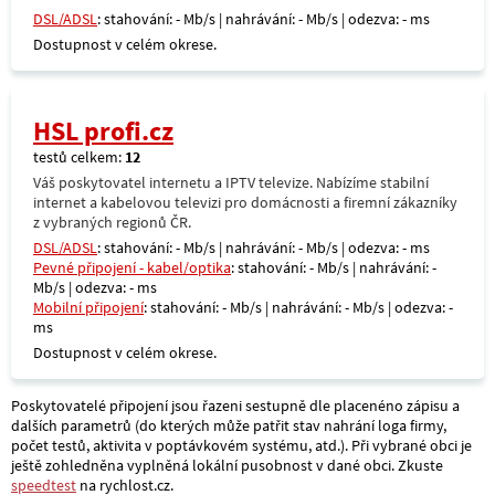
DSL/ADSL
: stahování: - Mb/s | nahrávání: - Mb/s | odezva: - ms
Dostupnost v celém okrese.
HSL profi.cz
testů celkem:
12
Váš poskytovatel internetu a IPTV televize. Nabízíme stabilní
internet a kabelovou televizi pro domácnosti a firemní zákazníky
z vybraných regionů ČR.
DSL/ADSL
: stahování: - Mb/s | nahrávání: - Mb/s | odezva: - ms
Pevné připojení - kabel/optika
: stahování: - Mb/s | nahrávání: -
Mb/s | odezva: - ms
Mobilní připojení
: stahování: - Mb/s | nahrávání: - Mb/s | odezva: -
ms
Dostupnost v celém okrese.
Poskytovatelé připojení jsou řazeni sestupně dle placenéno zápisu a
dalších parametrů (do kterých může patřit stav nahrání loga firmy,
počet testů, aktivita v poptávkovém systému, atd.). Při vybrané obci je
ještě zohledněna vyplněná lokální pusobnost v dané obci. Zkuste
speedtest
na rychlost.cz.