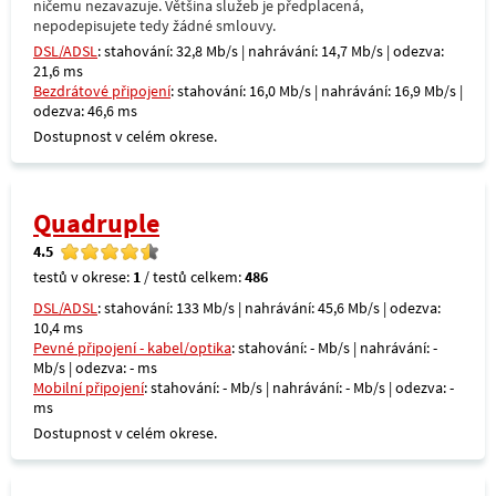
ničemu nezavazuje. Většina služeb je předplacená,
nepodepisujete tedy žádné smlouvy.
DSL/ADSL
: stahování: 32,8 Mb/s | nahrávání: 14,7 Mb/s | odezva:
21,6 ms
Bezdrátové připojení
: stahování: 16,0 Mb/s | nahrávání: 16,9 Mb/s |
odezva: 46,6 ms
Dostupnost v celém okrese.
Quadruple
4.5
testů v okrese:
1
/ testů celkem:
486
DSL/ADSL
: stahování: 133 Mb/s | nahrávání: 45,6 Mb/s | odezva:
10,4 ms
Pevné připojení - kabel/optika
: stahování: - Mb/s | nahrávání: -
Mb/s | odezva: - ms
Mobilní připojení
: stahování: - Mb/s | nahrávání: - Mb/s | odezva: -
ms
Dostupnost v celém okrese.