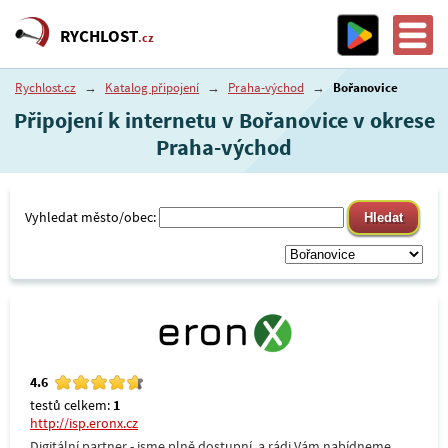
RYCHLOST
.cz
Rychlost.cz
→
Katalog připojení
→
Praha-východ
→
Bořanovice
Připojení k internetu v Bořanovice v okrese
Praha-východ
Vyhledat město/obec:
4.6
testů celkem:
1
http://isp.eronx.cz
Digitální partner - jsme plně dostupní, a rádi Vám nabídneme