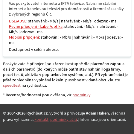
Váš poskytovatel internetu a IPTV televize. Nabízíme stabilní
internet a kabelovou televizi pro domácnosti a firemní zákazníky
z vybraných regionů ČR.
DSL/ADSL
: stahování: - Mb/s | nahrávání: - Mb/s | odezva: - ms
Pevné připojení - kabel/optika
: stahování: - Mb/s | nahrávání: -
Mb/s | odezva: - ms
Mobilní připojení
: stahování: - Mb/s | nahrávání: - Mb/s | odezva: -
ms
Dostupnost v celém okrese.
Poskytovatelé připojení jsou řazeni sestupně dle placenéno zápisu a
dalších parametrů (do kterých může patřit stav nahrání loga firmy,
počet testů, aktivita v poptávkovém systému, atd.). Při vybrané obci je
ještě zohledněna vyplněná lokální pusobnost v dané obci. Zkuste
speedtest
na rychlost.cz.
* Recenze/hodnocení jsou ověřena, viz
podmínky
.
© 2004-2026 Rychlost.cz
, vytvořil a provozuje
Adam Haken
, všechna
práva vyhrazena,
kontakt
,
podmínky užití
.| Informace jsou orientační.