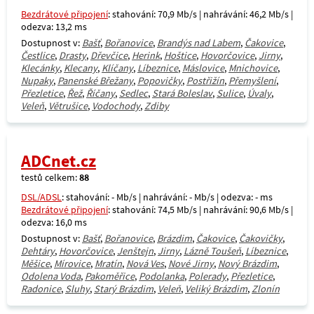
Bezdrátové připojení
: stahování: 70,9 Mb/s | nahrávání: 46,2 Mb/s |
odezva: 13,2 ms
Dostupnost v:
Bašť
,
Bořanovice
,
Brandýs nad Labem
,
Čakovice
,
Čestlice
,
Drasty
,
Dřevčice
,
Herink
,
Hoštice
,
Hovorčovice
,
Jirny
,
Klecánky
,
Klecany
,
Klíčany
,
Líbeznice
,
Máslovice
,
Mnichovice
,
Nupaky
,
Panenské Břežany
,
Popovičky
,
Postřižín
,
Přemyšlení
,
Přezletice
,
Řež
,
Říčany
,
Sedlec
,
Stará Boleslav
,
Sulice
,
Úvaly
,
Veleň
,
Větrušice
,
Vodochody
,
Zdiby
ADCnet.cz
testů celkem:
88
DSL/ADSL
: stahování: - Mb/s | nahrávání: - Mb/s | odezva: - ms
Bezdrátové připojení
: stahování: 74,5 Mb/s | nahrávání: 90,6 Mb/s |
odezva: 16,0 ms
Dostupnost v:
Bašť
,
Bořanovice
,
Brázdim
,
Čakovice
,
Čakovičky
,
Dehtáry
,
Hovorčovice
,
Jenštejn
,
Jirny
,
Lázně Toušeň
,
Líbeznice
,
Měšice
,
Mírovice
,
Mratín
,
Nová Ves
,
Nové Jirny
,
Nový Brázdim
,
Odolena Voda
,
Pakoměřice
,
Podolanka
,
Polerady
,
Přezletice
,
Radonice
,
Sluhy
,
Starý Brázdim
,
Veleň
,
Veliký Brázdim
,
Zlonín