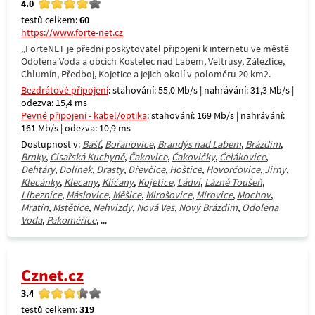
4.0
testů celkem:
60
https://www.forte-net.cz
„ForteNET je přední poskytovatel připojení k internetu ve městě
Odolena Voda a obcích Kostelec nad Labem, Veltrusy, Zálezlice,
Chlumín, Předboj, Kojetice a jejich okolí v poloměru 20 km2.
Bezdrátové připojení
: stahování: 55,0 Mb/s | nahrávání: 31,3 Mb/s |
odezva: 15,4 ms
Pevné připojení - kabel/optika
: stahování: 169 Mb/s | nahrávání:
161 Mb/s | odezva: 10,9 ms
Dostupnost v:
Bašť
,
Bořanovice
,
Brandýs nad Labem
,
Brázdim
,
Brnky
,
Císařská Kuchyně
,
Čakovice
,
Čakovičky
,
Čelákovice
,
Dehtáry
,
Dolínek
,
Drasty
,
Dřevčice
,
Hoštice
,
Hovorčovice
,
Jirny
,
Klecánky
,
Klecany
,
Klíčany
,
Kojetice
,
Ládví
,
Lázně Toušeň
,
Líbeznice
,
Máslovice
,
Měšice
,
Mirošovice
,
Mírovice
,
Mochov
,
Mratín
,
Mstětice
,
Nehvizdy
,
Nová Ves
,
Nový Brázdim
,
Odolena
Voda
,
Pakoměřice
, ...
Cznet.cz
3.4
testů celkem:
319