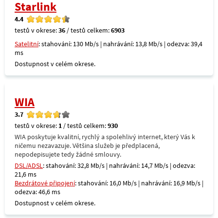
Starlink
4.4
testů v okrese:
36
/ testů celkem:
6903
Satelitní
: stahování: 130 Mb/s | nahrávání: 13,8 Mb/s | odezva: 39,4
ms
Dostupnost v celém okrese.
WIA
3.7
testů v okrese:
1
/ testů celkem:
930
WIA poskytuje kvalitní, rychlý a spolehlivý internet, který Vás k
ničemu nezavazuje. Většina služeb je předplacená,
nepodepisujete tedy žádné smlouvy.
DSL/ADSL
: stahování: 32,8 Mb/s | nahrávání: 14,7 Mb/s | odezva:
21,6 ms
Bezdrátové připojení
: stahování: 16,0 Mb/s | nahrávání: 16,9 Mb/s |
odezva: 46,6 ms
Dostupnost v celém okrese.