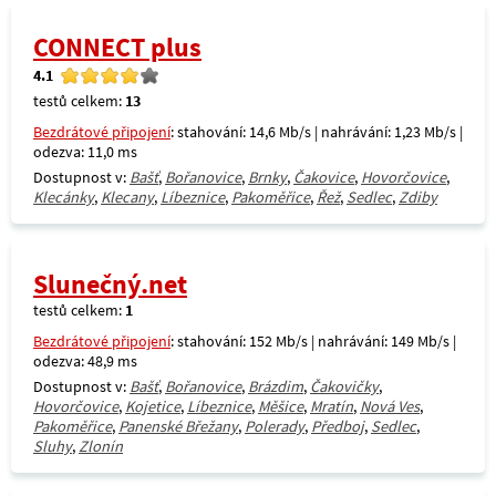
CONNECT plus
4.1
testů celkem:
13
Bezdrátové připojení
: stahování: 14,6 Mb/s | nahrávání: 1,23 Mb/s |
odezva: 11,0 ms
Dostupnost v:
Bašť
,
Bořanovice
,
Brnky
,
Čakovice
,
Hovorčovice
,
Klecánky
,
Klecany
,
Líbeznice
,
Pakoměřice
,
Řež
,
Sedlec
,
Zdiby
Slunečný.net
testů celkem:
1
Bezdrátové připojení
: stahování: 152 Mb/s | nahrávání: 149 Mb/s |
odezva: 48,9 ms
Dostupnost v:
Bašť
,
Bořanovice
,
Brázdim
,
Čakovičky
,
Hovorčovice
,
Kojetice
,
Líbeznice
,
Měšice
,
Mratín
,
Nová Ves
,
Pakoměřice
,
Panenské Břežany
,
Polerady
,
Předboj
,
Sedlec
,
Sluhy
,
Zlonín