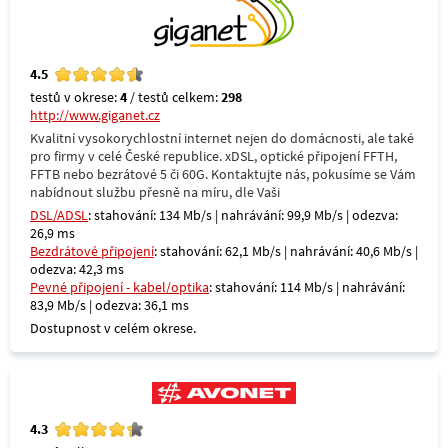
4.5
testů v okrese:
4
/ testů celkem:
298
http://www.giganet.cz
Kvalitní vysokorychlostní internet nejen do domácnosti, ale také
pro firmy v celé České republice. xDSL, optické připojení FFTH,
FFTB nebo bezrátové 5 či 60G. Kontaktujte nás, pokusíme se Vám
nabídnout službu přesně na míru, dle Vaši
DSL/ADSL
: stahování: 134 Mb/s | nahrávání: 99,9 Mb/s | odezva:
26,9 ms
Bezdrátové připojení
: stahování: 62,1 Mb/s | nahrávání: 40,6 Mb/s |
odezva: 42,3 ms
Pevné připojení - kabel/optika
: stahování: 114 Mb/s | nahrávání:
83,9 Mb/s | odezva: 36,1 ms
Dostupnost v celém okrese.
4.3