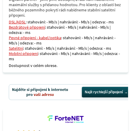
maximální služby s přidanou hodnotou. Pro klienty z oblastí bez
běžného pozemního pokrytí rádi nabídneme stabilní satelitní
připojení.
DSL/ADSL
: stahování: - Mb/s | nahrávání: - Mb/s | odezva: - ms
Bezdrátové připojení
: stahování: - Mb/s | nahrávání: - Mb/s |
odezva: - ms
Pevné připojení - kabel/optika
: stahování: - Mb/s | nahrávání: -
Mb/s | odezva: - ms
Satelitní
: stahování: - Mb/s | nahrávání: - Mb/s | odezva: - ms
Mobilní připojení
: stahování: - Mb/s | nahrávání: - Mb/s | odezva: -
ms
Dostupnost v celém okrese.
Najděte si připojení k internetu
Najít rychlejší připojení
pro
vaši adresu