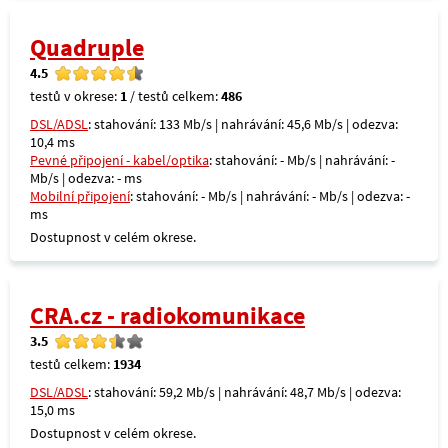
Quadruple
4.5
testů v okrese:
1
/ testů celkem:
486
DSL/ADSL
: stahování: 133 Mb/s | nahrávání: 45,6 Mb/s | odezva:
10,4 ms
Pevné připojení - kabel/optika
: stahování: - Mb/s | nahrávání: -
Mb/s | odezva: - ms
Mobilní připojení
: stahování: - Mb/s | nahrávání: - Mb/s | odezva: -
ms
Dostupnost v celém okrese.
CRA.cz - radiokomunikace
3.5
testů celkem:
1934
DSL/ADSL
: stahování: 59,2 Mb/s | nahrávání: 48,7 Mb/s | odezva:
15,0 ms
Dostupnost v celém okrese.