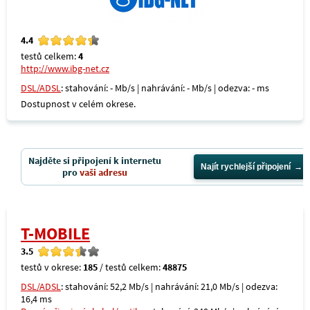
4.4
testů celkem:
4
http://www.ibg-net.cz
DSL/ADSL
: stahování: - Mb/s | nahrávání: - Mb/s | odezva: - ms
Dostupnost v celém okrese.
Najděte si připojení k internetu
Najít rychlejší připojení
pro
vaši adresu
T-MOBILE
3.5
testů v okrese:
185
/ testů celkem:
48875
DSL/ADSL
: stahování: 52,2 Mb/s | nahrávání: 21,0 Mb/s | odezva:
16,4 ms