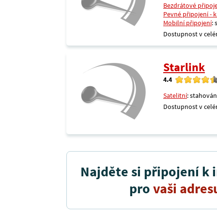
Bezdrátové připoj
Pevné připojení - 
Mobilní připojení
:
Dostupnost v celé
Starlink
4.4
Satelitní
: stahován
Dostupnost v celé
Najděte si připojení k 
pro
vaši adres