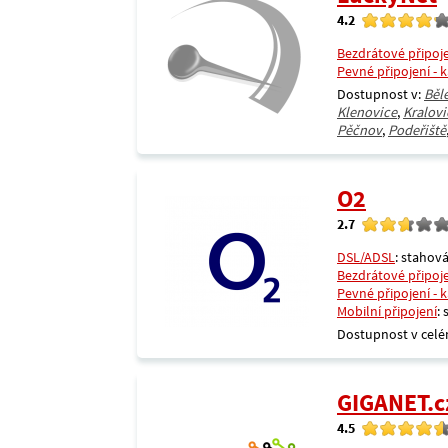
4.2
Bezdrátové připoj
Pevné připojení - 
Dostupnost v:
Běl
Klenovice
,
Kralovi
Pěčnov
,
Podeřiště
O2
2.7
DSL/ADSL
: stahová
Bezdrátové připoj
Pevné připojení - 
Mobilní připojení
:
Dostupnost v celé
GIGANET.c
4.5