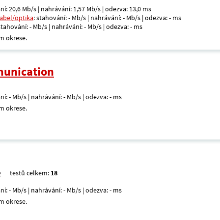
ní: 20,6 Mb/s | nahrávání: 1,57 Mb/s | odezva: 13,0 ms
kabel/optika
: stahování: - Mb/s | nahrávání: - Mb/s | odezva: - ms
 stahování: - Mb/s | nahrávání: - Mb/s | odezva: - ms
m okrese.
unication
ní: - Mb/s | nahrávání: - Mb/s | odezva: - ms
m okrese.
testů celkem:
18
ní: - Mb/s | nahrávání: - Mb/s | odezva: - ms
m okrese.