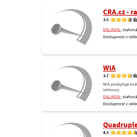
CRA.cz - 
3.5
DSL/ADSL
: stahová
Dostupnost v celé
WIA
3.7
WIA poskytuje kval
smlouvy.
DSL/ADSL
: stahová
Dostupnost v celé
Quadrupl
4.5