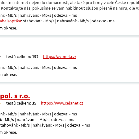
hlostní internet nejen do domácnosti, ale také pro firmy v celé České repub
. Kontaktujte nás, pokusíme se Vám nabídnout službu přesně na míru, dle V
ní: - Mb/s | nahrávání: - Mb/s | odezva: - ms
kabel/optika
: stahování: - Mb/s | nahrávání: - Mb/s | odezva: - ms
m okrese.
testů celkem:
192
https://avonet.cz/
ní: - Mb/s | nahrávání: - Mb/s | odezva: - ms
m okrese.
ol. s r.o.
testů celkem:
35
https://www.celanet.cz
ní: - Mb/s | nahrávání: - Mb/s | odezva: - ms
: - Mb/s | nahrávání: - Mb/s | odezva: - ms
 stahování: - Mb/s | nahrávání: - Mb/s | odezva: - ms
m okrese.