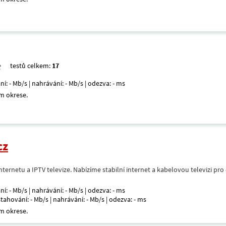
testů celkem:
17
ní: - Mb/s | nahrávání: - Mb/s | odezva: - ms
m okrese.
cz
nternetu a IPTV televize. Nabízíme stabilní internet a kabelovou televizi pr
ní: - Mb/s | nahrávání: - Mb/s | odezva: - ms
 stahování: - Mb/s | nahrávání: - Mb/s | odezva: - ms
m okrese.