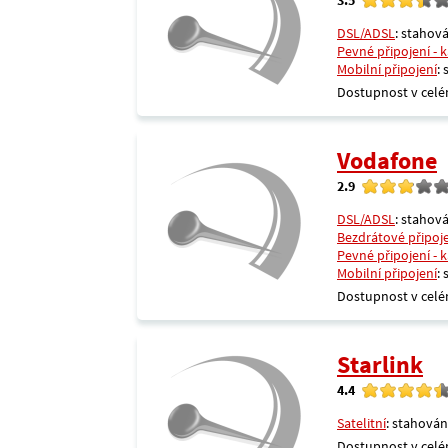
DSL/ADSL
: stahová
Pevné připojení - 
Mobilní připojení
:
Dostupnost v celé
Vodafone
2.9
DSL/ADSL
: stahová
Bezdrátové připoj
Pevné připojení - 
Mobilní připojení
:
Dostupnost v celé
Starlink
4.4
Satelitní
: stahován
Dostupnost v celé