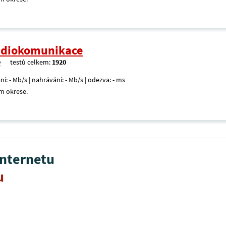
radiokomunikace
testů celkem:
1920
ní: - Mb/s | nahrávání: - Mb/s | odezva: - ms
m okrese.
internetu
u