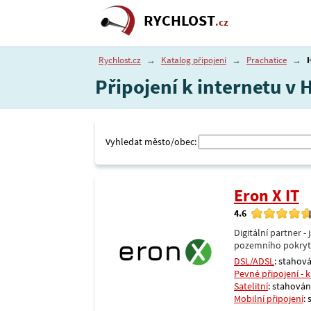
RYCHLOST
.cz
Rychlost.cz
→
Katalog připojení
→
Prachatice
→
Připojení k internetu v 
Vyhledat město/obec:
Eron X IT
4.6
Digitální partner 
pozemního pokrytí 
DSL/ADSL
: stahová
Pevné připojení - 
Satelitní
: stahování
Mobilní připojení
: