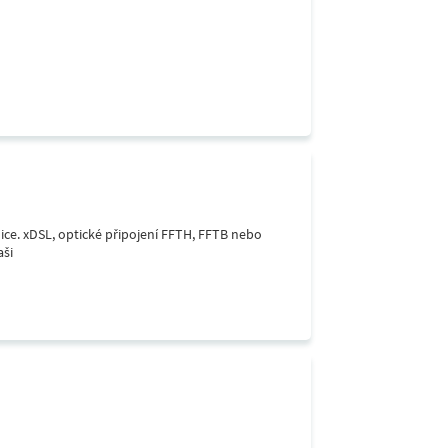
lice. xDSL, optické připojení FFTH, FFTB nebo
aši