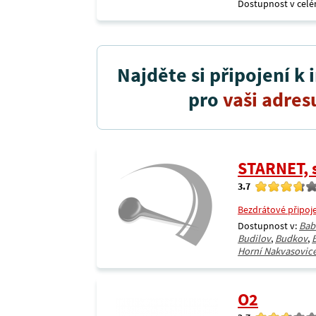
Dostupnost v celé
Najděte si připojení k 
pro
vaši adres
STARNET, s
3.7
Bezdrátové připoj
Dostupnost v:
Bab
Budilov
,
Budkov
,
Horní Nakvasovic
O2