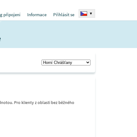
▾
g připojení
Informace
Přihlásit se
e
notou. Pro klienty z oblastí bez běžného