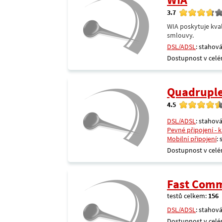
3.7
WIA poskytuje kval
smlouvy.
DSL/ADSL
: stahová
Dostupnost v celé
Quadrupl
4.5
DSL/ADSL
: stahová
Pevné připojení - 
Mobilní připojení
:
Dostupnost v celé
Fast Comm
testů celkem:
156
DSL/ADSL
: stahová
Dostupnost v celé