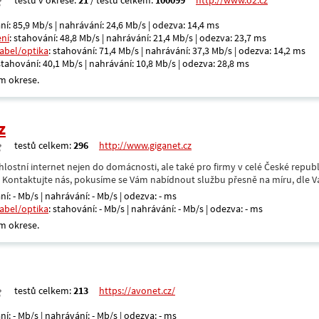
testů v okrese:
21
/ testů celkem:
100099
http://www.o2.cz
ní: 85,9 Mb/s | nahrávání: 24,6 Mb/s | odezva: 14,4 ms
ení
: stahování: 48,8 Mb/s | nahrávání: 21,4 Mb/s | odezva: 23,7 ms
kabel/optika
: stahování: 71,4 Mb/s | nahrávání: 37,3 Mb/s | odezva: 14,2 ms
 stahování: 40,1 Mb/s | nahrávání: 10,8 Mb/s | odezva: 28,8 ms
m okrese.
z
testů celkem:
296
http://www.giganet.cz
hlostní internet nejen do domácnosti, ale také pro firmy v celé České repub
. Kontaktujte nás, pokusíme se Vám nabídnout službu přesně na míru, dle V
ní: - Mb/s | nahrávání: - Mb/s | odezva: - ms
kabel/optika
: stahování: - Mb/s | nahrávání: - Mb/s | odezva: - ms
m okrese.
testů celkem:
213
https://avonet.cz/
ní: - Mb/s | nahrávání: - Mb/s | odezva: - ms