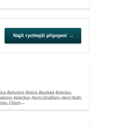
Najít rychlejší připojení
ice
,
Bohunice
,
Bošice
,
Boubská
,
Branišov
,
odonín
,
Holečkov
,
Horní Chrášťany
,
Horní Kožlí
,
inec
,
Chlum
, ...