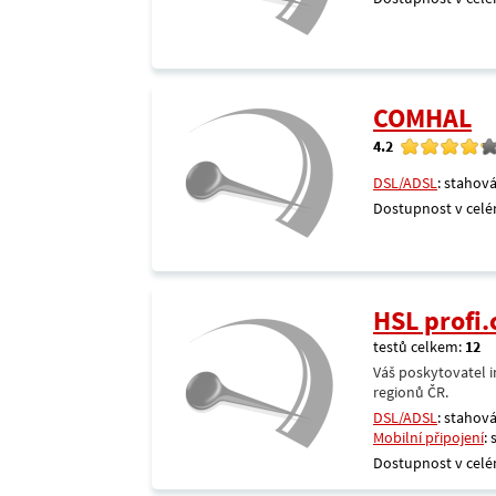
COMHAL
4.2
DSL/ADSL
: stahová
Dostupnost v celé
HSL profi.
testů celkem:
12
Váš poskytovatel i
regionů ČR.
DSL/ADSL
: stahová
Mobilní připojení
:
Dostupnost v celé