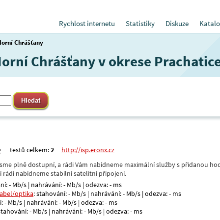
Rychlost internetu
Statistiky
Diskuze
Katalo
Horní Chrášťany
Horní Chrášťany v okrese Prachatic
testů celkem:
2
http://isp.eronx.cz
- jsme plně dostupní, a rádi Vám nabídneme maximální služby s přidanou hod
rádi nabídneme stabilní satelitní připojení.
ní: - Mb/s | nahrávání: - Mb/s | odezva: - ms
kabel/optika
: stahování: - Mb/s | nahrávání: - Mb/s | odezva: - ms
: - Mb/s | nahrávání: - Mb/s | odezva: - ms
 stahování: - Mb/s | nahrávání: - Mb/s | odezva: - ms