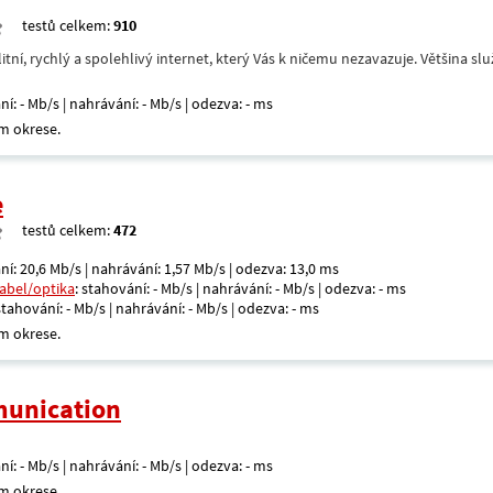
testů celkem:
910
itní, rychlý a spolehlivý internet, který Vás k ničemu nezavazuje. Většina s
ní: - Mb/s | nahrávání: - Mb/s | odezva: - ms
m okrese.
e
testů celkem:
472
ní: 20,6 Mb/s | nahrávání: 1,57 Mb/s | odezva: 13,0 ms
kabel/optika
: stahování: - Mb/s | nahrávání: - Mb/s | odezva: - ms
 stahování: - Mb/s | nahrávání: - Mb/s | odezva: - ms
m okrese.
unication
ní: - Mb/s | nahrávání: - Mb/s | odezva: - ms
m okrese.