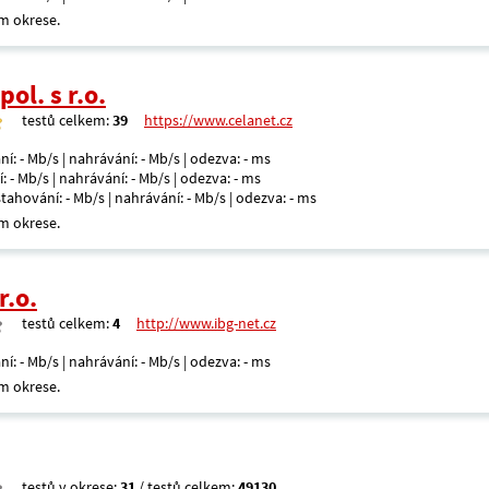
m okrese.
ol. s r.o.
testů celkem:
39
https://www.celanet.cz
ní: - Mb/s | nahrávání: - Mb/s | odezva: - ms
: - Mb/s | nahrávání: - Mb/s | odezva: - ms
 stahování: - Mb/s | nahrávání: - Mb/s | odezva: - ms
m okrese.
r.o.
testů celkem:
4
http://www.ibg-net.cz
ní: - Mb/s | nahrávání: - Mb/s | odezva: - ms
m okrese.
testů v okrese:
31
/ testů celkem:
49130