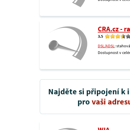
CRA.cz - 
3.5
DSL/ADSL
: stahová
Dostupnost v celé
Najděte si připojení k 
pro
vaši adres
WIA