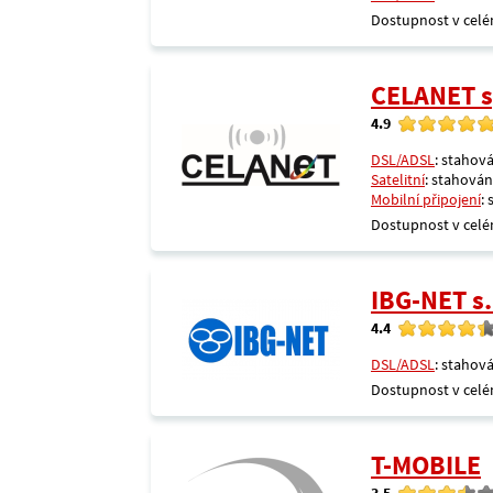
Dostupnost v celé
CELANET sp
4.9
DSL/ADSL
: stahová
Satelitní
: stahování
Mobilní připojení
:
Dostupnost v celé
IBG-NET s.
4.4
DSL/ADSL
: stahová
Dostupnost v celé
T-MOBILE
3.5