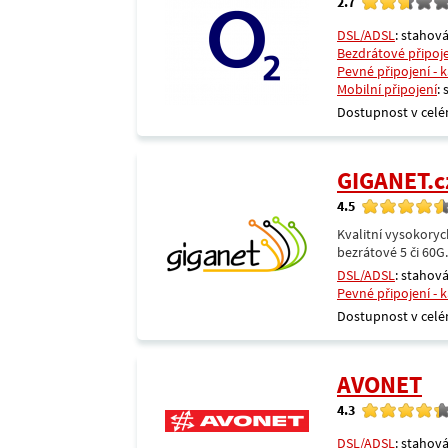
2.7
DSL/ADSL
: stahová
Bezdrátové připoj
Pevné připojení - 
Mobilní připojení
:
Dostupnost v celé
GIGANET.c
4.5
Kvalitní vysokoryc
bezrátové 5 či 60G
DSL/ADSL
: stahová
Pevné připojení - 
Dostupnost v celé
AVONET
4.3
DSL/ADSL
: stahová