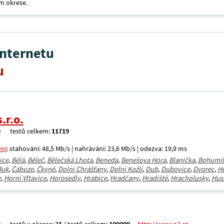
m okrese.
internetu
u
.r.o.
testů celkem:
11719
ení
: stahování: 48,5 Mb/s | nahrávání: 23,6 Mb/s | odezva: 19,9 ms
ice
,
Bělá
,
Běleč
,
Bělečská Lhota
,
Beneda
,
Benešova Hora
,
Blanička
,
Bohumil
Buk
,
Čábuze
,
Čkyně
,
Dolní Chrášťany
,
Dolní Kožlí
,
Dub
,
Dubovice
,
Dvorec
,
H
e
,
Horní Vltavice
,
Horosedly
,
Hrabice
,
Hradčany
,
Hradiště
,
Hracholusky
,
Hus