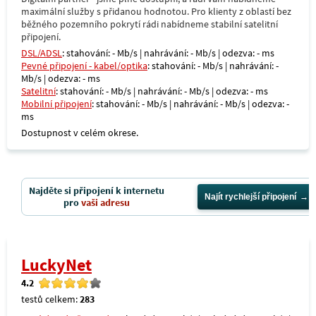
maximální služby s přidanou hodnotou. Pro klienty z oblastí bez
běžného pozemního pokrytí rádi nabídneme stabilní satelitní
připojení.
DSL/ADSL
: stahování: - Mb/s | nahrávání: - Mb/s | odezva: - ms
Pevné připojení - kabel/optika
: stahování: - Mb/s | nahrávání: -
Mb/s | odezva: - ms
Satelitní
: stahování: - Mb/s | nahrávání: - Mb/s | odezva: - ms
Mobilní připojení
: stahování: - Mb/s | nahrávání: - Mb/s | odezva: -
ms
Dostupnost v celém okrese.
Najděte si připojení k internetu
Najít rychlejší připojení
pro
vaši adresu
LuckyNet
4.2
testů celkem:
283