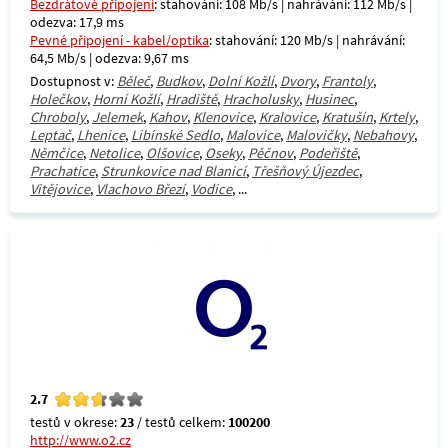
Bezdrátové připojení
: stahování: 108 Mb/s | nahrávání: 112 Mb/s |
odezva: 17,9 ms
Pevné připojení - kabel/optika
: stahování: 120 Mb/s | nahrávání:
64,5 Mb/s | odezva: 9,67 ms
Dostupnost v:
Běleč
,
Budkov
,
Dolní Kožlí
,
Dvory
,
Frantoly
,
Holečkov
,
Horní Kožlí
,
Hradiště
,
Hracholusky
,
Husinec
,
Chroboly
,
Jelemek
,
Kahov
,
Klenovice
,
Kralovice
,
Kratušín
,
Krtely
,
Leptač
,
Lhenice
,
Libínské Sedlo
,
Malovice
,
Malovičky
,
Nebahovy
,
Němčice
,
Netolice
,
Olšovice
,
Oseky
,
Pěčnov
,
Podeřiště
,
Prachatice
,
Strunkovice nad Blanicí
,
Třešňový Újezdec
,
Vitějovice
,
Vlachovo Březí
,
Vodice
, ...
2.7
testů v okrese:
23
/ testů celkem:
100200
http://www.o2.cz