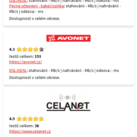
DSL/ADSL
: stahování: - Mb/s | nahrávání: - Mb/s | odezva: - ms
Pevné připojení - kabel/optika
: stahování: - Mb/s | nahrávání: -
Mb/s | odezva: - ms
Dostupnost v celém okrese.
4.3
testů celkem:
193
https://avonet.cz/
DSL/ADSL
: stahování: - Mb/s | nahrávání: - Mb/s | odezva: - ms
Dostupnost v celém okrese.
4.9
testů celkem:
38
https://www.celanet.cz