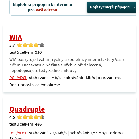
Najděte si připojení k internetu
Najít rychlejší připojení
pro
vaši adresu
WIA
3.7
testů celkem:
930
WIA poskytuje kvalitní, rychlý a spolehlivý internet, který Vás k
ničemu nezavazuje. Většina služeb je předplacená,
nepodepisujete tedy žádné smlouvy.
DSL/ADSL
: stahování: - Mb/s | nahrávání: - Mb/s | odezva: - ms
Dostupnost v celém okrese.
Quadruple
4.5
testů celkem:
486
DSL/ADSL
: stahování: 20,6 Mb/s | nahrávání: 1,57 Mb/s | odezva:
13,0 ms