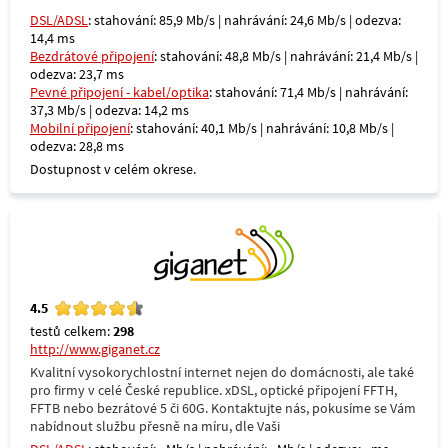
DSL/ADSL
: stahování: 85,9 Mb/s | nahrávání: 24,6 Mb/s | odezva:
14,4 ms
Bezdrátové připojení
: stahování: 48,8 Mb/s | nahrávání: 21,4 Mb/s |
odezva: 23,7 ms
Pevné připojení - kabel/optika
: stahování: 71,4 Mb/s | nahrávání:
37,3 Mb/s | odezva: 14,2 ms
Mobilní připojení
: stahování: 40,1 Mb/s | nahrávání: 10,8 Mb/s |
odezva: 28,8 ms
Dostupnost v celém okrese.
4.5
testů celkem:
298
http://www.giganet.cz
Kvalitní vysokorychlostní internet nejen do domácnosti, ale také
pro firmy v celé České republice. xDSL, optické připojení FFTH,
FFTB nebo bezrátové 5 či 60G. Kontaktujte nás, pokusíme se Vám
nabídnout službu přesně na míru, dle Vaši