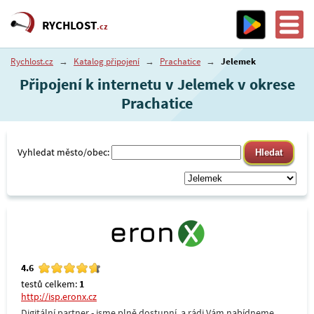
RYCHLOST
.cz
Rychlost.cz
→
Katalog připojení
→
Prachatice
→
Jelemek
Připojení k internetu v Jelemek v okrese
Prachatice
Vyhledat město/obec:
4.6
testů celkem:
1
http://isp.eronx.cz
Digitální partner - jsme plně dostupní, a rádi Vám nabídneme