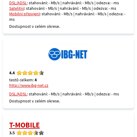
DSL/ADSL
: stahování: - Mb/s | nahrávání: - Mb/s | odezva: - ms
Satelitní
: stahování: - Mb/s | nahrávání: - Mb/s | odezva: - ms
Mobilní připojení
: stahování: - Mb/s | nahrávání: - Mb/s | odezva: -
ms
Dostupnost v celém okrese.
4.4
testů celkem:
4
http://www.ibg-net.cz
DSL/ADSL
: stahování: - Mb/s | nahrávání: - Mb/s | odezva: - ms
Dostupnost v celém okrese.
T-MOBILE
3.5