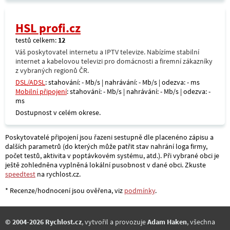
HSL profi.cz
testů celkem:
12
Váš poskytovatel internetu a IPTV televize. Nabízíme stabilní
internet a kabelovou televizi pro domácnosti a firemní zákazníky
z vybraných regionů ČR.
DSL/ADSL
: stahování: - Mb/s | nahrávání: - Mb/s | odezva: - ms
Mobilní připojení
: stahování: - Mb/s | nahrávání: - Mb/s | odezva: -
ms
Dostupnost v celém okrese.
Poskytovatelé připojení jsou řazeni sestupně dle placenéno zápisu a
dalších parametrů (do kterých může patřit stav nahrání loga firmy,
počet testů, aktivita v poptávkovém systému, atd.). Při vybrané obci je
ještě zohledněna vyplněná lokální pusobnost v dané obci. Zkuste
speedtest
na rychlost.cz.
* Recenze/hodnocení jsou ověřena, viz
podmínky
.
© 2004-2026 Rychlost.cz
, vytvořil a provozuje
Adam Haken
, všechna