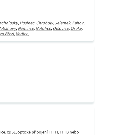
acholusky
,
Husinec
,
Chroboly
,
Jelemek
,
Kahov
,
ebahovy
,
Němčice
,
Netolice
,
Olšovice
,
Oseky
,
vo Březí
,
Vodice
, ...
lice. xDSL, optické připojení FFTH, FFTB nebo