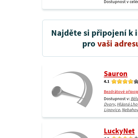
Dostupnost v celé
Najděte si připojení k 
pro
vaši adres
Sauron
4.1
Bezdrátové připoj
Dostupnost v:
Běl
Dvory
,
Hlásná Lho
Lipovice
,
Nebaho
LuckyNet