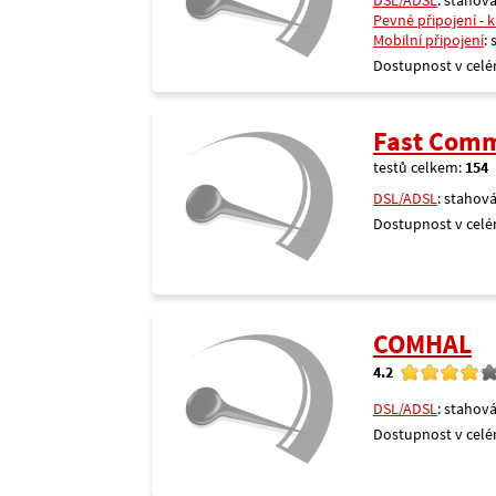
DSL/ADSL
: stahová
Pevné připojení - 
Mobilní připojení
:
Dostupnost v celé
Fast Comm
testů celkem:
154
DSL/ADSL
: stahová
Dostupnost v celé
COMHAL
4.2
DSL/ADSL
: stahová
Dostupnost v celé