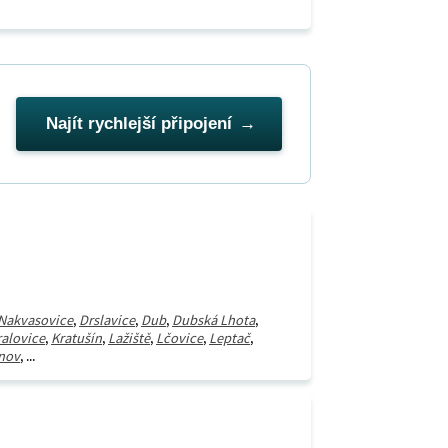
Najít rychlejší připojení
 Nakvasovice
,
Drslavice
,
Dub
,
Dubská Lhota
,
ralovice
,
Kratušín
,
Lažiště
,
Lčovice
,
Leptač
,
nov
, ...