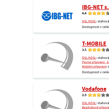
IBG-NET s.
4.4
DSL/ADSL
: stahová
Dostupnost v celé
T-MOBILE
3.5
DSL/ADSL
: stahová
Pevné připojení - 
Mobilní připojení
:
Dostupnost v celé
Vodafone
2.9
DSL/ADSL
: stahová
Bezdrátové připoj