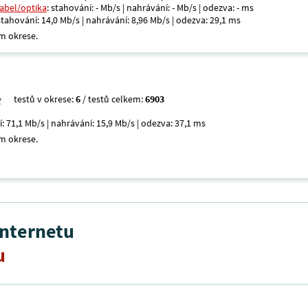
kabel/optika
: stahování: - Mb/s | nahrávání: - Mb/s | odezva: - ms
 stahování: 14,0 Mb/s | nahrávání: 8,96 Mb/s | odezva: 29,1 ms
m okrese.
testů v okrese:
6
/ testů celkem:
6903
í: 71,1 Mb/s | nahrávání: 15,9 Mb/s | odezva: 37,1 ms
m okrese.
internetu
u