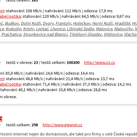
testů celkem:
283
ení
: stahování: 108 Mb/s | nahrávání: 112 Mb/s | odezva: 17,9 ms
kabel/optika
: stahování: 120 Mb/s | nahrávání: 64,5 Mb/s | odezva: 9,67 ms
eč
,
Budkov
,
Dolní Kožlí
,
Dvory
,
Frantoly
,
Holečkov
,
Horní Kožlí
,
Hradiště
,
Hr
ce
,
Kratušín
,
Krtely
,
Leptač
,
Lhenice
,
Libínské Sedlo
,
Malovice
,
Malovičky
,
N
,
Prachatice
,
Strunkovice nad Blanicí
,
Třešňový Újezdec
,
Vitějovice
,
Vlacho
testů v okrese:
23
/ testů celkem:
100200
http://www.o2.cz
ní: 85,9 Mb/s | nahrávání: 24,6 Mb/s | odezva: 14,4 ms
ení
: stahování: 48,8 Mb/s | nahrávání: 21,4 Mb/s | odezva: 23,7 ms
kabel/optika
: stahování: 71,4 Mb/s | nahrávání: 37,3 Mb/s | odezva: 14,2 ms
 stahování: 40,1 Mb/s | nahrávání: 10,8 Mb/s | odezva: 28,8 ms
m okrese.
z
testů celkem:
298
http://www.giganet.cz
hlostní internet nejen do domácnosti, ale také pro firmy v celé České repub