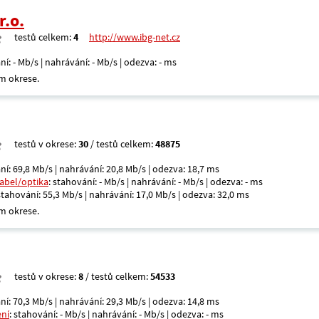
r.o.
testů celkem:
4
http://www.ibg-net.cz
ní: - Mb/s | nahrávání: - Mb/s | odezva: - ms
m okrese.
testů v okrese:
30
/ testů celkem:
48875
ní: 69,8 Mb/s | nahrávání: 20,8 Mb/s | odezva: 18,7 ms
kabel/optika
: stahování: - Mb/s | nahrávání: - Mb/s | odezva: - ms
 stahování: 55,3 Mb/s | nahrávání: 17,0 Mb/s | odezva: 32,0 ms
m okrese.
testů v okrese:
8
/ testů celkem:
54533
ní: 70,3 Mb/s | nahrávání: 29,3 Mb/s | odezva: 14,8 ms
ení
: stahování: - Mb/s | nahrávání: - Mb/s | odezva: - ms