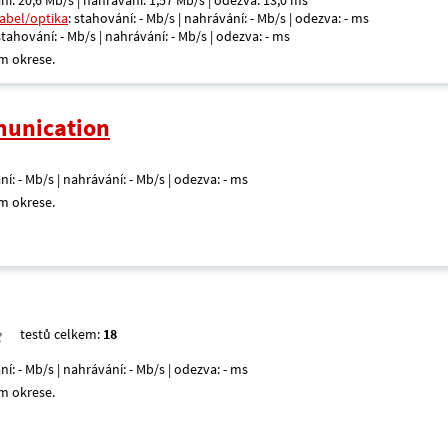
ní: 20,6 Mb/s | nahrávání: 1,57 Mb/s | odezva: 13,0 ms
kabel/optika
: stahování: - Mb/s | nahrávání: - Mb/s | odezva: - ms
 stahování: - Mb/s | nahrávání: - Mb/s | odezva: - ms
m okrese.
unication
ní: - Mb/s | nahrávání: - Mb/s | odezva: - ms
m okrese.
testů celkem:
18
ní: - Mb/s | nahrávání: - Mb/s | odezva: - ms
m okrese.