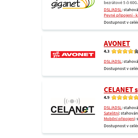
bezrátové 5 či 60G
DSL/ADSL
: stahová
Pevné připojení - 
Dostupnost v celé
AVONET
4.3
DSL/ADSL
: stahová
Dostupnost v celé
CELANET sp
4.9
DSL/ADSL
: stahová
Satelitní
: stahování
Mobilní připojení
:
Dostupnost v celé