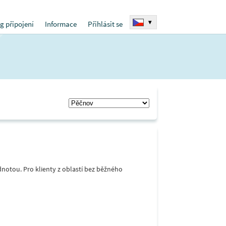
▾
g připojení
Informace
Přihlásit se
notou. Pro klienty z oblastí bez běžného