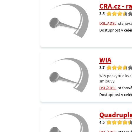
CRA.cz - 
3.5
DSL/ADSL
: stahová
Dostupnost v celé
WIA
3.7
WIA poskytuje kval
smlouvy.
DSL/ADSL
: stahová
Dostupnost v celé
Quadrupl
4.5