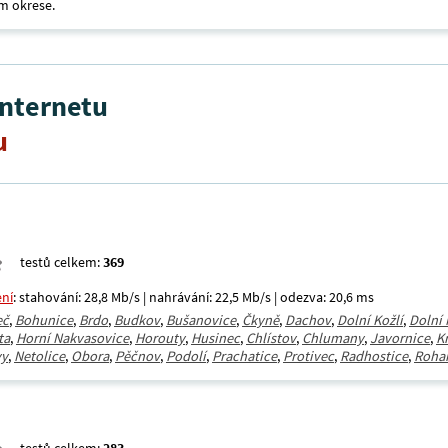
m okrese.
internetu
u
testů celkem:
369
ení
: stahování: 28,8 Mb/s | nahrávání: 22,5 Mb/s | odezva: 20,6 ms
eč
,
Bohunice
,
Brdo
,
Budkov
,
Bušanovice
,
Čkyně
,
Dachov
,
Dolní Kožlí
,
Dolní
ta
,
Horní Nakvasovice
,
Horouty
,
Husinec
,
Chlístov
,
Chlumany
,
Javornice
,
K
vy
,
Netolice
,
Obora
,
Pěčnov
,
Podolí
,
Prachatice
,
Protivec
,
Radhostice
,
Roha