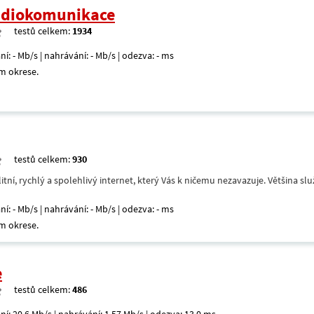
radiokomunikace
testů celkem:
1934
ní: - Mb/s | nahrávání: - Mb/s | odezva: - ms
m okrese.
testů celkem:
930
itní, rychlý a spolehlivý internet, který Vás k ničemu nezavazuje. Většina s
ní: - Mb/s | nahrávání: - Mb/s | odezva: - ms
m okrese.
e
testů celkem:
486