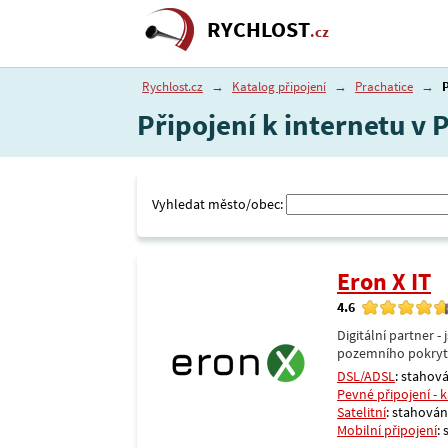
RYCHLOST
.cz
Rychlost.cz
→
Katalog připojení
→
Prachatice
→
Připojení k internetu v 
Vyhledat město/obec:
Eron X IT
4.6
Digitální partner 
pozemního pokrytí 
DSL/ADSL
: stahová
Pevné připojení - 
Satelitní
: stahování
Mobilní připojení
: