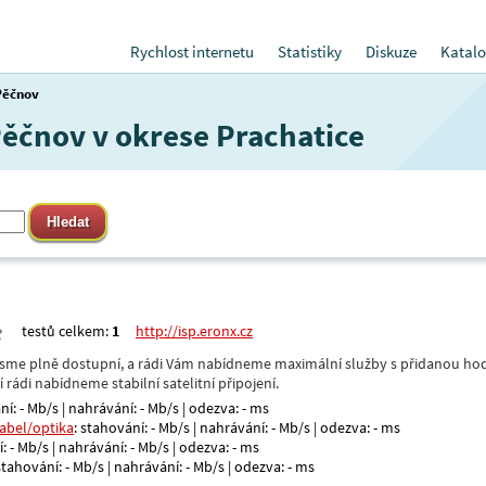
Rychlost internetu
Statistiky
Diskuze
Katalo
Pěčnov
Pěčnov v okrese Prachatice
testů celkem:
1
http://isp.eronx.cz
- jsme plně dostupní, a rádi Vám nabídneme maximální služby s přidanou hod
rádi nabídneme stabilní satelitní připojení.
ní: - Mb/s | nahrávání: - Mb/s | odezva: - ms
kabel/optika
: stahování: - Mb/s | nahrávání: - Mb/s | odezva: - ms
: - Mb/s | nahrávání: - Mb/s | odezva: - ms
 stahování: - Mb/s | nahrávání: - Mb/s | odezva: - ms