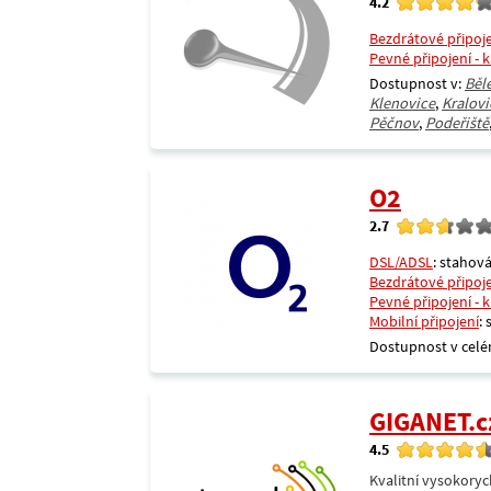
4.2
Bezdrátové připoj
Pevné připojení - 
Dostupnost v:
Běl
Klenovice
,
Kralovi
Pěčnov
,
Podeřiště
O2
2.7
DSL/ADSL
: stahová
Bezdrátové připoj
Pevné připojení - 
Mobilní připojení
:
Dostupnost v celé
GIGANET.c
4.5
Kvalitní vysokoryc