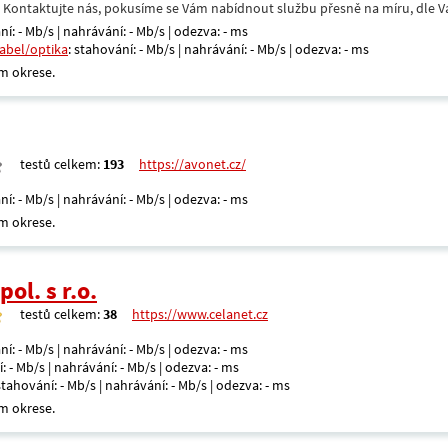
. Kontaktujte nás, pokusíme se Vám nabídnout službu přesně na míru, dle V
ní: - Mb/s | nahrávání: - Mb/s | odezva: - ms
kabel/optika
: stahování: - Mb/s | nahrávání: - Mb/s | odezva: - ms
m okrese.
testů celkem:
193
https://avonet.cz/
ní: - Mb/s | nahrávání: - Mb/s | odezva: - ms
m okrese.
ol. s r.o.
testů celkem:
38
https://www.celanet.cz
ní: - Mb/s | nahrávání: - Mb/s | odezva: - ms
: - Mb/s | nahrávání: - Mb/s | odezva: - ms
 stahování: - Mb/s | nahrávání: - Mb/s | odezva: - ms
m okrese.