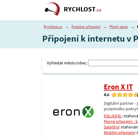
RYCHLOST
.cz
Rychlost.cz
→
Katalog připojení
→
Plzeň-sever
→
Připojení k internetu v 
Vyhledat město/obec:
Eron X IT
4.6
Digitální partner 
pozemního pokrytí 
DSL/ADSL
: stahová
Pevné připojení - 
Satelitní
: stahování
Mobilní připojení
: