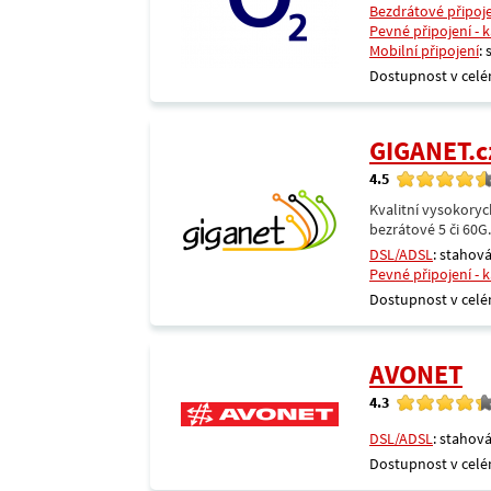
Bezdrátové připoj
Pevné připojení - 
Mobilní připojení
:
Dostupnost v celé
GIGANET.c
4.5
Kvalitní vysokoryc
bezrátové 5 či 60G
DSL/ADSL
: stahová
Pevné připojení - 
Dostupnost v celé
AVONET
4.3
DSL/ADSL
: stahová
Dostupnost v celé