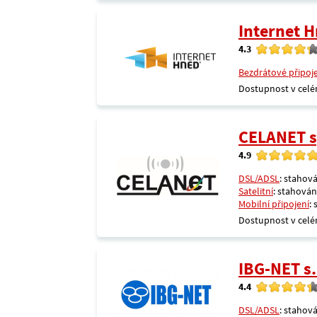
Internet 
4.3
Bezdrátové připoj
Dostupnost v celé
CELANET sp
4.9
DSL/ADSL
: stahová
Satelitní
: stahování
Mobilní připojení
:
Dostupnost v celé
IBG-NET s.
4.4
DSL/ADSL
: stahová