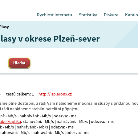
Rychlost internetu
Statistiky
Diskuze
Katalo
Plasy
Plasy v okrese Plzeň-sever
testů celkem:
1
http://isp.eronx.cz
- jsme plně dostupní, a rádi Vám nabídneme maximální služby s přidanou hod
rádi nabídneme stabilní satelitní připojení.
ní: - Mb/s | nahrávání: - Mb/s | odezva: - ms
kabel/optika
: stahování: - Mb/s | nahrávání: - Mb/s | odezva: - ms
: - Mb/s | nahrávání: - Mb/s | odezva: - ms
 stahování: - Mb/s | nahrávání: - Mb/s | odezva: - ms