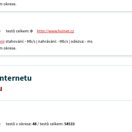
m okrese.
testů celkem:
0
http://www.holnet.cz
ení
: stahování: - Mb/s | nahrávání: - Mb/s | odezva: - ms
m okrese.
internetu
u
testů v okrese:
48
/ testů celkem:
54533