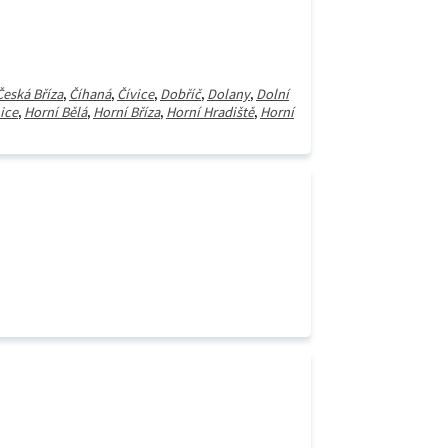
Česká Bříza
,
Číhaná
,
Čívice
,
Dobříč
,
Dolany
,
Dolní
ice
,
Horní Bělá
,
Horní Bříza
,
Horní Hradiště
,
Horní