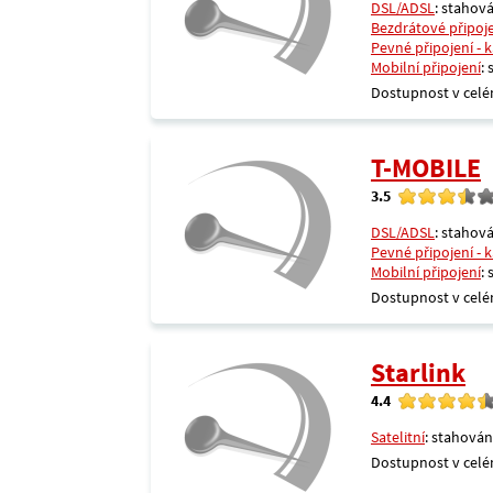
DSL/ADSL
: stahová
Bezdrátové připoj
Pevné připojení - 
Mobilní připojení
:
Dostupnost v celé
T-MOBILE
3.5
DSL/ADSL
: stahová
Pevné připojení - 
Mobilní připojení
:
Dostupnost v celé
Starlink
4.4
Satelitní
: stahován
Dostupnost v celé