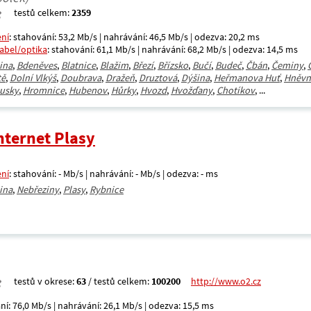
testů celkem:
2359
ení
: stahování: 53,2 Mb/s | nahrávání: 46,5 Mb/s | odezva: 20,2 ms
kabel/optika
: stahování: 61,1 Mb/s | nahrávání: 68,2 Mb/s | odezva: 14,5 ms
ina
,
Bdeněves
,
Blatnice
,
Blažim
,
Březí
,
Břízsko
,
Bučí
,
Budeč
,
Čbán
,
Čeminy
,
tě
,
Dolní Vlkýš
,
Doubrava
,
Dražeň
,
Druztová
,
Dýšina
,
Heřmanova Huť
,
Hněvn
usky
,
Hromnice
,
Hubenov
,
Hůrky
,
Hvozd
,
Hvožďany
,
Chotíkov
, ...
nternet Plasy
ení
: stahování: - Mb/s | nahrávání: - Mb/s | odezva: - ms
ina
,
Nebřeziny
,
Plasy
,
Rybnice
testů v okrese:
63
/ testů celkem:
100200
http://www.o2.cz
ní: 76,0 Mb/s | nahrávání: 26,1 Mb/s | odezva: 15,5 ms