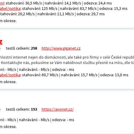
ení
: stahování: 36,5 Mb/s | nahrávání: 14,1 Mb/s | odezva: 24,4 ms
kabel/optika
: stahování: 125 Mb/s | nahrávání: 83,7 Mb/s | odezva: 15,3 ms
 stahování: 20,2 Mb/s | nahrávání: 11,1 Mb/s | odezva: 29,7 ms
m okrese.
z
testů celkem:
298
http://www.giganet.cz
hlostní internet nejen do domácnosti, ale také pro firmy v celé České repub
. Kontaktujte nás, pokusíme se Vám nabídnout službu přesně na míru, dle V
ní: - Mb/s | nahrávání: - Mb/s | odezva: - ms
kabel/optika
: stahování: 69,7 Mb/s | nahrávání: 15,7 Mb/s | odezva: 13,0 ms
m okrese.
testů celkem:
193
https://avonet.cz/
ní: - Mb/s | nahrávání: - Mb/s | odezva: - ms
m okrese.