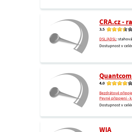
CRA.cz - 
3.5
DSL/ADSL
: stahová
Dostupnost v celé
Quantcom
4.0
Bezdrátové připoj
Pevné připojení - 
Dostupnost v celé
WIA