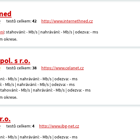
Hned
testů celkem:
42
http://www.internethned.cz
ení
: stahování: - Mb/s | nahrávání: - Mb/s | odezva: - ms
m okrese.
ol. s r.o.
testů celkem:
38
https://www.celanet.cz
ní: - Mb/s | nahrávání: - Mb/s | odezva: - ms
: - Mb/s | nahrávání: - Mb/s | odezva: - ms
 stahování: - Mb/s | nahrávání: - Mb/s | odezva: - ms
m okrese.
r.o.
testů celkem:
4
http://www.ibg-net.cz
ní: - Mb/s | nahrávání: - Mb/s | odezva: - ms