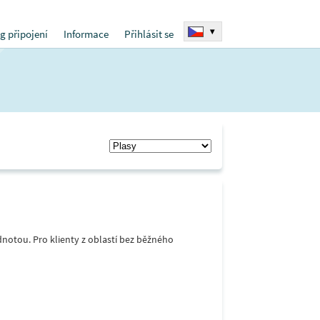
▾
g připojení
Informace
Přihlásit se
notou. Pro klienty z oblastí bez běžného