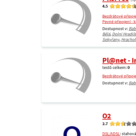
4.5
Bezdrátové připoj
Pevné připojení - 
Dostupnost v:
Bab
Bělá
,
Dolní Hradiš
Sekyřany
,
Hrachol
Pl@net - I
testů celkem:
0
Bezdrátové připoj
Dostupnost v:
Bab
O2
2.7
DSL/ADSL
: stahová