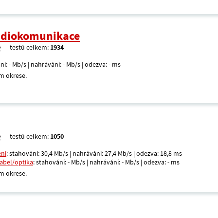
radiokomunikace
testů celkem:
1934
ní: - Mb/s | nahrávání: - Mb/s | odezva: - ms
m okrese.
testů celkem:
1050
ení
: stahování: 30,4 Mb/s | nahrávání: 27,4 Mb/s | odezva: 18,8 ms
kabel/optika
: stahování: - Mb/s | nahrávání: - Mb/s | odezva: - ms
m okrese.