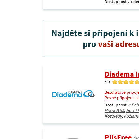
Dostupnost v celé
Najděte si připojení k 
pro
vaši adres
Diadema In
4.7
Bezdrátové připoj
Pevné připojení - 
Dostupnost v:
Bab
Horní Bělá
,
Horní 
Kozojedy
,
Kožlany
PilsFree
(s