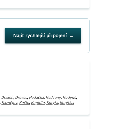
Najít rychlejší připojení
,
Dražeň
,
Dřevec
,
Hadačka
,
Hedčany
,
Hodyně
,
,
Kaznějov
,
Kočín
,
Kopidlo
,
Koryta
,
Korýtka
,