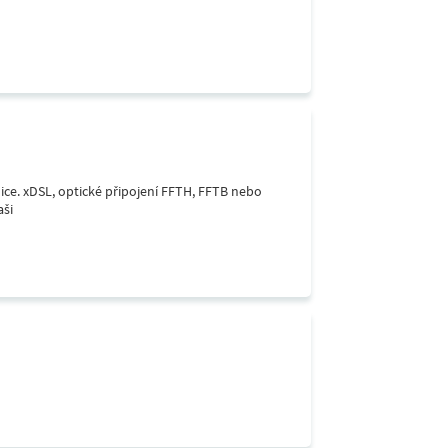
lice. xDSL, optické připojení FFTH, FFTB nebo
aši