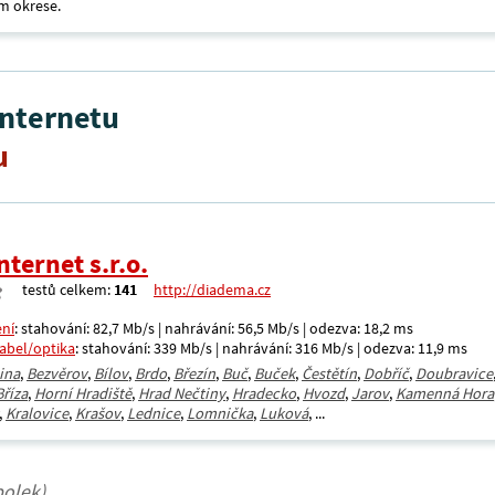
m okrese.
internetu
u
ternet s.r.o.
testů celkem:
141
http://diadema.cz
ení
: stahování: 82,7 Mb/s | nahrávání: 56,5 Mb/s | odezva: 18,2 ms
kabel/optika
: stahování: 339 Mb/s | nahrávání: 316 Mb/s | odezva: 11,9 ms
ina
,
Bezvěrov
,
Bílov
,
Brdo
,
Březín
,
Buč
,
Buček
,
Čestětín
,
Dobříč
,
Doubravice
Bříza
,
Horní Hradiště
,
Hrad Nečtiny
,
Hradecko
,
Hvozd
,
Jarov
,
Kamenná Hora
,
Kralovice
,
Krašov
,
Lednice
,
Lomnička
,
Luková
, ...
polek)