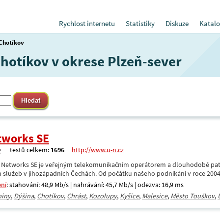
Rychlost internetu
Statistiky
Diskuze
Katalo
Chotíkov
Chotíkov v okrese Plzeň-sever
tworks SE
testů celkem:
1696
http://www.u-n.cz
 Networks SE je veřejným telekomunikačním operátorem a dlouhodobě patř
 služeb v jihozápadních Čechách. Od počátku našeho podnikání v roce 200
ení
: stahování: 48,9 Mb/s | nahrávání: 45,7 Mb/s | odezva: 16,9 ms
iny
,
Dýšina
,
Chotíkov
,
Chrást
,
Kozolupy
,
Kyšice
,
Malesice
,
Město Touškov
,