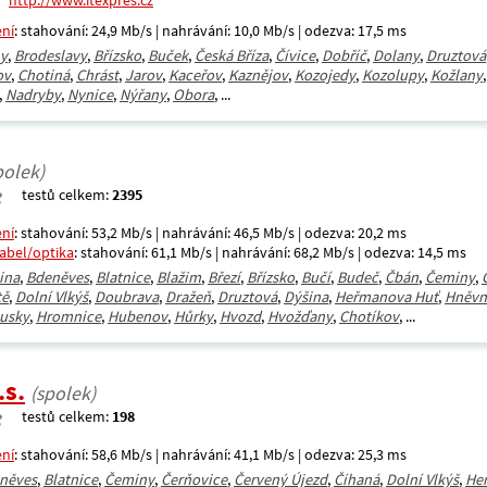
http://www.itexpres.cz
ení
: stahování: 24,9 Mb/s | nahrávání: 10,0 Mb/s | odezva: 17,5 ms
y
,
Brodeslavy
,
Břízsko
,
Buček
,
Česká Bříza
,
Čívice
,
Dobříč
,
Dolany
,
Druztová
ov
,
Chotiná
,
Chrást
,
Jarov
,
Kaceřov
,
Kaznějov
,
Kozojedy
,
Kozolupy
,
Kožlany
,
Nadryby
,
Nynice
,
Nýřany
,
Obora
, ...
polek)
testů celkem:
2395
ení
: stahování: 53,2 Mb/s | nahrávání: 46,5 Mb/s | odezva: 20,2 ms
kabel/optika
: stahování: 61,1 Mb/s | nahrávání: 68,2 Mb/s | odezva: 14,5 ms
ina
,
Bdeněves
,
Blatnice
,
Blažim
,
Březí
,
Břízsko
,
Bučí
,
Budeč
,
Čbán
,
Čeminy
,
tě
,
Dolní Vlkýš
,
Doubrava
,
Dražeň
,
Druztová
,
Dýšina
,
Heřmanova Huť
,
Hněvn
usky
,
Hromnice
,
Hubenov
,
Hůrky
,
Hvozd
,
Hvožďany
,
Chotíkov
, ...
.s.
(spolek)
testů celkem:
198
ení
: stahování: 58,6 Mb/s | nahrávání: 41,1 Mb/s | odezva: 25,3 ms
něves
,
Blatnice
,
Čeminy
,
Čerňovice
,
Červený Újezd
,
Číhaná
,
Dolní Vlkýš
,
He