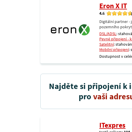
Eron X IT
4.6
Digitální partner 
pozemního pokrytí 
DSL/ADSL
: stahová
Pevné připojení - 
Satelitní
: stahování
Mobilní připojení
:
Dostupnost v celé
Najděte si připojení k 
pro
vaši adres
ITexpres