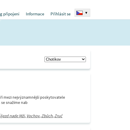
▾
g připojení
Informace
Přihlásit se
í mezi nejvýznamnější poskytovatele
4 se snažíme nab
Újezd nade Mží
,
Vochov
,
Zbůch
,
Zruč