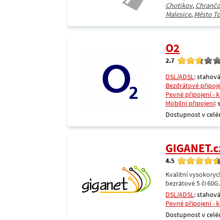
Chotíkov
,
Chrančo
Malesice
,
Město T
O2
2.7
DSL/ADSL
: stahová
Bezdrátové připoj
Pevné připojení - 
Mobilní připojení
:
Dostupnost v celé
GIGANET.c
4.5
Kvalitní vysokoryc
bezrátové 5 či 60G
DSL/ADSL
: stahová
Pevné připojení - 
Dostupnost v celé