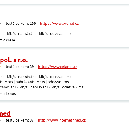
testů celkem:
250
https://www.avonet.cz
ní: - Mb/s | nahrávání: - Mb/s | odezva: - ms
m okrese.
ol. s r.o.
testů celkem:
39
https://www.celanet.cz
ní: - Mb/s | nahrávání: - Mb/s | odezva: - ms
: - Mb/s | nahrávání: - Mb/s | odezva: - ms
 stahování: - Mb/s | nahrávání: - Mb/s | odezva: - ms
m okrese.
Hned
testů celkem:
37
http://www.internethned.cz