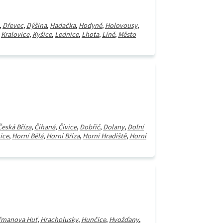
,
Dřevec
,
Dýšina
,
Hadačka
,
Hodyně
,
Holovousy
,
,
Kralovice
,
Kyšice
,
Lednice
,
Lhota
,
Líně
,
Město
Česká Bříza
,
Číhaná
,
Čívice
,
Dobříč
,
Dolany
,
Dolní
ice
,
Horní Bělá
,
Horní Bříza
,
Horní Hradiště
,
Horní
řmanova Huť
,
Hracholusky
,
Hunčice
,
Hvožďany
,