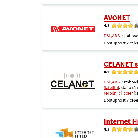
AVONET
4.3
DSL/ADSL
: stahová
Dostupnost v celé
CELANET sp
4.9
DSL/ADSL
: stahová
Satelitní
: stahování
Mobilní připojení
:
Dostupnost v celé
Internet 
4.3