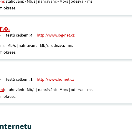
ení
: stahování: - Mb/s | nahrávání: - Mb/s | odezva: - ms
m okrese.
r.o.
testů celkem:
4
http://www.ibg-net.cz
ní: - Mb/s | nahrávání: - Mb/s | odezva: - ms
m okrese.
testů celkem:
1
http://www.holnet.cz
ení
: stahování: - Mb/s | nahrávání: - Mb/s | odezva: - ms
m okrese.
internetu