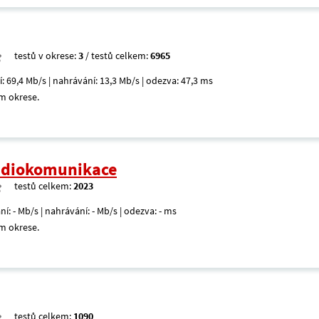
testů v okrese:
3
/ testů celkem:
6965
í: 69,4 Mb/s | nahrávání: 13,3 Mb/s | odezva: 47,3 ms
m okrese.
radiokomunikace
testů celkem:
2023
ní: - Mb/s | nahrávání: - Mb/s | odezva: - ms
m okrese.
testů celkem:
1090