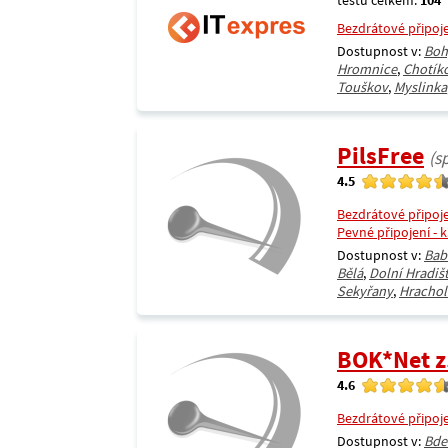
testů celkem:
104
Bezdrátové připoj
Dostupnost v:
Boh
Hromnice
,
Chotík
Touškov
,
Myslinka
PilsFree
(s
4.5
Bezdrátové připoj
Pevné připojení - 
Dostupnost v:
Bab
Bělá
,
Dolní Hradiš
Sekyřany
,
Hrachol
BOK*Net z
4.6
Bezdrátové připoj
Dostupnost v:
Bde