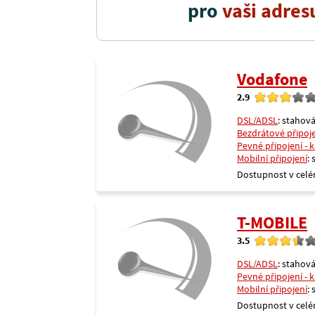
pro
vaši adres
Vodafone
2.9
DSL/ADSL
: stahová
Bezdrátové připoj
Pevné připojení - 
Mobilní připojení
:
Dostupnost v celé
T-MOBILE
3.5
DSL/ADSL
: stahová
Pevné připojení - 
Mobilní připojení
:
Dostupnost v celé