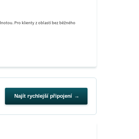
notou. Pro klienty z oblastí bez běžného
Najít rychlejší připojení