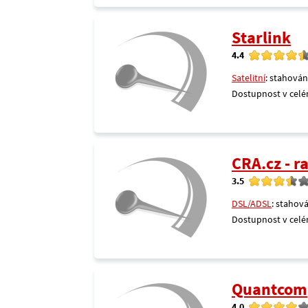
Starlink
4.4
Satelitní
: stahován
Dostupnost v celé
CRA.cz - 
3.5
DSL/ADSL
: stahová
Dostupnost v celé
Quantcom
4.0