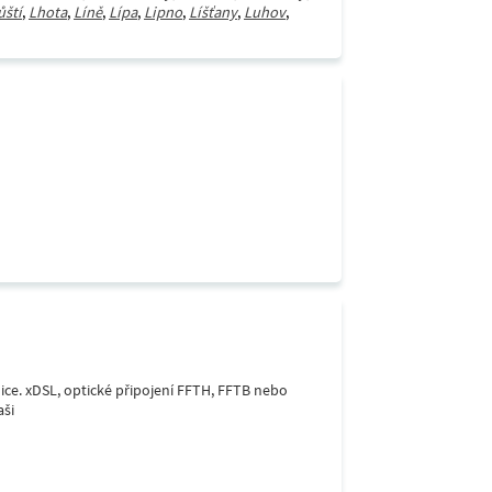
ůští
,
Lhota
,
Líně
,
Lípa
,
Lipno
,
Líšťany
,
Luhov
,
lice. xDSL, optické připojení FFTH, FFTB nebo
aši