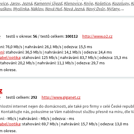
vice
,
Jarov
,
Jezná
,
Kamenný Újezd
,
Klenovice
,
Kníje
,
Košetice
,
Kozolupy
,
K
ouškov
,
Myslinka
,
Náklov
,
Nová Huť
,
Nová Jezná
,
Nový Dvůr
,
Nýřany
, ...
testů v okrese:
56
/ testů celkem:
100112
http://www.o2.cz
ní: 76,0 Mb/s | nahrávání: 26,1 Mb/s | odezva: 15,5 ms
ení
: stahování: 36,5 Mb/s | nahrávání: 14,1 Mb/s | odezva: 24,4 ms
kabel/optika
: stahování: 125 Mb/s | nahrávání: 83,7 Mb/s | odezva: 15,3 ms
 stahování: 20,2 Mb/s | nahrávání: 11,1 Mb/s | odezva: 29,7 ms
m okrese.
z
testů celkem:
292
http://www.giganet.cz
hlostní internet nejen do domácnosti, ale také pro firmy v celé České repub
. Kontaktujte nás, pokusíme se Vám nabídnout službu přesně na míru, dle V
ní: - Mb/s | nahrávání: - Mb/s | odezva: - ms
kabel/optika
: stahování: 69,7 Mb/s | nahrávání: 15,7 Mb/s | odezva: 13,0 ms
m okrese.