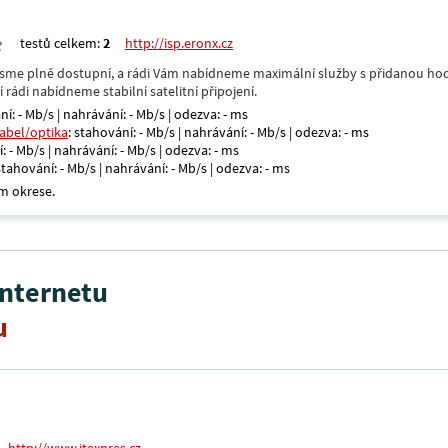
testů celkem:
2
http://isp.eronx.cz
- jsme plně dostupní, a rádi Vám nabídneme maximální služby s přidanou hod
rádi nabídneme stabilní satelitní připojení.
ní: - Mb/s | nahrávání: - Mb/s | odezva: - ms
kabel/optika
: stahování: - Mb/s | nahrávání: - Mb/s | odezva: - ms
: - Mb/s | nahrávání: - Mb/s | odezva: - ms
 stahování: - Mb/s | nahrávání: - Mb/s | odezva: - ms
m okrese.
internetu
u