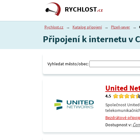
RYCHLOST
.cz
Rychlost.cz
→
Katalog připojení
→
Plzeň-sever
→
Připojení k internetu v 
Vyhledat město/obec:
United Ne
4.5
Společnost United
telekomunikačních
Bezdrátové připoj
Dostupnost v:
Čem