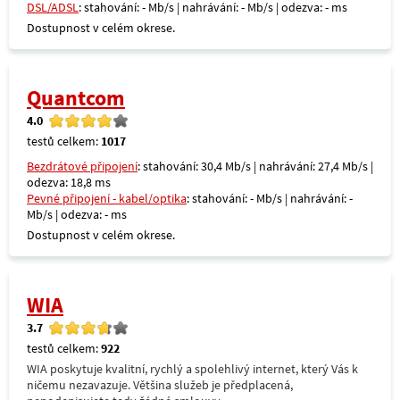
DSL/ADSL
: stahování: - Mb/s | nahrávání: - Mb/s | odezva: - ms
Dostupnost v celém okrese.
Quantcom
4.0
testů celkem:
1017
Bezdrátové připojení
: stahování: 30,4 Mb/s | nahrávání: 27,4 Mb/s |
odezva: 18,8 ms
Pevné připojení - kabel/optika
: stahování: - Mb/s | nahrávání: -
Mb/s | odezva: - ms
Dostupnost v celém okrese.
WIA
3.7
testů celkem:
922
WIA poskytuje kvalitní, rychlý a spolehlivý internet, který Vás k
ničemu nezavazuje. Většina služeb je předplacená,