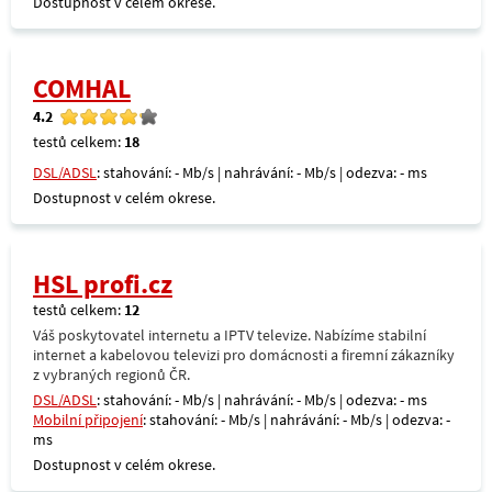
Dostupnost v celém okrese.
COMHAL
4.2
testů celkem:
18
DSL/ADSL
: stahování: - Mb/s | nahrávání: - Mb/s | odezva: - ms
Dostupnost v celém okrese.
HSL profi.cz
testů celkem:
12
Váš poskytovatel internetu a IPTV televize. Nabízíme stabilní
internet a kabelovou televizi pro domácnosti a firemní zákazníky
z vybraných regionů ČR.
DSL/ADSL
: stahování: - Mb/s | nahrávání: - Mb/s | odezva: - ms
Mobilní připojení
: stahování: - Mb/s | nahrávání: - Mb/s | odezva: -
ms
Dostupnost v celém okrese.