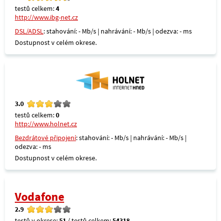
testů celkem:
4
http://www.ibg-net.cz
DSL/ADSL
: stahování: - Mb/s | nahrávání: - Mb/s | odezva: - ms
Dostupnost v celém okrese.
3.0
testů celkem:
0
http://www.holnet.cz
Bezdrátové připojení
: stahování: - Mb/s | nahrávání: - Mb/s |
odezva: - ms
Dostupnost v celém okrese.
Vodafone
2.9
testů v okrese:
51
/ testů celkem:
54318