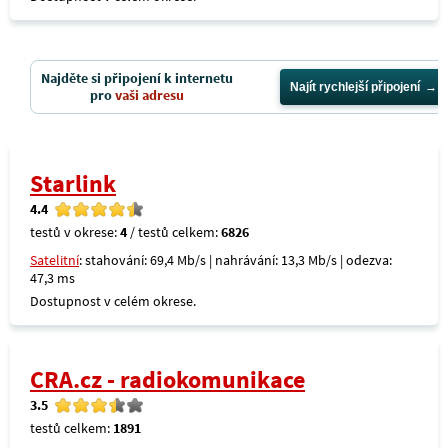
Najděte si připojení k internetu
Najít rychlejší připojení
pro
vaši adresu
Starlink
4.4
testů v okrese:
4
/ testů celkem:
6826
Satelitní
: stahování: 69,4 Mb/s | nahrávání: 13,3 Mb/s | odezva:
47,3 ms
Dostupnost v celém okrese.
CRA.cz - radiokomunikace
3.5
testů celkem:
1891