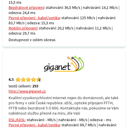
15,5 ms
Bezdrátové připojení
: stahování: 36,5 Mb/s | nahrávání: 14,1 Mb/s |
odezva: 24,4 ms
Pevné připojení - kabel/optika
: stahování: 125 Mb/s | nahrávání:
83,7 Mb/s | odezva: 15,3 ms
Mobilní připojení
: stahování: 20,2 Mb/s | nahrávání: 11,1 Mb/s |
odezva: 29,7 ms
Dostupnost v celém okrese.
4.5
testů celkem:
293
http://www.giganet.cz
Kvalitní vysokorychlostní internet nejen do domácnosti, ale také
pro firmy v celé České republice. xDSL, optické připojení FFTH,
FFTB nebo bezrátové 5 či 60G. Kontaktujte nás, pokusíme se Vám
nabídnout službu přesně na míru, dle Vaši
DSL/ADSL
: stahování: - Mb/s | nahrávání: - Mb/s | odezva: - ms
Pevné připojení - kabel/optika
: stahování: 69,7 Mb/s | nahrávání: