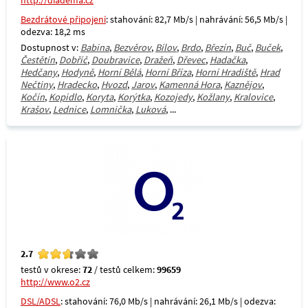
http://diadema.cz
Bezdrátové připojení
: stahování: 82,7 Mb/s | nahrávání: 56,5 Mb/s |
odezva: 18,2 ms
Dostupnost v:
Babina
,
Bezvěrov
,
Bílov
,
Brdo
,
Březín
,
Buč
,
Buček
,
Čestětín
,
Dobříč
,
Doubravice
,
Dražeň
,
Dřevec
,
Hadačka
,
Hedčany
,
Hodyně
,
Horní Bělá
,
Horní Bříza
,
Horní Hradiště
,
Hrad
Nečtiny
,
Hradecko
,
Hvozd
,
Jarov
,
Kamenná Hora
,
Kaznějov
,
Kočín
,
Kopidlo
,
Koryta
,
Korýtka
,
Kozojedy
,
Kožlany
,
Kralovice
,
Krašov
,
Lednice
,
Lomnička
,
Luková
, ...
2.7
testů v okrese:
72
/ testů celkem:
99659
http://www.o2.cz
DSL/ADSL
: stahování: 76,0 Mb/s | nahrávání: 26,1 Mb/s | odezva: