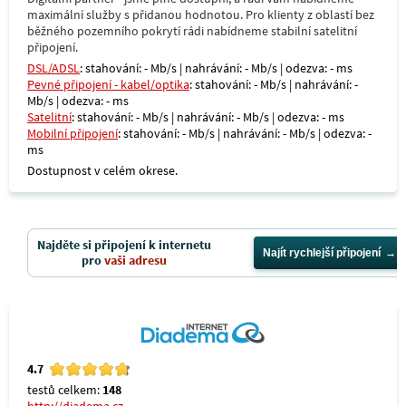
maximální služby s přidanou hodnotou. Pro klienty z oblastí bez
běžného pozemního pokrytí rádi nabídneme stabilní satelitní
připojení.
DSL/ADSL
: stahování: - Mb/s | nahrávání: - Mb/s | odezva: - ms
Pevné připojení - kabel/optika
: stahování: - Mb/s | nahrávání: -
Mb/s | odezva: - ms
Satelitní
: stahování: - Mb/s | nahrávání: - Mb/s | odezva: - ms
Mobilní připojení
: stahování: - Mb/s | nahrávání: - Mb/s | odezva: -
ms
Dostupnost v celém okrese.
Najděte si připojení k internetu
Najít rychlejší připojení
pro
vaši adresu
4.7
testů celkem:
148