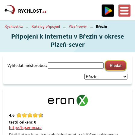
RYCHLOST
.cz
Rychlost.cz
→
Katalog připojení
→
Plzeň-sever
→
Březín
Připojení k internetu v Březín v okrese
Plzeň-sever
Vyhledat město/obec:
4.6
testů celkem:
0
http://isp.eronx.cz
Digitální partner - jsme plně dostupní, a rádi Vám nabídneme