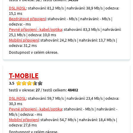
DSL/ADSL
: stahování: 81,2 Mb/s | nahrávání: 38,9 Mb/s | odezva:
15,1 ms
Bezdrátové připojení
: stahování: - Mb/s | nahrávání: - Mb/s |
odezva: - ms
Pevné připojení - kabel/optika
: stahování: 83,3 Mb/s | nahrávání:
25,1 Mb/s | odezva: 10,0 ms
Mobilní připojení
: stahování: 24,2 Mb/s | nahrávání: 13,7 Mb/s |
odezva: 31,2 ms
Dostupnost v celém okrese.
T-MOBILE
3.5
testů v okrese:
27
/ testů celkem:
48402
DSL/ADSL
: stahování: 59,7 Mb/s | nahrávání: 23,4 Mb/s | odezva:
30,3 ms
Pevné připojení - kabel/optika
: stahování: - Mb/s | nahrávání: -
Mb/s | odezva: - ms
Mobilní připojení
: stahování: 54,7 Mb/s | nahrávání: 18,4 Mb/s |
odezva: 27,6 ms
Dostupnost v celém okrese.