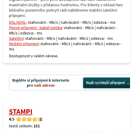
maximální služby s přidanou hodnotou. Pro klienty z oblastí bez
běžného pozemního pokrytí rádi nabídneme stabilní satelitní
připojení.
DSL/ADSL
: stahování: - Mb/s | nahrávání: - Mb/s | odezva: - ms
Pevné připojení - kabel/optika
: stahování: - Mb/s | nahrávání: -
Mb/s | odezva: - ms
Satelitní
: stahování: - Mb/s | nahrávání: - Mb/s | odezva: - ms
Mobilní připojení
: stahování: - Mb/s | nahrávání: - Mb/s | odezva: -
ms
Dostupnost v celém okrese.
Najděte si připojení k internetu
Najít rychlejší připojení
pro
vaši adresu
STAMPI
4.5
testů celkem:
211