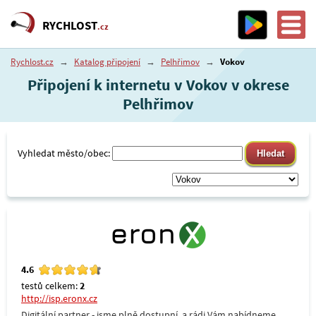
RYCHLOST
.cz
Rychlost.cz
→
Katalog připojení
→
Pelhřimov
→
Vokov
Připojení k internetu v Vokov v okrese
Pelhřimov
Vyhledat město/obec:
4.6
testů celkem:
2
http://isp.eronx.cz
Digitální partner - jsme plně dostupní, a rádi Vám nabídneme