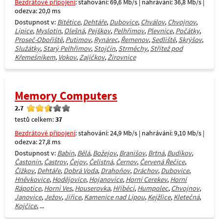
Bezdrátové připojení
: stahování: 69,6 Mb/s | nahrávání: 36,8 Mb/s |
odezva: 20,0 ms
Dostupnost v:
Bitětice
,
Dehtáře
,
Dubovice
,
Chválov
,
Chvojnov
,
Lipice
,
Myslotín
,
Olešná
,
Pejškov
,
Pelhřimov
,
Plevnice
,
Počátky
,
Proseč-Obořiště
,
Putimov
,
Rynárec
,
Řemenov
,
Sedliště
,
Skrýšov
,
Služátky
,
Starý Pelhřimov
,
Stojčín
,
Strměchy
,
Střítež pod
Křemešníkem
,
Vokov
,
Zajíčkov
,
Žirovnice
Memory Computers
2.7
testů celkem:
37
Bezdrátové připojení
: stahování: 24,9 Mb/s | nahrávání: 9,10 Mb/s |
odezva: 27,8 ms
Dostupnost v:
Babín
,
Bělá
,
Božejov
,
Branišov
,
Brtná
,
Budíkov
,
Častonín
,
Častrov
,
Čejov
,
Čelistná
,
Černov
,
Červená Řečice
,
Čížkov
,
Dehtáře
,
Dobrá Voda
,
Drahoňov
,
Dráchov
,
Dubovice
,
Hněvkovice
,
Hodějovice
,
Hojanovice
,
Horní Cerekev
,
Horní
Rápotice
,
Horní Ves
,
Houserovka
,
Hříběcí
,
Humpolec
,
Chvojnov
,
Janovice
,
Ježov
,
Jiřice
,
Kamenice nad Lipou
,
Kejžlice
,
Kletečná
,
Kojčice
, ...