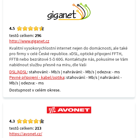
4.5
testů celkem:
296
http://www.giganet.cz
Kvalitní vysokorychlostní internet nejen do domácnosti, ale také
pro firmy v celé České republice. xDSL, optické připojení FFTH,
FFTB nebo bezrátové 5 či 60G. Kontaktujte nás, pokusíme se Vám
nabídnout službu přesně na míru, dle Vaši
DSL/ADSL
: stahování: - Mb/s | nahrávání: - Mb/s | odezva: - ms
Pevné připojení - kabel/optika
: stahování: - Mb/s | nahrávání: -
Mb/s | odezva: - ms
Dostupnost v celém okrese.
4.3
testů celkem:
213
https://avonet.cz/