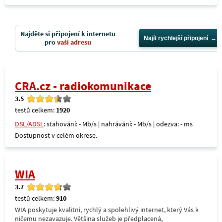
Najděte si připojení k internetu
Najít rychlejší připojení
pro
vaši adresu
CRA.cz - radiokomunikace
3.5
testů celkem:
1920
DSL/ADSL
: stahování: - Mb/s | nahrávání: - Mb/s | odezva: - ms
Dostupnost v celém okrese.
WIA
3.7
testů celkem:
910
WIA poskytuje kvalitní, rychlý a spolehlivý internet, který Vás k
ničemu nezavazuje. Většina služeb je předplacená,