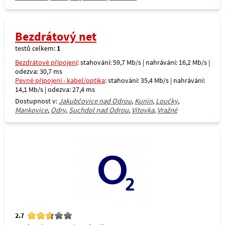
Bezdrátový net
testů celkem:
1
Bezdrátové připojení
: stahování: 59,7 Mb/s | nahrávání: 16,2 Mb/s |
odezva: 30,7 ms
Pevné připojení - kabel/optika
: stahování: 35,4 Mb/s | nahrávání:
14,1 Mb/s | odezva: 27,4 ms
Dostupnost v:
Jakubčovice nad Odrou
,
Kunín
,
Loučky
,
Mankovice
,
Odry
,
Suchdol nad Odrou
,
Vítovka
,
Vražné
2.7