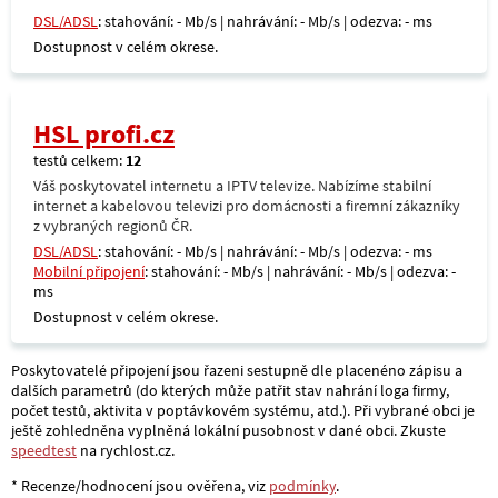
DSL/ADSL
: stahování: - Mb/s | nahrávání: - Mb/s | odezva: - ms
Dostupnost v celém okrese.
HSL profi.cz
testů celkem:
12
Váš poskytovatel internetu a IPTV televize. Nabízíme stabilní
internet a kabelovou televizi pro domácnosti a firemní zákazníky
z vybraných regionů ČR.
DSL/ADSL
: stahování: - Mb/s | nahrávání: - Mb/s | odezva: - ms
Mobilní připojení
: stahování: - Mb/s | nahrávání: - Mb/s | odezva: -
ms
Dostupnost v celém okrese.
Poskytovatelé připojení jsou řazeni sestupně dle placenéno zápisu a
dalších parametrů (do kterých může patřit stav nahrání loga firmy,
počet testů, aktivita v poptávkovém systému, atd.). Při vybrané obci je
ještě zohledněna vyplněná lokální pusobnost v dané obci. Zkuste
speedtest
na rychlost.cz.
* Recenze/hodnocení jsou ověřena, viz
podmínky
.