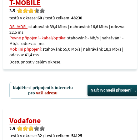
T-MOBILE
3.5
testů v okrese:
60
/ testů celkem:
48230
DSL/ADSL
: stahování: 39,4 Mb/s | nahrávání: 16,6 Mb/s | odezva:
22,5 ms
Pevné připojení - kabel/optika
: stahování: - Mb/s | nahrávání: -
Mb/s | odezva: - ms
Mobilní připojení
: stahování: 55,0 Mb/s | nahrávání: 18,3 Mb/s |
odezva: 41,4 ms
Dostupnost v celém okrese.
Najděte si připojení k internetu
Najít rychlejší připojení
pro
vaši adresu
Vodafone
2.9
testů v okrese:
32
/ testů celkem:
54125