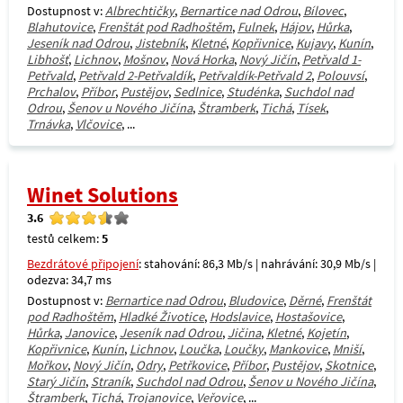
Dostupnost v:
Albrechtičky
,
Bernartice nad Odrou
,
Bílovec
,
Blahutovice
,
Frenštát pod Radhoštěm
,
Fulnek
,
Hájov
,
Hůrka
,
Jeseník nad Odrou
,
Jistebník
,
Kletné
,
Kopřivnice
,
Kujavy
,
Kunín
,
Libhošť
,
Lichnov
,
Mošnov
,
Nová Horka
,
Nový Jičín
,
Petřvald 1-
Petřvald
,
Petřvald 2-Petřvaldík
,
Petřvaldík-Petřvald 2
,
Polouvsí
,
Prchalov
,
Příbor
,
Pustějov
,
Sedlnice
,
Studénka
,
Suchdol nad
Odrou
,
Šenov u Nového Jičína
,
Štramberk
,
Tichá
,
Tísek
,
Trnávka
,
Vlčovice
, ...
Winet Solutions
3.6
testů celkem:
5
Bezdrátové připojení
: stahování: 86,3 Mb/s | nahrávání: 30,9 Mb/s |
odezva: 34,7 ms
Dostupnost v:
Bernartice nad Odrou
,
Bludovice
,
Děrné
,
Frenštát
pod Radhoštěm
,
Hladké Životice
,
Hodslavice
,
Hostašovice
,
Hůrka
,
Janovice
,
Jeseník nad Odrou
,
Jičina
,
Kletné
,
Kojetín
,
Kopřivnice
,
Kunín
,
Lichnov
,
Loučka
,
Loučky
,
Mankovice
,
Mniší
,
Mořkov
,
Nový Jičín
,
Odry
,
Petřkovice
,
Příbor
,
Pustějov
,
Skotnice
,
Starý Jičín
,
Straník
,
Suchdol nad Odrou
,
Šenov u Nového Jičína
,
Štramberk
,
Tichá
,
Trojanovice
,
Veřovice
, ...