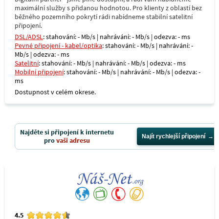
maximální služby s přidanou hodnotou. Pro klienty z oblastí bez
běžného pozemního pokrytí rádi nabídneme stabilní satelitní
připojení.
DSL/ADSL
: stahování: - Mb/s | nahrávání: - Mb/s | odezva: - ms
Pevné připojení - kabel/optika
: stahování: - Mb/s | nahrávání: -
Mb/s | odezva: - ms
Satelitní
: stahování: - Mb/s | nahrávání: - Mb/s | odezva: - ms
Mobilní připojení
: stahování: - Mb/s | nahrávání: - Mb/s | odezva: -
ms
Dostupnost v celém okrese.
Najděte si připojení k internetu
Najít rychlejší připojení
pro
vaši adresu
4.5