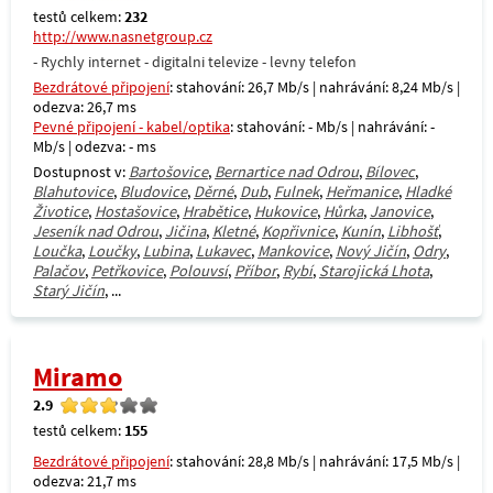
testů celkem:
232
http://www.nasnetgroup.cz
- Rychly internet - digitalni televize - levny telefon
Bezdrátové připojení
: stahování: 26,7 Mb/s | nahrávání: 8,24 Mb/s |
odezva: 26,7 ms
Pevné připojení - kabel/optika
: stahování: - Mb/s | nahrávání: -
Mb/s | odezva: - ms
Dostupnost v:
Bartošovice
,
Bernartice nad Odrou
,
Bílovec
,
Blahutovice
,
Bludovice
,
Děrné
,
Dub
,
Fulnek
,
Heřmanice
,
Hladké
Životice
,
Hostašovice
,
Hrabětice
,
Hukovice
,
Hůrka
,
Janovice
,
Jeseník nad Odrou
,
Jičina
,
Kletné
,
Kopřivnice
,
Kunín
,
Libhošť
,
Loučka
,
Loučky
,
Lubina
,
Lukavec
,
Mankovice
,
Nový Jičín
,
Odry
,
Palačov
,
Petřkovice
,
Polouvsí
,
Příbor
,
Rybí
,
Starojická Lhota
,
Starý Jičín
, ...
Miramo
2.9
testů celkem:
155
Bezdrátové připojení
: stahování: 28,8 Mb/s | nahrávání: 17,5 Mb/s |
odezva: 21,7 ms