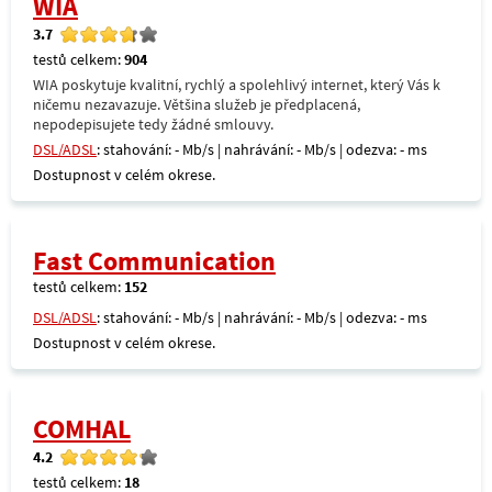
WIA
3.7
testů celkem:
904
WIA poskytuje kvalitní, rychlý a spolehlivý internet, který Vás k
ničemu nezavazuje. Většina služeb je předplacená,
nepodepisujete tedy žádné smlouvy.
DSL/ADSL
: stahování: - Mb/s | nahrávání: - Mb/s | odezva: - ms
Dostupnost v celém okrese.
Fast Communication
testů celkem:
152
DSL/ADSL
: stahování: - Mb/s | nahrávání: - Mb/s | odezva: - ms
Dostupnost v celém okrese.
COMHAL
4.2
testů celkem:
18