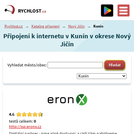
RYCHLOST
.cz
Rychlost.cz
→
Katalog připojení
→
Nový Jičín
→
Kunín
Připojení k internetu v Kunín v okrese Nový
Jičín
Vyhledat město/obec:
4.6
testů celkem:
0
http://isp.eronx.cz
Digitální partner - jsme plně dostupní, a rádi Vám nabídneme