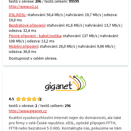
testů v okrese:
206
/ testů celkem:
99599
http://www.o2.cz
DSL/ADSL
: stahování: 56,4 Mb/s | nahrávání: 19,7 Mb/s | odezva:
19,0 ms
Bezdrátové připojení
: stahování: 41,6 Mb/s | nahrávání: 13,7 Mb/s |
odezva: 32,4 ms
Pevné připojení - kabel/optika
: stahování: 137 Mb/s | nahrávání:
108 Mb/s | odezva: 13,2 ms
Mobilní připojení
: stahování: 26,0 Mb/s | nahrávání: 9,96 Mb/s |
odezva: 36,9 ms
Dostupnost v celém okrese.
4.5
testů v okrese:
2
/ testů celkem:
296
http://www.giganet.cz
Kvalitní vysokorychlostní internet nejen do domácnosti, ale také
pro firmy v celé České republice. xDSL, optické připojení FFTH,
FFTB nebo bezrátové 5 či 60G. Kontaktujte nás, pokusíme se Vám