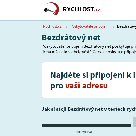
RYCHLOST
.cz
Rychlost.cz
→
Poskytovatelé připojení
→
Bezdrátov
Bezdrátový net
Poskytovatel připojení Bezdrátový net poskytuje přip
firma má sídlo v obci/městě Odry a poskytuje připojen
Najděte si připojení k 
pro
vaši adresu
Jak si stojí Bezdrátový net v testech ryc
poskytovatel