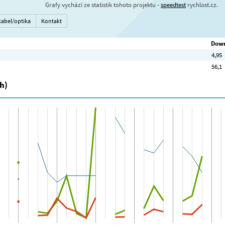
Grafy vychází ze statistik tohoto projektu -
speedtest
rychlost.cz.
kabel/optika
Kontakt
Down
4,95
56,1
h)