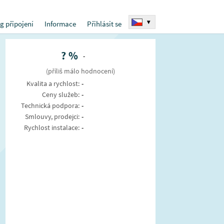
▾
g připojení
Informace
Přihlásit se
?
%
-
(příliš málo hodnocení)
Kvalita a rychlost:
-
Ceny služeb:
-
Technická podpora:
-
Smlouvy, prodejci:
-
Rychlost instalace:
-