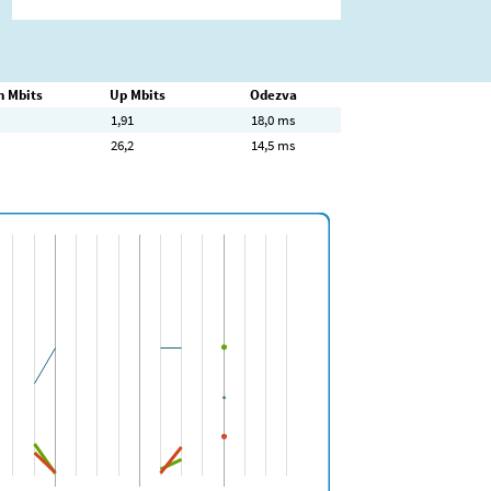
 Mbits
Up Mbits
Odezva
1,91
18,0 ms
26,2
14,5 ms