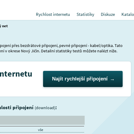
Rychlost internetu
Statistiky
Diskuze
Katalo
ý net
ojení přes bezdrátové připojení, pevné připojení - kabel/optika. Tato
í v okrese Nový Jičín. Detailní statistiky testů můžete nalézt níže.
internetu
Najít rychlejší připojení
hlosti připojení
:
(download)
vše