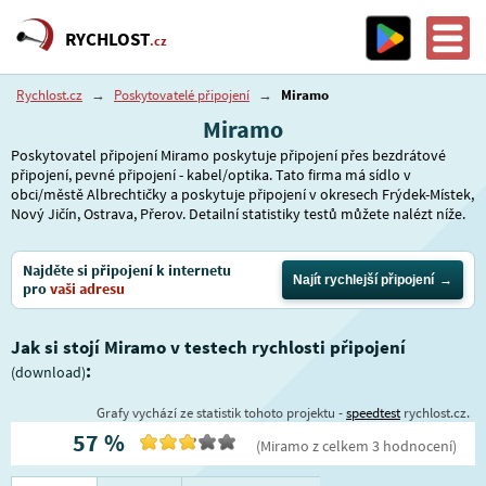
RYCHLOST
.cz
Rychlost.cz
→
Poskytovatelé připojení
→
Miramo
Miramo
Poskytovatel připojení Miramo poskytuje připojení přes bezdrátové
připojení, pevné připojení - kabel/optika. Tato firma má sídlo v
obci/městě Albrechtičky a poskytuje připojení v okresech Frýdek-Místek,
Nový Jičín, Ostrava, Přerov. Detailní statistiky testů můžete nalézt níže.
Najděte si připojení k internetu
Najít rychlejší připojení
pro
vaši adresu
Jak si stojí Miramo v testech rychlosti připojení
:
(download)
Grafy vychází ze statistik tohoto projektu -
speedtest
rychlost.cz.
57
%
(
Miramo
z celkem
3
hodnocení
)