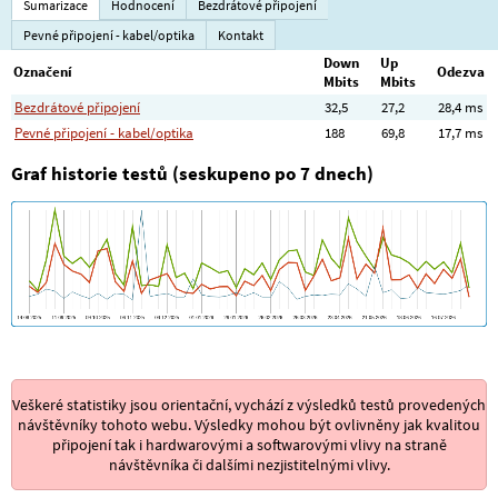
Sumarizace
Hodnocení
Bezdrátové připojení
Pevné připojení - kabel/optika
Kontakt
Down
Up
Označení
Odezva
Mbits
Mbits
Bezdrátové připojení
32,5
27,2
28,4 ms
Pevné připojení - kabel/optika
188
69,8
17,7 ms
Graf historie testů (seskupeno po 7 dnech)
Veškeré statistiky jsou orientační, vychází z výsledků testů provedených
návštěvníky tohoto webu. Výsledky mohou být ovlivněny jak kvalitou
připojení tak i hardwarovými a softwarovými vlivy na straně
návštěvníka či dalšími nezjistitelnými vlivy.