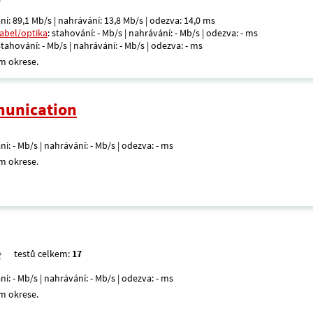
ní: 89,1 Mb/s | nahrávání: 13,8 Mb/s | odezva: 14,0 ms
kabel/optika
: stahování: - Mb/s | nahrávání: - Mb/s | odezva: - ms
 stahování: - Mb/s | nahrávání: - Mb/s | odezva: - ms
m okrese.
unication
ní: - Mb/s | nahrávání: - Mb/s | odezva: - ms
m okrese.
testů celkem:
17
ní: - Mb/s | nahrávání: - Mb/s | odezva: - ms
m okrese.