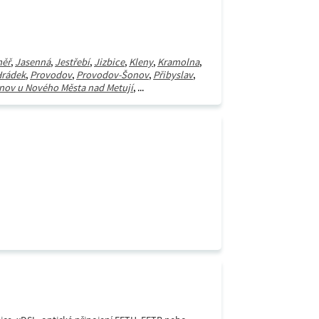
měř
,
Jasenná
,
Jestřebí
,
Jizbice
,
Kleny
,
Kramolna
,
Hrádek
,
Provodov
,
Provodov-Šonov
,
Přibyslav
,
nov u Nového Města nad Metují
, ...