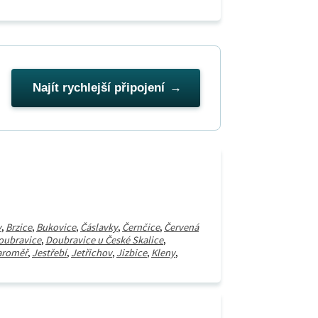
Najít rychlejší připojení
v
,
Brzice
,
Bukovice
,
Čáslavky
,
Černčice
,
Červená
oubravice
,
Doubravice u České Skalice
,
aroměř
,
Jestřebí
,
Jetřichov
,
Jizbice
,
Kleny
,