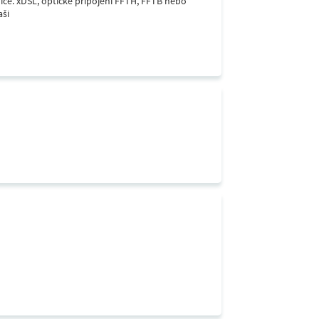
lice. xDSL, optické připojení FFTH, FFTB nebo
aši