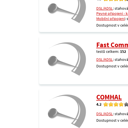
DSL/ADSL
: stahová
Pevné připojení - 
Mobilní připojení
:
Dostupnost v celé
Fast Comm
testů celkem:
152
DSL/ADSL
: stahová
Dostupnost v celé
COMHAL
4.2
DSL/ADSL
: stahová
Dostupnost v celé