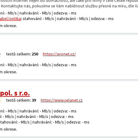
hlostní internet nejen do domácnosti, ale také pro firmy v celé České repub
. Kontaktujte nás, pokusíme se Vám nabídnout službu přesně na míru, dle V
ní: - Mb/s | nahrávání: - Mb/s | odezva: - ms
kabel/optika
: stahování: - Mb/s | nahrávání: - Mb/s | odezva: - ms
m okrese.
testů celkem:
250
https://avonet.cz/
ní: - Mb/s | nahrávání: - Mb/s | odezva: - ms
m okrese.
ol. s r.o.
testů celkem:
39
https://www.celanet.cz
ní: - Mb/s | nahrávání: - Mb/s | odezva: - ms
: - Mb/s | nahrávání: - Mb/s | odezva: - ms
 stahování: - Mb/s | nahrávání: - Mb/s | odezva: - ms
m okrese.