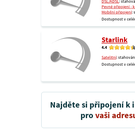
DSL/ADSL
: stahová
Pevné připojení - 
Mobilní připojení
:
Dostupnost v celé
Starlink
4.4
Satelitní
: stahován
Dostupnost v celé
Najděte si připojení k 
pro
vaši adres