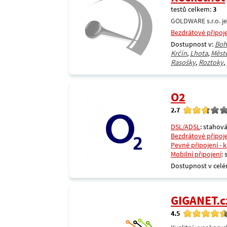
testů celkem:
3
GOLDWARE s.r.o. je
Bezdrátové připoj
Dostupnost v:
Boh
Krčín
,
Lhota
,
Měst
Rasošky
,
Roztoky
,
O2
2.7
DSL/ADSL
: stahová
Bezdrátové připoj
Pevné připojení - 
Mobilní připojení
:
Dostupnost v celé
GIGANET.c
4.5