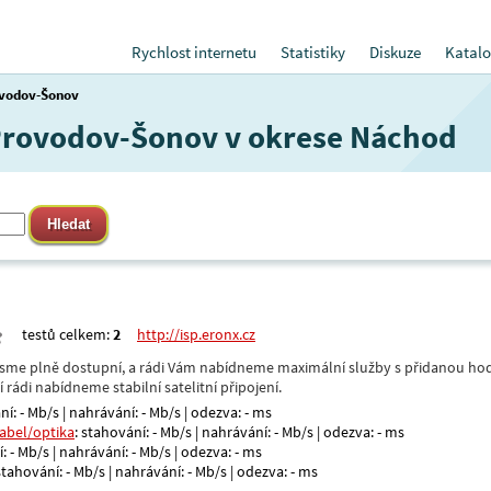
Rychlost internetu
Statistiky
Diskuze
Katalo
vodov-Šonov
 Provodov-Šonov v okrese Náchod
testů celkem:
2
http://isp.eronx.cz
- jsme plně dostupní, a rádi Vám nabídneme maximální služby s přidanou hod
rádi nabídneme stabilní satelitní připojení.
ní: - Mb/s | nahrávání: - Mb/s | odezva: - ms
kabel/optika
: stahování: - Mb/s | nahrávání: - Mb/s | odezva: - ms
: - Mb/s | nahrávání: - Mb/s | odezva: - ms
 stahování: - Mb/s | nahrávání: - Mb/s | odezva: - ms