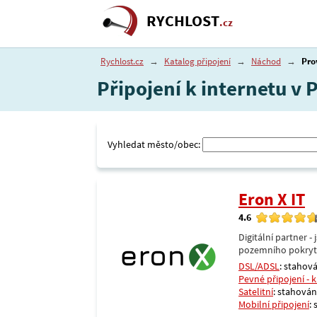
RYCHLOST
.cz
Rychlost.cz
→
Katalog připojení
→
Náchod
→
Pro
Připojení k internetu v
Vyhledat město/obec:
Eron X IT
4.6
Digitální partner 
pozemního pokrytí 
DSL/ADSL
: stahová
Pevné připojení - 
Satelitní
: stahování
Mobilní připojení
: