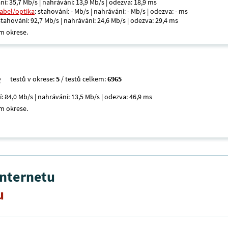
ní: 35,7 Mb/s | nahrávání: 13,9 Mb/s | odezva: 18,9 ms
kabel/optika
: stahování: - Mb/s | nahrávání: - Mb/s | odezva: - ms
 stahování: 92,7 Mb/s | nahrávání: 24,6 Mb/s | odezva: 29,4 ms
m okrese.
testů v okrese:
5
/ testů celkem:
6965
í: 84,0 Mb/s | nahrávání: 13,5 Mb/s | odezva: 46,9 ms
m okrese.
internetu
u