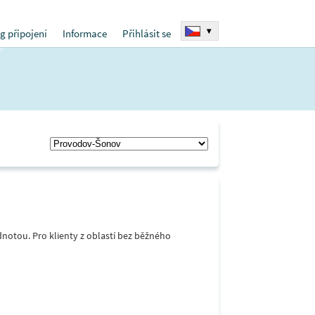
▾
g připojení
Informace
Přihlásit se
notou. Pro klienty z oblastí bez běžného