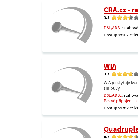
CRA.cz - 
3.5
DSL/ADSL
: stahová
Dostupnost v celé
WIA
3.7
WIA poskytuje kval
smlouvy.
DSL/ADSL
: stahová
Pevné připojení - 
Dostupnost v celé
Quadrupl
4.5