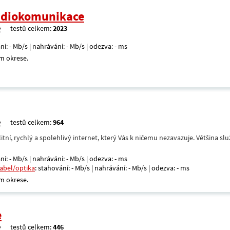
radiokomunikace
testů celkem:
2023
ní: - Mb/s | nahrávání: - Mb/s | odezva: - ms
m okrese.
testů celkem:
964
itní, rychlý a spolehlivý internet, který Vás k ničemu nezavazuje. Většina s
ní: - Mb/s | nahrávání: - Mb/s | odezva: - ms
kabel/optika
: stahování: - Mb/s | nahrávání: - Mb/s | odezva: - ms
m okrese.
e
testů celkem:
446