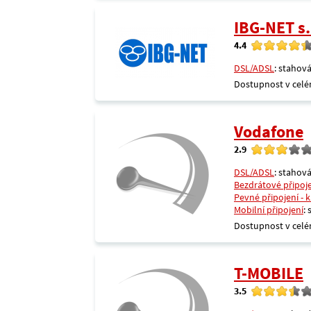
IBG-NET s.
4.4
DSL/ADSL
: stahová
Dostupnost v celé
Vodafone
2.9
DSL/ADSL
: stahová
Bezdrátové připoj
Pevné připojení - 
Mobilní připojení
:
Dostupnost v celé
T-MOBILE
3.5