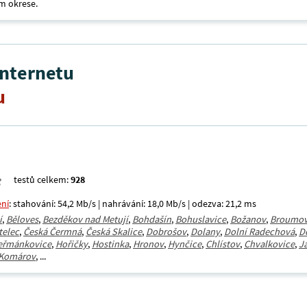
m okrese.
internetu
u
testů celkem:
928
ení
: stahování: 54,2 Mb/s | nahrávání: 18,0 Mb/s | odezva: 21,2 ms
í
,
Běloves
,
Bezděkov nad Metují
,
Bohdašín
,
Bohuslavice
,
Božanov
,
Broumo
telec
,
Česká Čermná
,
Česká Skalice
,
Dobrošov
,
Dolany
,
Dolní Radechová
,
D
eřmánkovice
,
Hořičky
,
Hostinka
,
Hronov
,
Hynčice
,
Chlístov
,
Chvalkovice
,
J
Komárov
, ...