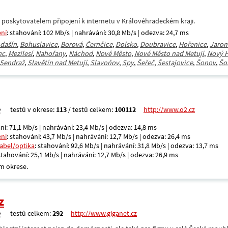
 poskytovatelem připojení k internetu v Královéhradeckém kraji.
ení
: stahování: 102 Mb/s | nahrávání: 30,8 Mb/s | odezva: 24,7 ms
dašín
,
Bohuslavice
,
Borová
,
Černčice
,
Dolsko
,
Doubravice
,
Hořenice
,
Jaro
ec
,
Mezilesí
,
Nahořany
,
Náchod
,
Nové Město
,
Nové Město nad Metují
,
Nový 
Sendraž
,
Slavětín nad Metují
,
Slavoňov
,
Spy
,
Šeřeč
,
Šestajovice
,
Šonov
,
Šo
testů v okrese:
113
/ testů celkem:
100112
http://www.o2.cz
ní: 71,1 Mb/s | nahrávání: 23,4 Mb/s | odezva: 14,8 ms
ení
: stahování: 43,7 Mb/s | nahrávání: 12,7 Mb/s | odezva: 26,4 ms
kabel/optika
: stahování: 92,6 Mb/s | nahrávání: 31,8 Mb/s | odezva: 13,7 ms
 stahování: 25,1 Mb/s | nahrávání: 12,7 Mb/s | odezva: 26,9 ms
m okrese.
z
testů celkem:
292
http://www.giganet.cz