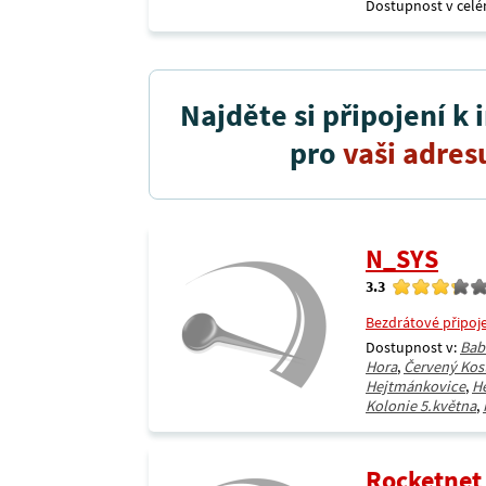
Dostupnost v celé
Najděte si připojení k 
pro
vaši adres
N_SYS
3.3
Bezdrátové připoj
Dostupnost v:
Bab
Hora
,
Červený Kos
Hejtmánkovice
,
H
Kolonie 5.května
,
Rocketnet