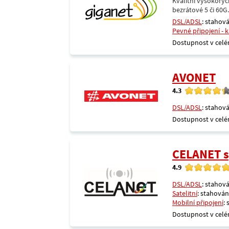
Kvalitní vysokoryc
bezrátové 5 či 60G
DSL/ADSL
: stahová
Pevné připojení - 
Dostupnost v celé
AVONET
4.3
DSL/ADSL
: stahová
Dostupnost v celé
CELANET sp
4.9
DSL/ADSL
: stahová
Satelitní
: stahování
Mobilní připojení
:
Dostupnost v celé