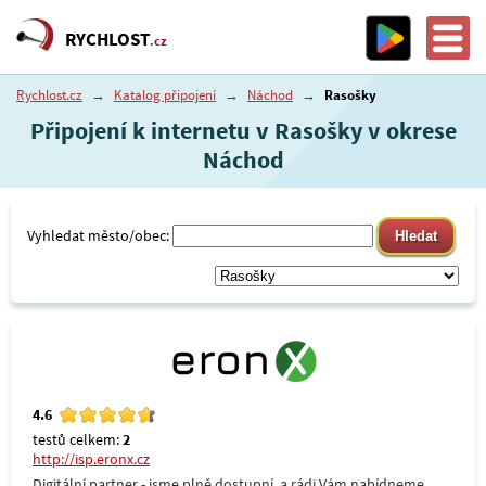
RYCHLOST
.cz
Rychlost.cz
→
Katalog připojení
→
Náchod
→
Rasošky
Připojení k internetu v Rasošky v okrese
Náchod
Vyhledat město/obec:
4.6
testů celkem:
2
http://isp.eronx.cz
Digitální partner - jsme plně dostupní, a rádi Vám nabídneme