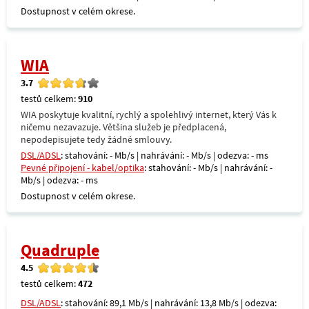
Dostupnost v celém okrese.
WIA
3.7
testů celkem:
910
WIA poskytuje kvalitní, rychlý a spolehlivý internet, který Vás k
ničemu nezavazuje. Většina služeb je předplacená,
nepodepisujete tedy žádné smlouvy.
DSL/ADSL
: stahování: - Mb/s | nahrávání: - Mb/s | odezva: - ms
Pevné připojení - kabel/optika
: stahování: - Mb/s | nahrávání: -
Mb/s | odezva: - ms
Dostupnost v celém okrese.
Quadruple
4.5
testů celkem:
472
DSL/ADSL
: stahování: 89,1 Mb/s | nahrávání: 13,8 Mb/s | odezva: