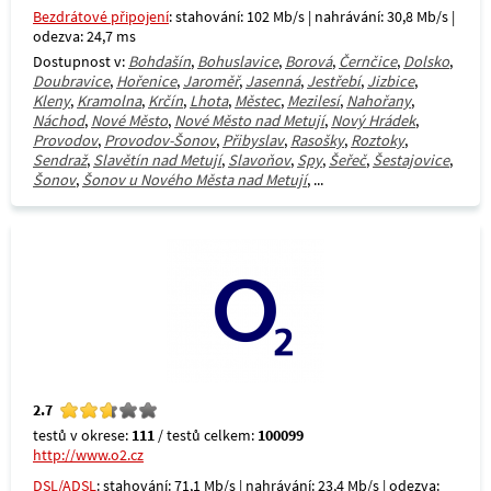
Bezdrátové připojení
: stahování: 102 Mb/s | nahrávání: 30,8 Mb/s |
odezva: 24,7 ms
Dostupnost v:
Bohdašín
,
Bohuslavice
,
Borová
,
Černčice
,
Dolsko
,
Doubravice
,
Hořenice
,
Jaroměř
,
Jasenná
,
Jestřebí
,
Jizbice
,
Kleny
,
Kramolna
,
Krčín
,
Lhota
,
Městec
,
Mezilesí
,
Nahořany
,
Náchod
,
Nové Město
,
Nové Město nad Metují
,
Nový Hrádek
,
Provodov
,
Provodov-Šonov
,
Přibyslav
,
Rasošky
,
Roztoky
,
Sendraž
,
Slavětín nad Metují
,
Slavoňov
,
Spy
,
Šeřeč
,
Šestajovice
,
Šonov
,
Šonov u Nového Města nad Metují
, ...
2.7
testů v okrese:
111
/ testů celkem:
100099
http://www.o2.cz
DSL/ADSL
: stahování: 71,1 Mb/s | nahrávání: 23,4 Mb/s | odezva: