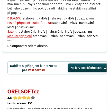
maximální služby s přidanou hodnotou. Pro klienty z oblastí bez
běžného pozemního pokrytí rádi nabídneme stabilní satelitní
připojení.
DSL/ADSL
: stahování: - Mb/s | nahrávání: - Mb/s | odezva: - ms
Pevné připojení - kabel/optika
: stahování: - Mb/s | nahrávání: -
Mb/s | odezva: - ms
Satelitní
: stahování: - Mb/s | nahrávání: - Mb/s | odezva: - ms
Mobilní připojení
: stahování: - Mb/s | nahrávání: - Mb/s | odezva: -
ms
Dostupnost v celém okrese.
Najděte si připojení k internetu
Najít rychlejší připojení
pro
vaši adresu
ORELSOFTcz
3.8
testů celkem:
151
Bez zavazku Bez pokut Bez poplatku Moznost vyzkouset si