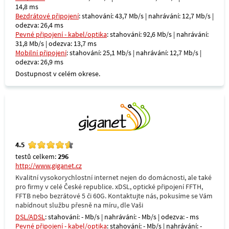
14,8 ms
Bezdrátové připojení
: stahování: 43,7 Mb/s | nahrávání: 12,7 Mb/s |
odezva: 26,4 ms
Pevné připojení - kabel/optika
: stahování: 92,6 Mb/s | nahrávání:
31,8 Mb/s | odezva: 13,7 ms
Mobilní připojení
: stahování: 25,1 Mb/s | nahrávání: 12,7 Mb/s |
odezva: 26,9 ms
Dostupnost v celém okrese.
4.5
testů celkem:
296
http://www.giganet.cz
Kvalitní vysokorychlostní internet nejen do domácnosti, ale také
pro firmy v celé České republice. xDSL, optické připojení FFTH,
FFTB nebo bezrátové 5 či 60G. Kontaktujte nás, pokusíme se Vám
nabídnout službu přesně na míru, dle Vaši
DSL/ADSL
: stahování: - Mb/s | nahrávání: - Mb/s | odezva: - ms
Pevné připojení - kabel/optika
: stahování: - Mb/s | nahrávání: -