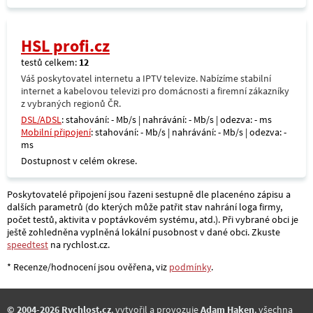
HSL profi.cz
testů celkem:
12
Váš poskytovatel internetu a IPTV televize. Nabízíme stabilní
internet a kabelovou televizi pro domácnosti a firemní zákazníky
z vybraných regionů ČR.
DSL/ADSL
: stahování: - Mb/s | nahrávání: - Mb/s | odezva: - ms
Mobilní připojení
: stahování: - Mb/s | nahrávání: - Mb/s | odezva: -
ms
Dostupnost v celém okrese.
Poskytovatelé připojení jsou řazeni sestupně dle placenéno zápisu a
dalších parametrů (do kterých může patřit stav nahrání loga firmy,
počet testů, aktivita v poptávkovém systému, atd.). Při vybrané obci je
ještě zohledněna vyplněná lokální pusobnost v dané obci. Zkuste
speedtest
na rychlost.cz.
* Recenze/hodnocení jsou ověřena, viz
podmínky
.
© 2004-2026 Rychlost.cz
, vytvořil a provozuje
Adam Haken
, všechna