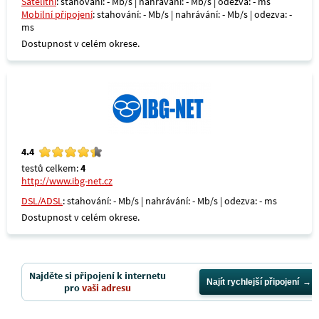
Satelitní
: stahování: - Mb/s | nahrávání: - Mb/s | odezva: - ms
Mobilní připojení
: stahování: - Mb/s | nahrávání: - Mb/s | odezva: -
ms
Dostupnost v celém okrese.
4.4
testů celkem:
4
http://www.ibg-net.cz
DSL/ADSL
: stahování: - Mb/s | nahrávání: - Mb/s | odezva: - ms
Dostupnost v celém okrese.
Najděte si připojení k internetu
Najít rychlejší připojení
pro
vaši adresu