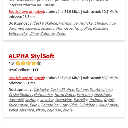
internet zdarma na 1 mesic
Bezdrátové připojení
: stahování: 24,9 Mb/s | nahrávání: 10,7 Mb/s |
odezva: 26,5 ms
Dostupnost v:
Česká Skalice
,
Heřmanice
,
Hořičky
,
Chvalkovice
,
Jaroměř
,
Jasenná
,
Josefov
,
Neznášov
,
Nový Ples
,
Rasošky
,
Velichovky
,
Vlkov
,
Zaloňov
,
Zvole
ALPHA StylSoft
4.3
testů celkem:
127
Bezdrátové připojení
: stahování: 89,9 Mb/s | nahrávání: 53,9 Mb/s |
odezva: 38,1 ms
Dostupnost v:
Čáslavky
,
Česká Skalice
,
Dolany
,
Doubravice u
České Skalice
,
Heřmanice
,
Horní Dolce
,
Hořenice
,
Hustířany
,
Jaroměř
,
Jezbiny
,
Josefov
,
Neznášov
,
Rasošky
,
Rožnov
,
Rtyně
,
Rychnovek
,
Říkov
,
Semonice
,
Starý Ples
,
Svinišťany
,
Velichovky
,
Velká Jesenice
,
Vlkov
,
Zaloňov
,
Zvole