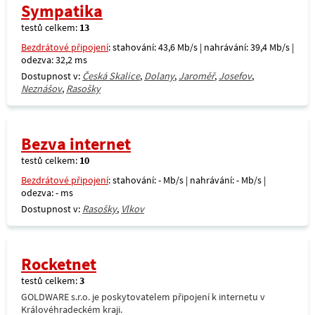
Sympatika
testů celkem:
13
Bezdrátové připojení
: stahování: 43,6 Mb/s | nahrávání: 39,4 Mb/s |
odezva: 32,2 ms
Dostupnost v:
Česká Skalice
,
Dolany
,
Jaroměř
,
Josefov
,
Neznášov
,
Rasošky
Bezva internet
testů celkem:
10
Bezdrátové připojení
: stahování: - Mb/s | nahrávání: - Mb/s |
odezva: - ms
Dostupnost v:
Rasošky
,
Vlkov
Rocketnet
testů celkem:
3
GOLDWARE s.r.o. je poskytovatelem připojení k internetu v
Královéhradeckém kraji.