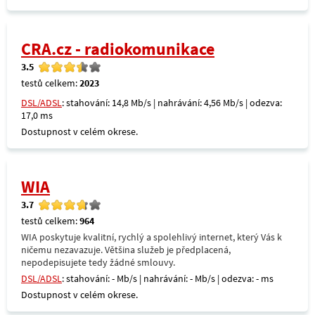
CRA.cz - radiokomunikace
3.5
testů celkem:
2023
DSL/ADSL
: stahování: 14,8 Mb/s | nahrávání: 4,56 Mb/s | odezva:
17,0 ms
Dostupnost v celém okrese.
WIA
3.7
testů celkem:
964
WIA poskytuje kvalitní, rychlý a spolehlivý internet, který Vás k
ničemu nezavazuje. Většina služeb je předplacená,
nepodepisujete tedy žádné smlouvy.
DSL/ADSL
: stahování: - Mb/s | nahrávání: - Mb/s | odezva: - ms
Dostupnost v celém okrese.