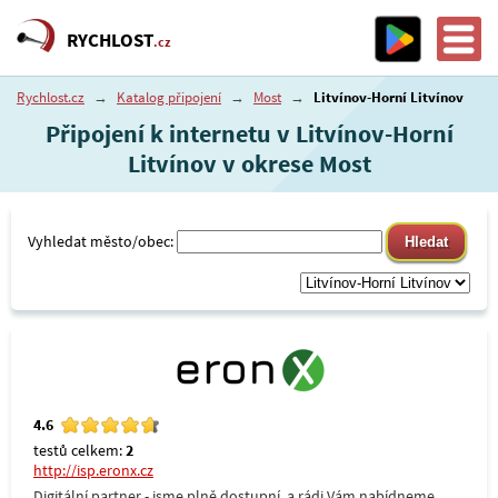
RYCHLOST
.cz
Rychlost.cz
→
Katalog připojení
→
Most
→
Litvínov-Horní Litvínov
Připojení k internetu v Litvínov-Horní
Litvínov v okrese Most
Vyhledat město/obec:
4.6
testů celkem:
2
http://isp.eronx.cz
Digitální partner - jsme plně dostupní, a rádi Vám nabídneme