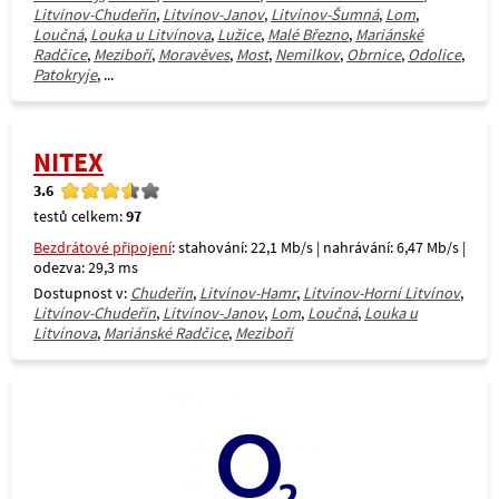
Litvínov-Chudeřín
,
Litvínov-Janov
,
Litvínov-Šumná
,
Lom
,
Loučná
,
Louka u Litvínova
,
Lužice
,
Malé Březno
,
Mariánské
Radčice
,
Meziboří
,
Moravěves
,
Most
,
Nemilkov
,
Obrnice
,
Odolice
,
Patokryje
, ...
NITEX
3.6
testů celkem:
97
Bezdrátové připojení
: stahování: 22,1 Mb/s | nahrávání: 6,47 Mb/s |
odezva: 29,3 ms
Dostupnost v:
Chudeřín
,
Litvínov-Hamr
,
Litvínov-Horní Litvínov
,
Litvínov-Chudeřín
,
Litvínov-Janov
,
Lom
,
Loučná
,
Louka u
Litvínova
,
Mariánské Radčice
,
Meziboří