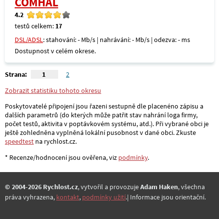
COMHAL
4.2
testů celkem:
17
DSL/ADSL
: stahování: - Mb/s | nahrávání: - Mb/s | odezva: - ms
Dostupnost v celém okrese.
Strana:
1
2
Zobrazit statistiku tohoto okresu
Poskytovatelé připojení jsou řazeni sestupně dle placenéno zápisu a
dalších parametrů (do kterých může patřit stav nahrání loga firmy,
počet testů, aktivita v poptávkovém systému, atd.). Při vybrané obci je
ještě zohledněna vyplněná lokální pusobnost v dané obci. Zkuste
speedtest
na rychlost.cz.
* Recenze/hodnocení jsou ověřena, viz
podmínky
.
© 2004-2026 Rychlost.cz
, vytvořil a provozuje
Adam Haken
, všechna
práva vyhrazena,
kontakt
,
podmínky užití
.| Informace jsou orientační.