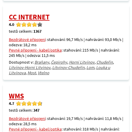
CC INTERNET
4.0
testů celkem:
1367
Bezdrátové připojení
: stahování: 96,7 Mb/s | nahrávání: 93,0 Mb/s |
odezva: 18,2 ms
Pevné připojení - kabel/optika
: stahování: 215 Mb/s | nahrávání:
245 Mb/s | odezva: 11,5 ms
Dostupnost v:
Braňany
,
Čepirohy
,
Horní Litvínov
,
Chudeřín
,
Litvínov-Horní Litvínov
,
Litvínov-Chudeřín
,
Lom
,
Louka u
Litvínova
,
Most
,
Vtelno
WMS
4.7
testů celkem:
347
Bezdrátové připojení
: stahování: 19,7 Mb/s | nahrávání: 11,8 Mb/s |
odezva: 28,5 ms
Pevné připojení - kabel/optika
: stahování: 318 Mb/s | nahrávání: