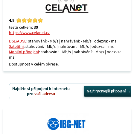
4.9
testů celkem:
39
https://www.celanet.cz
DSL/ADSL
: stahování: - Mb/s | nahrávání: - Mb/s | odezva: - ms
Satelitní
: stahování: - Mb/s | nahrávání: - Mb/s | odezva: - ms
Mobilní připojení
: stahování: - Mb/s | nahrávání: - Mb/s | odezva: -
ms
Dostupnost v celém okrese.
Najděte si připojení k internetu
Najít rychlejší připojení
pro
vaši adresu