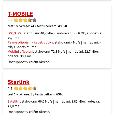
T-MOBILE
3.5
testů v okrese:
24
/ testů celkem:
49050
DSL/ADSL
: stahování: 48,2 Mb/s | nahrávání: 23,6 Mb/s | odezva:
79,1 ms
Pevné připojení - kabel/optika
: stahování: - Mb/s | nahrávání: -
Mb/s | odezva: - ms
Mobilní připojení
: stahování: 72,3 Mb/s | nahrávání: 22,7 Mb/s |
odezva: 30,1 ms
Dostupnost v celém okrese.
Starlink
4.4
testů v okrese:
6
/ testů celkem:
6965
Satelitní
: stahování: 66,0 Mb/s | nahrávání: 8,81 Mb/s | odezva:
41,0 ms
Dostupnost v celém okrese.