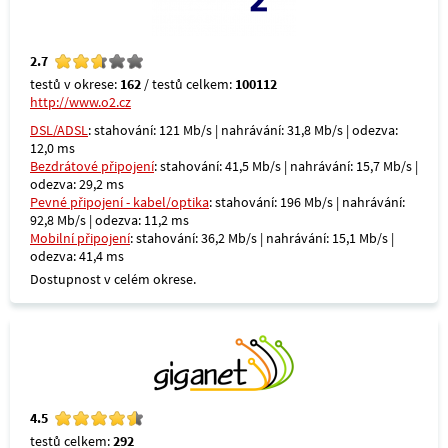
2.7
testů v okrese:
162
/ testů celkem:
100112
http://www.o2.cz
DSL/ADSL
: stahování: 121 Mb/s | nahrávání: 31,8 Mb/s | odezva:
12,0 ms
Bezdrátové připojení
: stahování: 41,5 Mb/s | nahrávání: 15,7 Mb/s |
odezva: 29,2 ms
Pevné připojení - kabel/optika
: stahování: 196 Mb/s | nahrávání:
92,8 Mb/s | odezva: 11,2 ms
Mobilní připojení
: stahování: 36,2 Mb/s | nahrávání: 15,1 Mb/s |
odezva: 41,4 ms
Dostupnost v celém okrese.
4.5
testů celkem:
292