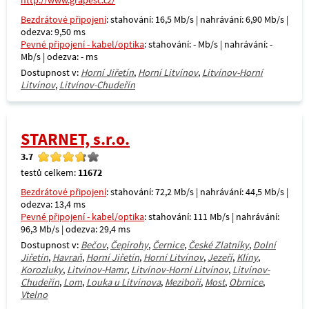
http://www.grapesc.cz/
Bezdrátové připojení
: stahování: 16,5 Mb/s | nahrávání: 6,90 Mb/s |
odezva: 9,50 ms
Pevné připojení - kabel/optika
: stahování: - Mb/s | nahrávání: -
Mb/s | odezva: - ms
Dostupnost v:
Horní Jiřetín
,
Horní Litvínov
,
Litvínov-Horní
Litvínov
,
Litvínov-Chudeřín
STARNET, s.r.o.
3.7
testů celkem:
11672
Bezdrátové připojení
: stahování: 72,2 Mb/s | nahrávání: 44,5 Mb/s |
odezva: 13,4 ms
Pevné připojení - kabel/optika
: stahování: 111 Mb/s | nahrávání:
96,3 Mb/s | odezva: 29,4 ms
Dostupnost v:
Bečov
,
Čepirohy
,
Černice
,
České Zlatníky
,
Dolní
Jiřetín
,
Havraň
,
Horní Jiřetín
,
Horní Litvínov
,
Jezeří
,
Klíny
,
Korozluky
,
Litvínov-Hamr
,
Litvínov-Horní Litvínov
,
Litvínov-
Chudeřín
,
Lom
,
Louka u Litvínova
,
Meziboří
,
Most
,
Obrnice
,
Vtelno