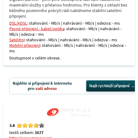
maximální služby s přidanou hodnotou. Pro klienty z oblastí bez
běžného pozemního pokrytí rádi nabídneme stabilní satelitní
připojení.
DSL/ADSL
: stahování: - Mb/s | nahrávání: - Mb/s | odezva: - ms
Pevné připojení - kabel/optika
: stahování: - Mb/s | nahrávání: -
Mb/s | odezva: - ms
Satelitní
: stahování: - Mb/s | nahrávání: - Mb/s | odezva: - ms
Mobilní připojení
: stahování: - Mb/s | nahrávání: - Mb/s | odezva: -
ms
Dostupnost v celém okrese.
Najděte si připojení k internetu
Najít rychlejší připojení
pro
vaši adresu
3.8
testů celkem:
1677