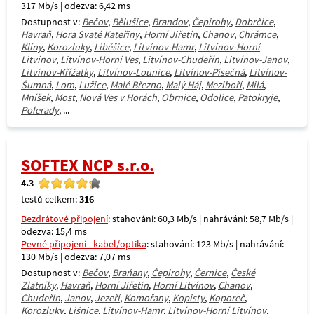
317 Mb/s | odezva: 6,42 ms
Dostupnost v:
Bečov
,
Bělušice
,
Brandov
,
Čepirohy
,
Dobrčice
,
Havraň
,
Hora Svaté Kateřiny
,
Horní Jiřetín
,
Chanov
,
Chrámce
,
Klíny
,
Korozluky
,
Liběšice
,
Litvínov-Hamr
,
Litvínov-Horní
Litvínov
,
Litvínov-Horní Ves
,
Litvínov-Chudeřín
,
Litvínov-Janov
,
Litvínov-Křížatky
,
Litvínov-Lounice
,
Litvínov-Písečná
,
Litvínov-
Šumná
,
Lom
,
Lužice
,
Malé Březno
,
Malý Háj
,
Meziboří
,
Milá
,
Mníšek
,
Most
,
Nová Ves v Horách
,
Obrnice
,
Odolice
,
Patokryje
,
Polerady
, ...
SOFTEX NCP s.r.o.
4.3
testů celkem:
316
Bezdrátové připojení
: stahování: 60,3 Mb/s | nahrávání: 58,7 Mb/s |
odezva: 15,4 ms
Pevné připojení - kabel/optika
: stahování: 123 Mb/s | nahrávání:
130 Mb/s | odezva: 7,07 ms
Dostupnost v:
Bečov
,
Braňany
,
Čepirohy
,
Černice
,
České
Zlatníky
,
Havraň
,
Horní Jiřetín
,
Horní Litvínov
,
Chanov
,
Chudeřín
,
Janov
,
Jezeří
,
Komořany
,
Kopisty
,
Koporeč
,
Korozluky
,
Lišnice
,
Litvínov-Hamr
,
Litvínov-Horní Litvínov
,