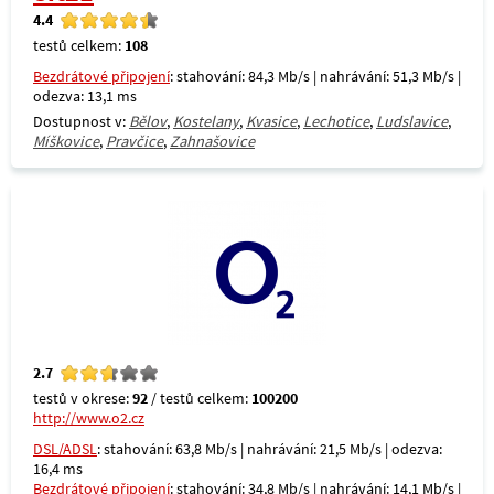
4.4
testů celkem:
108
Bezdrátové připojení
: stahování: 84,3 Mb/s | nahrávání: 51,3 Mb/s |
odezva: 13,1 ms
Dostupnost v:
Bělov
,
Kostelany
,
Kvasice
,
Lechotice
,
Ludslavice
,
Míškovice
,
Pravčice
,
Zahnašovice
2.7
testů v okrese:
92
/ testů celkem:
100200
http://www.o2.cz
DSL/ADSL
: stahování: 63,8 Mb/s | nahrávání: 21,5 Mb/s | odezva:
16,4 ms
Bezdrátové připojení
: stahování: 34,8 Mb/s | nahrávání: 14,1 Mb/s |