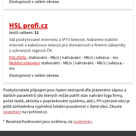
Dostupnost v celém okrese.
HSL profi.cz
testů celkem:
12
Váš poskytovatel internetu a IPTV televize. Nabízíme stabilní
internet a kabelovou televizi pro domácnosti a firemní zákazníky
z vybraných regionů ČR.
DSL/ADSL
: stahování: - Mb/s | nahrávání: - Mb/s | odezva: - ms
Mobilní připojení
: stahování: - Mb/s | nahrávání: - Mb/s | odezva: -
ms
Dostupnost v celém okrese.
Poskytovatelé připojení jsou řazeni sestupně dle placenéno zápisu a
dalších parametrů (do kterých může patřit stav nahrání loga firmy,
počet testů, aktivita v poptávkovém systému, atd.). Při vybrané obci je
ještě zohledněna vyplněná lokální pusobnost v dané obci. Zkuste
speedtest
na rychlost.cz.
* Recenze/hodnocení jsou ověřena, viz
podmínky
.