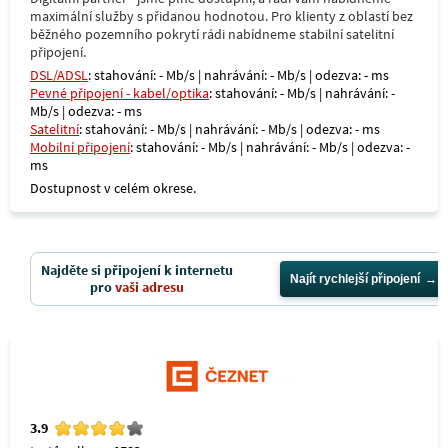
maximální služby s přidanou hodnotou. Pro klienty z oblastí bez
běžného pozemního pokrytí rádi nabídneme stabilní satelitní
připojení.
DSL/ADSL
: stahování: - Mb/s | nahrávání: - Mb/s | odezva: - ms
Pevné připojení - kabel/optika
: stahování: - Mb/s | nahrávání: -
Mb/s | odezva: - ms
Satelitní
: stahování: - Mb/s | nahrávání: - Mb/s | odezva: - ms
Mobilní připojení
: stahování: - Mb/s | nahrávání: - Mb/s | odezva: -
ms
Dostupnost v celém okrese.
Najděte si připojení k internetu
Najít rychlejší připojení
pro
vaši adresu
3.9