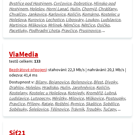
Bystřice pod Hostýnem
,
Cvrčovice
,
Dobrotice
,
Hlinsko pod
Hostýnem
,
Holešov
,
Horní Lapač
,
Hulín
,
Chomýž
,
Chrášťany
,
Chvalčov
,
Jankovice
,
Karlovice
,
Količín
,
Komárno
,
Kostelec u
Holešova
,
Kurovice
,
Lechotice
,
Libosváry
,
Loukov
,
Ludslavice
,
Martinice
,
Míškovice
,
Mrlínek
,
Němčice
,
Nětčice
,
Osíčko
,
Pacetluky
,
Podhradní Lhota
,
Pravčice
,
Prusinovice
, ...
ViaMedia
testů celkem:
133
Bezdrátové připojení
: stahování: 22,3 Mb/s | nahrávání: 20,1 Mb/s |
odezva: 41,4 ms
Dostupnost v:
Bílany
,
Bojanovice
,
Bořenovice
,
Břest
,
Divoky
,
Drahlov
,
Holešov
,
Hradisko
,
Hulín
,
Jarohněvice
,
Količín
,
Kostelany
,
Kostelec u Holešova
,
Kotojedy
,
Kroměříž
,
Lubná
,
Ludslavice
,
Lutopecny
,
Měrůtky
,
Milovice
,
Míškovice
,
Postoupky
,
Pravčice
,
Přílepy
,
Rataje
,
Roštění
,
Rymice
,
Skaštice
,
Sobělice
,
Soběsuky
,
Šelešovice
,
Těšnovice
,
Trávník
,
Troubky
,
Tučapy
, ...
Síť21