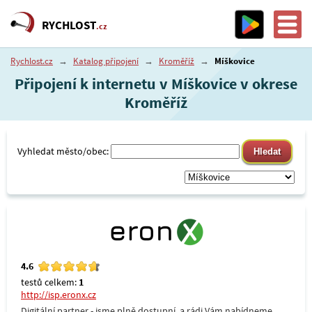
RYCHLOST
.cz
Rychlost.cz
→
Katalog připojení
→
Kroměříž
→
Míškovice
Připojení k internetu v Míškovice v okrese
Kroměříž
Vyhledat město/obec:
4.6
testů celkem:
1
http://isp.eronx.cz
Digitální partner - jsme plně dostupní, a rádi Vám nabídneme