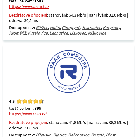
testů celkem:
1582
https://www.ceznet.cz
Bezdrátové připojení
: stahování: 64,3 Mb/s | nahrávání: 31,0 Mb/s |
odezva: 30,5 ms
Dostupnost v:
Blišice
,
Hulín
,
Chropyně
,
Jestřabice
,
Koryčany
,
Kroměříž
,
Kyselovice
,
Lechotice
,
Lískovec
,
Míškovice
4.6
testů celkem:
396
https://www.raab.cz/
Bezdrátové připojení
: stahování: 41,8 Mb/s | nahrávání: 38,3 Mb/s |
odezva: 21,6 ms
Dostupnost v:
Bílavsko
,
Blazice
,
Bořenovice
,
Brusné
,
Břest
,