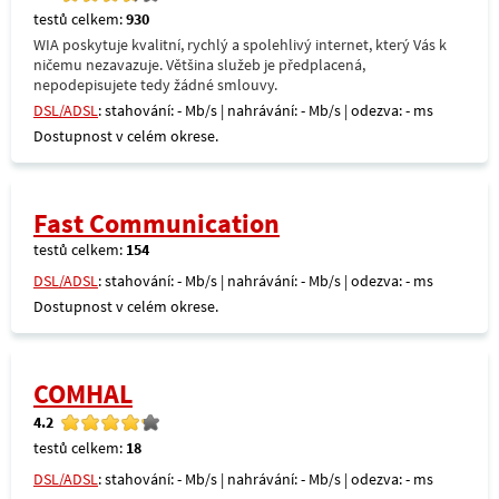
testů celkem:
930
WIA poskytuje kvalitní, rychlý a spolehlivý internet, který Vás k
ničemu nezavazuje. Většina služeb je předplacená,
nepodepisujete tedy žádné smlouvy.
DSL/ADSL
: stahování: - Mb/s | nahrávání: - Mb/s | odezva: - ms
Dostupnost v celém okrese.
Fast Communication
testů celkem:
154
DSL/ADSL
: stahování: - Mb/s | nahrávání: - Mb/s | odezva: - ms
Dostupnost v celém okrese.
COMHAL
4.2
testů celkem:
18
DSL/ADSL
: stahování: - Mb/s | nahrávání: - Mb/s | odezva: - ms