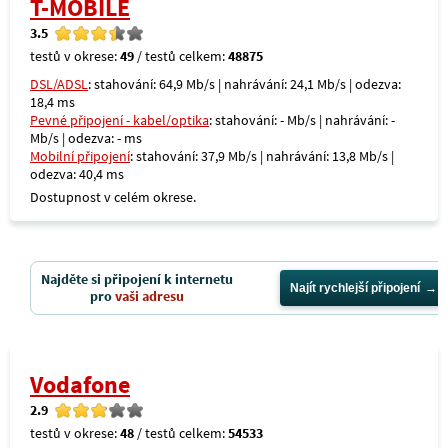
T-MOBILE
3.5
testů v okrese:
49
/ testů celkem:
48875
DSL/ADSL
: stahování: 64,9 Mb/s | nahrávání: 24,1 Mb/s | odezva:
18,4 ms
Pevné připojení - kabel/optika
: stahování: - Mb/s | nahrávání: -
Mb/s | odezva: - ms
Mobilní připojení
: stahování: 37,9 Mb/s | nahrávání: 13,8 Mb/s |
odezva: 40,4 ms
Dostupnost v celém okrese.
Najděte si připojení k internetu
Najít rychlejší připojení
pro
vaši adresu
Vodafone
2.9
testů v okrese:
48
/ testů celkem:
54533