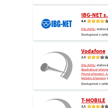
IBG-NET s.
4.4
DSL/ADSL
: stahová
Dostupnost v celé
Vodafone
2.9
DSL/ADSL
: stahová
Bezdrátové připoj
Pevné připojení - 
Mobilní připojení
:
Dostupnost v celé
T-MOBILE
3.5