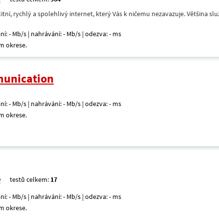
itní, rychlý a spolehlivý internet, který Vás k ničemu nezavazuje. Většina s
ní: - Mb/s | nahrávání: - Mb/s | odezva: - ms
m okrese.
unication
ní: - Mb/s | nahrávání: - Mb/s | odezva: - ms
m okrese.
testů celkem:
17
ní: - Mb/s | nahrávání: - Mb/s | odezva: - ms
m okrese.