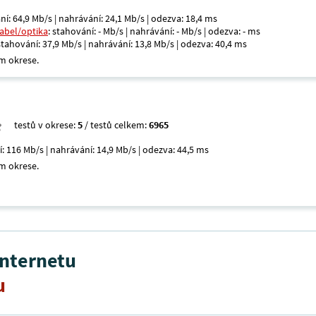
ní: 64,9 Mb/s | nahrávání: 24,1 Mb/s | odezva: 18,4 ms
kabel/optika
: stahování: - Mb/s | nahrávání: - Mb/s | odezva: - ms
 stahování: 37,9 Mb/s | nahrávání: 13,8 Mb/s | odezva: 40,4 ms
m okrese.
testů v okrese:
5
/ testů celkem:
6965
í: 116 Mb/s | nahrávání: 14,9 Mb/s | odezva: 44,5 ms
m okrese.
internetu
u