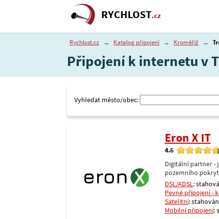
RYCHLOST
.cz
Rychlost.cz
→
Katalog připojení
→
Kroměříž
→
Tr
Připojení k internetu v 
Vyhledat město/obec:
Eron X IT
4.6
Digitální partner 
pozemního pokrytí 
DSL/ADSL
: stahová
Pevné připojení - 
Satelitní
: stahování
Mobilní připojení
: