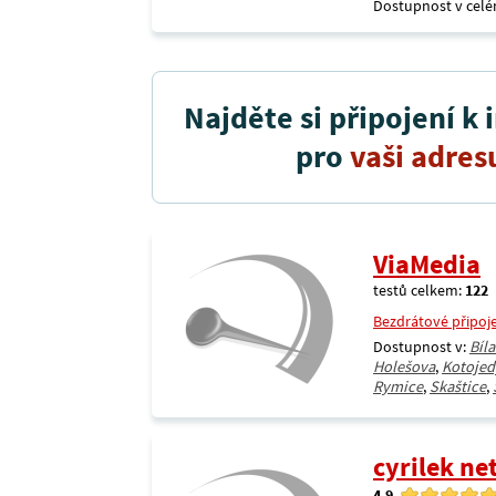
Dostupnost v celé
Najděte si připojení k 
pro
vaši adres
ViaMedia
testů celkem:
122
Bezdrátové připoj
Dostupnost v:
Bíl
Holešova
,
Kotojed
Rymice
,
Skaštice
,
cyrilek ne
4.9