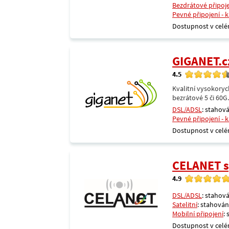
Bezdrátové připoj
Pevné připojení - 
Dostupnost v celé
GIGANET.c
4.5
Kvalitní vysokoryc
bezrátové 5 či 60G
DSL/ADSL
: stahová
Pevné připojení - 
Dostupnost v celé
CELANET sp
4.9
DSL/ADSL
: stahová
Satelitní
: stahování
Mobilní připojení
:
Dostupnost v celé