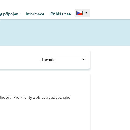
▾
g připojení
Informace
Přihlásit se
notou. Pro klienty z oblastí bez běžného