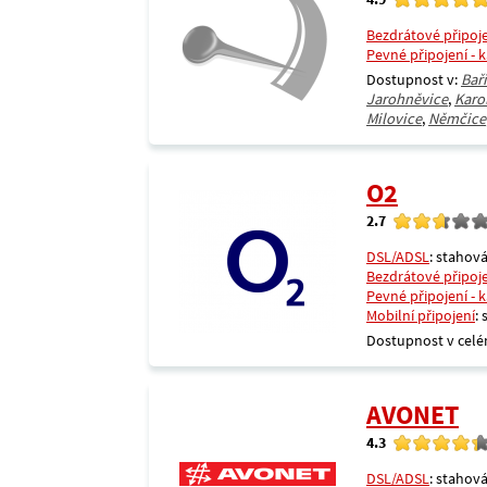
Bezdrátové připoj
Pevné připojení - 
Dostupnost v:
Bař
Jarohněvice
,
Karo
Milovice
,
Němčice
O2
2.7
DSL/ADSL
: stahová
Bezdrátové připoj
Pevné připojení - 
Mobilní připojení
:
Dostupnost v celé
AVONET
4.3
DSL/ADSL
: stahová