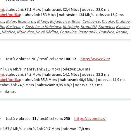
ení
: stahování: 37,1 Mb/s | nahrávání: 32,4 Mb/s | odezva: 23,0 ms
kabel/optika
: stahování: 153 Mb/s | nahrávání: 134 Mb/s | odezva: 16,2 ms
ice
,
Bělov
,
Bezměrov
,
Bílany
,
Bojanovice
,
Břest
,
Cvrčovice
,
Divoky
,
Drahlov
lín
,
Kostelany
,
Kostelec u Holešova
,
Kotojedy
,
Kroměříž
,
Kurovice
,
Kvasice
,
,
Nětčice
,
Nítkovice
,
Nová Dědina
,
Popovice
,
Postoupky
,
Pravčice
,
Rataje
, ..
testů v okrese:
96
/ testů celkem:
100112
http://www.o2.cz
ní: 63,8 Mb/s | nahrávání: 21,5 Mb/s | odezva: 16,4 ms
ení
: stahování: 34,8 Mb/s | nahrávání: 14,1 Mb/s | odezva: 32,2 ms
kabel/optika
: stahování: 85,8 Mb/s | nahrávání: 40,4 Mb/s | odezva: 14,9 ms
 stahování: 24,5 Mb/s | nahrávání: 8,85 Mb/s | odezva: 37,3 ms
m okrese.
testů v okrese:
11
/ testů celkem:
250
https://avonet.cz/
ní: 57,8 Mb/s | nahrávání: 29,7 Mb/s | odezva: 17,8 ms