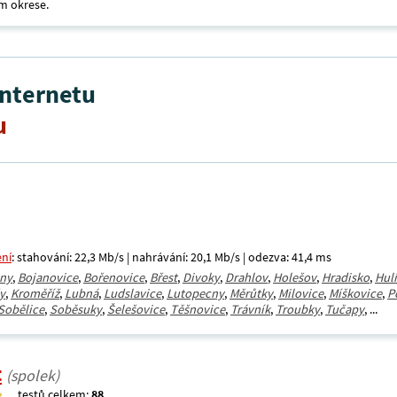
m okrese.
internetu
u
ení
: stahování: 22,3 Mb/s | nahrávání: 20,1 Mb/s | odezva: 41,4 ms
any
,
Bojanovice
,
Bořenovice
,
Břest
,
Divoky
,
Drahlov
,
Holešov
,
Hradisko
,
Hul
y
,
Kroměříž
,
Lubná
,
Ludslavice
,
Lutopecny
,
Měrůtky
,
Milovice
,
Míškovice
,
P
Sobělice
,
Soběsuky
,
Šelešovice
,
Těšnovice
,
Trávník
,
Troubky
,
Tučapy
, ...
t
(spolek)
testů celkem:
88