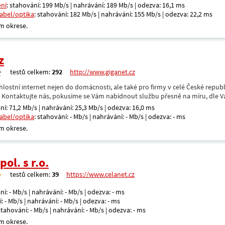
ení
: stahování: 199 Mb/s | nahrávání: 189 Mb/s | odezva: 16,1 ms
kabel/optika
: stahování: 182 Mb/s | nahrávání: 155 Mb/s | odezva: 22,2 ms
m okrese.
z
testů celkem:
292
http://www.giganet.cz
hlostní internet nejen do domácnosti, ale také pro firmy v celé České repub
. Kontaktujte nás, pokusíme se Vám nabídnout službu přesně na míru, dle V
ní: 71,2 Mb/s | nahrávání: 25,3 Mb/s | odezva: 16,0 ms
kabel/optika
: stahování: - Mb/s | nahrávání: - Mb/s | odezva: - ms
m okrese.
ol. s r.o.
testů celkem:
39
https://www.celanet.cz
ní: - Mb/s | nahrávání: - Mb/s | odezva: - ms
: - Mb/s | nahrávání: - Mb/s | odezva: - ms
 stahování: - Mb/s | nahrávání: - Mb/s | odezva: - ms
m okrese.