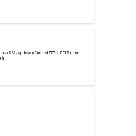
lice. xDSL, optické připojení FFTH, FFTB nebo
aši