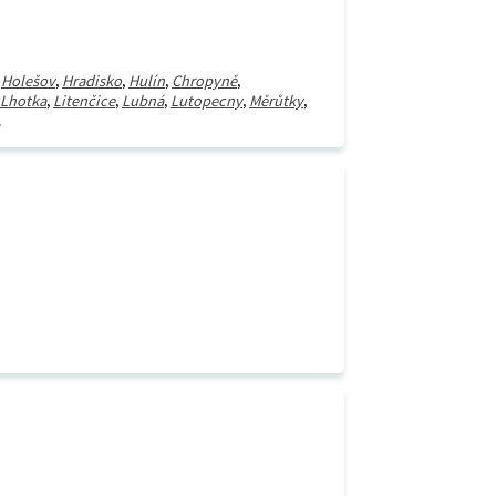
,
Holešov
,
Hradisko
,
Hulín
,
Chropyně
,
Lhotka
,
Litenčice
,
Lubná
,
Lutopecny
,
Měrůtky
,
.