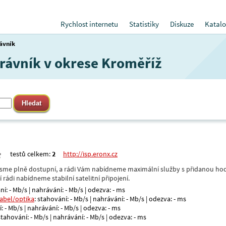
Rychlost internetu
Statistiky
Diskuze
Katalo
ávník
Trávník v okrese Kroměříž
testů celkem:
2
http://isp.eronx.cz
- jsme plně dostupní, a rádi Vám nabídneme maximální služby s přidanou hod
rádi nabídneme stabilní satelitní připojení.
ní: - Mb/s | nahrávání: - Mb/s | odezva: - ms
kabel/optika
: stahování: - Mb/s | nahrávání: - Mb/s | odezva: - ms
: - Mb/s | nahrávání: - Mb/s | odezva: - ms
 stahování: - Mb/s | nahrávání: - Mb/s | odezva: - ms