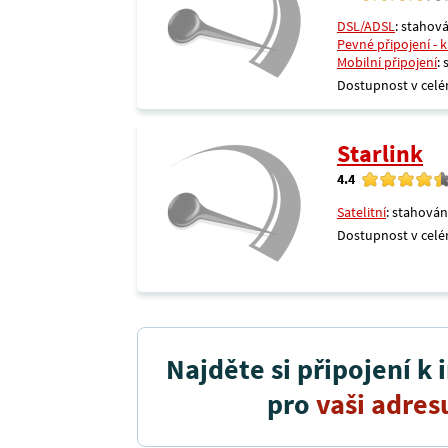
DSL/ADSL
: stahová
Pevné připojení - 
Mobilní připojení
:
Dostupnost v celé
Starlink
4.4
Satelitní
: stahován
Dostupnost v celé
Najděte si připojení k 
pro
vaši adres