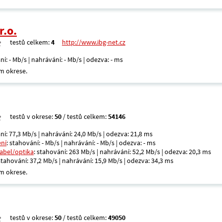
r.o.
testů celkem:
4
http://www.ibg-net.cz
ní: - Mb/s | nahrávání: - Mb/s | odezva: - ms
m okrese.
testů v okrese:
50
/ testů celkem:
54146
ní: 77,3 Mb/s | nahrávání: 24,0 Mb/s | odezva: 21,8 ms
ení
: stahování: - Mb/s | nahrávání: - Mb/s | odezva: - ms
kabel/optika
: stahování: 263 Mb/s | nahrávání: 52,2 Mb/s | odezva: 20,3 ms
 stahování: 37,2 Mb/s | nahrávání: 15,9 Mb/s | odezva: 34,3 ms
m okrese.
testů v okrese:
50
/ testů celkem:
49050