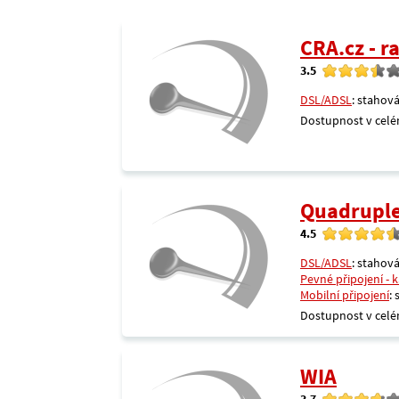
CRA.cz - 
3.5
DSL/ADSL
: stahová
Dostupnost v celé
Quadrupl
4.5
DSL/ADSL
: stahová
Pevné připojení - 
Mobilní připojení
:
Dostupnost v celé
WIA
3.7