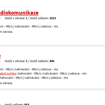
radiokomunikace
testů v okrese:
1
/ testů celkem:
2023
ní: - Mb/s | nahrávání: - Mb/s | odezva: - ms
m okrese.
e
testů v okrese:
1
/ testů celkem:
446
ní: - Mb/s | nahrávání: - Mb/s | odezva: - ms
kabel/optika
: stahování: - Mb/s | nahrávání: - Mb/s | odezva: - ms
 stahování: - Mb/s | nahrávání: - Mb/s | odezva: - ms
m okrese.
testů celkem:
964