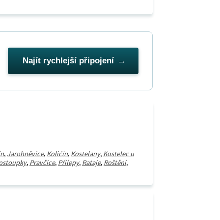
Najít rychlejší připojení
ín
,
Jarohněvice
,
Količín
,
Kostelany
,
Kostelec u
ostoupky
,
Pravčice
,
Přílepy
,
Rataje
,
Roštění
,