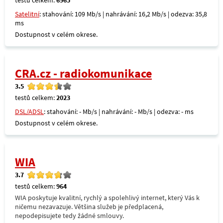
testů celkem:
6965
Satelitní
: stahování: 109 Mb/s | nahrávání: 16,2 Mb/s | odezva: 35,8
ms
Dostupnost v celém okrese.
CRA.cz - radiokomunikace
3.5
testů celkem:
2023
DSL/ADSL
: stahování: - Mb/s | nahrávání: - Mb/s | odezva: - ms
Dostupnost v celém okrese.
WIA
3.7
testů celkem:
964
WIA poskytuje kvalitní, rychlý a spolehlivý internet, který Vás k
ničemu nezavazuje. Většina služeb je předplacená,
nepodepisujete tedy žádné smlouvy.