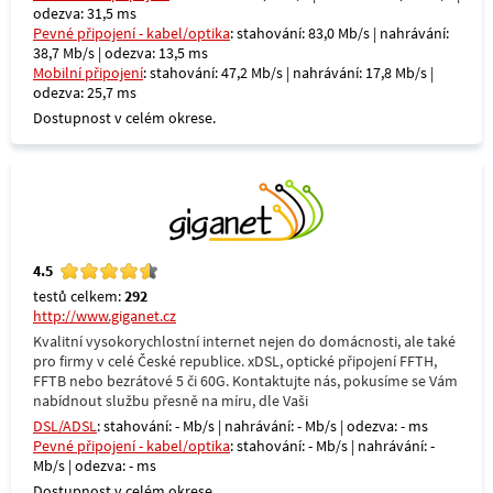
odezva: 31,5 ms
Pevné připojení - kabel/optika
: stahování: 83,0 Mb/s | nahrávání:
38,7 Mb/s | odezva: 13,5 ms
Mobilní připojení
: stahování: 47,2 Mb/s | nahrávání: 17,8 Mb/s |
odezva: 25,7 ms
Dostupnost v celém okrese.
4.5
testů celkem:
292
http://www.giganet.cz
Kvalitní vysokorychlostní internet nejen do domácnosti, ale také
pro firmy v celé České republice. xDSL, optické připojení FFTH,
FFTB nebo bezrátové 5 či 60G. Kontaktujte nás, pokusíme se Vám
nabídnout službu přesně na míru, dle Vaši
DSL/ADSL
: stahování: - Mb/s | nahrávání: - Mb/s | odezva: - ms
Pevné připojení - kabel/optika
: stahování: - Mb/s | nahrávání: -
Mb/s | odezva: - ms
Dostupnost v celém okrese.