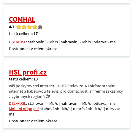
COMHAL
4.2
testů celkem:
17
DSL/ADSL
: stahování: - Mb/s | nahrávání: - Mb/s | odezva: - ms
Dostupnost v celém okrese.
HSL profi.cz
testů celkem:
13
Váš poskytovatel internetu a IPTV televize. Nabízíme stabilní
internet a kabelovou televizi pro domácnosti a firemní zákazníky
z vybraných regionů ČR.
DSL/ADSL
: stahování: - Mb/s | nahrávání: - Mb/s | odezva: - ms
Mobilní připojení
: stahování: - Mb/s | nahrávání: - Mb/s | odezva: -
ms
Dostupnost v celém okrese.