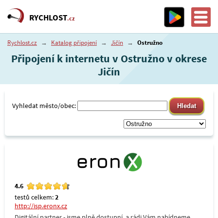
RYCHLOST
.cz
Rychlost.cz
→
Katalog připojení
→
Jičín
→
Ostružno
Připojení k internetu v Ostružno v okrese
Jičín
Vyhledat město/obec:
4.6
testů celkem:
2
http://isp.eronx.cz
Digitální partner - jsme plně dostupní, a rádi Vám nabídneme