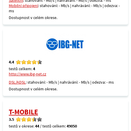
Satelitní
: stahování: - Mb/s | nahrávání: - Mb/s | odezva: - ms
Mobilní připojení
: stahování: - Mb/s | nahrávání: - Mb/s | odezva: -
ms
Dostupnost v celém okrese.
4.4
testů celkem:
4
http://www.ibg-net.cz
DSL/ADSL
: stahování: - Mb/s | nahrávání: - Mb/s | odezva: - ms
Dostupnost v celém okrese.
T-MOBILE
3.5
testů v okrese:
44
/ testů celkem:
49050