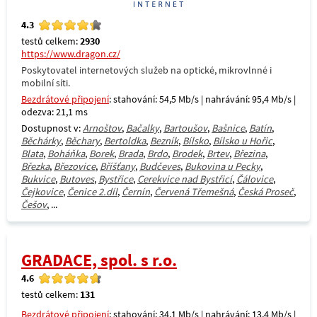
4.3
testů celkem:
2930
https://www.dragon.cz/
Poskytovatel internetových služeb na optické, mikrovlnné i
mobilní síti.
Bezdrátové připojení
: stahování: 54,5 Mb/s | nahrávání: 95,4 Mb/s |
odezva: 21,1 ms
Dostupnost v:
Arnoštov
,
Bačalky
,
Bartoušov
,
Bašnice
,
Batín
,
Běchárky
,
Běchary
,
Bertoldka
,
Bezník
,
Bílsko
,
Bílsko u Hořic
,
Blata
,
Boháňka
,
Borek
,
Brada
,
Brdo
,
Brodek
,
Brtev
,
Březina
,
Březka
,
Březovice
,
Bříšťany
,
Budčeves
,
Bukovina u Pecky
,
Bukvice
,
Butoves
,
Bystřice
,
Cerekvice nad Bystřicí
,
Čálovice
,
Čejkovice
,
Čenice 2.díl
,
Černín
,
Červená Třemešná
,
Česká Proseč
,
Češov
, ...
GRADACE, spol. s r.o.
4.6
testů celkem:
131
Bezdrátové připojení
: stahování: 34,1 Mb/s | nahrávání: 13,4 Mb/s |