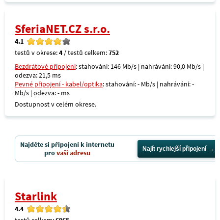
SferiaNET.CZ s.r.o.
4.1
testů v okrese:
4
/ testů celkem:
752
Bezdrátové připojení
: stahování: 146 Mb/s | nahrávání: 90,0 Mb/s |
odezva: 21,5 ms
Pevné připojení - kabel/optika
: stahování: - Mb/s | nahrávání: -
Mb/s | odezva: - ms
Dostupnost v celém okrese.
Najděte si připojení k internetu
Najít rychlejší připojení
pro
vaši adresu
Starlink
4.4