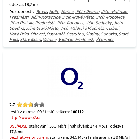
odezva: 18,2 ms
Dostupnost v:
Brada
,
Holín
,
Hořice
,
Jičín-Dvorce
,
Jičín-Holínské
Předměstí
,
Jičín-Moravčice
,
Jičín-Nové Město
,
Jičín-Popovice
,
Jičín-Pražské Předměstí
,
Jičín-Robousy
,
Jičín-Sedličky
,
Jičín-
Soudná
,
Jičín-Staré Město
,
Jičín-Valdické Předměstí
,
Libuň
,
Nová Paka
,
Ohaveč
,
Ostroměř
,
Ostružno
,
Slatiny
,
Sobotka
,
Stará
Paka
,
Staré Místo
,
Valdice
,
Valdické Předměstí
,
Železnice
2.7
testů v okrese:
69
/ testů celkem:
100112
http://www.o2.cz
DSL/ADSL
: stahování: 55,3 Mb/s | nahrávání: 17,4 Mb/s | odezva:
17,8 ms
Bezdrátové připojení
: stahování: 34,5 Mb/s | nahrávání: 7,38 Mb/s |