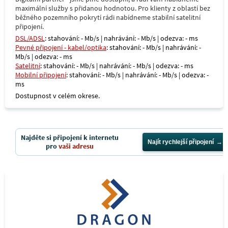
maximální služby s přidanou hodnotou. Pro klienty z oblastí bez
běžného pozemního pokrytí rádi nabídneme stabilní satelitní
připojení.
DSL/ADSL
: stahování: - Mb/s | nahrávání: - Mb/s | odezva: - ms
Pevné připojení - kabel/optika
: stahování: - Mb/s | nahrávání: -
Mb/s | odezva: - ms
Satelitní
: stahování: - Mb/s | nahrávání: - Mb/s | odezva: - ms
Mobilní připojení
: stahování: - Mb/s | nahrávání: - Mb/s | odezva: -
ms
Dostupnost v celém okrese.
Najděte si připojení k internetu
Najít rychlejší připojení
pro
vaši adresu