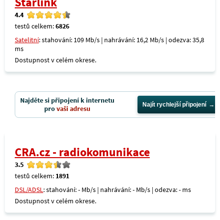
Starlink
4.4
testů celkem:
6826
Satelitní
: stahování: 109 Mb/s | nahrávání: 16,2 Mb/s | odezva: 35,8
ms
Dostupnost v celém okrese.
Najděte si připojení k internetu
Najít rychlejší připojení
pro
vaši adresu
CRA.cz - radiokomunikace
3.5
testů celkem:
1891
DSL/ADSL
: stahování: - Mb/s | nahrávání: - Mb/s | odezva: - ms
Dostupnost v celém okrese.