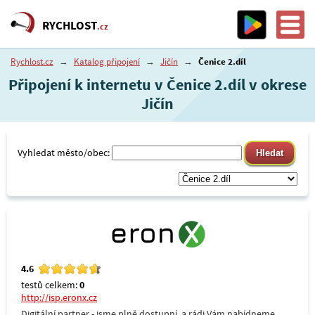
RYCHLOST
.cz
Rychlost.cz
→
Katalog připojení
→
Jičín
→
Čenice 2.díl
Připojení k internetu v Čenice 2.díl v okrese
Jičín
Vyhledat město/obec:
4.6
testů celkem:
0
http://isp.eronx.cz
Digitální partner - jsme plně dostupní, a rádi Vám nabídneme