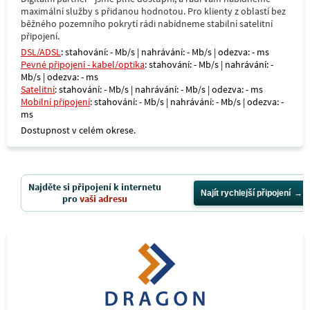
maximální služby s přidanou hodnotou. Pro klienty z oblastí bez
běžného pozemního pokrytí rádi nabídneme stabilní satelitní
připojení.
DSL/ADSL
: stahování: - Mb/s | nahrávání: - Mb/s | odezva: - ms
Pevné připojení - kabel/optika
: stahování: - Mb/s | nahrávání: -
Mb/s | odezva: - ms
Satelitní
: stahování: - Mb/s | nahrávání: - Mb/s | odezva: - ms
Mobilní připojení
: stahování: - Mb/s | nahrávání: - Mb/s | odezva: -
ms
Dostupnost v celém okrese.
Najděte si připojení k internetu
Najít rychlejší připojení
pro
vaši adresu