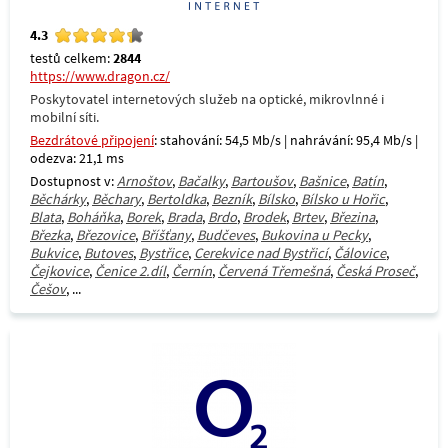
4.3
testů celkem:
2844
https://www.dragon.cz/
Poskytovatel internetových služeb na optické, mikrovlnné i
mobilní síti.
Bezdrátové připojení
: stahování: 54,5 Mb/s | nahrávání: 95,4 Mb/s |
odezva: 21,1 ms
Dostupnost v:
Arnoštov
,
Bačalky
,
Bartoušov
,
Bašnice
,
Batín
,
Běchárky
,
Běchary
,
Bertoldka
,
Bezník
,
Bílsko
,
Bílsko u Hořic
,
Blata
,
Boháňka
,
Borek
,
Brada
,
Brdo
,
Brodek
,
Brtev
,
Březina
,
Březka
,
Březovice
,
Bříšťany
,
Budčeves
,
Bukovina u Pecky
,
Bukvice
,
Butoves
,
Bystřice
,
Cerekvice nad Bystřicí
,
Čálovice
,
Čejkovice
,
Čenice 2.díl
,
Černín
,
Červená Třemešná
,
Česká Proseč
,
Češov
, ...