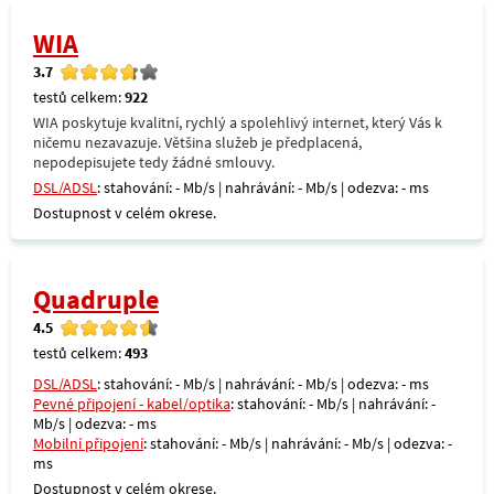
WIA
3.7
testů celkem:
922
WIA poskytuje kvalitní, rychlý a spolehlivý internet, který Vás k
ničemu nezavazuje. Většina služeb je předplacená,
nepodepisujete tedy žádné smlouvy.
DSL/ADSL
: stahování: - Mb/s | nahrávání: - Mb/s | odezva: - ms
Dostupnost v celém okrese.
Quadruple
4.5
testů celkem:
493
DSL/ADSL
: stahování: - Mb/s | nahrávání: - Mb/s | odezva: - ms
Pevné připojení - kabel/optika
: stahování: - Mb/s | nahrávání: -
Mb/s | odezva: - ms
Mobilní připojení
: stahování: - Mb/s | nahrávání: - Mb/s | odezva: -
ms
Dostupnost v celém okrese.