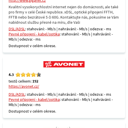
http://www.giganet.cz
Kvalitní vysokorychlostní internet nejen do domácnosti, ale také
pro firmy v celé České republice. xDSL, optické připojení FFTH,
FFTB nebo bezrátové 5 či 60G. Kontaktujte nás, pokusíme se Vám
nabídnout službu přesně na míru, dle Vaši
DSL/ADSL
: stahování: - Mb/s | nahrávání: - Mb/s | odezva: - ms
Pevné připojení - kabel/optika
: stahování: - Mb/s | nahrávání: -
Mb/s | odezva: - ms
Dostupnost v celém okrese.
4.3
testů celkem:
192
https://avonet.cz/
DSL/ADSL
: stahování: - Mb/s | nahrávání: - Mb/s | odezva: - ms
Pevné připojení - kabel/optika
: stahování: - Mb/s | nahrávání: -
Mb/s | odezva: - ms
Dostupnost v celém okrese.