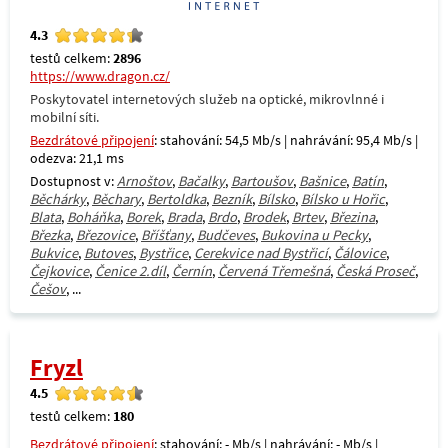
4.3
testů celkem:
2896
https://www.dragon.cz/
Poskytovatel internetových služeb na optické, mikrovlnné i
mobilní síti.
Bezdrátové připojení
: stahování: 54,5 Mb/s | nahrávání: 95,4 Mb/s |
odezva: 21,1 ms
Dostupnost v:
Arnoštov
,
Bačalky
,
Bartoušov
,
Bašnice
,
Batín
,
Běchárky
,
Běchary
,
Bertoldka
,
Bezník
,
Bílsko
,
Bílsko u Hořic
,
Blata
,
Boháňka
,
Borek
,
Brada
,
Brdo
,
Brodek
,
Brtev
,
Březina
,
Březka
,
Březovice
,
Bříšťany
,
Budčeves
,
Bukovina u Pecky
,
Bukvice
,
Butoves
,
Bystřice
,
Cerekvice nad Bystřicí
,
Čálovice
,
Čejkovice
,
Čenice 2.díl
,
Černín
,
Červená Třemešná
,
Česká Proseč
,
Češov
, ...
Fryzl
4.5
testů celkem:
180
Bezdrátové připojení
: stahování: - Mb/s | nahrávání: - Mb/s |