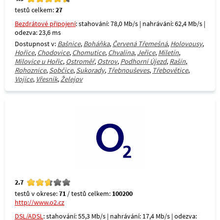
testů celkem:
27
Bezdrátové připojení
: stahování: 78,0 Mb/s | nahrávání: 62,4 Mb/s |
odezva: 23,6 ms
Dostupnost v:
Bašnice
,
Boháňka
,
Červená Třemešná
,
Holovousy
,
Hořice
,
Chodovice
,
Chomutice
,
Chvalina
,
Jeřice
,
Miletín
,
Milovice u Hořic
,
Ostroměř
,
Ostrov
,
Podhorní Újezd
,
Rašín
,
Rohoznice
,
Sobčice
,
Sukorady
,
Třebnouševes
,
Třebovětice
,
Vojice
,
Vřesník
,
Želejov
2.7
testů v okrese:
71
/ testů celkem:
100200
http://www.o2.cz
DSL/ADSL
: stahování: 55,3 Mb/s | nahrávání: 17,4 Mb/s | odezva: