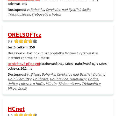
odezva: - ms
Dostupnost v:
Boháňka
,
Cerekvice nad Bystřicí
,
Skála
,
Třebnouševes
,
Třebovětice
,
Votuz
ORELSOFTcz
3.8
testů celkem:
150
Bez zavazku Bez pokut Bez poplatku Moznost vyzkouset si
internet zdarma na 1 mesic
Bezdrátové připojení
: stahování: 24,2 Mb/s | nahrávání: 6,97 Mb/s |
odezva: 26,2 ms
Dostupnost v:
Bílsko
,
Boháňka
,
Cerekvice nad Bystřicí
,
Dolany
,
Dolní Černůtky
,
Doubrava
,
Doubravice
,
Holovousy
,
Hořice
,
Jeřice
,
Lukavec u Hořic
,
Miletín
,
Třebnouševes
,
Třebovětice
,
Vlkov
,
Zboží
HCnet
4.5