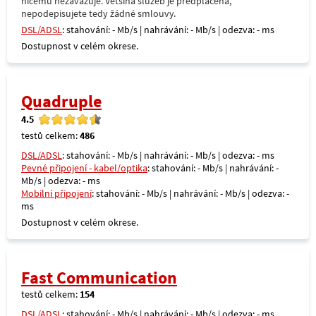
ničemu nezavazuje. Většina služeb je předplacená,
nepodepisujete tedy žádné smlouvy.
DSL/ADSL
: stahování: - Mb/s | nahrávání: - Mb/s | odezva: - ms
Dostupnost v celém okrese.
Quadruple
4.5
testů celkem:
486
DSL/ADSL
: stahování: - Mb/s | nahrávání: - Mb/s | odezva: - ms
Pevné připojení - kabel/optika
: stahování: - Mb/s | nahrávání: -
Mb/s | odezva: - ms
Mobilní připojení
: stahování: - Mb/s | nahrávání: - Mb/s | odezva: -
ms
Dostupnost v celém okrese.
Fast Communication
testů celkem:
154
DSL/ADSL
: stahování: - Mb/s | nahrávání: - Mb/s | odezva: - ms