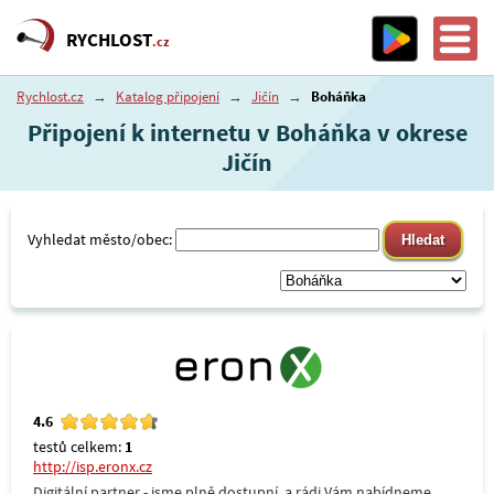
RYCHLOST
.cz
Rychlost.cz
→
Katalog připojení
→
Jičín
→
Boháňka
Připojení k internetu v Boháňka v okrese
Jičín
Vyhledat město/obec:
4.6
testů celkem:
1
http://isp.eronx.cz
Digitální partner - jsme plně dostupní, a rádi Vám nabídneme