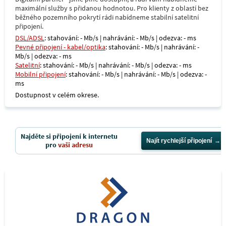
maximální služby s přidanou hodnotou. Pro klienty z oblastí bez
běžného pozemního pokrytí rádi nabídneme stabilní satelitní
připojení.
DSL/ADSL
: stahování: - Mb/s | nahrávání: - Mb/s | odezva: - ms
Pevné připojení - kabel/optika
: stahování: - Mb/s | nahrávání: -
Mb/s | odezva: - ms
Satelitní
: stahování: - Mb/s | nahrávání: - Mb/s | odezva: - ms
Mobilní připojení
: stahování: - Mb/s | nahrávání: - Mb/s | odezva: -
ms
Dostupnost v celém okrese.
Najděte si připojení k internetu
Najít rychlejší připojení
pro
vaši adresu