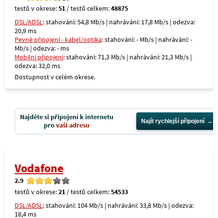
testů v okrese:
51
/ testů celkem:
48875
DSL/ADSL
: stahování: 54,8 Mb/s | nahrávání: 17,8 Mb/s | odezva:
20,9 ms
Pevné připojení - kabel/optika
: stahování: - Mb/s | nahrávání: -
Mb/s | odezva: - ms
Mobilní připojení
: stahování: 71,3 Mb/s | nahrávání: 21,3 Mb/s |
odezva: 32,0 ms
Dostupnost v celém okrese.
Najděte si připojení k internetu
Najít rychlejší připojení
pro
vaši adresu
Vodafone
2.9
testů v okrese:
21
/ testů celkem:
54533
DSL/ADSL
: stahování: 104 Mb/s | nahrávání: 33,8 Mb/s | odezva:
18,4 ms