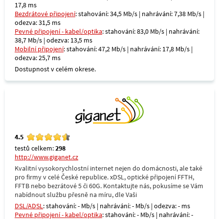
17,8 ms
Bezdrátové připojení
: stahování: 34,5 Mb/s | nahrávání: 7,38 Mb/s |
odezva: 31,5 ms
Pevné připojení - kabel/optika
: stahování: 83,0 Mb/s | nahrávání:
38,7 Mb/s | odezva: 13,5 ms
Mobilní připojení
: stahování: 47,2 Mb/s | nahrávání: 17,8 Mb/s |
odezva: 25,7 ms
Dostupnost v celém okrese.
4.5
testů celkem:
298
http://www.giganet.cz
Kvalitní vysokorychlostní internet nejen do domácnosti, ale také
pro firmy v celé České republice. xDSL, optické připojení FFTH,
FFTB nebo bezrátové 5 či 60G. Kontaktujte nás, pokusíme se Vám
nabídnout službu přesně na míru, dle Vaši
DSL/ADSL
: stahování: - Mb/s | nahrávání: - Mb/s | odezva: - ms
Pevné připojení - kabel/optika
: stahování: - Mb/s | nahrávání: -