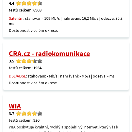
4.4
testů celkem:
6903
Satelitní
: stahování: 109 Mb/s | nahrávání: 16,2 Mb/s | odezva: 35,8
ms
Dostupnost v celém okrese.
CRA.cz - radiokomunikace
3.5
testů celkem:
1934
DSL/ADSL
: stahování: - Mb/s | nahrávání: - Mb/s | odezva: - ms
Dostupnost v celém okrese.
WIA
3.7
testů celkem:
930
WIA poskytuje kvalitní, rychlý a spolehlivý internet, který Vás k