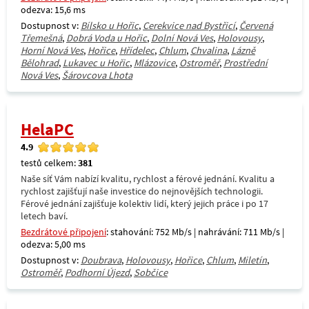
odezva: 15,6 ms
Dostupnost v:
Bílsko u Hořic
,
Cerekvice nad Bystřicí
,
Červená
Třemešná
,
Dobrá Voda u Hořic
,
Dolní Nová Ves
,
Holovousy
,
Horní Nová Ves
,
Hořice
,
Hřídelec
,
Chlum
,
Chvalina
,
Lázně
Bělohrad
,
Lukavec u Hořic
,
Mlázovice
,
Ostroměř
,
Prostřední
Nová Ves
,
Šárovcova Lhota
HelaPC
4.9
testů celkem:
381
Naše síť Vám nabízí kvalitu, rychlost a férové jednání. Kvalitu a
rychlost zajišťují naše investice do nejnovějších technologii.
Férové jednání zajišťuje kolektiv lidí, který jejich práce i po 17
letech baví.
Bezdrátové připojení
: stahování: 752 Mb/s | nahrávání: 711 Mb/s |
odezva: 5,00 ms
Dostupnost v:
Doubrava
,
Holovousy
,
Hořice
,
Chlum
,
Miletín
,
Ostroměř
,
Podhorní Újezd
,
Sobčice