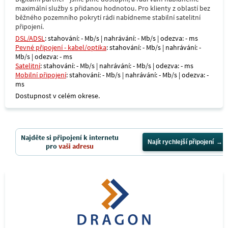
maximální služby s přidanou hodnotou. Pro klienty z oblastí bez
běžného pozemního pokrytí rádi nabídneme stabilní satelitní
připojení.
DSL/ADSL
: stahování: - Mb/s | nahrávání: - Mb/s | odezva: - ms
Pevné připojení - kabel/optika
: stahování: - Mb/s | nahrávání: -
Mb/s | odezva: - ms
Satelitní
: stahování: - Mb/s | nahrávání: - Mb/s | odezva: - ms
Mobilní připojení
: stahování: - Mb/s | nahrávání: - Mb/s | odezva: -
ms
Dostupnost v celém okrese.
Najděte si připojení k internetu
Najít rychlejší připojení
pro
vaši adresu