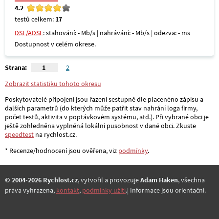
4.2
testů celkem:
17
DSL/ADSL
: stahování: - Mb/s | nahrávání: - Mb/s | odezva: - ms
Dostupnost v celém okrese.
Strana:
1
2
Zobrazit statistiku tohoto okresu
Poskytovatelé připojení jsou řazeni sestupně dle placenéno zápisu a
dalších parametrů (do kterých může patřit stav nahrání loga firmy,
počet testů, aktivita v poptávkovém systému, atd.). Při vybrané obci je
ještě zohledněna vyplněná lokální pusobnost v dané obci. Zkuste
speedtest
na rychlost.cz.
* Recenze/hodnocení jsou ověřena, viz
podmínky
.
© 2004-2026 Rychlost.cz
, vytvořil a provozuje
Adam Haken
, všechna
práva vyhrazena,
kontakt
,
podmínky užití
.| Informace jsou orientační.