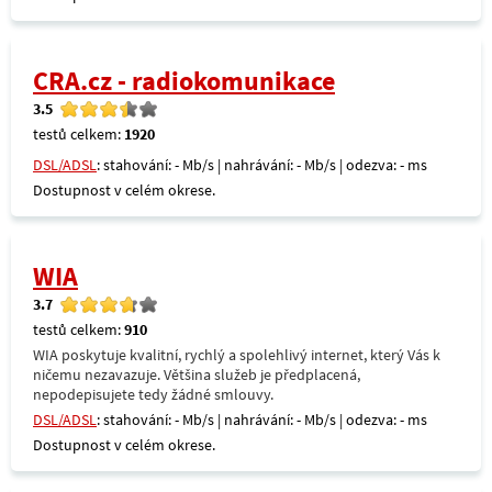
CRA.cz - radiokomunikace
3.5
testů celkem:
1920
DSL/ADSL
: stahování: - Mb/s | nahrávání: - Mb/s | odezva: - ms
Dostupnost v celém okrese.
WIA
3.7
testů celkem:
910
WIA poskytuje kvalitní, rychlý a spolehlivý internet, který Vás k
ničemu nezavazuje. Většina služeb je předplacená,
nepodepisujete tedy žádné smlouvy.
DSL/ADSL
: stahování: - Mb/s | nahrávání: - Mb/s | odezva: - ms
Dostupnost v celém okrese.