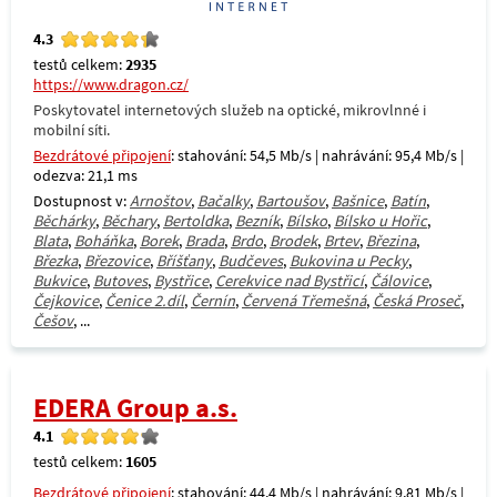
4.3
testů celkem:
2935
https://www.dragon.cz/
Poskytovatel internetových služeb na optické, mikrovlnné i
mobilní síti.
Bezdrátové připojení
: stahování: 54,5 Mb/s | nahrávání: 95,4 Mb/s |
odezva: 21,1 ms
Dostupnost v:
Arnoštov
,
Bačalky
,
Bartoušov
,
Bašnice
,
Batín
,
Běchárky
,
Běchary
,
Bertoldka
,
Bezník
,
Bílsko
,
Bílsko u Hořic
,
Blata
,
Boháňka
,
Borek
,
Brada
,
Brdo
,
Brodek
,
Brtev
,
Březina
,
Březka
,
Březovice
,
Bříšťany
,
Budčeves
,
Bukovina u Pecky
,
Bukvice
,
Butoves
,
Bystřice
,
Cerekvice nad Bystřicí
,
Čálovice
,
Čejkovice
,
Čenice 2.díl
,
Černín
,
Červená Třemešná
,
Česká Proseč
,
Češov
, ...
EDERA Group a.s.
4.1
testů celkem:
1605
Bezdrátové připojení
: stahování: 44,4 Mb/s | nahrávání: 9,81 Mb/s |