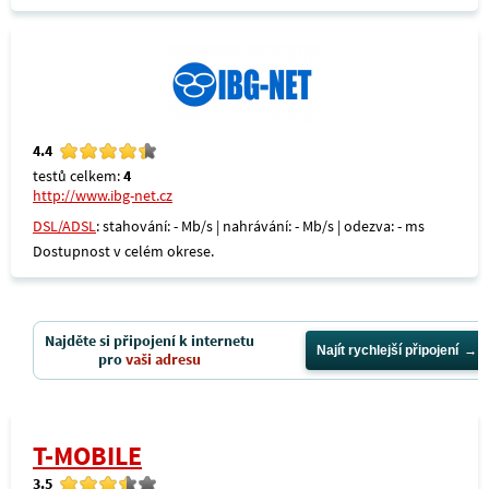
4.4
testů celkem:
4
http://www.ibg-net.cz
DSL/ADSL
: stahování: - Mb/s | nahrávání: - Mb/s | odezva: - ms
Dostupnost v celém okrese.
Najděte si připojení k internetu
Najít rychlejší připojení
pro
vaši adresu
T-MOBILE
3.5