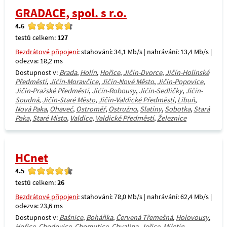
GRADACE, spol. s r.o.
4.6
testů celkem:
127
Bezdrátové připojení
: stahování: 34,1 Mb/s | nahrávání: 13,4 Mb/s |
odezva: 18,2 ms
Dostupnost v:
Brada
,
Holín
,
Hořice
,
Jičín-Dvorce
,
Jičín-Holínské
Předměstí
,
Jičín-Moravčice
,
Jičín-Nové Město
,
Jičín-Popovice
,
Jičín-Pražské Předměstí
,
Jičín-Robousy
,
Jičín-Sedličky
,
Jičín-
Soudná
,
Jičín-Staré Město
,
Jičín-Valdické Předměstí
,
Libuň
,
Nová Paka
,
Ohaveč
,
Ostroměř
,
Ostružno
,
Slatiny
,
Sobotka
,
Stará
Paka
,
Staré Místo
,
Valdice
,
Valdické Předměstí
,
Železnice
HCnet
4.5
testů celkem:
26
Bezdrátové připojení
: stahování: 78,0 Mb/s | nahrávání: 62,4 Mb/s |
odezva: 23,6 ms
Dostupnost v:
Bašnice
,
Boháňka
,
Červená Třemešná
,
Holovousy
,
Hořice
,
Chodovice
,
Chomutice
,
Chvalina
,
Jeřice
,
Miletín
,