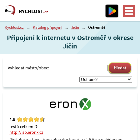
RYCHLOST
.cz
Rychlost.cz
→
Katalog připojení
→
Jičín
→
Ostroměř
Připojení k internetu v Ostroměř v okrese
Jičín
Vyhledat město/obec:
4.6
testů celkem:
2
http://isp.eronx.cz
Digitální partner - jsme plně dostupní, a rádi Vám nabídneme