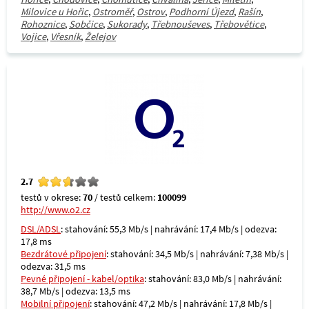
Milovice u Hořic
,
Ostroměř
,
Ostrov
,
Podhorní Újezd
,
Rašín
,
Rohoznice
,
Sobčice
,
Sukorady
,
Třebnouševes
,
Třebovětice
,
Vojice
,
Vřesník
,
Želejov
2.7
testů v okrese:
70
/ testů celkem:
100099
http://www.o2.cz
DSL/ADSL
: stahování: 55,3 Mb/s | nahrávání: 17,4 Mb/s | odezva:
17,8 ms
Bezdrátové připojení
: stahování: 34,5 Mb/s | nahrávání: 7,38 Mb/s |
odezva: 31,5 ms
Pevné připojení - kabel/optika
: stahování: 83,0 Mb/s | nahrávání:
38,7 Mb/s | odezva: 13,5 ms
Mobilní připojení
: stahování: 47,2 Mb/s | nahrávání: 17,8 Mb/s |