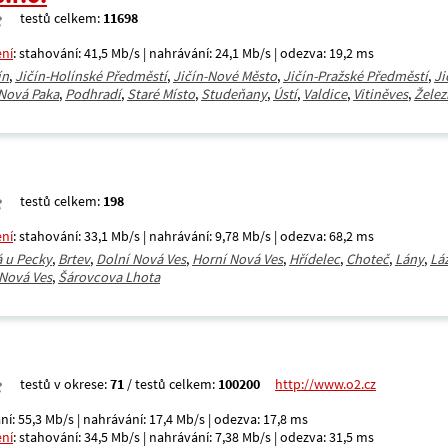
testů celkem:
11698
ení
: stahování: 41,5 Mb/s | nahrávání: 24,1 Mb/s | odezva: 19,2 ms
ín
,
Jičín-Holínské Předměstí
,
Jičín-Nové Město
,
Jičín-Pražské Předměstí
,
Ji
Nová Paka
,
Podhradí
,
Staré Místo
,
Studeňany
,
Ústí
,
Valdice
,
Vitiněves
,
Želez
testů celkem:
198
ení
: stahování: 33,1 Mb/s | nahrávání: 9,78 Mb/s | odezva: 68,2 ms
á u Pecky
,
Brtev
,
Dolní Nová Ves
,
Horní Nová Ves
,
Hřídelec
,
Choteč
,
Lány
,
Lá
 Nová Ves
,
Šárovcova Lhota
testů v okrese:
71
/ testů celkem:
100200
http://www.o2.cz
ní: 55,3 Mb/s | nahrávání: 17,4 Mb/s | odezva: 17,8 ms
ení
: stahování: 34,5 Mb/s | nahrávání: 7,38 Mb/s | odezva: 31,5 ms