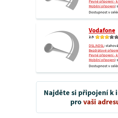
Pevné připojení - 
Mobilní připojení
:
Dostupnost v celé
Vodafone
2.9
DSL/ADSL
: stahová
Bezdrátové připoj
Pevné připojení - 
Mobilní připojení
:
Dostupnost v celé
Najděte si připojení k 
pro
vaši adres