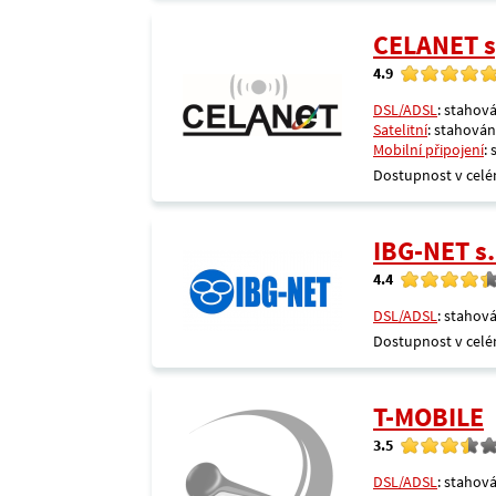
CELANET sp
4.9
DSL/ADSL
: stahová
Satelitní
: stahování
Mobilní připojení
:
Dostupnost v celé
IBG-NET s.
4.4
DSL/ADSL
: stahová
Dostupnost v celé
T-MOBILE
3.5
DSL/ADSL
: stahová