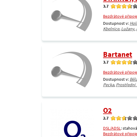
3.7
Bezdrátové připoj
Dostupnost v:
Hol
Kbelnice
,
Lužany
,
Bartanet
3.7
Bezdrátové připoj
Dostupnost v:
Běl
Pecka
,
Prostřední
O2
2.7
DSL/ADSL
: stahová
Bezdrátové připoj