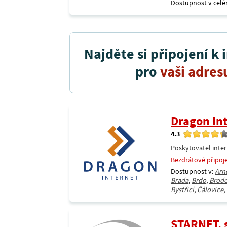
Dostupnost v celé
Najděte si připojení k 
pro
vaši adres
Dragon In
4.3
Poskytovatel inter
Bezdrátové připoj
Dostupnost v:
Arn
Brada
,
Brdo
,
Brod
Bystřicí
,
Čálovice
,
STARNET, s