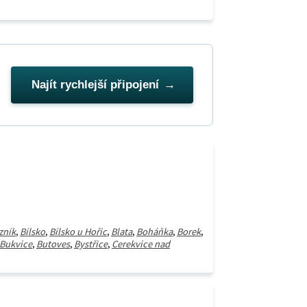
Najít rychlejší připojení
zník
,
Bílsko
,
Bílsko u Hořic
,
Blata
,
Boháňka
,
Borek
,
Bukvice
,
Butoves
,
Bystřice
,
Cerekvice nad