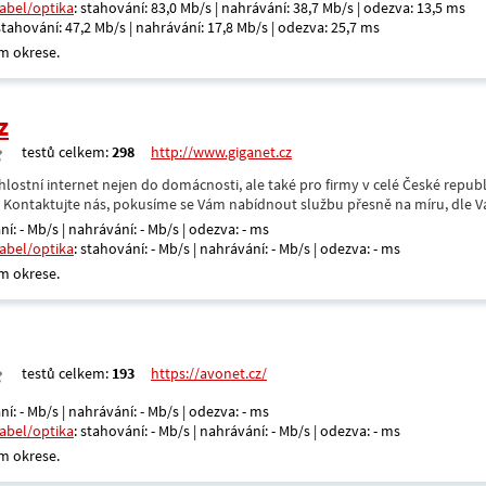
kabel/optika
: stahování: 83,0 Mb/s | nahrávání: 38,7 Mb/s | odezva: 13,5 ms
 stahování: 47,2 Mb/s | nahrávání: 17,8 Mb/s | odezva: 25,7 ms
m okrese.
z
testů celkem:
298
http://www.giganet.cz
hlostní internet nejen do domácnosti, ale také pro firmy v celé České repub
. Kontaktujte nás, pokusíme se Vám nabídnout službu přesně na míru, dle V
ní: - Mb/s | nahrávání: - Mb/s | odezva: - ms
kabel/optika
: stahování: - Mb/s | nahrávání: - Mb/s | odezva: - ms
m okrese.
testů celkem:
193
https://avonet.cz/
ní: - Mb/s | nahrávání: - Mb/s | odezva: - ms
kabel/optika
: stahování: - Mb/s | nahrávání: - Mb/s | odezva: - ms
m okrese.