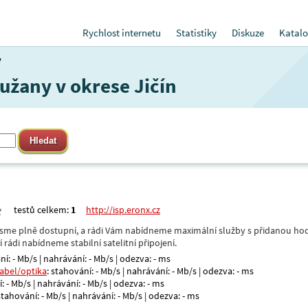
Rychlost internetu
Statistiky
Diskuze
Katalo
y
Lužany v okrese Jičín
testů celkem:
1
http://isp.eronx.cz
- jsme plně dostupní, a rádi Vám nabídneme maximální služby s přidanou hod
rádi nabídneme stabilní satelitní připojení.
ní: - Mb/s | nahrávání: - Mb/s | odezva: - ms
kabel/optika
: stahování: - Mb/s | nahrávání: - Mb/s | odezva: - ms
: - Mb/s | nahrávání: - Mb/s | odezva: - ms
 stahování: - Mb/s | nahrávání: - Mb/s | odezva: - ms