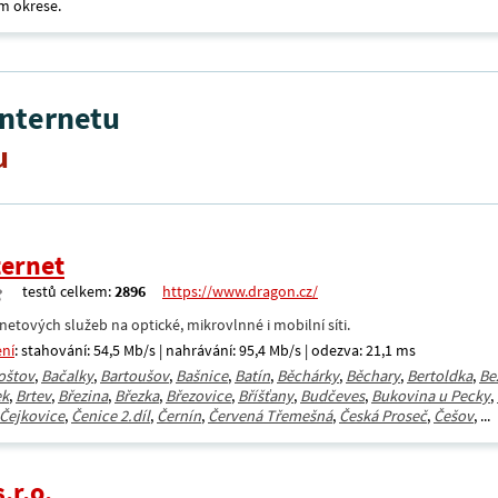
m okrese.
internetu
u
ternet
testů celkem:
2896
https://www.dragon.cz/
netových služeb na optické, mikrovlnné i mobilní síti.
ení
: stahování: 54,5 Mb/s | nahrávání: 95,4 Mb/s | odezva: 21,1 ms
oštov
,
Bačalky
,
Bartoušov
,
Bašnice
,
Batín
,
Běchárky
,
Běchary
,
Bertoldka
,
Be
ek
,
Brtev
,
Březina
,
Březka
,
Březovice
,
Bříšťany
,
Budčeves
,
Bukovina u Pecky
,
Čejkovice
,
Čenice 2.díl
,
Černín
,
Červená Třemešná
,
Česká Proseč
,
Češov
, ...
.r.o.