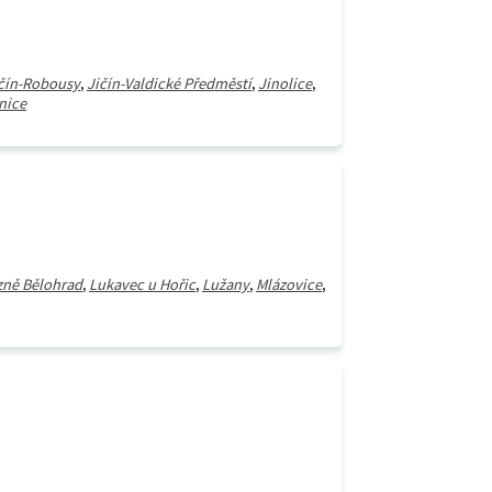
čín-Robousy
,
Jičín-Valdické Předměstí
,
Jinolice
,
nice
zně Bělohrad
,
Lukavec u Hořic
,
Lužany
,
Mlázovice
,