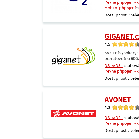
Pevné připojení - 
Mobilní připojení
:
Dostupnost v celé
GIGANET.c
4.5
Kvalitní vysokoryc
bezrátové 5 či 60G
DSL/ADSL
: stahová
Pevné připojení - 
Dostupnost v celé
AVONET
4.3
DSL/ADSL
: stahová
Pevné připojení - 
Dostupnost v celé