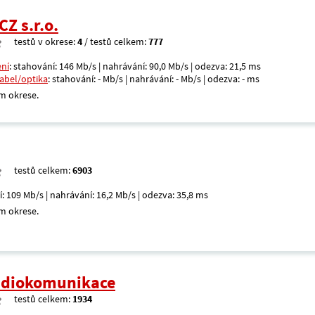
CZ s.r.o.
testů v okrese:
4
/ testů celkem:
777
ení
: stahování: 146 Mb/s | nahrávání: 90,0 Mb/s | odezva: 21,5 ms
kabel/optika
: stahování: - Mb/s | nahrávání: - Mb/s | odezva: - ms
m okrese.
testů celkem:
6903
í: 109 Mb/s | nahrávání: 16,2 Mb/s | odezva: 35,8 ms
m okrese.
radiokomunikace
testů celkem:
1934