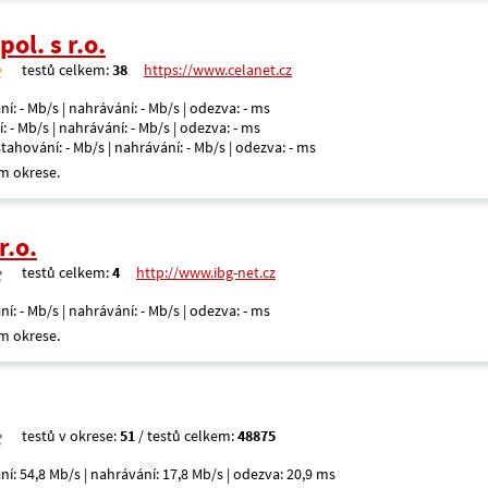
ol. s r.o.
testů celkem:
38
https://www.celanet.cz
ní: - Mb/s | nahrávání: - Mb/s | odezva: - ms
: - Mb/s | nahrávání: - Mb/s | odezva: - ms
 stahování: - Mb/s | nahrávání: - Mb/s | odezva: - ms
m okrese.
r.o.
testů celkem:
4
http://www.ibg-net.cz
ní: - Mb/s | nahrávání: - Mb/s | odezva: - ms
m okrese.
testů v okrese:
51
/ testů celkem:
48875
ní: 54,8 Mb/s | nahrávání: 17,8 Mb/s | odezva: 20,9 ms