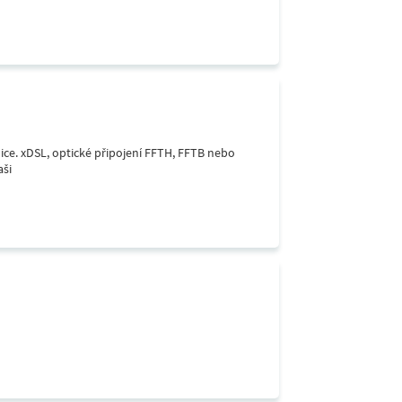
lice. xDSL, optické připojení FFTH, FFTB nebo
aši