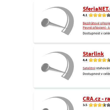
SferiaNET.
4.1
Bezdrátové připoj
Pevné připojení - 
Dostupnost v celé
Starlink
4.4
Satelitní
: stahován
Dostupnost v celé
CRA.cz - 
3.5