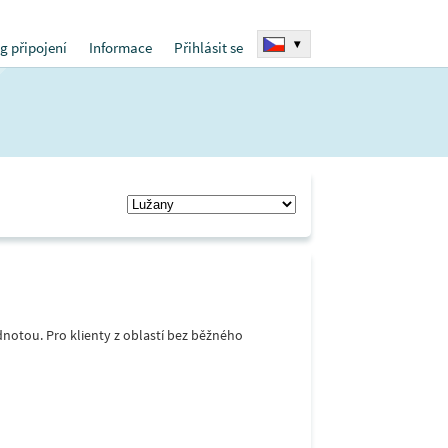
▾
g připojení
Informace
Přihlásit se
notou. Pro klienty z oblastí bez běžného