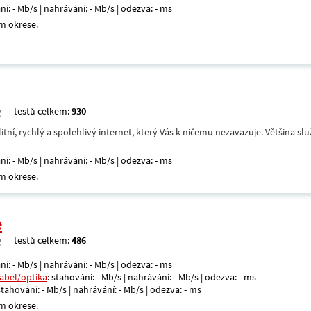
ní: - Mb/s | nahrávání: - Mb/s | odezva: - ms
m okrese.
testů celkem:
930
itní, rychlý a spolehlivý internet, který Vás k ničemu nezavazuje. Většina s
ní: - Mb/s | nahrávání: - Mb/s | odezva: - ms
m okrese.
e
testů celkem:
486
ní: - Mb/s | nahrávání: - Mb/s | odezva: - ms
kabel/optika
: stahování: - Mb/s | nahrávání: - Mb/s | odezva: - ms
 stahování: - Mb/s | nahrávání: - Mb/s | odezva: - ms
m okrese.