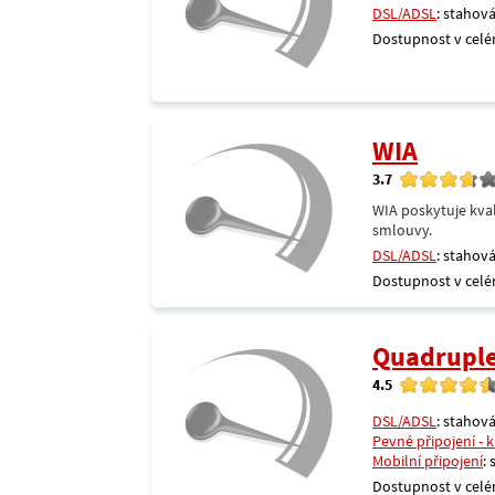
DSL/ADSL
: stahová
Dostupnost v celé
WIA
3.7
WIA poskytuje kval
smlouvy.
DSL/ADSL
: stahová
Dostupnost v celé
Quadrupl
4.5
DSL/ADSL
: stahová
Pevné připojení - 
Mobilní připojení
:
Dostupnost v celé