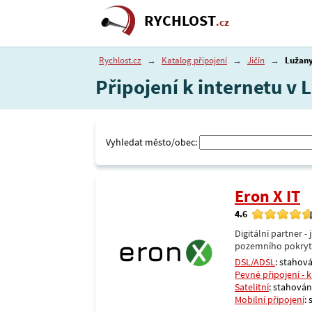
RYCHLOST
.cz
Rychlost.cz
→
Katalog připojení
→
Jičín
→
Lužan
Připojení k internetu v 
Vyhledat město/obec:
Eron X IT
4.6
Digitální partner 
pozemního pokrytí 
DSL/ADSL
: stahová
Pevné připojení - 
Satelitní
: stahování
Mobilní připojení
: