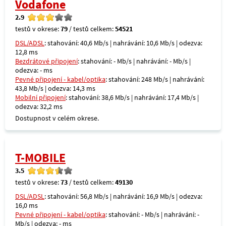
Vodafone
2.9
testů v okrese:
79
/ testů celkem:
54521
DSL/ADSL
: stahování: 40,6 Mb/s | nahrávání: 10,6 Mb/s | odezva:
12,8 ms
Bezdrátové připojení
: stahování: - Mb/s | nahrávání: - Mb/s |
odezva: - ms
Pevné připojení - kabel/optika
: stahování: 248 Mb/s | nahrávání:
43,8 Mb/s | odezva: 14,3 ms
Mobilní připojení
: stahování: 38,6 Mb/s | nahrávání: 17,4 Mb/s |
odezva: 32,2 ms
Dostupnost v celém okrese.
T-MOBILE
3.5
testů v okrese:
73
/ testů celkem:
49130
DSL/ADSL
: stahování: 56,8 Mb/s | nahrávání: 16,9 Mb/s | odezva:
16,0 ms
Pevné připojení - kabel/optika
: stahování: - Mb/s | nahrávání: -
Mb/s | odezva: - ms