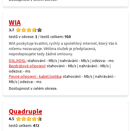
WIA
3.7
testů v okrese:
1
/ testů celkem:
910
WIA poskytuje kvalitní, rychlý a spolehlivý internet, který Vás k
ničemu nezavazuje. Většina služeb je předplacená,
nepodepisujete tedy žádné smlouvy.
DSL/ADSL
: stahování: - Mb/s | nahrávání: - Mb/s | odezva: - ms
Bezdrátové připojení
: stahování: - Mb/s | nahrávání: - Mb/s |
odezva: - ms
Pevné připojení - kabel/optika
: stahování: - Mb/s | nahrávání: -
Mb/s | odezva: - ms
Dostupnost v celém okrese.
Quadruple
4.5
testů celkem:
472