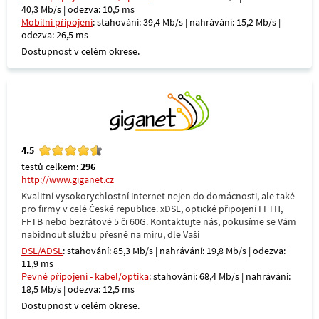
40,3 Mb/s | odezva: 10,5 ms
Mobilní připojení
: stahování: 39,4 Mb/s | nahrávání: 15,2 Mb/s |
odezva: 26,5 ms
Dostupnost v celém okrese.
4.5
testů celkem:
296
http://www.giganet.cz
Kvalitní vysokorychlostní internet nejen do domácnosti, ale také
pro firmy v celé České republice. xDSL, optické připojení FFTH,
FFTB nebo bezrátové 5 či 60G. Kontaktujte nás, pokusíme se Vám
nabídnout službu přesně na míru, dle Vaši
DSL/ADSL
: stahování: 85,3 Mb/s | nahrávání: 19,8 Mb/s | odezva:
11,9 ms
Pevné připojení - kabel/optika
: stahování: 68,4 Mb/s | nahrávání:
18,5 Mb/s | odezva: 12,5 ms
Dostupnost v celém okrese.