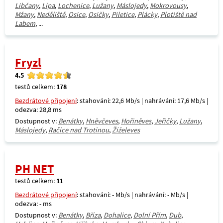
Libčany
,
Lípa
,
Lochenice
,
Lužany
,
Máslojedy
,
Mokrovousy
,
Mžany
,
Neděliště
,
Osice
,
Osičky
,
Piletice
,
Plácky
,
Plotiště nad
Labem
, ...
Fryzl
4.5
testů celkem:
178
Bezdrátové připojení
: stahování: 22,6 Mb/s | nahrávání: 17,6 Mb/s |
odezva: 28,8 ms
Dostupnost v:
Benátky
,
Hněvčeves
,
Hořiněves
,
Jeřičky
,
Lužany
,
Máslojedy
,
Račice nad Trotinou
,
Žíželeves
PH NET
testů celkem:
11
Bezdrátové připojení
: stahování: - Mb/s | nahrávání: - Mb/s |
odezva: - ms
Dostupnost v:
Benátky
,
Bříza
,
Dohalice
,
Dolní Přím
,
Dub
,