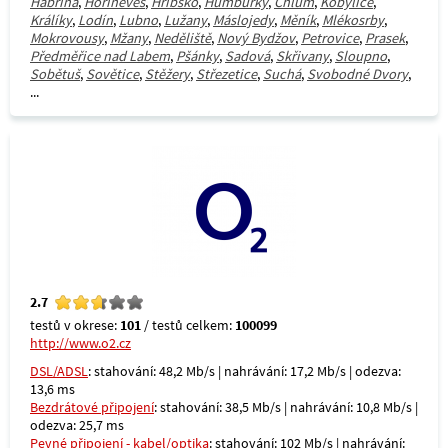
Habřina
,
Hořiněves
,
Hřibsko
,
Humburky
,
Chlum
,
Kobylice
,
Králíky
,
Lodín
,
Lubno
,
Lužany
,
Máslojedy
,
Měník
,
Mlékosrby
,
Mokrovousy
,
Mžany
,
Neděliště
,
Nový Bydžov
,
Petrovice
,
Prasek
,
Předměřice nad Labem
,
Pšánky
,
Sadová
,
Skřivany
,
Sloupno
,
Sobětuš
,
Sovětice
,
Stěžery
,
Střezetice
,
Suchá
,
Svobodné Dvory
,
...
2.7
testů v okrese:
101
/ testů celkem:
100099
http://www.o2.cz
DSL/ADSL
: stahování: 48,2 Mb/s | nahrávání: 17,2 Mb/s | odezva:
13,6 ms
Bezdrátové připojení
: stahování: 38,5 Mb/s | nahrávání: 10,8 Mb/s |
odezva: 25,7 ms
Pevné připojení - kabel/optika
: stahování: 102 Mb/s | nahrávání: