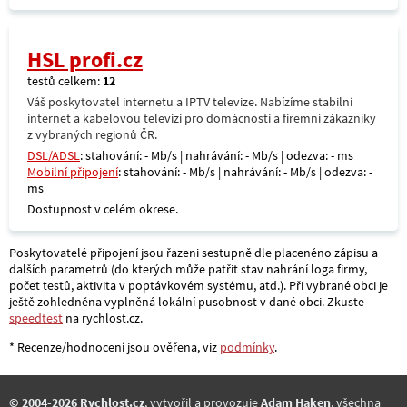
HSL profi.cz
testů celkem:
12
Váš poskytovatel internetu a IPTV televize. Nabízíme stabilní
internet a kabelovou televizi pro domácnosti a firemní zákazníky
z vybraných regionů ČR.
DSL/ADSL
: stahování: - Mb/s | nahrávání: - Mb/s | odezva: - ms
Mobilní připojení
: stahování: - Mb/s | nahrávání: - Mb/s | odezva: -
ms
Dostupnost v celém okrese.
Poskytovatelé připojení jsou řazeni sestupně dle placenéno zápisu a
dalších parametrů (do kterých může patřit stav nahrání loga firmy,
počet testů, aktivita v poptávkovém systému, atd.). Při vybrané obci je
ještě zohledněna vyplněná lokální pusobnost v dané obci. Zkuste
speedtest
na rychlost.cz.
* Recenze/hodnocení jsou ověřena, viz
podmínky
.
© 2004-2026 Rychlost.cz
, vytvořil a provozuje
Adam Haken
, všechna