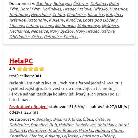
Dostupnost v:
Barchov
,
Boharyně
,
Číštěves
,
Dohalice
,
Dolní
Přím
,
Horní Přím
,
Hořiněves
,
Hradec Králové
,
Hřibsko
,
Hubenice
,
Humburky
,
Hvozdnice
,
Chlum
,
Chudeřice
,
Káranice
,
Kobylice
,
Krásnice
,
Kratonohy
,
Kukleny
,
Kunčice
,
Lhota pod Libčany
,
Libčany
,
Lubno
,
Lužany
,
Michnovka
,
Mokrovousy
,
Myštěves
,
Nechanice
,
Nepasice
,
Nový Bydžov
,
Nový Hradec Králové
,
Obědovice
,
Osice
,
Petrovice
,
Plačice
, ...
HelaPC
4.9
testů celkem:
381
Naše síť Vám nabízí kvalitu, rychlost a férové jednání. Kvalitu a
rychlost zajišťují naše investice do nejnovějších technologii.
Férové jednání zajišťuje kolektiv lidí, který jejich práce i po 17
letech baví.
Bezdrátové připojení
: stahování: 51,6 Mb/s | nahrávání: 27,9 Mb/s |
odezva: 22,7 ms
Dostupnost v:
Benátky
,
Březhrad
,
Bříza
,
Číbuz
,
Číštěves
,
Dobřenice
,
Dohalice
,
Dub
,
Habřina
,
Hněvčeves
,
Holohlavy
,
Horní
Dohalice
,
Hořiněves
,
Hradec Králové
,
Hřibsko
,
Hubíles
,
Chlum
,
Chotělice
,
Klenice
,
Kukleny
,
Lejšovka
,
Lhota pod Libčany
,