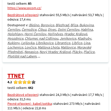
testů celkem:
85
https://www.spcom.cz/
Bezdrátové připojení
: stahování: 55,5 Mb/s | nahrávání: 53,7 Mb/s |
odezva: 17,4 ms
Dostupnost v:
Blešno
,
Borovice
,
Březhrad
,
Bříza
,
Bukovina
,
Černilov
,
Černožice
,
Číbuz
,
Divec
,
Dolní Černilov
,
Habřina
,
Holohlavy
,
Horní Černilov
,
Hořiněves
,
Hradec Králové
,
Hvozdnice
,
Chlumec nad Cidlinou
,
Jeníkovice
,
Kladruby
,
Kukleny
,
Lejšovka
,
Libníkovice
,
Librantice
,
Libřice
,
Lípa
,
Lochenice
,
Lovčice
,
Malšova Lhota
,
Malšovice
,
Moravské
Předměstí
,
Nepasice
,
Nový Hradec Králové
,
Plácky
,
Plačice
,
Plotiště nad Labem
, ...
TTNET
4.2
testů celkem:
442
Bezdrátové připojení
: stahování: 24,3 Mb/s | nahrávání: 17,7 Mb/s |
odezva: 31,5 ms
Pevné připojení - kabel/optika
: stahování: 273 Mb/s | nahrávání:
111 Mb/s | odezva: 22,8 ms