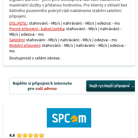
maximální služby s přidanou hodnotou. Pro klienty z oblastí bez
běžného pozemního pokrytí rádi nabídneme stabilní satelitní
připojení.
DSL/ADSL
: stahování: - Mb/s | nahrávání: - Mb/s | odezva: - ms
Pevné připojení - kabel/optika
: stahování: - Mb/s | nahrávání: -
Mb/s | odezva: - ms
Satelitní
: stahování: - Mb/s | nahrávání: - Mb/s | odezva: - ms
Mobilní připojení
: stahování: - Mb/s | nahrávání: - Mb/s | odezva: -
ms
Dostupnost v celém okrese.
Najděte si připojení k internetu
Najít rychlejší připojení
pro
vaši adresu
4.8