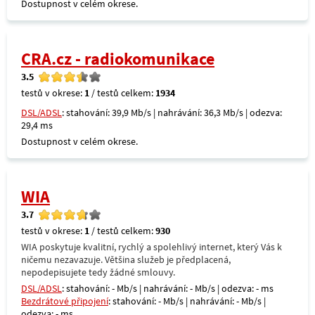
Dostupnost v celém okrese.
CRA.cz - radiokomunikace
3.5
testů v okrese:
1
/ testů celkem:
1934
DSL/ADSL
: stahování: 39,9 Mb/s | nahrávání: 36,3 Mb/s | odezva:
29,4 ms
Dostupnost v celém okrese.
WIA
3.7
testů v okrese:
1
/ testů celkem:
930
WIA poskytuje kvalitní, rychlý a spolehlivý internet, který Vás k
ničemu nezavazuje. Většina služeb je předplacená,
nepodepisujete tedy žádné smlouvy.
DSL/ADSL
: stahování: - Mb/s | nahrávání: - Mb/s | odezva: - ms
Bezdrátové připojení
: stahování: - Mb/s | nahrávání: - Mb/s |
odezva: - ms