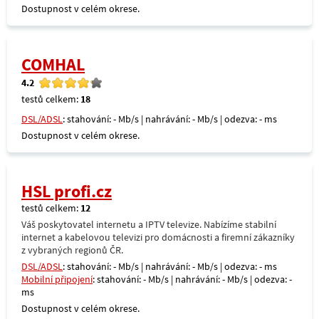
Dostupnost v celém okrese.
COMHAL
4.2
testů celkem:
18
DSL/ADSL
: stahování: - Mb/s | nahrávání: - Mb/s | odezva: - ms
Dostupnost v celém okrese.
HSL profi.cz
testů celkem:
12
Váš poskytovatel internetu a IPTV televize. Nabízíme stabilní
internet a kabelovou televizi pro domácnosti a firemní zákazníky
z vybraných regionů ČR.
DSL/ADSL
: stahování: - Mb/s | nahrávání: - Mb/s | odezva: - ms
Mobilní připojení
: stahování: - Mb/s | nahrávání: - Mb/s | odezva: -
ms
Dostupnost v celém okrese.