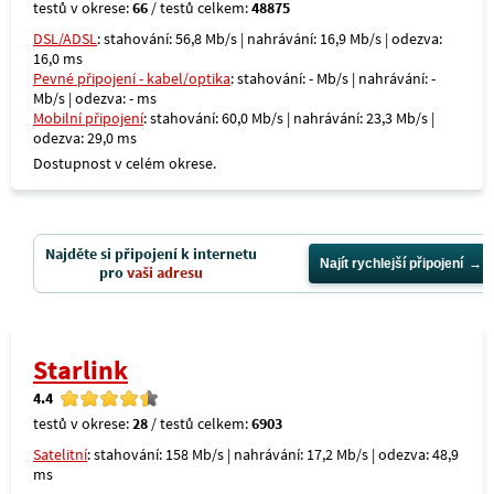
testů v okrese:
66
/ testů celkem:
48875
DSL/ADSL
: stahování: 56,8 Mb/s | nahrávání: 16,9 Mb/s | odezva:
16,0 ms
Pevné připojení - kabel/optika
: stahování: - Mb/s | nahrávání: -
Mb/s | odezva: - ms
Mobilní připojení
: stahování: 60,0 Mb/s | nahrávání: 23,3 Mb/s |
odezva: 29,0 ms
Dostupnost v celém okrese.
Najděte si připojení k internetu
Najít rychlejší připojení
pro
vaši adresu
Starlink
4.4
testů v okrese:
28
/ testů celkem:
6903
Satelitní
: stahování: 158 Mb/s | nahrávání: 17,2 Mb/s | odezva: 48,9
ms