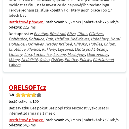
rychlost zajišťují naše investice do nejnovějších technologii.
Férové jednání zajišťuje kolektiv lidí, který jejich práce i po 17
letech baví.
Bezdrátové připojení
: stahování: 51,6 Mb/s | nahrávání: 27,9 Mb/s |
odezva: 22,7 ms
Dostupnost v:
Benátky
,
Březhrad
,
Bříza
,
Číbuz
,
Číštěves
,
Dobřenice
,
Dohalice
,
Dub
,
Habřina
,
Hněvčeves
,
Holohlavy
,
Horní
Dohalice
,
Hořiněves
,
Hradec Králové
,
Hřibsko
,
Hubíles
,
Chlum
,
Chotělice
,
Klenice
,
Kukleny
,
Lejšovka
,
Lhota pod Libčany
,
Libčany
,
Lípa
,
Lochenice
,
Lužany
,
Máslojedy
,
Mokrovousy
,
Mžany
,
Neděliště
,
Osice
,
Osičky
,
Piletice
,
Plácky
,
Plotiště nad
Labem
, ...
ORELSOFTcz
3.8
testů celkem:
150
Bez zavazku Bez pokut Bez poplatku Moznost vyzkouset si
internet zdarma na 1 mesic
Bezdrátové připojení
: stahování: 25,3 Mb/s | nahrávání: 7,98 Mb/s |
odezva: 54,5 ms