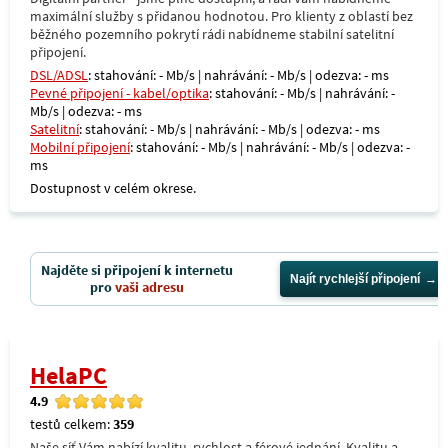
maximální služby s přidanou hodnotou. Pro klienty z oblastí bez
běžného pozemního pokrytí rádi nabídneme stabilní satelitní
připojení.
DSL/ADSL
: stahování: - Mb/s | nahrávání: - Mb/s | odezva: - ms
Pevné připojení - kabel/optika
: stahování: - Mb/s | nahrávání: -
Mb/s | odezva: - ms
Satelitní
: stahování: - Mb/s | nahrávání: - Mb/s | odezva: - ms
Mobilní připojení
: stahování: - Mb/s | nahrávání: - Mb/s | odezva: -
ms
Dostupnost v celém okrese.
Najděte si připojení k internetu
Najít rychlejší připojení
pro
vaši adresu
HelaPC
4.9
testů celkem:
359
Naše síť Vám nabízí kvalitu, rychlost a férové jednání. Kvalitu a