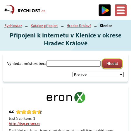
RYCHLOST
.cz
Rychlost.cz
→
Katalog připojení
→
Hradec Králové
→
Klenice
Připojení k internetu v Klenice v okrese
Hradec Králové
Vyhledat město/obec:
4.6
testů celkem:
1
http://isp.eronx.cz
Digitální partner - jsme plně dostupní, a rádi Vám nabídneme