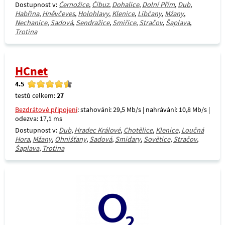
Dostupnost v:
Černožice
,
Číbuz
,
Dohalice
,
Dolní Přím
,
Dub
,
Habřina
,
Hněvčeves
,
Holohlavy
,
Klenice
,
Libčany
,
Mžany
,
Nechanice
,
Sadová
,
Sendražice
,
Smiřice
,
Stračov
,
Šaplava
,
Trotina
HCnet
4.5
testů celkem:
27
Bezdrátové připojení
: stahování: 29,5 Mb/s | nahrávání: 10,8 Mb/s |
odezva: 17,1 ms
Dostupnost v:
Dub
,
Hradec Králové
,
Chotělice
,
Klenice
,
Loučná
Hora
,
Mžany
,
Ohnišťany
,
Sadová
,
Smidary
,
Sovětice
,
Stračov
,
Šaplava
,
Trotina