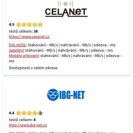
4.9
testů celkem:
38
https://www.celanet.cz
DSL/ADSL
: stahování: - Mb/s | nahrávání: - Mb/s | odezva: - ms
Satelitní
: stahování: - Mb/s | nahrávání: - Mb/s | odezva: - ms
Mobilní připojení
: stahování: - Mb/s | nahrávání: - Mb/s | odezva: -
ms
Dostupnost v celém okrese.
4.4
testů celkem:
4
http://www.ibg-net.cz