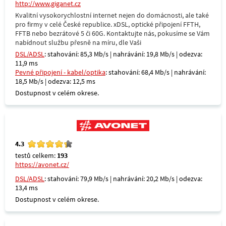
http://www.giganet.cz
Kvalitní vysokorychlostní internet nejen do domácnosti, ale také
pro firmy v celé České republice. xDSL, optické připojení FFTH,
FFTB nebo bezrátové 5 či 60G. Kontaktujte nás, pokusíme se Vám
nabídnout službu přesně na míru, dle Vaši
DSL/ADSL
: stahování: 85,3 Mb/s | nahrávání: 19,8 Mb/s | odezva:
11,9 ms
Pevné připojení - kabel/optika
: stahování: 68,4 Mb/s | nahrávání:
18,5 Mb/s | odezva: 12,5 ms
Dostupnost v celém okrese.
4.3
testů celkem:
193
https://avonet.cz/
DSL/ADSL
: stahování: 79,9 Mb/s | nahrávání: 20,2 Mb/s | odezva:
13,4 ms
Dostupnost v celém okrese.