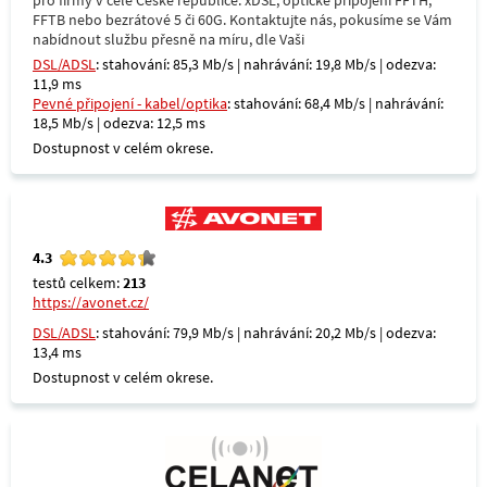
pro firmy v celé České republice. xDSL, optické připojení FFTH,
FFTB nebo bezrátové 5 či 60G. Kontaktujte nás, pokusíme se Vám
nabídnout službu přesně na míru, dle Vaši
DSL/ADSL
: stahování: 85,3 Mb/s | nahrávání: 19,8 Mb/s | odezva:
11,9 ms
Pevné připojení - kabel/optika
: stahování: 68,4 Mb/s | nahrávání:
18,5 Mb/s | odezva: 12,5 ms
Dostupnost v celém okrese.
4.3
testů celkem:
213
https://avonet.cz/
DSL/ADSL
: stahování: 79,9 Mb/s | nahrávání: 20,2 Mb/s | odezva:
13,4 ms
Dostupnost v celém okrese.