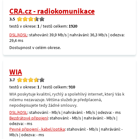
CRA.cz - radiokomunikace
3.5
testů v okrese:
1
/ testů celkem:
1920
DSL/ADSL
: stahování: 39,9 Mb/s | nahrávání: 36,3 Mb/s | odezva:
29,4 ms
Dostupnost v celém okrese.
WIA
3.7
testů v okrese:
1
/ testů celkem:
910
WIA poskytuje kvalitní, rychlý a spolehlivý internet, který Vás k
ničemu nezavazuje. Většina služeb je předplacená,
nepodepisujete tedy žádné smlouvy.
DSL/ADSL
: stahování: - Mb/s | nahrávání: - Mb/s | odezva: - ms
Bezdrátové připojení
: stahování: - Mb/s | nahrávání: - Mb/s |
odezva: - ms
Pevné připojení - kabel/optika
: stahování: - Mb/s | nahrávání: -
Mb/s | odezva: - ms