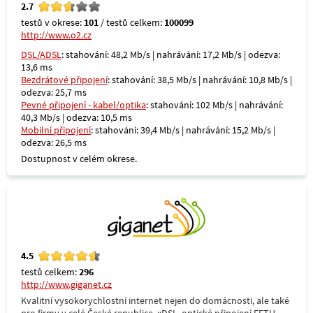
2.7
testů v okrese:
101
/ testů celkem:
100099
http://www.o2.cz
DSL/ADSL
: stahování: 48,2 Mb/s | nahrávání: 17,2 Mb/s | odezva:
13,6 ms
Bezdrátové připojení
: stahování: 38,5 Mb/s | nahrávání: 10,8 Mb/s |
odezva: 25,7 ms
Pevné připojení - kabel/optika
: stahování: 102 Mb/s | nahrávání:
40,3 Mb/s | odezva: 10,5 ms
Mobilní připojení
: stahování: 39,4 Mb/s | nahrávání: 15,2 Mb/s |
odezva: 26,5 ms
Dostupnost v celém okrese.
4.5
testů celkem:
296
http://www.giganet.cz
Kvalitní vysokorychlostní internet nejen do domácnosti, ale také