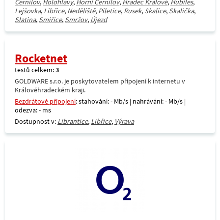
Černilov
,
Holohlavy
,
Horní Černilov
,
Hradec Králové
,
Hubíles
,
Lejšovka
,
Libřice
,
Neděliště
,
Piletice
,
Rusek
,
Skalice
,
Skalička
,
Slatina
,
Smiřice
,
Smržov
,
Újezd
Rocketnet
testů celkem:
3
GOLDWARE s.r.o. je poskytovatelem připojení k internetu v
Královéhradeckém kraji.
Bezdrátové připojení
: stahování: - Mb/s | nahrávání: - Mb/s |
odezva: - ms
Dostupnost v:
Librantice
,
Libřice
,
Výrava