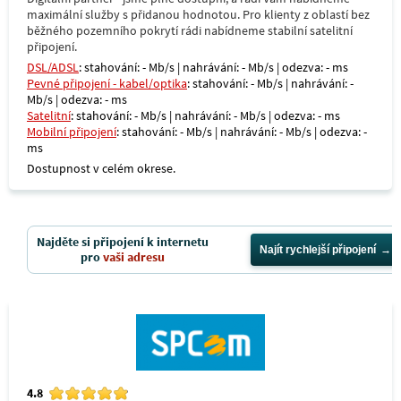
maximální služby s přidanou hodnotou. Pro klienty z oblastí bez
běžného pozemního pokrytí rádi nabídneme stabilní satelitní
připojení.
DSL/ADSL
: stahování: - Mb/s | nahrávání: - Mb/s | odezva: - ms
Pevné připojení - kabel/optika
: stahování: - Mb/s | nahrávání: -
Mb/s | odezva: - ms
Satelitní
: stahování: - Mb/s | nahrávání: - Mb/s | odezva: - ms
Mobilní připojení
: stahování: - Mb/s | nahrávání: - Mb/s | odezva: -
ms
Dostupnost v celém okrese.
Najděte si připojení k internetu
Najít rychlejší připojení
pro
vaši adresu
4.8