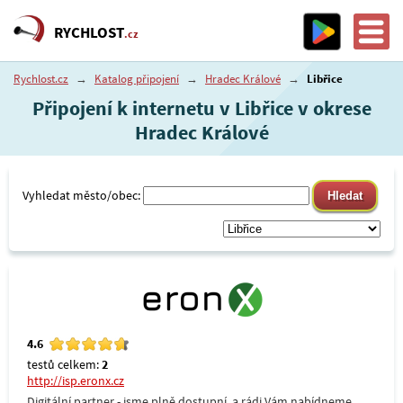
RYCHLOST
.cz
Rychlost.cz
→
Katalog připojení
→
Hradec Králové
→
Libřice
Připojení k internetu v Libřice v okrese
Hradec Králové
Vyhledat město/obec:
4.6
testů celkem:
2
http://isp.eronx.cz
Digitální partner - jsme plně dostupní, a rádi Vám nabídneme