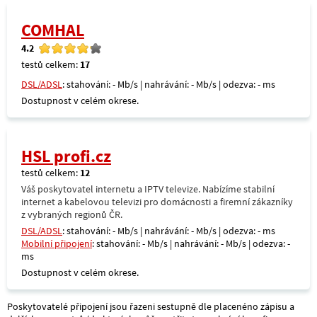
COMHAL
4.2
testů celkem:
17
DSL/ADSL
: stahování: - Mb/s | nahrávání: - Mb/s | odezva: - ms
Dostupnost v celém okrese.
HSL profi.cz
testů celkem:
12
Váš poskytovatel internetu a IPTV televize. Nabízíme stabilní
internet a kabelovou televizi pro domácnosti a firemní zákazníky
z vybraných regionů ČR.
DSL/ADSL
: stahování: - Mb/s | nahrávání: - Mb/s | odezva: - ms
Mobilní připojení
: stahování: - Mb/s | nahrávání: - Mb/s | odezva: -
ms
Dostupnost v celém okrese.
Poskytovatelé připojení jsou řazeni sestupně dle placenéno zápisu a