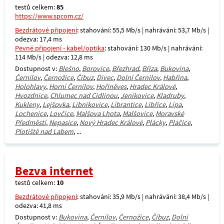
testů celkem:
85
https://www.spcom.cz/
Bezdrátové připojení
: stahování: 55,5 Mb/s | nahrávání: 53,7 Mb/s |
odezva: 17,4 ms
Pevné připojení - kabel/optika
: stahování: 130 Mb/s | nahrávání:
114 Mb/s | odezva: 12,8 ms
Dostupnost v:
Blešno
,
Borovice
,
Březhrad
,
Bříza
,
Bukovina
,
Černilov
,
Černožice
,
Číbuz
,
Divec
,
Dolní Černilov
,
Habřina
,
Holohlavy
,
Horní Černilov
,
Hořiněves
,
Hradec Králové
,
Hvozdnice
,
Chlumec nad Cidlinou
,
Jeníkovice
,
Kladruby
,
Kukleny
,
Lejšovka
,
Libníkovice
,
Librantice
,
Libřice
,
Lípa
,
Lochenice
,
Lovčice
,
Malšova Lhota
,
Malšovice
,
Moravské
Předměstí
,
Nepasice
,
Nový Hradec Králové
,
Plácky
,
Plačice
,
Plotiště nad Labem
, ...
Bezva internet
testů celkem:
10
Bezdrátové připojení
: stahování: 35,9 Mb/s | nahrávání: 38,4 Mb/s |
odezva: 41,8 ms
Dostupnost v:
Bukovina
,
Černilov
,
Černožice
,
Číbuz
,
Dolní