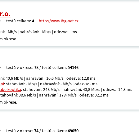
r.o.
testů celkem:
4
http://www.ibg-net.cz
ní: - Mb/s | nahrávání: - Mb/s | odezva: - ms
m okrese.
testů v okrese:
78
/ testů celkem:
54146
ní: 40,6 Mb/s | nahrávání: 10,6 Mb/s | odezva: 12,8 ms
ení
: stahování: - Mb/s | nahrávání: - Mb/s | odezva: - ms
kabel/optika
: stahování: 248 Mb/s | nahrávání: 43,8 Mb/s | odezva: 14,3 ms
 stahování: 38,6 Mb/s | nahrávání: 17,4 Mb/s | odezva: 32,2 ms
m okrese.
testů v okrese:
74
/ testů celkem:
49050