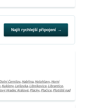
Najít rychlejší připojení
Dolní Černilov
,
Habřina
,
Holohlavy
,
Horní
y
,
Kukleny
,
Lejšovka
,
Libníkovice
,
Librantice
,
ový Hradec Králové
,
Plácky
,
Plačice
,
Plotiště nad