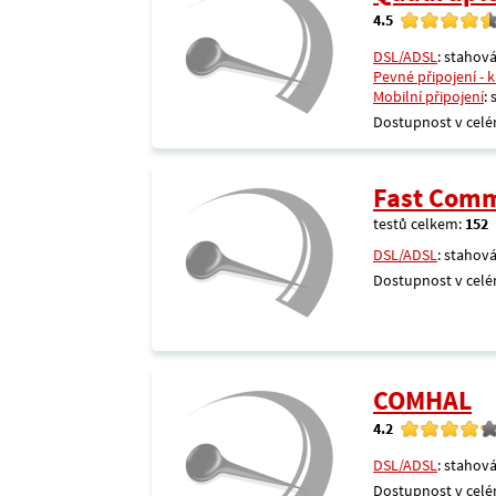
4.5
DSL/ADSL
: stahová
Pevné připojení - 
Mobilní připojení
:
Dostupnost v celé
Fast Comm
testů celkem:
152
DSL/ADSL
: stahová
Dostupnost v celé
COMHAL
4.2
DSL/ADSL
: stahová
Dostupnost v celé