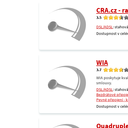
CRA.cz - 
3.5
DSL/ADSL
: stahová
Dostupnost v celé
WIA
3.7
WIA poskytuje kval
smlouvy.
DSL/ADSL
: stahová
Bezdrátové připoj
Pevné připojení - 
Dostupnost v celé
Quadrupl