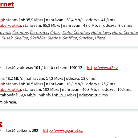
ernet
ení
: stahování: 35,9 Mb/s | nahrávání: 38,4 Mb/s | odezva: 41,8 ms
kabel/optika
: stahování: 65,3 Mb/s | nahrávání: 48,6 Mb/s | odezva: 8,67 ms
ovina
,
Černilov
,
Černožice
,
Číbuz
,
Dolní Černilov
,
Holohlavy
,
Horní Černilo
,
Rusek
,
Skalice
,
Skalička
,
Slatina
,
Smiřice
,
Smržov
,
Újezd
testů v okrese:
101
/ testů celkem:
100112
http://www.o2.cz
ní: 48,2 Mb/s | nahrávání: 17,2 Mb/s | odezva: 13,6 ms
ení
: stahování: 38,5 Mb/s | nahrávání: 10,8 Mb/s | odezva: 25,7 ms
kabel/optika
: stahování: 102 Mb/s | nahrávání: 40,3 Mb/s | odezva: 10,5 ms
 stahování: 39,4 Mb/s | nahrávání: 15,2 Mb/s | odezva: 26,5 ms
m okrese.
z
testů celkem:
292
http://www.giganet.cz