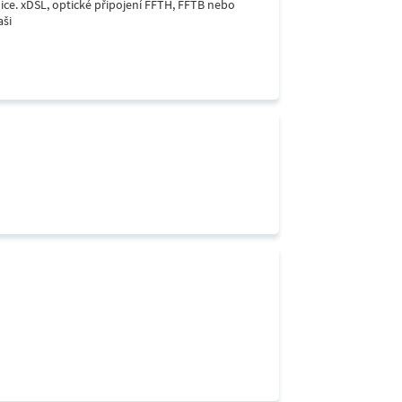
lice. xDSL, optické připojení FFTH, FFTB nebo
aši