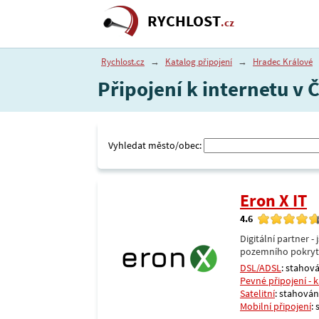
RYCHLOST
.cz
Rychlost.cz
→
Katalog připojení
→
Hradec Králové
Připojení k internetu v 
Vyhledat město/obec:
Eron X IT
4.6
Digitální partner 
pozemního pokrytí 
DSL/ADSL
: stahová
Pevné připojení - 
Satelitní
: stahování
Mobilní připojení
: