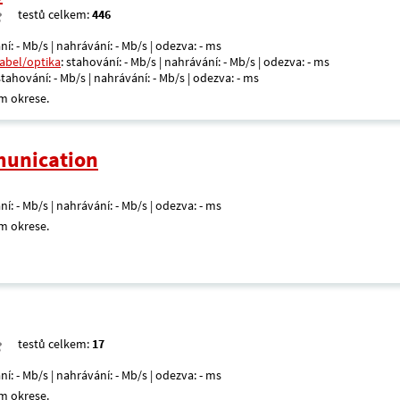
testů celkem:
446
ní: - Mb/s | nahrávání: - Mb/s | odezva: - ms
kabel/optika
: stahování: - Mb/s | nahrávání: - Mb/s | odezva: - ms
 stahování: - Mb/s | nahrávání: - Mb/s | odezva: - ms
m okrese.
unication
ní: - Mb/s | nahrávání: - Mb/s | odezva: - ms
m okrese.
testů celkem:
17
ní: - Mb/s | nahrávání: - Mb/s | odezva: - ms
m okrese.