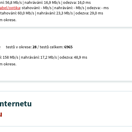
ní: 56,8 Mb/s | nahrávání: 16,9 Mb/s | odezva: 16,0 ms
kabel/optika
: stahování: - Mb/s | nahrávání: - Mb/s | odezva: - ms
 stahování: 60,0 Mb/s | nahrávání: 23,3 Mb/s | odezva: 29,0 ms
m okrese.
testů v okrese:
28
/ testů celkem:
6965
í: 158 Mb/s | nahrávání: 17,2 Mb/s | odezva: 48,9 ms
m okrese.
internetu
u