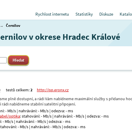
Rychlost internetu
Statistiky
Diskuze
Katalo
→
Černilov
Černilov v okrese Hradec Králové
testů celkem:
2
http://isp.eronx.cz
- jsme plně dostupní, a rádi Vám nabídneme maximální služby s přidanou hod
rádi nabídneme stabilní satelitní připojení.
ní: - Mb/s | nahrávání: - Mb/s | odezva: - ms
kabel/optika
: stahování: - Mb/s | nahrávání: - Mb/s | odezva: - ms
: - Mb/s | nahrávání: - Mb/s | odezva: - ms
 stahování: - Mb/s | nahrávání: - Mb/s | odezva: - ms