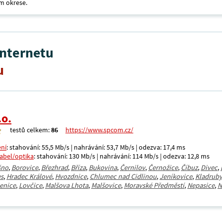
m okrese.
internetu
u
.o.
testů celkem:
86
https://www.spcom.cz/
ení
: stahování: 55,5 Mb/s | nahrávání: 53,7 Mb/s | odezva: 17,4 ms
kabel/optika
: stahování: 130 Mb/s | nahrávání: 114 Mb/s | odezva: 12,8 ms
šno
,
Borovice
,
Březhrad
,
Bříza
,
Bukovina
,
Černilov
,
Černožice
,
Číbuz
,
Divec
,
es
,
Hradec Králové
,
Hvozdnice
,
Chlumec nad Cidlinou
,
Jeníkovice
,
Kladrub
enice
,
Lovčice
,
Malšova Lhota
,
Malšovice
,
Moravské Předměstí
,
Nepasice
,
N