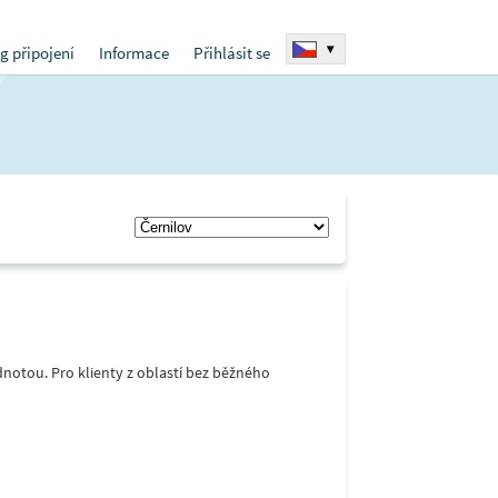
▾
g připojení
Informace
Přihlásit se
notou. Pro klienty z oblastí bez běžného