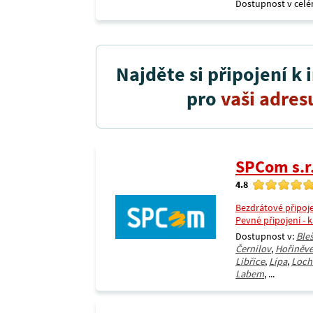
Dostupnost v celé
Najděte si připojení k 
pro
vaši adres
SPCom s.r
4.8
Bezdrátové připoj
Pevné připojení - 
Dostupnost v:
Ble
Černilov
,
Hořiněv
Libřice
,
Lípa
,
Loch
Labem
, ...