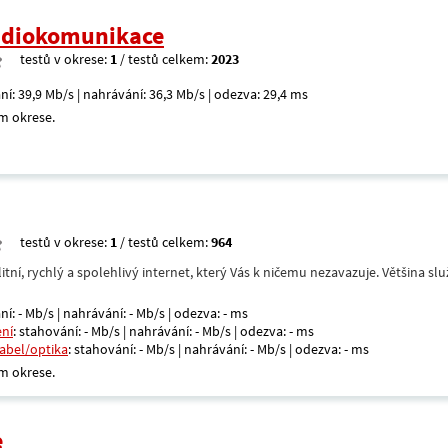
radiokomunikace
testů v okrese:
1
/ testů celkem:
2023
ní: 39,9 Mb/s | nahrávání: 36,3 Mb/s | odezva: 29,4 ms
m okrese.
testů v okrese:
1
/ testů celkem:
964
itní, rychlý a spolehlivý internet, který Vás k ničemu nezavazuje. Většina s
ní: - Mb/s | nahrávání: - Mb/s | odezva: - ms
ení
: stahování: - Mb/s | nahrávání: - Mb/s | odezva: - ms
kabel/optika
: stahování: - Mb/s | nahrávání: - Mb/s | odezva: - ms
m okrese.
e