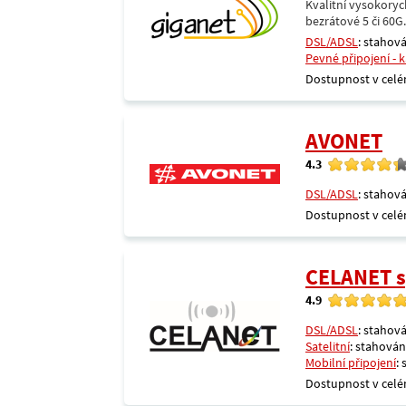
Kvalitní vysokoryc
bezrátové 5 či 60G
DSL/ADSL
: stahová
Pevné připojení - 
Dostupnost v celé
AVONET
4.3
DSL/ADSL
: stahová
Dostupnost v celé
CELANET sp
4.9
DSL/ADSL
: stahová
Satelitní
: stahování
Mobilní připojení
:
Dostupnost v celé