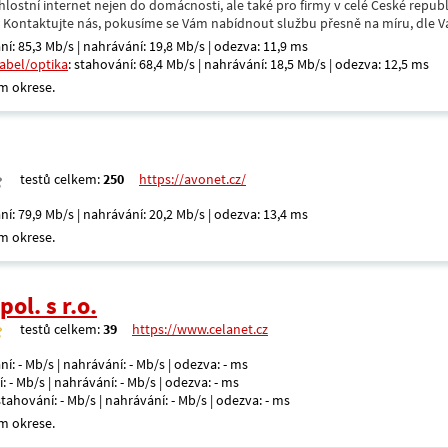
hlostní internet nejen do domácnosti, ale také pro firmy v celé České repub
. Kontaktujte nás, pokusíme se Vám nabídnout službu přesně na míru, dle V
ní: 85,3 Mb/s | nahrávání: 19,8 Mb/s | odezva: 11,9 ms
kabel/optika
: stahování: 68,4 Mb/s | nahrávání: 18,5 Mb/s | odezva: 12,5 ms
m okrese.
testů celkem:
250
https://avonet.cz/
ní: 79,9 Mb/s | nahrávání: 20,2 Mb/s | odezva: 13,4 ms
m okrese.
ol. s r.o.
testů celkem:
39
https://www.celanet.cz
ní: - Mb/s | nahrávání: - Mb/s | odezva: - ms
: - Mb/s | nahrávání: - Mb/s | odezva: - ms
 stahování: - Mb/s | nahrávání: - Mb/s | odezva: - ms
m okrese.