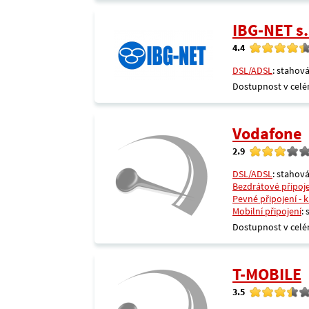
IBG-NET s.
4.4
DSL/ADSL
: stahová
Dostupnost v celé
Vodafone
2.9
DSL/ADSL
: stahová
Bezdrátové připoj
Pevné připojení - 
Mobilní připojení
:
Dostupnost v celé
T-MOBILE
3.5