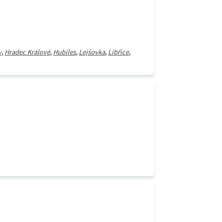
v
,
Hradec Králové
,
Hubíles
,
Lejšovka
,
Libřice
,