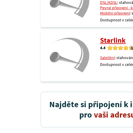
DSL/ADSL
: stahová
Pevné připojení - 
Mobilní připojení
:
Dostupnost v celé
Starlink
4.4
Satelitní
: stahován
Dostupnost v celé
Najděte si připojení k 
pro
vaši adres