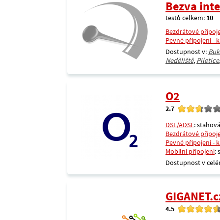
Bezva int
testů celkem:
10
Bezdrátové připoj
Pevné připojení - 
Dostupnost v:
Buk
Neděliště
,
Piletice
O2
2.7
DSL/ADSL
: stahová
Bezdrátové připoj
Pevné připojení - 
Mobilní připojení
:
Dostupnost v celé
GIGANET.c
4.5