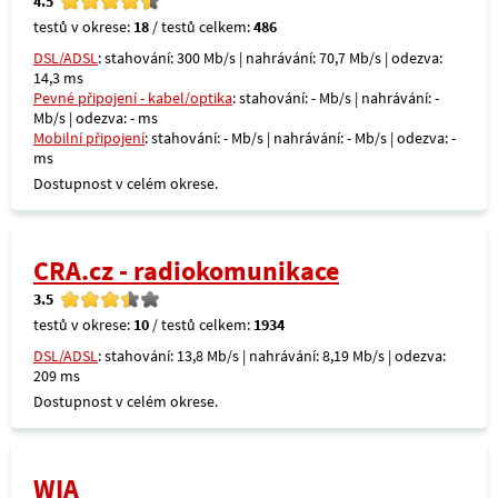
4.5
testů v okrese:
18
/ testů celkem:
486
DSL/ADSL
: stahování: 300 Mb/s | nahrávání: 70,7 Mb/s | odezva:
14,3 ms
Pevné připojení - kabel/optika
: stahování: - Mb/s | nahrávání: -
Mb/s | odezva: - ms
Mobilní připojení
: stahování: - Mb/s | nahrávání: - Mb/s | odezva: -
ms
Dostupnost v celém okrese.
CRA.cz - radiokomunikace
3.5
testů v okrese:
10
/ testů celkem:
1934
DSL/ADSL
: stahování: 13,8 Mb/s | nahrávání: 8,19 Mb/s | odezva:
209 ms
Dostupnost v celém okrese.
WIA