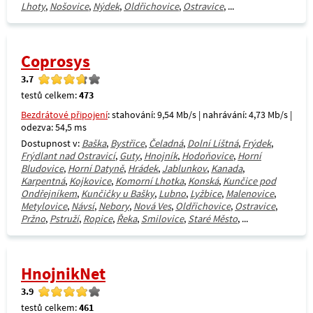
Lhoty
,
Nošovice
,
Nýdek
,
Oldřichovice
,
Ostravice
, ...
Coprosys
3.7
testů celkem:
473
Bezdrátové připojení
: stahování: 9,54 Mb/s | nahrávání: 4,73 Mb/s |
odezva: 54,5 ms
Dostupnost v:
Baška
,
Bystřice
,
Čeladná
,
Dolní Líštná
,
Frýdek
,
Frýdlant nad Ostravicí
,
Guty
,
Hnojník
,
Hodoňovice
,
Horní
Bludovice
,
Horní Datyně
,
Hrádek
,
Jablunkov
,
Kanada
,
Karpentná
,
Kojkovice
,
Komorní Lhotka
,
Konská
,
Kunčice pod
Ondřejníkem
,
Kunčičky u Bašky
,
Lubno
,
Lyžbice
,
Malenovice
,
Metylovice
,
Návsí
,
Nebory
,
Nová Ves
,
Oldřichovice
,
Ostravice
,
Pržno
,
Pstruží
,
Ropice
,
Řeka
,
Smilovice
,
Staré Město
, ...
HnojnikNet
3.9
testů celkem:
461