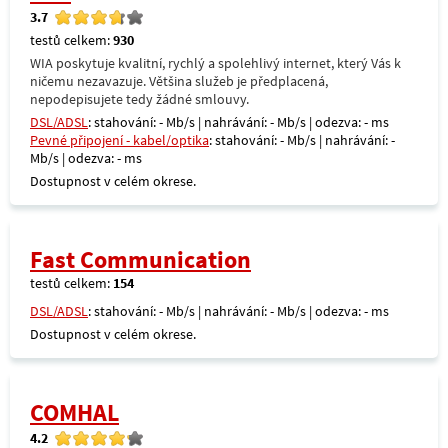
3.7
testů celkem:
930
WIA poskytuje kvalitní, rychlý a spolehlivý internet, který Vás k
ničemu nezavazuje. Většina služeb je předplacená,
nepodepisujete tedy žádné smlouvy.
DSL/ADSL
: stahování: - Mb/s | nahrávání: - Mb/s | odezva: - ms
Pevné připojení - kabel/optika
: stahování: - Mb/s | nahrávání: -
Mb/s | odezva: - ms
Dostupnost v celém okrese.
Fast Communication
testů celkem:
154
DSL/ADSL
: stahování: - Mb/s | nahrávání: - Mb/s | odezva: - ms
Dostupnost v celém okrese.
COMHAL
4.2