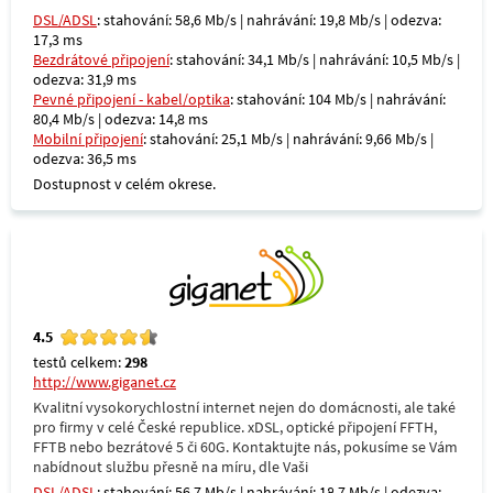
DSL/ADSL
: stahování: 58,6 Mb/s | nahrávání: 19,8 Mb/s | odezva:
17,3 ms
Bezdrátové připojení
: stahování: 34,1 Mb/s | nahrávání: 10,5 Mb/s |
odezva: 31,9 ms
Pevné připojení - kabel/optika
: stahování: 104 Mb/s | nahrávání:
80,4 Mb/s | odezva: 14,8 ms
Mobilní připojení
: stahování: 25,1 Mb/s | nahrávání: 9,66 Mb/s |
odezva: 36,5 ms
Dostupnost v celém okrese.
4.5
testů celkem:
298
http://www.giganet.cz
Kvalitní vysokorychlostní internet nejen do domácnosti, ale také
pro firmy v celé České republice. xDSL, optické připojení FFTH,
FFTB nebo bezrátové 5 či 60G. Kontaktujte nás, pokusíme se Vám
nabídnout službu přesně na míru, dle Vaši
DSL/ADSL
: stahování: 56,7 Mb/s | nahrávání: 18,7 Mb/s | odezva: