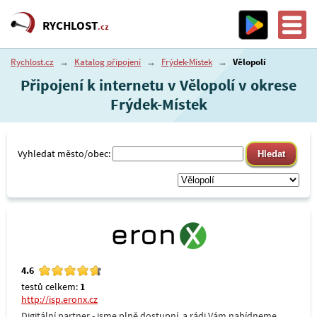
RYCHLOST
.cz
Rychlost.cz
→
Katalog připojení
→
Frýdek-Místek
→
Vělopolí
Připojení k internetu v Vělopolí v okrese
Frýdek-Místek
Vyhledat město/obec:
4.6
testů celkem:
1
http://isp.eronx.cz
Digitální partner - jsme plně dostupní, a rádi Vám nabídneme