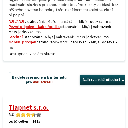
maximální služby s přidanou hodnotou. Pro klienty z oblastí bez
běžného pozemního pokrytí rádi nabídneme stabilní satelitní
připojení.
DSL/ADSL
: stahování: - Mb/s | nahrávání: - Mb/s | odezva: - ms
Pevné připojení - kabel/optika
: stahování: - Mb/s | nahrávání: -
Mb/s | odezva: - ms
Satelitní
: stahování: - Mb/s | nahrávání: - Mb/s | odezva: - ms
Mobilní připojení
: stahování: - Mb/s | nahrávání: - Mb/s | odezva: -
ms
Dostupnost v celém okrese.
Najděte si připojení k internetu
Najít rychlejší připojení
pro
vaši adresu
Tlapnet s.r.o.
3.6
testů celkem:
1415