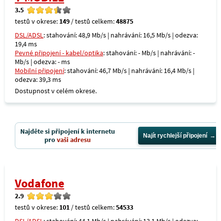
3.5
testů v okrese:
149
/ testů celkem:
48875
DSL/ADSL
: stahování: 48,9 Mb/s | nahrávání: 16,5 Mb/s | odezva:
19,4 ms
Pevné připojení - kabel/optika
: stahování: - Mb/s | nahrávání: -
Mb/s | odezva: - ms
Mobilní připojení
: stahování: 46,7 Mb/s | nahrávání: 16,4 Mb/s |
odezva: 39,3 ms
Dostupnost v celém okrese.
Najděte si připojení k internetu
Najít rychlejší připojení
pro
vaši adresu
Vodafone
2.9
testů v okrese:
101
/ testů celkem:
54533