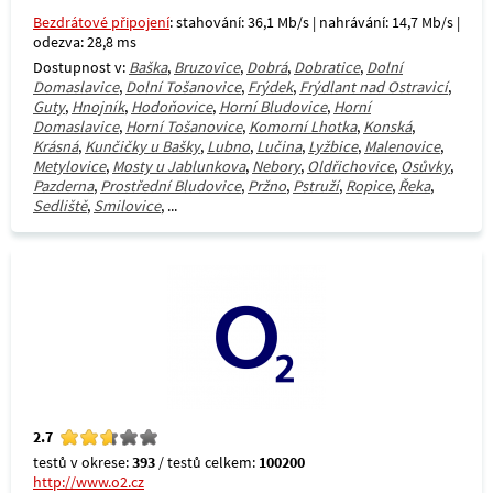
Bezdrátové připojení
: stahování: 36,1 Mb/s | nahrávání: 14,7 Mb/s |
odezva: 28,8 ms
Dostupnost v:
Baška
,
Bruzovice
,
Dobrá
,
Dobratice
,
Dolní
Domaslavice
,
Dolní Tošanovice
,
Frýdek
,
Frýdlant nad Ostravicí
,
Guty
,
Hnojník
,
Hodoňovice
,
Horní Bludovice
,
Horní
Domaslavice
,
Horní Tošanovice
,
Komorní Lhotka
,
Konská
,
Krásná
,
Kunčičky u Bašky
,
Lubno
,
Lučina
,
Lyžbice
,
Malenovice
,
Metylovice
,
Mosty u Jablunkova
,
Nebory
,
Oldřichovice
,
Osůvky
,
Pazderna
,
Prostřední Bludovice
,
Pržno
,
Pstruží
,
Ropice
,
Řeka
,
Sedliště
,
Smilovice
, ...
2.7
testů v okrese:
393
/ testů celkem:
100200
http://www.o2.cz