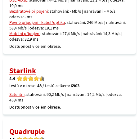
DSL/ADSL
: stahování: 44,1 Mb/s | nahrávání: 13,1 Mb/s | odezva:
19,9 ms
Bezdrátové připojení
: stahování: - Mb/s | nahrávání: - Mb/s |
odezva: - ms
Pevné připojení - kabel/optika
: stahování: 246 Mb/s | nahrávání:
58,4 Mb/s | odezva: 19,1 ms
Mobilní připojení
: stahování: 27,4 Mb/s | nahrávání: 14,3 Mb/s |
odezva: 32,9 ms
Dostupnost v celém okrese.
Starlink
4.4
testů v okrese:
48
/ testů celkem:
6903
Satelitní
: stahování: 90,2 Mb/s | nahrávání: 14,2 Mb/s | odezva:
43,4 ms
Dostupnost v celém okrese.
Quadruple