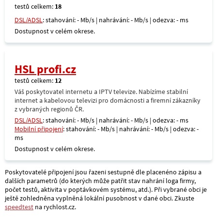
testů celkem:
18
DSL/ADSL
: stahování: - Mb/s | nahrávání: - Mb/s | odezva: - ms
Dostupnost v celém okrese.
HSL profi.cz
testů celkem:
12
Váš poskytovatel internetu a IPTV televize. Nabízíme stabilní
internet a kabelovou televizi pro domácnosti a firemní zákazníky
z vybraných regionů ČR.
DSL/ADSL
: stahování: - Mb/s | nahrávání: - Mb/s | odezva: - ms
Mobilní připojení
: stahování: - Mb/s | nahrávání: - Mb/s | odezva: -
ms
Dostupnost v celém okrese.
Poskytovatelé připojení jsou řazeni sestupně dle placenéno zápisu a
dalších parametrů (do kterých může patřit stav nahrání loga firmy,
počet testů, aktivita v poptávkovém systému, atd.). Při vybrané obci je
ještě zohledněna vyplněná lokální pusobnost v dané obci. Zkuste
speedtest
na rychlost.cz.