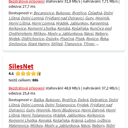
Bezdrátové připojení
: stahování: 31,9 Mb/s | nahrávání: 7,71 Mb/s |
odezva: 27,7 ms
Dostupnost v:
Bocanovice
,
Bukovec
,
Bystřice
,
Čeladná
,
Dolní
Líštná
,
Dolní Lomná
,
Frýdlant nad Ostravicí
,
Guty
,
Hnojník
,
Horní Líštná
,
Horní Lomná
,
Hrádek
,
Jablunkov
,
Karpentná
,
Kojkovice
,
Komorní Lhotka
,
Konská
,
Košařiska
,
Kunčice pod
Ondřejníkem
,
Milíkov
,
Mosty u Jablunkova
,
Návsí
,
Nebory
,
Nýdek
,
Oldřichovice
,
Osůvky
,
Písečná
,
Písek
,
Ropice
,
Řeka
,
Smilovice
,
Staré Hamry
,
Střítež
,
Třanovice
,
Třinec
, ...
SilesNet
4.6
testů celkem:
886
Bezdrátové připojení
: stahování: 48,9 Mb/s | nahrávání: 37,2 Mb/s |
odezva: 25,4 ms
Dostupnost v:
Baška
,
Bukovec
,
Bystřice
,
Dobrá
,
Dobratice
,
Dolní
Líštná
,
Dolní Lomná
,
Dolní Tošanovice
,
Frýdek
,
Frýdlant nad
Ostravicí
,
Guty
,
Hnojník
,
Horní Bludovice
,
Horní Datyně
,
Horní
Líštná
,
Horní Tošanovice
,
Hrádek
,
Jablunkov
,
Kojkovice
,
Komorní Lhotka
,
Konská
,
Košařiska
,
Krásná
,
Lubno
,
Lyžbice
,
Malenovice
,
Milíkov
,
Mosty u Jablunkova
,
Návsí
,
Nebory
,
Nižní