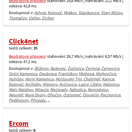
Bezdrátové připojení
: stahování: 29,8 Mb/s | nahrávání: 21,1 Mb/s |
odezva: 42,9 ms
Dostupnost v:
Kdyně
,
Koloveč
,
Mrákov
,
Slavíkovice
,
Starý Klíčov
,
Tlumačov
,
Úsilov
,
Zichov
Click4net
testů celkem:
35
Bezdrátové připojení
: stahování: 28,7 Mb/s | nahrávání: 8,57 Mb/s |
odezva: 47,1 ms
Dostupnost v:
Blížejov
,
Bukovec
,
Čečovice
,
Čermná
,
Černovice
,
Dolní Kamenice
,
Doubrava
,
Františkov
,
Hlohová
,
Hlohovčice
,
Holýšov
,
Horní Kamenice
,
Horšovský Týn
,
Chotiměř
,
Kanice
,
Koloveč
,
Krchleby
,
Křenovy
,
Kvíčovice
,
Lazce
,
Lštění
,
Malonice
,
Malý Malahov
,
Milavče
,
Močerady
,
Nahošice
,
Nemněnice
,
Neuměř
,
Nové Dvory
,
Ohučov
,
Ostromeč
,
Osvračín
,
Pocinovice
,
Poděvousy
,
Přívozec
, ...
Ercom
testů celkem:
0