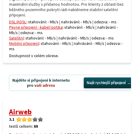
maximální služby s přidanou hodnotou. Pro klienty z oblastí bez
běžného pozemního pokrytí rádi nabídneme stabilní satelitní
připojení.
DSL/ADSL
: stahování: - Mb/s | nahrávání: - Mb/s | odezva: - ms
Pevné připojení - kabel/optika
: stahování: - Mb/s | nahrávání: -
Mb/s | odezva: - ms
Satelitní
: stahování: - Mb/s | nahrávání: - Mb/s | odezva: - ms
Mobilní připojení
: stahování: - Mb/s | nahrávání: - Mb/s | odezva: -
ms
Dostupnost v celém okrese.
Najděte si připojení k internetu
Najít rychlejší připojení
pro
vaši adresu
Airweb
3.1
testů celkem:
88