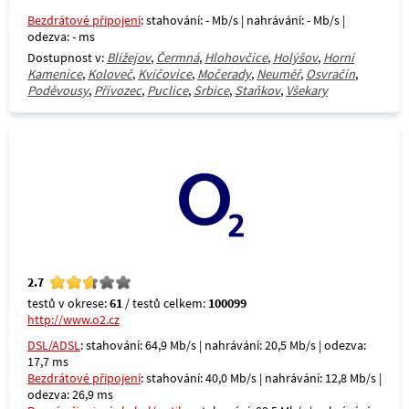
Bezdrátové připojení
: stahování: - Mb/s | nahrávání: - Mb/s |
odezva: - ms
Dostupnost v:
Blížejov
,
Čermná
,
Hlohovčice
,
Holýšov
,
Horní
Kamenice
,
Koloveč
,
Kvíčovice
,
Močerady
,
Neuměř
,
Osvračín
,
Poděvousy
,
Přívozec
,
Puclice
,
Srbice
,
Staňkov
,
Všekary
2.7
testů v okrese:
61
/ testů celkem:
100099
http://www.o2.cz
DSL/ADSL
: stahování: 64,9 Mb/s | nahrávání: 20,5 Mb/s | odezva:
17,7 ms
Bezdrátové připojení
: stahování: 40,0 Mb/s | nahrávání: 12,8 Mb/s |
odezva: 26,9 ms