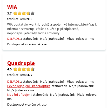
WIA
3.7
testů celkem:
910
WIA poskytuje kvalitní, rychlý a spolehlivý internet, který Vás k
ničemu nezavazuje. Většina služeb je předplacená,
nepodepisujete tedy žádné smlouvy.
DSL/ADSL
: stahování: - Mb/s | nahrávání: - Mb/s | odezva: - ms
Dostupnost v celém okrese.
Quadruple
4.5
testů celkem:
472
DSL/ADSL
: stahování: - Mb/s | nahrávání: - Mb/s | odezva: - ms
Pevné připojení - kabel/optika
: stahování: - Mb/s | nahrávání: -
Mb/s | odezva: - ms
Mobilní připojení
: stahování: - Mb/s | nahrávání: - Mb/s | odezva: -
ms
Dostupnost v celém okrese.