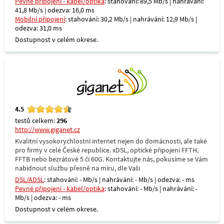
Pevné připojení - kabel/optika
: stahování: 89,5 Mb/s | nahrávání:
41,8 Mb/s | odezva: 16,0 ms
Mobilní připojení
: stahování: 30,2 Mb/s | nahrávání: 12,9 Mb/s |
odezva: 31,0 ms
Dostupnost v celém okrese.
4.5
testů celkem:
296
http://www.giganet.cz
Kvalitní vysokorychlostní internet nejen do domácnosti, ale také
pro firmy v celé České republice. xDSL, optické připojení FFTH,
FFTB nebo bezrátové 5 či 60G. Kontaktujte nás, pokusíme se Vám
nabídnout službu přesně na míru, dle Vaši
DSL/ADSL
: stahování: - Mb/s | nahrávání: - Mb/s | odezva: - ms
Pevné připojení - kabel/optika
: stahování: - Mb/s | nahrávání: -
Mb/s | odezva: - ms
Dostupnost v celém okrese.