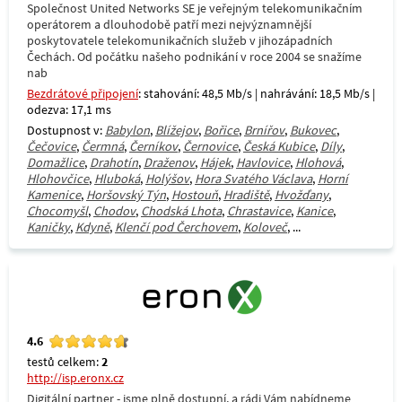
Společnost United Networks SE je veřejným telekomunikačním
operátorem a dlouhodobě patří mezi nejvýznamnější
poskytovatele telekomunikačních služeb v jihozápadních
Čechách. Od počátku našeho podnikání v roce 2004 se snažíme
nab
Bezdrátové připojení
: stahování: 48,5 Mb/s | nahrávání: 18,5 Mb/s |
odezva: 17,1 ms
Dostupnost v:
Babylon
,
Blížejov
,
Bořice
,
Brnířov
,
Bukovec
,
Čečovice
,
Čermná
,
Černíkov
,
Černovice
,
Česká Kubice
,
Díly
,
Domažlice
,
Drahotín
,
Draženov
,
Hájek
,
Havlovice
,
Hlohová
,
Hlohovčice
,
Hluboká
,
Holýšov
,
Hora Svatého Václava
,
Horní
Kamenice
,
Horšovský Týn
,
Hostouň
,
Hradiště
,
Hvožďany
,
Chocomyšl
,
Chodov
,
Chodská Lhota
,
Chrastavice
,
Kanice
,
Kaničky
,
Kdyně
,
Klenčí pod Čerchovem
,
Koloveč
, ...
4.6
testů celkem:
2
http://isp.eronx.cz
Digitální partner - jsme plně dostupní, a rádi Vám nabídneme