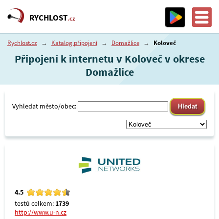
RYCHLOST
.cz
Rychlost.cz
→
Katalog připojení
→
Domažlice
→
Koloveč
Připojení k internetu v Koloveč v okrese
Domažlice
Vyhledat město/obec:
4.5
testů celkem:
1739
http://www.u-n.cz