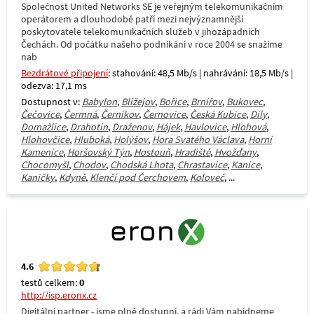
Společnost United Networks SE je veřejným telekomunikačním
operátorem a dlouhodobě patří mezi nejvýznamnější
poskytovatele telekomunikačních služeb v jihozápadních
Čechách. Od počátku našeho podnikání v roce 2004 se snažíme
nab
Bezdrátové připojení
: stahování: 48,5 Mb/s | nahrávání: 18,5 Mb/s |
odezva: 17,1 ms
Dostupnost v:
Babylon
,
Blížejov
,
Bořice
,
Brnířov
,
Bukovec
,
Čečovice
,
Čermná
,
Černíkov
,
Černovice
,
Česká Kubice
,
Díly
,
Domažlice
,
Drahotín
,
Draženov
,
Hájek
,
Havlovice
,
Hlohová
,
Hlohovčice
,
Hluboká
,
Holýšov
,
Hora Svatého Václava
,
Horní
Kamenice
,
Horšovský Týn
,
Hostouň
,
Hradiště
,
Hvožďany
,
Chocomyšl
,
Chodov
,
Chodská Lhota
,
Chrastavice
,
Kanice
,
Kaničky
,
Kdyně
,
Klenčí pod Čerchovem
,
Koloveč
, ...
4.6
testů celkem:
0
http://isp.eronx.cz
Digitální partner - jsme plně dostupní, a rádi Vám nabídneme