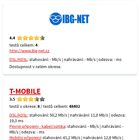
4.4
testů celkem:
4
http://www.ibg-net.cz
DSL/ADSL
: stahování: - Mb/s | nahrávání: - Mb/s | odezva: - ms
Dostupnost v celém okrese.
T-MOBILE
3.5
testů v okrese:
8
/ testů celkem:
48402
DSL/ADSL
: stahování: 50,2 Mb/s | nahrávání: 11,0 Mb/s | odezva:
19,3 ms
Pevné připojení - kabel/optika
: stahování: - Mb/s | nahrávání: -
Mb/s | odezva: - ms
Mobilní připojení
: stahování: 41,2 Mb/s | nahrávání: 12,9 Mb/s |