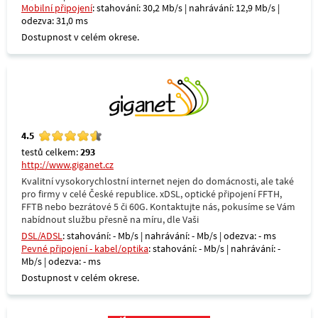
Mobilní připojení
: stahování: 30,2 Mb/s | nahrávání: 12,9 Mb/s |
odezva: 31,0 ms
Dostupnost v celém okrese.
4.5
testů celkem:
293
http://www.giganet.cz
Kvalitní vysokorychlostní internet nejen do domácnosti, ale také
pro firmy v celé České republice. xDSL, optické připojení FFTH,
FFTB nebo bezrátové 5 či 60G. Kontaktujte nás, pokusíme se Vám
nabídnout službu přesně na míru, dle Vaši
DSL/ADSL
: stahování: - Mb/s | nahrávání: - Mb/s | odezva: - ms
Pevné připojení - kabel/optika
: stahování: - Mb/s | nahrávání: -
Mb/s | odezva: - ms
Dostupnost v celém okrese.