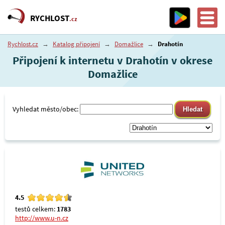
RYCHLOST
.cz
Rychlost.cz
→
Katalog připojení
→
Domažlice
→
Drahotín
Připojení k internetu v Drahotín v okrese
Domažlice
Vyhledat město/obec:
4.5
testů celkem:
1783
http://www.u-n.cz