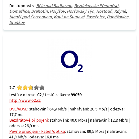
Dostupnost v:
Bělá nad Radbuzou
,
Bezděkovské Předměstí
,
Domažlice
,
Drahotín
,
Holýšov
,
Horšovský Týn
,
Hostouň
,
Kdyně
,
Klenčí pod Čerchovem
,
Kout na Šumavě
,
Pasečnice
,
Poběžovice
,
Staňkov
2.7
testů v okrese:
62
/ testů celkem:
99659
http://www.o2.cz
DSL/ADSL
: stahování: 64,9 Mb/s | nahrávání: 20,5 Mb/s | odezva:
17,7 ms
Bezdrátové připojení
: stahování: 40,0 Mb/s | nahrávání: 12,8 Mb/s |
odezva: 26,9 ms
Pevné připojení - kabel/optika
: stahování: 89,5 Mb/s | nahrávání:
41,8 Mb/s | odezva: 16,0 ms