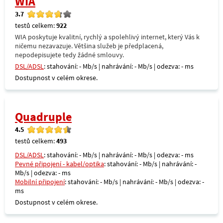
WIA
3.7
testů celkem:
922
WIA poskytuje kvalitní, rychlý a spolehlivý internet, který Vás k
ničemu nezavazuje. Většina služeb je předplacená,
nepodepisujete tedy žádné smlouvy.
DSL/ADSL
: stahování: - Mb/s | nahrávání: - Mb/s | odezva: - ms
Dostupnost v celém okrese.
Quadruple
4.5
testů celkem:
493
DSL/ADSL
: stahování: - Mb/s | nahrávání: - Mb/s | odezva: - ms
Pevné připojení - kabel/optika
: stahování: - Mb/s | nahrávání: -
Mb/s | odezva: - ms
Mobilní připojení
: stahování: - Mb/s | nahrávání: - Mb/s | odezva: -
ms
Dostupnost v celém okrese.