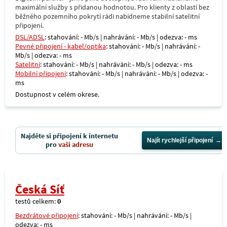
maximální služby s přidanou hodnotou. Pro klienty z oblastí bez
běžného pozemního pokrytí rádi nabídneme stabilní satelitní
připojení.
DSL/ADSL
: stahování: - Mb/s | nahrávání: - Mb/s | odezva: - ms
Pevné připojení - kabel/optika
: stahování: - Mb/s | nahrávání: -
Mb/s | odezva: - ms
Satelitní
: stahování: - Mb/s | nahrávání: - Mb/s | odezva: - ms
Mobilní připojení
: stahování: - Mb/s | nahrávání: - Mb/s | odezva: -
ms
Dostupnost v celém okrese.
Najděte si připojení k internetu
Najít rychlejší připojení
pro
vaši adresu
Česká Síť
testů celkem:
0
Bezdrátové připojení
: stahování: - Mb/s | nahrávání: - Mb/s |
odezva: - ms