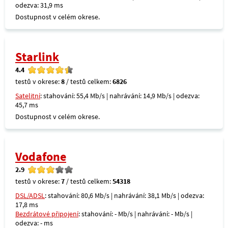
odezva: 31,9 ms
Dostupnost v celém okrese.
Starlink
4.4
testů v okrese:
8
/ testů celkem:
6826
Satelitní
: stahování: 55,4 Mb/s | nahrávání: 14,9 Mb/s | odezva:
45,7 ms
Dostupnost v celém okrese.
Vodafone
2.9
testů v okrese:
7
/ testů celkem:
54318
DSL/ADSL
: stahování: 80,6 Mb/s | nahrávání: 38,1 Mb/s | odezva:
17,8 ms
Bezdrátové připojení
: stahování: - Mb/s | nahrávání: - Mb/s |
odezva: - ms