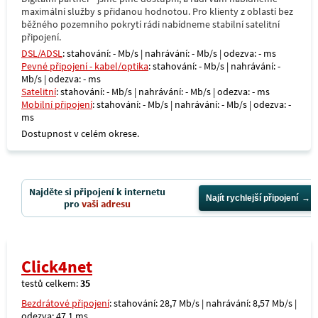
maximální služby s přidanou hodnotou. Pro klienty z oblastí bez
běžného pozemního pokrytí rádi nabídneme stabilní satelitní
připojení.
DSL/ADSL
: stahování: - Mb/s | nahrávání: - Mb/s | odezva: - ms
Pevné připojení - kabel/optika
: stahování: - Mb/s | nahrávání: -
Mb/s | odezva: - ms
Satelitní
: stahování: - Mb/s | nahrávání: - Mb/s | odezva: - ms
Mobilní připojení
: stahování: - Mb/s | nahrávání: - Mb/s | odezva: -
ms
Dostupnost v celém okrese.
Najděte si připojení k internetu
Najít rychlejší připojení
pro
vaši adresu
Click4net
testů celkem:
35
Bezdrátové připojení
: stahování: 28,7 Mb/s | nahrávání: 8,57 Mb/s |
odezva: 47,1 ms