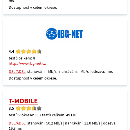
ms
Dostupnost v celém okrese.
4.4
testů celkem:
4
http://www.ibg-net.cz
DSL/ADSL
: stahování: - Mb/s | nahrávání: - Mb/s | odezva: - ms
Dostupnost v celém okrese.
T-MOBILE
3.5
testů v okrese:
11
/ testů celkem:
49130
DSL/ADSL
: stahování: 50,2 Mb/s | nahrávání: 11,0 Mb/s | odezva:
19,3 ms