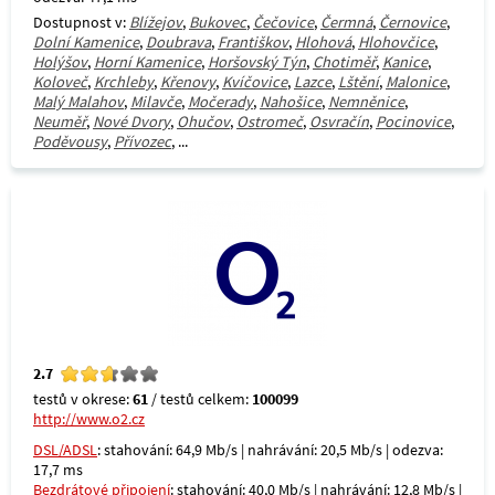
Dostupnost v:
Blížejov
,
Bukovec
,
Čečovice
,
Čermná
,
Černovice
,
Dolní Kamenice
,
Doubrava
,
Františkov
,
Hlohová
,
Hlohovčice
,
Holýšov
,
Horní Kamenice
,
Horšovský Týn
,
Chotiměř
,
Kanice
,
Koloveč
,
Krchleby
,
Křenovy
,
Kvíčovice
,
Lazce
,
Lštění
,
Malonice
,
Malý Malahov
,
Milavče
,
Močerady
,
Nahošice
,
Nemněnice
,
Neuměř
,
Nové Dvory
,
Ohučov
,
Ostromeč
,
Osvračín
,
Pocinovice
,
Poděvousy
,
Přívozec
, ...
2.7
testů v okrese:
61
/ testů celkem:
100099
http://www.o2.cz
DSL/ADSL
: stahování: 64,9 Mb/s | nahrávání: 20,5 Mb/s | odezva:
17,7 ms
Bezdrátové připojení
: stahování: 40,0 Mb/s | nahrávání: 12,8 Mb/s |