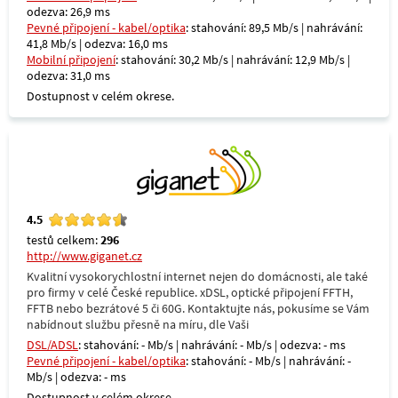
odezva: 26,9 ms
Pevné připojení - kabel/optika
: stahování: 89,5 Mb/s | nahrávání:
41,8 Mb/s | odezva: 16,0 ms
Mobilní připojení
: stahování: 30,2 Mb/s | nahrávání: 12,9 Mb/s |
odezva: 31,0 ms
Dostupnost v celém okrese.
4.5
testů celkem:
296
http://www.giganet.cz
Kvalitní vysokorychlostní internet nejen do domácnosti, ale také
pro firmy v celé České republice. xDSL, optické připojení FFTH,
FFTB nebo bezrátové 5 či 60G. Kontaktujte nás, pokusíme se Vám
nabídnout službu přesně na míru, dle Vaši
DSL/ADSL
: stahování: - Mb/s | nahrávání: - Mb/s | odezva: - ms
Pevné připojení - kabel/optika
: stahování: - Mb/s | nahrávání: -
Mb/s | odezva: - ms
Dostupnost v celém okrese.