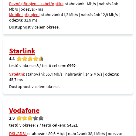
Pevné připojení - kabel/optika
: stahování: - Mb/s | nahrávání: -
Mb/s | odezva: - ms
Mobilní připojení
: stahování: 41,2 Mb/s | nahrávání: 12,9 Mb/s |
odezva: 31,9 ms
Dostupnost v celém okrese.
Starlink
4.4
testů v okrese:
8
/ testů celkem:
6992
Satelitní
: stahování: 55,4 Mb/s | nahrávání: 14,9 Mb/s | odezva:
45,7 ms
Dostupnost v celém okrese.
Vodafone
2.9
testů v okrese:
7
/ testů celkem:
54521
DSL/ADSL
: stahování: 80,6 Mb/s | nahrávání: 38,1 Mb/s | odezva: