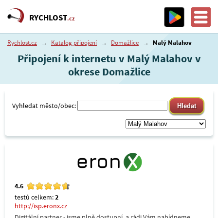
RYCHLOST
.cz
Rychlost.cz
→
Katalog připojení
→
Domažlice
→
Malý Malahov
Připojení k internetu v Malý Malahov v
okrese Domažlice
Vyhledat město/obec:
4.6
testů celkem:
2
http://isp.eronx.cz
Digitální partner - jsme plně dostupní, a rádi Vám nabídneme