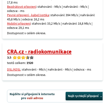
17,8 ms
Bezdrátové připojení
: stahování: - Mb/s | nahrávání: - Mb/s |
odezva: - ms
Pevné připojení - kabel/optika
: stahování: 394 Mb/s | nahrávání:
45,8 Mb/s | odezva: 16,2 ms
Mobilní připojení
: stahování: 33,2 Mb/s | nahrávání: 18,8 Mb/s |
odezva: 29,1 ms
Dostupnost v celém okrese.
CRA.cz - radiokomunikace
3.5
testů celkem:
1920
DSL/ADSL
: stahování: - Mb/s | nahrávání: - Mb/s | odezva: - ms
Dostupnost v celém okrese.
Najděte si připojení k internetu
Najít rychlejší připojení
pro
vaši adresu